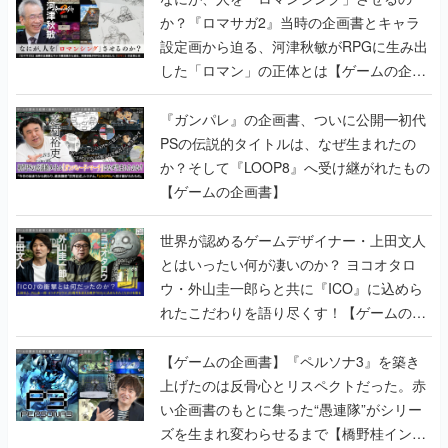
か？『ロマサガ2』当時の企画書とキャラ
設定画から迫る、河津秋敏がRPGに生み出
した「ロマン」の正体とは【ゲームの企画
書】
『ガンパレ』の企画書、ついに公開━初代
PSの伝説的タイトルは、なぜ生まれたの
か？そして『LOOP8』へ受け継がれたもの
【ゲームの企画書】
世界が認めるゲームデザイナー・上田文人
とはいったい何が凄いのか？ ヨコオタロ
ウ・外山圭一郎らと共に『ICO』に込めら
れたこだわりを語り尽くす！【ゲームの企
画書】
【ゲームの企画書】『ペルソナ3』を築き
上げたのは反骨心とリスペクトだった。赤
い企画書のもとに集った“愚連隊”がシリー
ズを生まれ変わらせるまで【橋野桂インタ