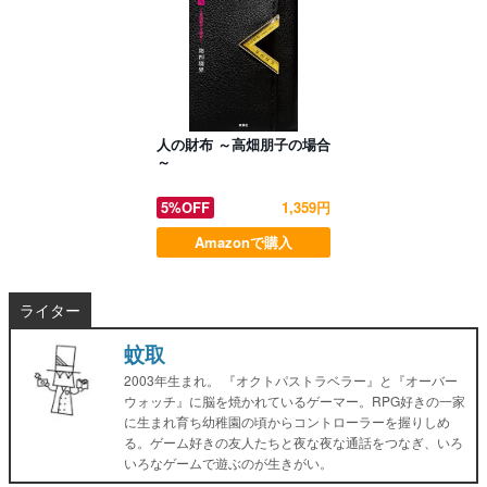
人の財布 ～高畑朋子の場合
～
5%OFF
1,359円
Amazonで購入
ライター
蚊取
2003年生まれ。 『オクトパストラベラー』と『オーバー
ウォッチ』に脳を焼かれているゲーマー。RPG好きの一家
に生まれ育ち幼稚園の頃からコントローラーを握りしめ
る。ゲーム好きの友人たちと夜な夜な通話をつなぎ、いろ
いろなゲームで遊ぶのが生きがい。