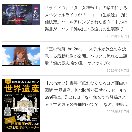
『ライドウ』『真・女神転生』の楽曲による
スペシャルライブが「ニコニコ生放送」で配
信決定。バトルアレンジされた各タイトルの
楽曲が、バンド編成による迫力の生演奏で披
露、冒頭部分は“無料”で視聴できる
2026年8月7日
『空の軌跡 the 2nd』エステルが旅立ちを決
意する最新映像が公開。バックに流れる主題
歌「銀の意志 金の翼」がアツすぎる
2026年8月7日
【73%オフ】書籍『眠れなくなるほど面白い
図解 世界遺産』Kindle版が日替わりセールで
299円に。見出しは「なぜ無名でも登録され
る？世界遺産の評価軸って？ 」など、興味を
引くものが並ぶ
2026年8月7日