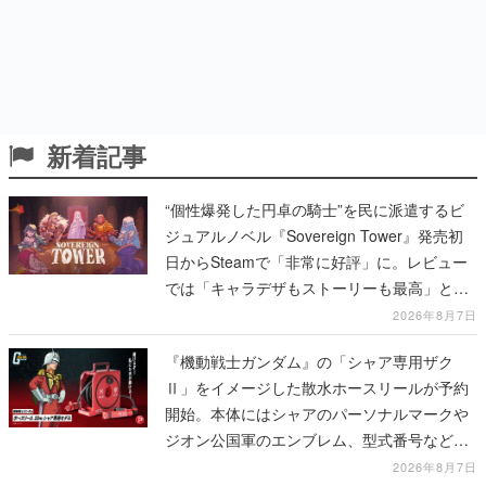
新着記事
“個性爆発した円卓の騎士”を民に派遣するビ
ジュアルノベル『Sovereign Tower』発売初
日からSteamで「非常に好評」に。レビュー
では「キャラデザもストーリーも最高」と称
賛相次ぐ
2026年8月7日
『機動戦士ガンダム』の「シャア専用ザク
Ⅱ」をイメージした散水ホースリールが予約
開始。本体にはシャアのパーソナルマークや
ジオン公国軍のエンブレム、型式番号などを
配置
2026年8月7日