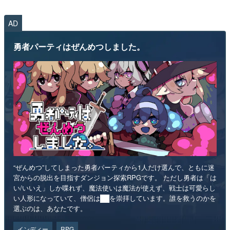
AD
勇者パーティはぜんめつしました。
“ぜんめつ”してしまった勇者パーティから1人だけ選んで、ともに迷
宮からの脱出を目指すダンジョン探索RPGです。 ただし勇者は「は
い/いいえ」しか喋れず、魔法使いは魔法が使えず、戦士は可愛らし
い人形になっていて、僧侶は██を崇拝しています。誰を救うのかを
選ぶのは、あなたです。
インディー
RPG