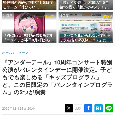
野球部の過酷な“補欠”を体験す
『超かぐや姫！』本編の“10年
るゲーム『球ひろい
後”を描く『超かぐやメシ！』
インタビュー
Simulator』が「1件」のウィッ
Web連載決定。新たなWebマン
注目度
10626
注目度
9328
シュリストをもとにチェコ語に
ガレーベル「ビビビコミック」
連載・特集一覧
対応しSNSで話題に。『キング
にて特別話が掲載スタート、あ
ダム・カム』開発元やチェコの
のお話には…まだ続きがある！
殿堂入り記事
プロ野球選手から称賛の声
SNS拡散数が数千以上！ ページビュー数万以上！ などな
『VRChat』向け新作3Dモデル
「タバコを止められない猫耳キ
ど。多くの人々に読まれた、電ファミ渾身の“殿堂入り”記
「ニュイ」が本日8月7日から
ャラを描く深夜枠アニメ」に視
事をまとめました。
BOOTHにて発売。瞳に光る星
聴者の一部から批判意見。違法
や感情豊かな表情が、小悪魔か
薬物の使用と思しき描写も含め
ゲームの企画書
ホーム
ニュース
わいい
て、BPOが議論を交わす
名作ゲームクリエイターの方々に製作時のエピソードをお
聞きし、ヒットする企画（ゲーム）とは何か？を探ってい
『アンダーテール』10周年コンサート特別
きます。
公演がバレンタインデーに開催決定。子ど
赫本
この物語を解いてはいけない。『赫本』は、〈試験問題〉
もでも楽しめる「キッズプログラム」
の形をした短編ホラー小説集です。
と、この日限定の「バレンタインプログラ
ム」の2つが演奏
新世代に訊く
これからのデジタルゲーム市場を担う若きクリエイター達
の姿を追い、彼らのルーツと情熱を探っていきます。
2025年12月24日 20:44
反応
ゲーム世代の作家たち
ゲームに多大な影響を受けた作家さんに取材し、ゲームが