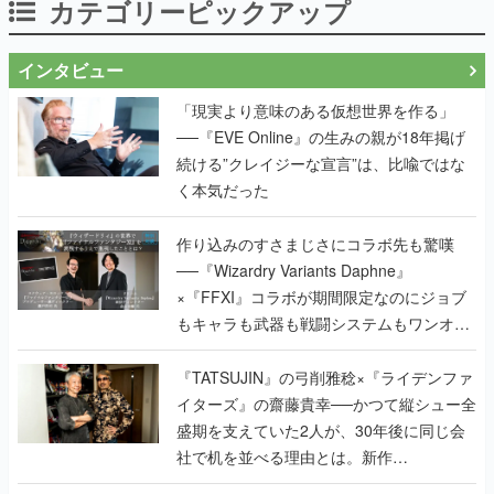
カテゴリーピックアップ
インタビュー
「現実より意味のある仮想世界を作る」
──『EVE Online』の生みの親が18年掲げ
続ける”クレイジーな宣言”は、比喩ではな
く本気だった
作り込みのすさまじさにコラボ先も驚嘆
──『Wizardry Variants Daphne』
×『FFXI』コラボが期間限定なのにジョブ
もキャラも武器も戦闘システムもワンオフ
で作り込まれた理由を両ディレクターに聞
く
『TATSUJIN』の弓削雅稔×『ライデンファ
イターズ』の齋藤貴幸──かつて縦シュー全
盛期を支えていた2人が、30年後に同じ会
社で机を並べる理由とは。新作
『TATSUJIN EXTREME』で初タッグを組