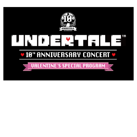
日本のコンテンツ産業やカルチャーに与えた影響を探る企
画です。
日本モバイルゲーム産業史
日本のモバイルゲーム史における主要なトピック・タイト
ルを網羅するほか、開発者へのインタビューや識者による
解説を掲載。約20年の歴史が一望できる決定版！
若ゲのいたり〜ゲームクリエイターの青春〜
『うつヌケ』『ペンと箸』等で知られるマンガ家・田中圭
一先生によるゲーム業界レポートマンガです。
なんでゲームは面白い？
ゲーム開発者・hamatsu氏がゲームの魅力を画面や操作の
具体的な形から解き明かしていく、硬派で骨太な評論連載
です。
ゲームが変えた日本語
「経験値」「裏技」「ラスボス」… ゲームにまつわる言葉
の起源や用法の変遷を、コンピューター文化史研究家・タ
イニーP氏が徹底調査。
カテゴリ
特集記事