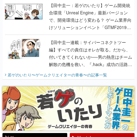
【田中圭一：若ゲのいたり】ゲーム開発統
合環境「Unreal Engine」最新バージョン
で、開発環境はどう変わる？ ゲーム業界向
けソリューションイベント「GTMF2019」
に行って、より理解を深めよう【PR】
【田中圭一連載：サイバーコネクトツー
編】すべての責任はオレが取る。だから、
付いてきてくれないか──男の熱意はチーム
解散の危機を救い、『.hack』成功の活路を
開く。業界の快男児・松山 洋に流れる血は
若ゲのいたり〜ゲームクリエイターの青春〜
の記事一覧
『少年ジャンプ』色だった【若ゲのいた
り】