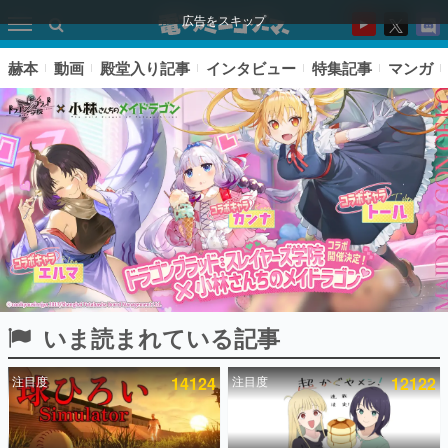
広告をスキップ
赫本
動画
殿堂入り記事
インタビュー
特集記事
マンガ
いま読まれている記事
ピックアップ
注目度
14124
注目度
12122
電ファミのいま読まれている記事ランキング
アプリセール情報