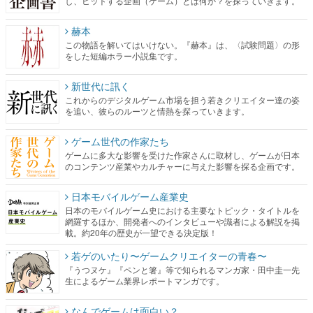
し、ヒットする企画（ゲーム）とは何か？を探っていきます。
赫本
この物語を解いてはいけない。『赫本』は、〈試験問題〉の形
をした短編ホラー小説集です。
新世代に訊く
これからのデジタルゲーム市場を担う若きクリエイター達の姿
を追い、彼らのルーツと情熱を探っていきます。
ゲーム世代の作家たち
ゲームに多大な影響を受けた作家さんに取材し、ゲームが日本
のコンテンツ産業やカルチャーに与えた影響を探る企画です。
日本モバイルゲーム産業史
日本のモバイルゲーム史における主要なトピック・タイトルを
網羅するほか、開発者へのインタビューや識者による解説を掲
載。約20年の歴史が一望できる決定版！
若ゲのいたり〜ゲームクリエイターの青春〜
『うつヌケ』『ペンと箸』等で知られるマンガ家・田中圭一先
生によるゲーム業界レポートマンガです。
なんでゲームは面白い？