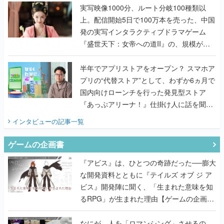
んだレジェンド2人に訊く開発秘話
実写映像1000分、ルート分岐100種類以
上。配信開始5日で100万本を売った、中国
発の実写インタラクティブドラマゲーム
『盛世天下：女帝への道II』の、規模が違
うこだわりをプロデューサーに聞いた
半年でアプリストアをオープン？ スマホア
プリの“代替ストア”として、わずか6ヵ月で
国内向けローンチを行った発見型ストア
『あっぷアリーナ！』仕掛け人に話を聞い
てみた
インタビュー
の記事一覧
ゲームの企画書
『アビス』は、ひとつの奇跡だった──膨大
な開発資料とともに『テイルズ オブ ジ ア
ビス』開発陣に聞く、「生まれた意味を知
るRPG」が生まれた理由【ゲームの企画
書】
なにが、人を「ロマンシング」させるの