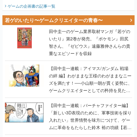
ビュー】
ゲームの企画書
の記事一覧
若ゲのいたり〜ゲームクリエイターの青春〜
田中圭一のゲーム業界取材マンガ『若ゲの
いたり』第2巻が発売。『ポケモン』田尻
智さん、『ゼビウス』遠藤雅伸さんらの貴
重なエピソードを収録
【田中圭一連載：アイマス/ガンダム 戦場
の絆 編】わがままな王様のわがままなニー
ズを満たす！──小山順一朗が貫く姿勢に、
ゲームクリエイターとしての矜持を見た
【若ゲのいたり最終回】
【田中圭一連載：バーチャファイター編】
「新しい3D表現のために、軍事技術を採り
入れたい」世界情勢を味方につけて、ゲー
ムに革命をもたらした鈴木 裕の功績【若ゲ
のいたり】