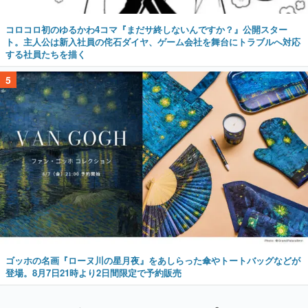
コロコロ初のゆるかわ4コマ『まだサ終しないんですか？』公開スター
ト。主人公は新入社員の侘石ダイヤ、ゲーム会社を舞台にトラブルへ対応
する社員たちを描く
5
ゴッホの名画『ローヌ川の星月夜』をあしらった傘やトートバッグなどが
登場。8月7日21時より2日間限定で予約販売