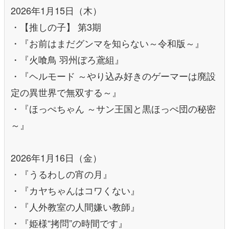
2026年1月15日（木）
・【推しの子】 第3期
・『お前はまだグンマを知らない～令和版～』
・『火喰鳥 羽州ぼろ鳶組』
・『ヘルモード ～やり込み好きのゲーマーは廃設
定の異世界で無双する～』
・『ほっぺちゃん ～サン王国と黒ほっぺ団の秘密
～』
2026年1月16日（金）
・『うるわしの宵の月』
・『カヤちゃんはコワくない』
・『人外教室の人間嫌い教師』
・『姫様“拷問”の時間です』