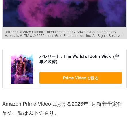
Ballerina © 2025 Summit Entertainment, LLC. Artwork & Supplementary
Materials ®, TM & © 2025 Lions Gate Entertainment Inc. All Rights Reserved.
バレリーナ：The World of John Wick（字
幕／吹替）
Prime Videoで観る
Amazon Prime Videoにおける2026年1月新着予定作
品の一覧は以下の通り。