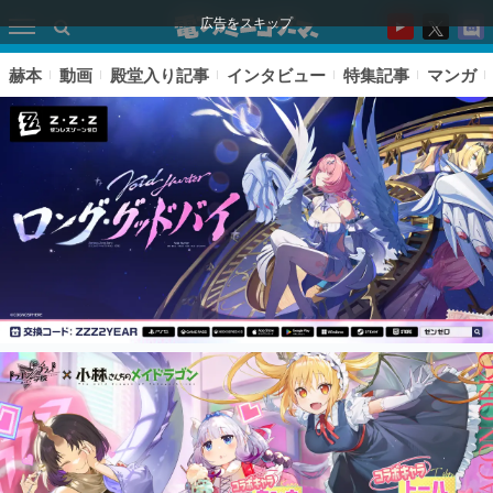
広告をスキップ
赫本
動画
殿堂入り記事
インタビュー
特集記事
マンガ
ピックアップ
電ファミのいま読まれている記事ランキング
アプリセール情報