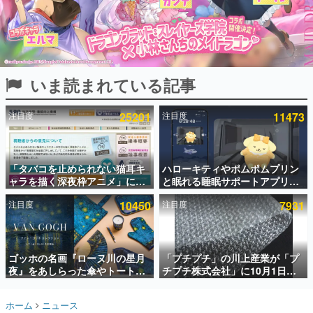
インタビュー
連載・特集一覧
殿堂入り記事
いま読まれている記事
SNS拡散数が数千以上！ ページビュー数万以上！ などな
ど。多くの人々に読まれた、電ファミ渾身の“殿堂入り”記
事をまとめました。
注目度
25201
注目度
11473
ゲームの企画書
名作ゲームクリエイターの方々に製作時のエピソードをお
聞きし、ヒットする企画（ゲーム）とは何か？を探ってい
「タバコを止められない猫耳キ
ハローキティやポムポムプリン
きます。
ャラを描く深夜枠アニメ」に視
と眠れる睡眠サポートアプリ
赫本
聴者の一部から批判意見。違法
『ゆめたび』が配信中。キャラ
この物語を解いてはいけない。『赫本』は、〈試験問題〉
注目度
10450
注目度
7931
薬物の使用と思しき描写も含め
ごとのASMRや目覚ましアラー
の形をした短編ホラー小説集です。
て、BPOが議論を交わす
ムも搭載
新世代に訊く
ゴッホの名画『ローヌ川の星月
「プチプチ」の川上産業が「プ
これからのデジタルゲーム市場を担う若きクリエイター達
の姿を追い、彼らのルーツと情熱を探っていきます。
夜』をあしらった傘やトートバ
チプチ株式会社」に10月1日よ
ッグなどが登場。8月7日21時よ
り社名変更へ。創業58年で初め
り2日間限定で予約販売
ての変更で、“プチッ”と鳴るお
ゲーム世代の作家たち
ホーム
ニュース
なじみの緩衝材が会社の名前に
ゲームに多大な影響を受けた作家さんに取材し、ゲームが