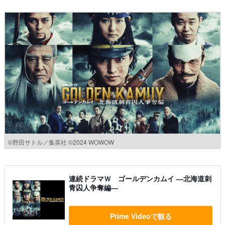
©野田サトル／集英社 ©2024 WOWOW
連続ドラマＷ ゴールデンカムイ ―北海道刺
青囚人争奪編―
Prime Videoで観る