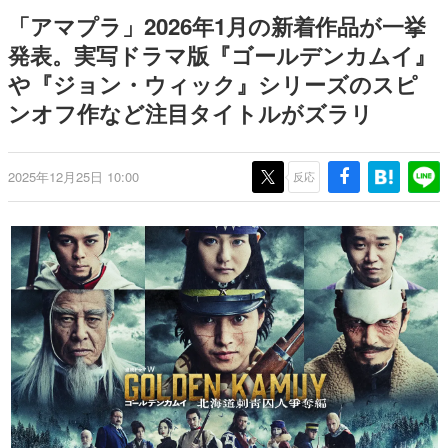
日本のコンテンツ産業やカルチャーに与えた影響を探る企
「アマプラ」2026年1月の新着作品が一挙
画です。
発表。実写ドラマ版『ゴールデンカムイ』
日本モバイルゲーム産業史
や『ジョン・ウィック』シリーズのスピ
日本のモバイルゲーム史における主要なトピック・タイト
ルを網羅するほか、開発者へのインタビューや識者による
ンオフ作など注目タイトルがズラリ
解説を掲載。約20年の歴史が一望できる決定版！
若ゲのいたり〜ゲームクリエイターの青春〜
『うつヌケ』『ペンと箸』等で知られるマンガ家・田中圭
2025年12月25日 10:00
反応
一先生によるゲーム業界レポートマンガです。
なんでゲームは面白い？
ゲーム開発者・hamatsu氏がゲームの魅力を画面や操作の
具体的な形から解き明かしていく、硬派で骨太な評論連載
です。
ゲームが変えた日本語
「経験値」「裏技」「ラスボス」… ゲームにまつわる言葉
の起源や用法の変遷を、コンピューター文化史研究家・タ
イニーP氏が徹底調査。
カテゴリ
特集記事