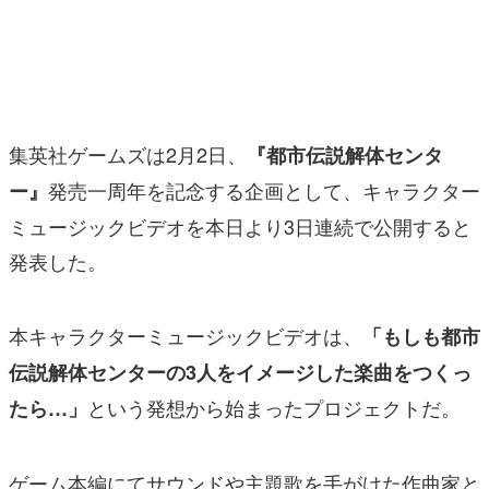
マンガ
女性向け
アプリレビュー
集英社ゲームズは2月2日、
『都市伝説解体センタ
その他
発売一周年を記念する企画として、キャラクター
ー』
ミュージックビデオを本日より3日連続で公開すると
電ファミニコゲーマーとは？
発表した。
運営：株式会社マレ
本キャラクターミュージックビデオは、
「もしも都市
伝説解体センターの3人をイメージした楽曲をつくっ
という発想から始まったプロジェクトだ。
たら…」
ゲーム本編にてサウンドや主題歌を手がけた作曲家と