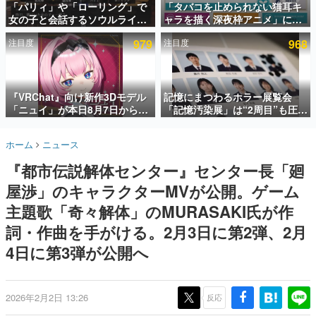
「パリィ」や「ローリング」で
「タバコを止められない猫耳キ
女の子と会話するソウルライク
ャラを描く深夜枠アニメ」に視
インタビュー
恋愛ゲーム『小早川さんはソウ
聴者の一部から批判意見。違法
注目度
979
注目度
968
ルライク』無料公開。返事に失
薬物の使用と思しき描写も含め
連載・特集一覧
敗すると「YOU DIED」
て、BPOが議論を交わす
殿堂入り記事
SNS拡散数が数千以上！ ページビュー数万以上！ などな
『VRChat』向け新作3Dモデル
記憶にまつわるホラー展覧会
ど。多くの人々に読まれた、電ファミ渾身の“殿堂入り”記
「ニュイ」が本日8月7日から
「記憶汚染展」は“2周目”も圧倒
事をまとめました。
BOOTHにて発売。瞳に光る星
的におもしろい。自分の記憶
や感情豊かな表情が、小悪魔か
が“汚染された”ことに気づいた
ゲームの企画書
ホーム
ニュース
わいい
瞬間、展示の意味が変わる。1周
名作ゲームクリエイターの方々に製作時のエピソードをお
聞きし、ヒットする企画（ゲーム）とは何か？を探ってい
目はホラーとして、2周目はミス
『都市伝説解体センター』センター長「廻
きます。
テリーの解決編として【ネタバ
レあり】
屋渉」のキャラクターMVが公開。ゲーム
赫本
この物語を解いてはいけない。『赫本』は、〈試験問題〉
主題歌「奇々解体」のMURASAKI氏が作
の形をした短編ホラー小説集です。
詞・作曲を手がける。2月3日に第2弾、2月
4日に第3弾が公開へ
新世代に訊く
これからのデジタルゲーム市場を担う若きクリエイター達
の姿を追い、彼らのルーツと情熱を探っていきます。
2026年2月2日 13:26
反応
ゲーム世代の作家たち
ゲームに多大な影響を受けた作家さんに取材し、ゲームが