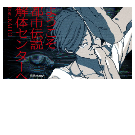
日本のコンテンツ産業やカルチャーに与えた影響を探る企
画です。
日本モバイルゲーム産業史
日本のモバイルゲーム史における主要なトピック・タイト
ルを網羅するほか、開発者へのインタビューや識者による
解説を掲載。約20年の歴史が一望できる決定版！
若ゲのいたり〜ゲームクリエイターの青春〜
『うつヌケ』『ペンと箸』等で知られるマンガ家・田中圭
一先生によるゲーム業界レポートマンガです。
なんでゲームは面白い？
ゲーム開発者・hamatsu氏がゲームの魅力を画面や操作の
具体的な形から解き明かしていく、硬派で骨太な評論連載
です。
ゲームが変えた日本語
「経験値」「裏技」「ラスボス」… ゲームにまつわる言葉
の起源や用法の変遷を、コンピューター文化史研究家・タ
イニーP氏が徹底調査。
カテゴリ
特集記事