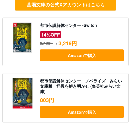
墓場文庫の公式Xアカウントはこちら
都市伝説解体センター -Switch
14%OFF
3,219円
3,740円
→
Amazonで購入
都市伝説解体センター ノベライズ みらい
文庫版 怪異を解き明かせ (集英社みらい文
庫)
803円
Amazonで購入