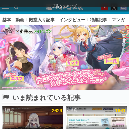
広告をスキップ
赫本
動画
殿堂入り記事
インタビュー
特集記事
マンガ
いま読まれている記事
ピックアップ
注目度
2629
注目度
1661
電ファミのいま読まれている記事ランキング
アプリセール情報