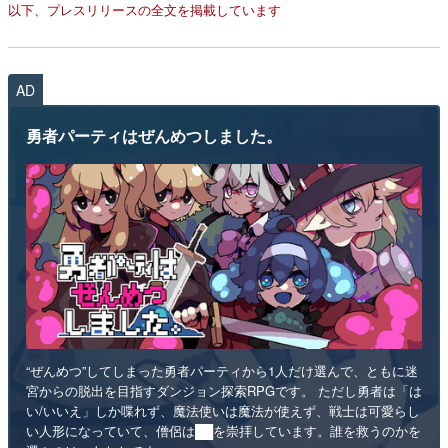
以下、プレスリリースの全文を掲載しています
AD
勇者パーティはぜんめつしました。
“ぜんめつ”してしまった勇者パーティから1人だけ選んで、ともに迷
宮からの脱出を目指すダンジョン探索RPGです。 ただし勇者は「は
い/いいえ」しか喋れず、魔法使いは魔法が使えず、戦士は可愛らし
い人形になっていて、僧侶は██を崇拝しています。誰を救うのかを