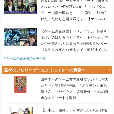
世界が認めるゲームデザイナー・上田文人
とはいったい何が凄いのか？ ヨコオタロ
ウ・外山圭一郎らと共に『ICO』に込めら
れたこだわりを語り尽くす！【ゲームの企
画書】
【ゲームの企画書】『ペルソナ3』を築き
上げたのは反骨心とリスペクトだった。赤
い企画書のもとに集った“愚連隊”がシリー
ズを生まれ変わらせるまで【橋野桂インタ
ビュー】
ゲームの企画書
の記事一覧
若ゲのいたり〜ゲームクリエイターの青春〜
田中圭一のゲーム業界取材マンガ『若ゲの
いたり』第2巻が発売。『ポケモン』田尻
智さん、『ゼビウス』遠藤雅伸さんらの貴
重なエピソードを収録
【田中圭一連載：アイマス/ガンダム 戦場