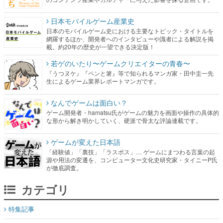
日本モバイルゲーム産業史
日本のモバイルゲーム史における主要なトピック・タイトルを
網羅するほか、開発者へのインタビューや識者による解説を掲
載。約20年の歴史が一望できる決定版！
若ゲのいたり〜ゲームクリエイターの青春〜
『うつヌケ』『ペンと箸』等で知られるマンガ家・田中圭一先
生によるゲーム業界レポートマンガです。
なんでゲームは面白い？
ゲーム開発者・hamatsu氏がゲームの魅力を画面や操作の具体的
な形から解き明かしていく、硬派で骨太な評論連載です。
ゲームが変えた日本語
「経験値」「裏技」「ラスボス」… ゲームにまつわる言葉の起
源や用法の変遷を、コンピューター文化史研究家・タイニーP氏
が徹底調査。
カテゴリ
特集記事