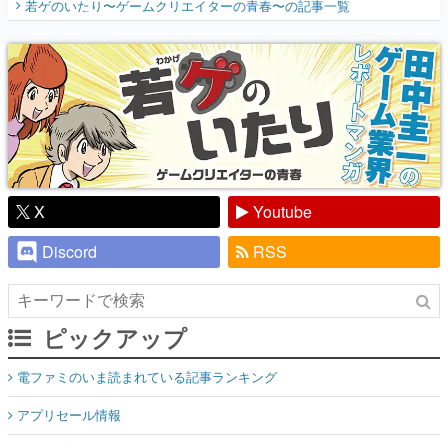
若ゲのいたり〜ゲームクリエイターの青春〜
の記事一覧
『少年ジャンプ』色だった【若ゲのいた
り】
X
Youtube
Discord
RSS
ピックアップ
電ファミのいま読まれている記事ランキング
アプリセール情報