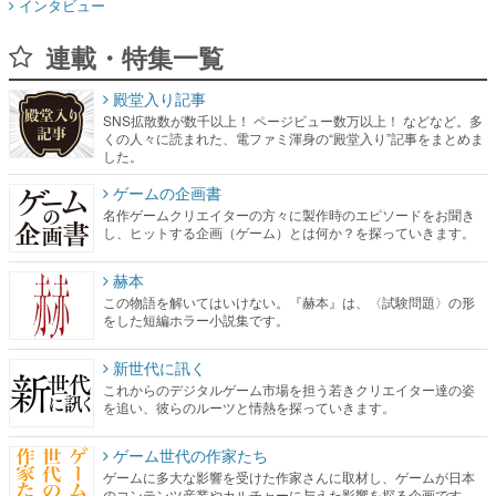
インタビュー
連載・特集一覧
殿堂入り記事
SNS拡散数が数千以上！ ページビュー数万以上！ などなど。多
くの人々に読まれた、電ファミ渾身の“殿堂入り”記事をまとめま
した。
ゲームの企画書
名作ゲームクリエイターの方々に製作時のエピソードをお聞き
し、ヒットする企画（ゲーム）とは何か？を探っていきます。
赫本
この物語を解いてはいけない。『赫本』は、〈試験問題〉の形
をした短編ホラー小説集です。
新世代に訊く
これからのデジタルゲーム市場を担う若きクリエイター達の姿
を追い、彼らのルーツと情熱を探っていきます。
ゲーム世代の作家たち
ゲームに多大な影響を受けた作家さんに取材し、ゲームが日本
のコンテンツ産業やカルチャーに与えた影響を探る企画です。