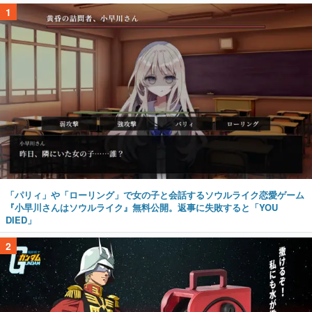
1
「パリィ」や「ローリング」で女の子と会話するソウルライク恋愛ゲーム
『小早川さんはソウルライク』無料公開。返事に失敗すると「YOU
DIED」
2