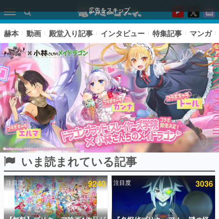
広告をスキップ
赫本
動画
殿堂入り記事
インタビュー
特集記事
マンガ
いま読まれている記事
ピックアップ
注目度
9240
注目度
3036
電ファミのいま読まれている記事ランキング
アプリセール情報