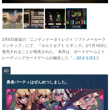
マンガ
女性向け
アプリレビュー
その他
2月5日放送の「ニンテンドーダイレクト ソフトメーカーラ
インナップ」にて、『カルドセプト ビギンズ』が7月16日に
電ファミニコゲーマーとは？
発売されることが発表された。 本作は、ボードゲームとト
レーディングカードゲームが融合した『...
[続きを読む]
運営：株式会社マレ
AD
勇者パーティはぜんめつしました。