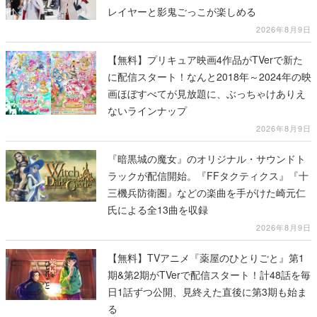
レイヤーと影鬼ごっこが楽しめる
2026年8月9日
【無料】プリキュア映画4作品がTVerで新た
に配信スタート！なんと2018年～2024年の映
画ほぼすべてが見放題に、ぶっちゃけありえ
ないラインナップ
2026年8月9日
『暗黒城の魔女』のオリジナル・サウンドト
ラックが配信開始。『FFタクティクス』『十
三機兵防衛圏』などの楽曲を手がけた崎元仁
氏による全13曲を収録
2026年8月9日
【無料】TVアニメ『薬屋のひとりごと』第1
期&第2期がTVerで配信スタート！計48話を毎
日1話ずつ公開、見終えた直後に第3期も始ま
る