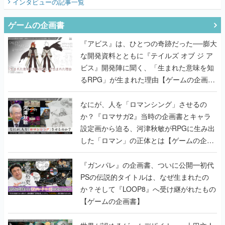
インタビュー
の記事一覧
ゲームの企画書
『アビス』は、ひとつの奇跡だった──膨大
な開発資料とともに『テイルズ オブ ジ ア
ビス』開発陣に聞く、「生まれた意味を知
るRPG」が生まれた理由【ゲームの企画
書】
なにが、人を「ロマンシング」させるの
か？『ロマサガ2』当時の企画書とキャラ
設定画から迫る、河津秋敏がRPGに生み出
した「ロマン」の正体とは【ゲームの企画
書】
『ガンパレ』の企画書、ついに公開━初代
PSの伝説的タイトルは、なぜ生まれたの
か？そして『LOOP8』へ受け継がれたもの
【ゲームの企画書】