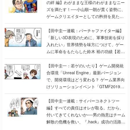
の絆 編】わがままな王様のわがままなニー
ズを満たす！──小山順一朗が貫く姿勢に、
ゲームクリエイターとしての矜持を見た
【若ゲのいたり最終回】
【田中圭一連載：バーチャファイター編】
「新しい3D表現のために、軍事技術を採り
入れたい」世界情勢を味方につけて、ゲー
ムに革命をもたらした鈴木 裕の功績【若ゲ
のいたり】
【田中圭一：若ゲのいたり】ゲーム開発統
合環境「Unreal Engine」最新バージョン
で、開発環境はどう変わる？ ゲーム業界向
けソリューションイベント「GTMF2019」
に行って、より理解を深めよう【PR】
【田中圭一連載：サイバーコネクトツー
編】すべての責任はオレが取る。だから、
付いてきてくれないか──男の熱意はチーム
解散の危機を救い、『.hack』成功の活路を
開く。業界の快男児・松山 洋に流れる血は