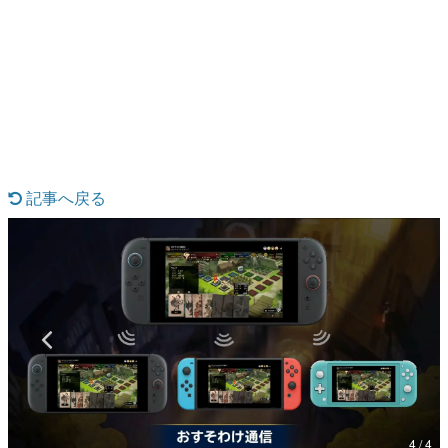
日本のコンテンツ産業やカルチャーに与えた影響を探る企
画です。
日本モバイルゲーム産業史
日本のモバイルゲーム史における主要なトピック・タイト
ルを網羅するほか、開発者へのインタビューや識者による
解説を掲載。約20年の歴史が一望できる決定版！
若ゲのいたり〜ゲームクリエイターの青春〜
『うつヌケ』『ペンと箸』等で知られるマンガ家・田中圭
一先生によるゲーム業界レポートマンガです。
記事へ戻る
なんでゲームは面白い？
ゲーム開発者・hamatsu氏がゲームの魅力を画面や操作の
具体的な形から解き明かしていく、硬派で骨太な評論連載
です。
ゲームが変えた日本語
「経験値」「裏技」「ラスボス」… ゲームにまつわる言葉
の起源や用法の変遷を、コンピューター文化史研究家・タ
イニーP氏が徹底調査。
カテゴリ
4 / 4
特集記事