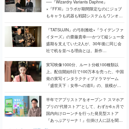
──『Wizardry Variants Daphne』
×『FFXI』コラボが期間限定なのにジョブ
もキャラも武器も戦闘システムもワンオフ
で作り込まれた理由を両ディレクターに聞
く
『TATSUJIN』の弓削雅稔×『ライデンファ
イターズ』の齋藤貴幸──かつて縦シュー全
盛期を支えていた2人が、30年後に同じ会
社で机を並べる理由とは。新作
『TATSUJIN EXTREME』で初タッグを組
んだレジェンド2人に訊く開発秘話
実写映像1000分、ルート分岐100種類以
上。配信開始5日で100万本を売った、中国
発の実写インタラクティブドラマゲーム
『盛世天下：女帝への道II』の、規模が違
うこだわりをプロデューサーに聞いた
半年でアプリストアをオープン？ スマホア
プリの“代替ストア”として、わずか6ヵ月で
国内向けローンチを行った発見型ストア
『あっぷアリーナ！』仕掛け人に話を聞い
てみた