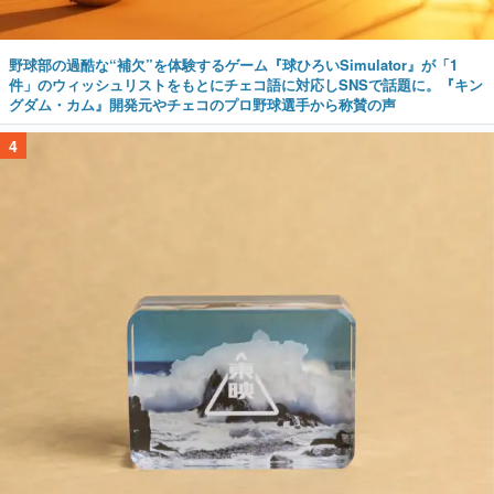
野球部の過酷な“補欠”を体験するゲーム『球ひろいSimulator』が「1
件」のウィッシュリストをもとにチェコ語に対応しSNSで話題に。『キン
グダム・カム』開発元やチェコのプロ野球選手から称賛の声
4