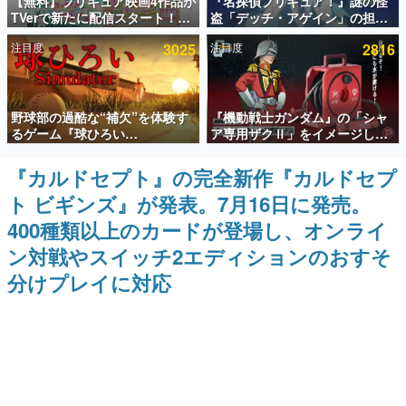
【無料】プリキュア映画4作品が
『名探偵プリキュア！』謎の怪
TVerで新たに配信スタート！な
盗「デッチ・アゲイン」の担当
インタビュー
んと2018年～2024年の映画ほぼ
キャストは天﨑滉平さんと判
注目度
3025
注目度
2816
すべてが見放題に、ぶっちゃけ
明。『Re:ゼロから始める異世
連載・特集一覧
ありえないラインナップ
界生活』オットー役、『ヒプノ
シスマイク』山田三郎役など
殿堂入り記事
野球部の過酷な“補欠”を体験す
『機動戦士ガンダム』の「シャ
SNS拡散数が数千以上！ ページビュー数万以上！ などな
ど。多くの人々に読まれた、電ファミ渾身の“殿堂入り”記
るゲーム『球ひろい
ア専用ザクⅡ」をイメージした
事をまとめました。
Simulator』が「1件」のウィッ
散水ホースリールが予約開始。
シュリストをもとにチェコ語に
本体にはシャアのパーソナルマ
『カルドセプト』の完全新作『カルドセプ
ゲームの企画書
対応しSNSで話題に。『キング
ークやジオン公国軍のエンブレ
名作ゲームクリエイターの方々に製作時のエピソードをお
ト ビギンズ』が発表。7月16日に発売。
ダム・カム』開発元やチェコの
ム、型式番号などを配置
聞きし、ヒットする企画（ゲーム）とは何か？を探ってい
プロ野球選手から称賛の声
きます。
400種類以上のカードが登場し、オンライ
赫本
ン対戦やスイッチ2エディションのおすそ
この物語を解いてはいけない。『赫本』は、〈試験問題〉
分けプレイに対応
の形をした短編ホラー小説集です。
新世代に訊く
これからのデジタルゲーム市場を担う若きクリエイター達
の姿を追い、彼らのルーツと情熱を探っていきます。
ゲーム世代の作家たち
ゲームに多大な影響を受けた作家さんに取材し、ゲームが