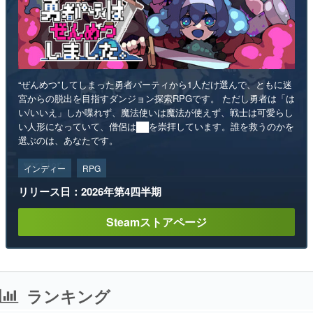
“ぜんめつ”してしまった勇者パーティから1人だけ選んで、ともに迷
宮からの脱出を目指すダンジョン探索RPGです。 ただし勇者は「は
い/いいえ」しか喋れず、魔法使いは魔法が使えず、戦士は可愛らし
い人形になっていて、僧侶は██を崇拝しています。誰を救うのかを
選ぶのは、あなたです。
インディー
RPG
リリース日：2026年第4四半期
Steamストアページ
ランキング