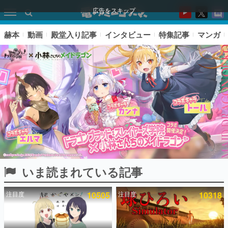
広告をスキップ
赫本
動画
殿堂入り記事
インタビュー
特集記事
マンガ
いま読まれている記事
ピックアップ
注目度
10505
注目度
10318
電ファミのいま読まれている記事ランキング
アプリセール情報