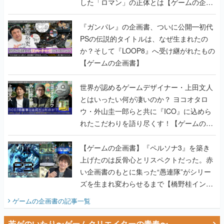
した「ロマン」の正体とは【ゲームの企画
書】
『ガンパレ』の企画書、ついに公開━初代
PSの伝説的タイトルは、なぜ生まれたの
か？そして『LOOP8』へ受け継がれたもの
【ゲームの企画書】
世界が認めるゲームデザイナー・上田文人
とはいったい何が凄いのか？ ヨコオタロ
ウ・外山圭一郎らと共に『ICO』に込めら
れたこだわりを語り尽くす！【ゲームの企
画書】
【ゲームの企画書】『ペルソナ3』を築き
上げたのは反骨心とリスペクトだった。赤
い企画書のもとに集った“愚連隊”がシリー
ズを生まれ変わらせるまで【橋野桂インタ
ビュー】
ゲームの企画書
の記事一覧
若ゲのいたり〜ゲームクリエイターの青春〜