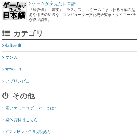
ゲームが変えた日本語
「経験値」「裏技」「ラスボス」… ゲームにまつわる言葉の起
源や用法の変遷を、コンピューター文化史研究家・タイニーP氏
が徹底調査。
カテゴリ
特集記事
マンガ
女性向け
アプリレビュー
その他
電ファミニコゲーマーとは？
媒体資料はこちら
XプレゼントCP応募規約