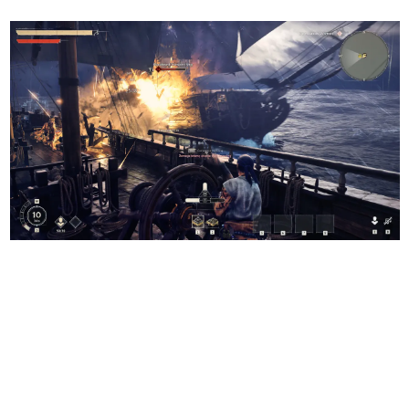
日本のコンテンツ産業やカルチャーに与えた影響を探る企
画です。
日本モバイルゲーム産業史
日本のモバイルゲーム史における主要なトピック・タイト
ルを網羅するほか、開発者へのインタビューや識者による
解説を掲載。約20年の歴史が一望できる決定版！
若ゲのいたり〜ゲームクリエイターの青春〜
『うつヌケ』『ペンと箸』等で知られるマンガ家・田中圭
一先生によるゲーム業界レポートマンガです。
なんでゲームは面白い？
ゲーム開発者・hamatsu氏がゲームの魅力を画面や操作の
具体的な形から解き明かしていく、硬派で骨太な評論連載
です。
ゲームが変えた日本語
「経験値」「裏技」「ラスボス」… ゲームにまつわる言葉
の起源や用法の変遷を、コンピューター文化史研究家・タ
イニーP氏が徹底調査。
カテゴリ
特集記事