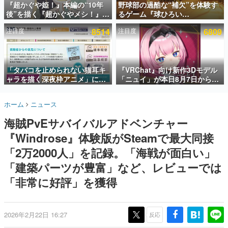
『超かぐや姫！』本編の“10年
野球部の過酷な“補欠”を体験す
後”を描く『超かぐやメシ！』
るゲーム『球ひろい
インタビュー
Web連載決定。新たなWebマン
Simulator』が「1件」のウィッ
注目度
8514
注目度
6809
ガレーベル「ビビビコミック」
シュリストをもとにチェコ語に
連載・特集一覧
にて特別話が掲載スタート、あ
対応しSNSで話題に。『キング
のお話には…まだ続きがある！
ダム・カム』開発元やチェコの
殿堂入り記事
プロ野球選手から称賛の声
SNS拡散数が数千以上！ ページビュー数万以上！ などな
「タバコを止められない猫耳キ
『VRChat』向け新作3Dモデル
ど。多くの人々に読まれた、電ファミ渾身の“殿堂入り”記
ャラを描く深夜枠アニメ」に視
「ニュイ」が本日8月7日から
事をまとめました。
聴者の一部から批判意見。違法
BOOTHにて発売。瞳に光る星
薬物の使用と思しき描写も含め
や感情豊かな表情が、小悪魔か
ゲームの企画書
ホーム
ニュース
て、BPOが議論を交わす
わいい
名作ゲームクリエイターの方々に製作時のエピソードをお
聞きし、ヒットする企画（ゲーム）とは何か？を探ってい
海賊PvEサバイバルアドベンチャー
きます。
『Windrose』体験版がSteamで最大同接
赫本
この物語を解いてはいけない。『赫本』は、〈試験問題〉
「2万2000人」を記録。「海戦が面白い」
の形をした短編ホラー小説集です。
「建築パーツが豊富」など、レビューでは
「非常に好評」を獲得
新世代に訊く
これからのデジタルゲーム市場を担う若きクリエイター達
の姿を追い、彼らのルーツと情熱を探っていきます。
2026年2月22日 16:27
反応
ゲーム世代の作家たち
ゲームに多大な影響を受けた作家さんに取材し、ゲームが