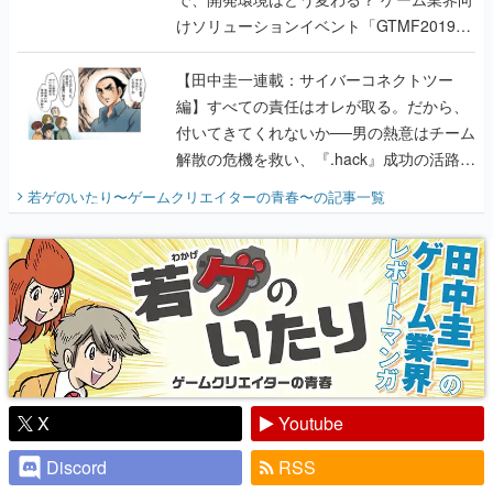
けソリューションイベント「GTMF2019」
に行って、より理解を深めよう【PR】
【田中圭一連載：サイバーコネクトツー
編】すべての責任はオレが取る。だから、
付いてきてくれないか──男の熱意はチーム
解散の危機を救い、『.hack』成功の活路を
開く。業界の快男児・松山 洋に流れる血は
若ゲのいたり〜ゲームクリエイターの青春〜
の記事一覧
『少年ジャンプ』色だった【若ゲのいた
り】
X
Youtube
Discord
RSS