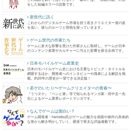
をした短編ホラー小説集です。
新世代に訊く
これからのデジタルゲーム市場を担う若きクリエイター達の姿
を追い、彼らのルーツと情熱を探っていきます。
ゲーム世代の作家たち
ゲームに多大な影響を受けた作家さんに取材し、ゲームが日本
のコンテンツ産業やカルチャーに与えた影響を探る企画です。
日本モバイルゲーム産業史
日本のモバイルゲーム史における主要なトピック・タイトルを
網羅するほか、開発者へのインタビューや識者による解説を掲
載。約20年の歴史が一望できる決定版！
若ゲのいたり〜ゲームクリエイターの青春〜
『うつヌケ』『ペンと箸』等で知られるマンガ家・田中圭一先
生によるゲーム業界レポートマンガです。
なんでゲームは面白い？
ゲーム開発者・hamatsu氏がゲームの魅力を画面や操作の具体的
な形から解き明かしていく、硬派で骨太な評論連載です。