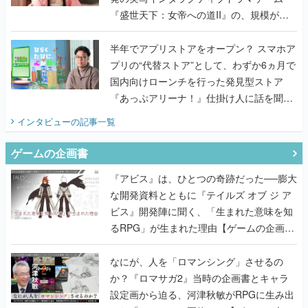
『盛世天下：女帝への道II』の、規模が違
うこだわりをプロデューサーに聞いた
半年でアプリストアをオープン？ スマホア
プリの“代替ストア”として、わずか6ヵ月で
国内向けローンチを行った発見型ストア
『あっぷアリーナ！』仕掛け人に話を聞い
てみた
インタビュー
の記事一覧
ゲームの企画書
『アビス』は、ひとつの奇跡だった──膨大
な開発資料とともに『テイルズ オブ ジ ア
ビス』開発陣に聞く、「生まれた意味を知
るRPG」が生まれた理由【ゲームの企画
書】
なにが、人を「ロマンシング」させるの
か？『ロマサガ2』当時の企画書とキャラ
設定画から迫る、河津秋敏がRPGに生み出