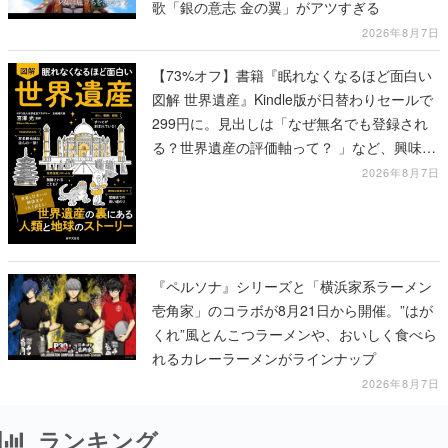
歌「銀の意志 金の翼」がアツすぎる
2026年8月7日
【73%オフ】書籍『眠れなくなるほど面白い
図解 世界遺産』Kindle版が日替わりセールで
299円に。見出しは「なぜ無名でも登録され
る？世界遺産の評価軸って？ 」など、興味を
引くものが並ぶ
2026年8月7日
『ペルソナ』シリーズと「横浜家系ラーメン
壱角家」のコラボが8月21日から開催。”はが
くれ”風とんこつラーメンや、おいしく食べら
れるカレーラーメンがラインナップ
2026年8月7日
ランキング