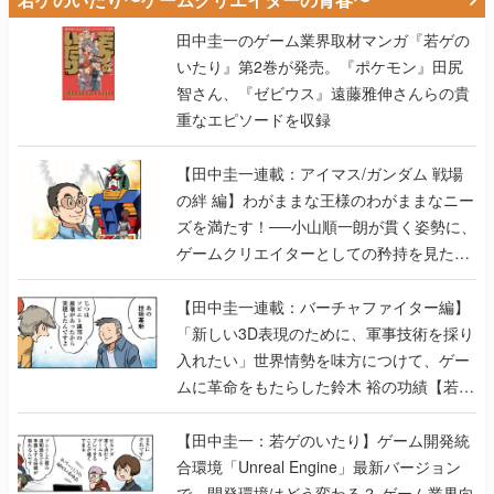
田中圭一のゲーム業界取材マンガ『若ゲの
いたり』第2巻が発売。『ポケモン』田尻
智さん、『ゼビウス』遠藤雅伸さんらの貴
重なエピソードを収録
【田中圭一連載：アイマス/ガンダム 戦場
の絆 編】わがままな王様のわがままなニー
ズを満たす！──小山順一朗が貫く姿勢に、
ゲームクリエイターとしての矜持を見た
【若ゲのいたり最終回】
【田中圭一連載：バーチャファイター編】
「新しい3D表現のために、軍事技術を採り
入れたい」世界情勢を味方につけて、ゲー
ムに革命をもたらした鈴木 裕の功績【若ゲ
のいたり】
【田中圭一：若ゲのいたり】ゲーム開発統
合環境「Unreal Engine」最新バージョン
で、開発環境はどう変わる？ ゲーム業界向