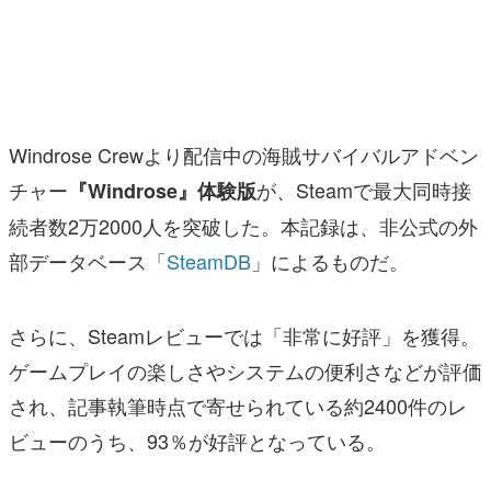
マンガ
女性向け
アプリレビュー
Windrose Crewより配信中の海賊サバイバルアドベン
その他
チャー
が、Steamで最大同時接
『Windrose』体験版
続者数2万2000人を突破した。本記録は、非公式の外
電ファミニコゲーマーとは？
部データベース「
SteamDB
」によるものだ。
運営：株式会社マレ
さらに、Steamレビューでは「非常に好評」を獲得。
ゲームプレイの楽しさやシステムの便利さなどが評価
され、記事執筆時点で寄せられている約2400件のレ
ビューのうち、93％が好評となっている。