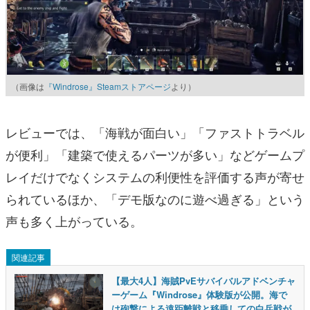
（画像は
『Windrose』Steamストアページ
より）
レビューでは、「海戦が面白い」「ファストトラベル
が便利」「建築で使えるパーツが多い」などゲームプ
レイだけでなくシステムの利便性を評価する声が寄せ
られているほか、「デモ版なのに遊べ過ぎる」という
声も多く上がっている。
関連記事
【最大4人】海賊PvEサバイバルアドベンチャ
ーゲーム『Windrose』体験版が公開。海で
は砲撃による遠距離戦と移乗しての白兵戦が