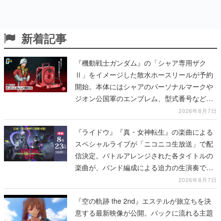
新着記事
『機動戦士ガンダム』の「シャア専用ザク
Ⅱ」をイメージした散水ホースリールが予約
開始。本体にはシャアのパーソナルマークや
ジオン公国軍のエンブレム、型式番号などを
配置
2026年8月7日
『ライドウ』『真・女神転生』の楽曲による
スペシャルライブが「ニコニコ生放送」で配
信決定。バトルアレンジされた各タイトルの
楽曲が、バンド編成による迫力の生演奏で披
露、冒頭部分は“無料”で視聴できる
2026年8月7日
『空の軌跡 the 2nd』エステルが旅立ちを決
意する最新映像が公開。バックに流れる主題