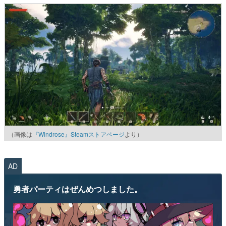
（画像は
『Windrose』Steamストアページ
より）
AD
勇者パーティはぜんめつしました。