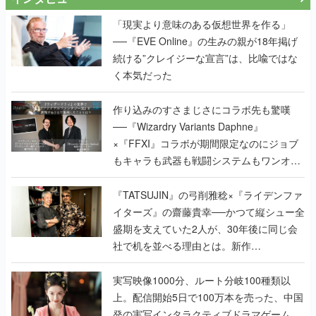
「現実より意味のある仮想世界を作る」
──『EVE Online』の生みの親が18年掲げ
続ける”クレイジーな宣言”は、比喩ではな
く本気だった
作り込みのすさまじさにコラボ先も驚嘆
──『Wizardry Variants Daphne』
×『FFXI』コラボが期間限定なのにジョブ
もキャラも武器も戦闘システムもワンオフ
で作り込まれた理由を両ディレクターに聞
く
『TATSUJIN』の弓削雅稔×『ライデンファ
イターズ』の齋藤貴幸──かつて縦シュー全
盛期を支えていた2人が、30年後に同じ会
社で机を並べる理由とは。新作
『TATSUJIN EXTREME』で初タッグを組
んだレジェンド2人に訊く開発秘話
実写映像1000分、ルート分岐100種類以
上。配信開始5日で100万本を売った、中国
発の実写インタラクティブドラマゲーム