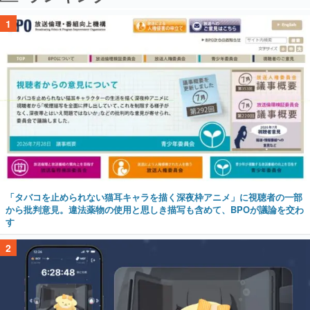
1
「タバコを止められない猫耳キャラを描く深夜枠アニメ」に視聴者の一部
から批判意見。違法薬物の使用と思しき描写も含めて、BPOが議論を交わ
す
2