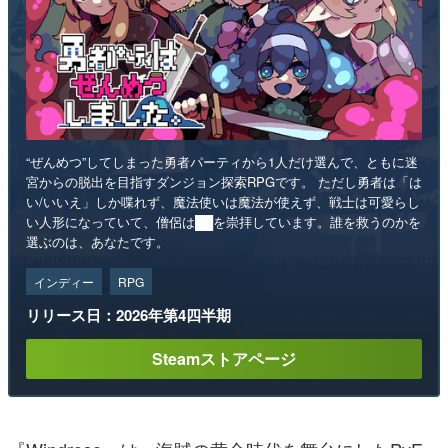
“ぜんめつ”してしまった勇者パーティから1人だけ選んで、ともに迷
宮からの脱出を目指すダンジョン探索RPGです。 ただし勇者は「は
い/いいえ」しか喋れず、魔法使いは魔法が使えず、戦士は可愛らし
い人形になっていて、僧侶は██を崇拝しています。誰を救うのかを
選ぶのは、あなたです。
インディー
RPG
リリース日：2026年第4四半期
Steamストアページ