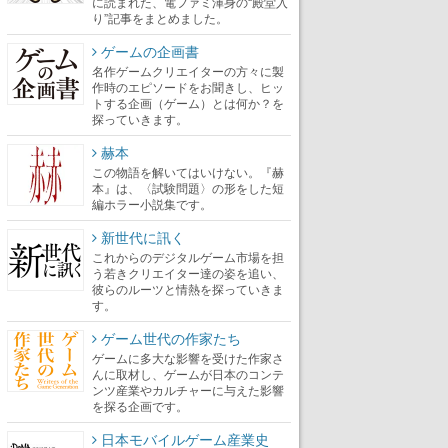
に読まれた、電ファミ渾身の“殿堂入
り”記事をまとめました。
ゲームの企画書
名作ゲームクリエイターの方々に製
作時のエピソードをお聞きし、ヒッ
トする企画（ゲーム）とは何か？を
探っていきます。
赫本
この物語を解いてはいけない。『赫
本』は、〈試験問題〉の形をした短
編ホラー小説集です。
新世代に訊く
これからのデジタルゲーム市場を担
う若きクリエイター達の姿を追い、
彼らのルーツと情熱を探っていきま
す。
ゲーム世代の作家たち
ゲームに多大な影響を受けた作家さ
んに取材し、ゲームが日本のコンテ
ンツ産業やカルチャーに与えた影響
を探る企画です。
日本モバイルゲーム産業史