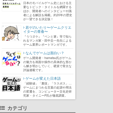
日本のモバイルゲーム史における主
要なトピック・タイトルを網羅する
ほか、開発者へのインタビューや識
者による解説を掲載。約20年の歴史
が一望できる決定版！
若ゲのいたり〜ゲームクリエ
イターの青春〜
『うつヌケ』『ペンと箸』等で知ら
れるマンガ家・田中圭一先生による
ゲーム業界レポートマンガです。
なんでゲームは面白い？
ゲーム開発者・hamatsu氏がゲーム
の魅力を画面や操作の具体的な形か
ら解き明かしていく、硬派で骨太な
評論連載です。
ゲームが変えた日本語
「経験値」「裏技」「ラスボス」…
ゲームにまつわる言葉の起源や用法
の変遷を、コンピューター文化史研
究家・タイニーP氏が徹底調査。
カテゴリ