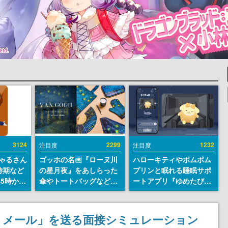
3124
2299
1232
注目度
注目度
ちゃるさん
ゴッホの名画『ローヌ川
ハローキティやポムポム
時期など
の星月夜』をあしらった
プリンと眠れる睡眠サポ
15時から
傘やトートバッグなどが
ートアプリ『ゆめたび』
登場。8月7日21時より2
が配信中。キャラごとの
日間限定で予約販売
ASMRや目覚ましアラー
ムも搭載
りメール」を送る面接シミュレーション