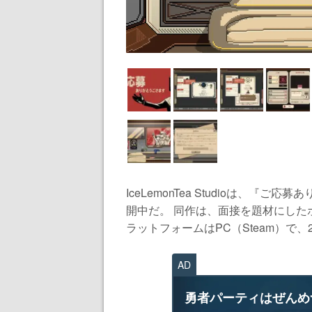
IceLemonTea Studioは、『
開中だ。 同作は、面接を題材にし
ラットフォームはPC（Steam）で、202
AD
勇者パーティはぜんめ