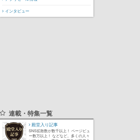
インタビュー
連載・特集一覧
殿堂入り記事
SNS拡散数が数千以上！ ページビュ
ー数万以上！ などなど。多くの人々