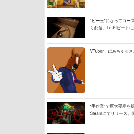
“ビー玉”になってコース
り配信。Lo-Fiビー
VTuber・ばあちゃ
“手作業”で巨大要塞を操
Steamにてリリース
撃をブチかませるロマ