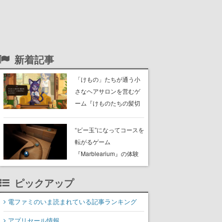
新着記事
「けもの」たちが通う小
さなヘアサロンを営むゲ
ーム『けものたちの髪切
り屋』体験版が配信開
始。悩みを持ったお客様
“ビー玉”になってコースを
と会話を交わし“本当に望
転がるゲーム
んでる髪型”を見つけ出す
『Marblearium』の体験
版がSteamで本日8月7日
より配信。Lo-Fiビートに
ピックアップ
乗って奇妙な空間を探検
電ファミのいま読まれている記事ランキング
アプリセール情報