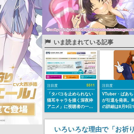
いま読まれている記事
5511
注目度
注目度
「タバコを止められない
VTuber・ばあ
猫耳キャラを描く深夜枠
が引退を発表。
アニメ」に視聴者の一部
の詳細は8月9日
から批判意見。違法薬物
の配信で説明
の使用と思しき描写も含
めて、BPOが議論を交わ
いろいろな理由で「お祈
す