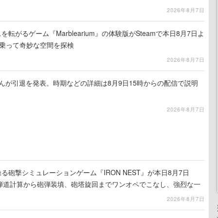
2026年8月7日
を転がるゲーム『Marblearium』の体験版がSteamで本日8月7日よ
トに乗って奇妙な空間を探検
2026年8月7日
るさんが引退を発表。時期などの詳細は8月9日15時からの配信で説明
2026年8月7日
る砲撃シミュレーションゲーム『IRON NEST』が本日8月7日
。弾道計算から砲弾装填、砲塔旋回までワンオペでこなし、強烈な一
ンある作品
2026年8月7日