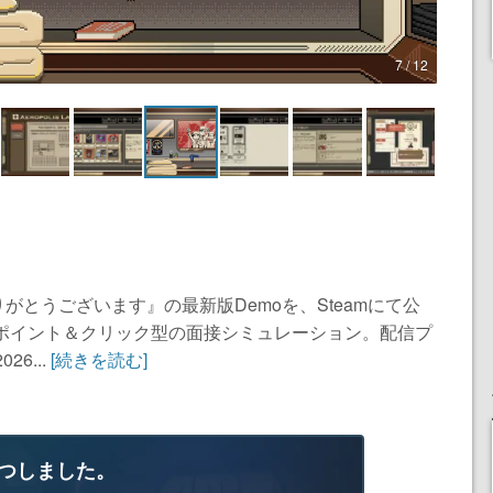
7 / 12
ご応募ありがとうございます』の最新版Demoを、Steamにて公
たポイント＆クリック型の面接シミュレーション。配信プ
6...
[続きを読む]
つしました。