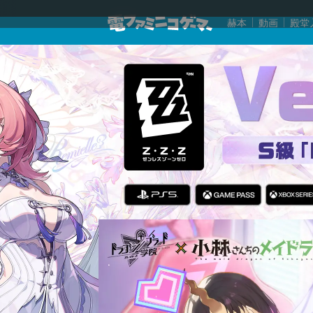
赫本
動画
殿堂