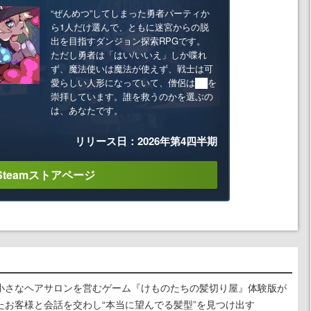
“ぜんめつ”してしまった勇者パーティか
ら1人だけ選んで、ともに迷宮からの脱
出を目指すダンジョン探索RPGです。
ただし勇者は「はい/いいえ」しか喋れ
ず、魔法使いは魔法が使えず、戦士は可
愛らしい人形になっていて、僧侶は██を
崇拝しています。誰を救うのかを選ぶの
は、あなたです。
リリース日：2026年第4四半期
Steamストアページ
小さなヘアサロンを営むゲーム『けものたちの髪切り屋』体験版が
たお客様と会話を交わし“本当に望んでる髪型”を見つけ出す