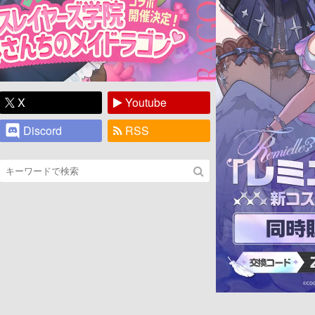
X
Youtube
Discord
RSS