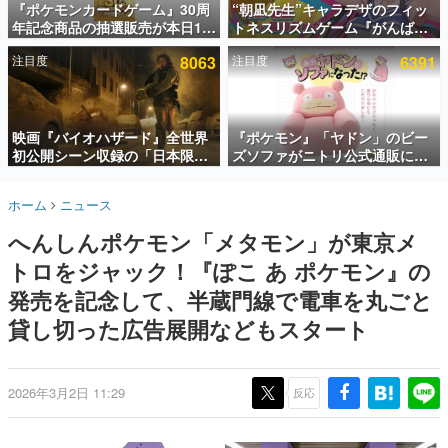
『ポケモンカードゲーム』30周
“朝凪先生”キャラデザのフィッ
年記念商品の抽選販売が本日12
トネスリズムゲーム『がんば
インタビュー
時より開始。拡張パック「30th
れ！チアリズム』Steamストア
注目度
8063
注目度
6391
CELEBRATION」のボックス
ページが公開。キャラクターの
連載・特集一覧
に、「プレミアムデッキセット
CVは陽向葵ゅかさん
エーフィ・ブラッキー」
殿堂入り記事
「FUTURISTIC BOX」の計3商
SNS拡散数が数千以上！ ページビュー数万以上！ などな
品
映画『バイオハザード』全世界
『ポケモン』「ヤドン」のビー
ど。多くの人々に読まれた、電ファミ渾身の“殿堂入り”記
初公開シーン収録の「日本限
ズソファがニトリ公式通販にて
事をまとめました。
定」予告映像が解禁。バイオの
販売中。かわいらしい顔や立体
日（8月10日）にあわせて、
感のある耳、ソファの後ろにつ
ゲームの企画書
ホーム
ニュース
「ラクーンシティ総合病院」へ
いたしっぽなどで「ヤドン」の
名作ゲームクリエイターの方々に製作時のエピソードをお
聞きし、ヒットする企画（ゲーム）とは何か？を探ってい
行く配達人の姿が披露
かわいさを表現
へんしんポケモン「メタモン」が東京メ
きます。
トロをジャック！『ぽこ あ ポケモン』の
赫本
この物語を解いてはいけない。『赫本』は、〈試験問題〉
発売を記念して、半蔵門線で電車を丸ごと
の形をした短編ホラー小説集です。
貸し切った広告展開などもスタート
新世代に訊く
これからのデジタルゲーム市場を担う若きクリエイター達
の姿を追い、彼らのルーツと情熱を探っていきます。
2026年3月2日 11:29
反応
ゲーム世代の作家たち
ゲームに多大な影響を受けた作家さんに取材し、ゲームが