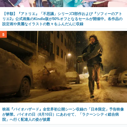
【半額】『アトリエ』「不思議」シリーズ3部作および『ソフィーのアト
リエ2』公式画集のKindle版が50%オフとなるセールが開催中。各作品の
設定画や美麗なイラストの数々をふんだんに収録
5
映画『バイオハザード』全世界初公開シーン収録の「日本限定」予告映像
が解禁。バイオの日（8月10日）にあわせて、「ラクーンシティ総合病
院」へ行く配達人の姿が披露