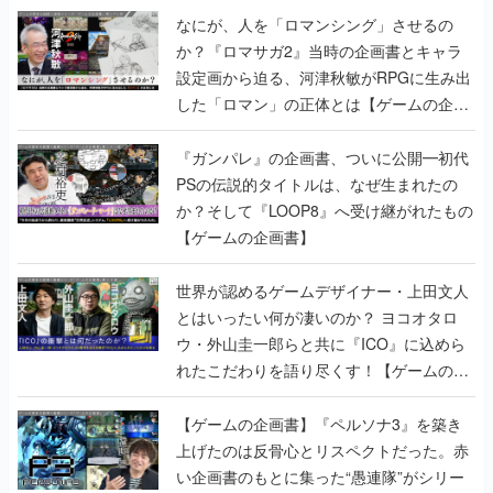
なにが、人を「ロマンシング」させるの
か？『ロマサガ2』当時の企画書とキャラ
設定画から迫る、河津秋敏がRPGに生み出
した「ロマン」の正体とは【ゲームの企画
書】
『ガンパレ』の企画書、ついに公開━初代
PSの伝説的タイトルは、なぜ生まれたの
か？そして『LOOP8』へ受け継がれたもの
【ゲームの企画書】
世界が認めるゲームデザイナー・上田文人
とはいったい何が凄いのか？ ヨコオタロ
ウ・外山圭一郎らと共に『ICO』に込めら
れたこだわりを語り尽くす！【ゲームの企
画書】
【ゲームの企画書】『ペルソナ3』を築き
上げたのは反骨心とリスペクトだった。赤
い企画書のもとに集った“愚連隊”がシリー