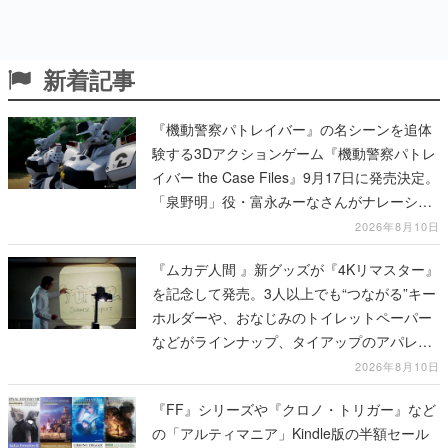
新着記事
『機動警察パトレイバー』の名シーンを追体
験する3Dアクションゲーム『機動警察パトレ
イバー the Case Files』9月17日に発売決定。
「泉野明」役・富永みーなさんがナレーショ
ンを務めるWEBCM第2弾が公開
2026年8月10日
『ムカデ人間 』新グッズが『4Kリマスター』
を記念して発売。3人以上でも“つながる”キー
ホルダーや、おなじみのトイレットペーパー
などがラインナップ、タイアップのアパレル
グッズも公開され映画と現実世界が「つなが
2026年8月10日
る」
『FF』シリーズや『クロノ・トリガー』など
の「アルティマニア」Kindle版の半額セール