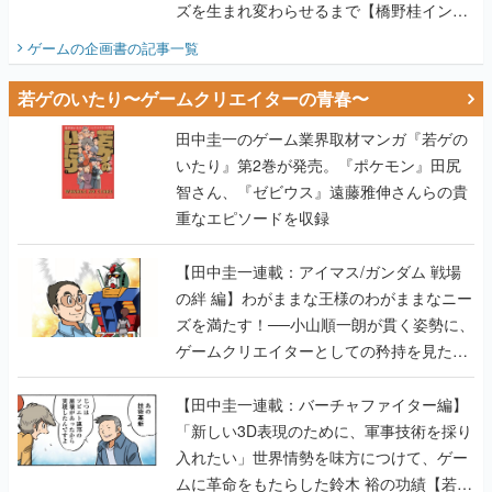
ズを生まれ変わらせるまで【橋野桂インタ
ビュー】
ゲームの企画書
の記事一覧
若ゲのいたり〜ゲームクリエイターの青春〜
田中圭一のゲーム業界取材マンガ『若ゲの
いたり』第2巻が発売。『ポケモン』田尻
智さん、『ゼビウス』遠藤雅伸さんらの貴
重なエピソードを収録
【田中圭一連載：アイマス/ガンダム 戦場
の絆 編】わがままな王様のわがままなニー
ズを満たす！──小山順一朗が貫く姿勢に、
ゲームクリエイターとしての矜持を見た
【若ゲのいたり最終回】
【田中圭一連載：バーチャファイター編】
「新しい3D表現のために、軍事技術を採り
入れたい」世界情勢を味方につけて、ゲー
ムに革命をもたらした鈴木 裕の功績【若ゲ