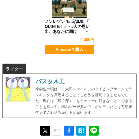
ノンレゾン 1st写真集 『
QUINTET 』 - 5人の思い
出、あなたに届け―― -
4,500円
Amazonで購入
ライター
バスタ木工
小学生の頃は「一太郎スマイル」のタイピングゲームでラ
ンキングを席巻することでしか己を証明できませんでし
た。現在は「広く深く」をモットーに好きなこと・できる
ことを拡大中。積みゲーが多い中、ポケモンだけは万劫末
代まで入れ込み続けると思います。
反応