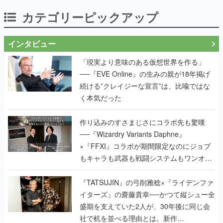
カテゴリーピックアップ
インタビュー
「現実より意味のある仮想世界を作る」
──『EVE Online』の生みの親が18年掲げ
続ける”クレイジーな宣言”は、比喩ではな
く本気だった
作り込みのすさまじさにコラボ先も驚嘆
──『Wizardry Variants Daphne』
×『FFXI』コラボが期間限定なのにジョブ
もキャラも武器も戦闘システムもワンオフ
で作り込まれた理由を両ディレクターに聞
く
『TATSUJIN』の弓削雅稔×『ライデンファ
イターズ』の齋藤貴幸──かつて縦シュー全
盛期を支えていた2人が、30年後に同じ会
社で机を並べる理由とは。新作