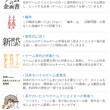
名作ゲームクリエイターの方々に製作時のエピソードをお聞き
し、ヒットする企画（ゲーム）とは何か？を探っていきます。
赫本
この物語を解いてはいけない。『赫本』は、〈試験問題〉の形
をした短編ホラー小説集です。
新世代に訊く
これからのデジタルゲーム市場を担う若きクリエイター達の姿
を追い、彼らのルーツと情熱を探っていきます。
ゲーム世代の作家たち
ゲームに多大な影響を受けた作家さんに取材し、ゲームが日本
のコンテンツ産業やカルチャーに与えた影響を探る企画です。
日本モバイルゲーム産業史
日本のモバイルゲーム史における主要なトピック・タイトルを
網羅するほか、開発者へのインタビューや識者による解説を掲
載。約20年の歴史が一望できる決定版！
若ゲのいたり〜ゲームクリエイターの青春〜
『うつヌケ』『ペンと箸』等で知られるマンガ家・田中圭一先
生によるゲーム業界レポートマンガです。