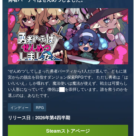
“ぜんめつ”してしまった勇者パーティから1人だけ選んで、ともに迷
宮からの脱出を目指すダンジョン探索RPGです。 ただし勇者は「は
い/いいえ」しか喋れず、魔法使いは魔法が使えず、戦士は可愛らし
い人形になっていて、僧侶は██を崇拝しています。誰を救うのかを
選ぶのは、あなたです。
インディー
RPG
リリース日：2026年第4四半期
Steamストアページ