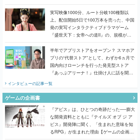
『TATSUJIN EXTREME』で初タッグを組
んだレジェンド2人に訊く開発秘話
実写映像1000分、ルート分岐100種類以
上。配信開始5日で100万本を売った、中国
発の実写インタラクティブドラマゲーム
『盛世天下：女帝への道II』の、規模が違
うこだわりをプロデューサーに聞いた
半年でアプリストアをオープン？ スマホア
プリの“代替ストア”として、わずか6ヵ月で
国内向けローンチを行った発見型ストア
『あっぷアリーナ！』仕掛け人に話を聞い
てみた
インタビュー
の記事一覧
ゲームの企画書
『アビス』は、ひとつの奇跡だった──膨大
な開発資料とともに『テイルズ オブ ジ ア
ビス』開発陣に聞く、「生まれた意味を知
るRPG」が生まれた理由【ゲームの企画
書】