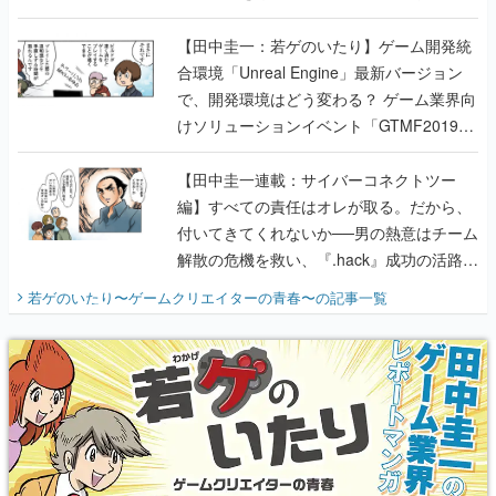
のいたり】
【田中圭一：若ゲのいたり】ゲーム開発統
合環境「Unreal Engine」最新バージョン
で、開発環境はどう変わる？ ゲーム業界向
けソリューションイベント「GTMF2019」
に行って、より理解を深めよう【PR】
【田中圭一連載：サイバーコネクトツー
編】すべての責任はオレが取る。だから、
付いてきてくれないか──男の熱意はチーム
解散の危機を救い、『.hack』成功の活路を
開く。業界の快男児・松山 洋に流れる血は
若ゲのいたり〜ゲームクリエイターの青春〜
の記事一覧
『少年ジャンプ』色だった【若ゲのいた
り】