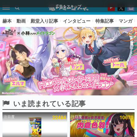
広告をスキップ
赫本
動画
殿堂入り記事
インタビュー
特集記事
マンガ
いま読まれている記事
ピックアップ
注目度
22484
注目度
10670
電ファミのいま読まれている記事ランキング
アプリセール情報