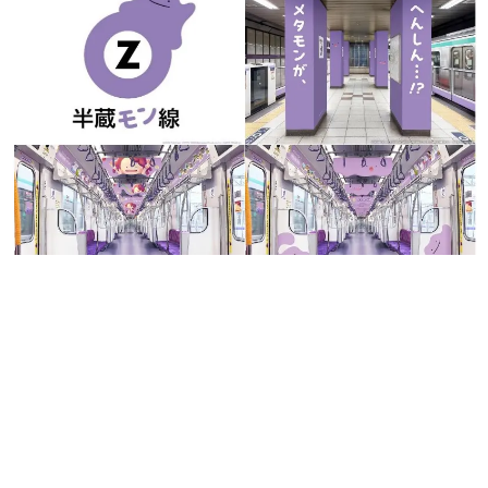
日本のコンテンツ産業やカルチャーに与えた影響を探る企
画です。
日本モバイルゲーム産業史
日本のモバイルゲーム史における主要なトピック・タイト
ルを網羅するほか、開発者へのインタビューや識者による
解説を掲載。約20年の歴史が一望できる決定版！
若ゲのいたり〜ゲームクリエイターの青春〜
『うつヌケ』『ペンと箸』等で知られるマンガ家・田中圭
一先生によるゲーム業界レポートマンガです。
なんでゲームは面白い？
ゲーム開発者・hamatsu氏がゲームの魅力を画面や操作の
具体的な形から解き明かしていく、硬派で骨太な評論連載
です。
ゲームが変えた日本語
「経験値」「裏技」「ラスボス」… ゲームにまつわる言葉
の起源や用法の変遷を、コンピューター文化史研究家・タ
イニーP氏が徹底調査。
カテゴリ
特集記事