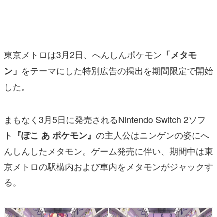
マンガ
女性向け
東京メトロは3月2日、へんしんポケモン
「メタモ
アプリレビュー
をテーマにした特別広告の掲出を期間限定で開始
ン」
その他
した。
電ファミニコゲーマーとは？
まもなく3月5日に発売されるNintendo Switch 2ソフ
運営：株式会社マレ
ト
の主人公はニンゲンの姿にへ
『ぽこ あ ポケモン』
んしんしたメタモン。ゲーム発売に伴い、期間中は東
京メトロの駅構内および車内をメタモンがジャックす
る。