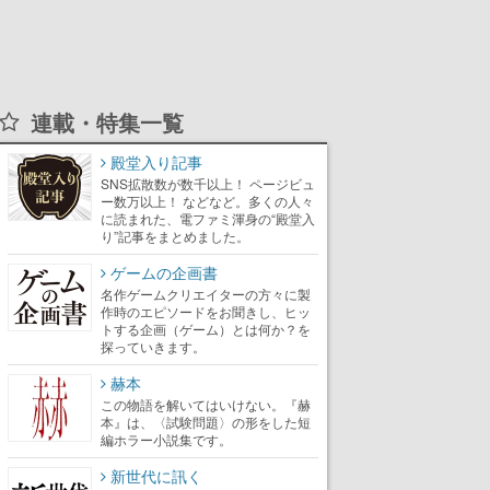
連載・特集一覧
殿堂入り記事
SNS拡散数が数千以上！ ページビュ
ー数万以上！ などなど。多くの人々
に読まれた、電ファミ渾身の“殿堂入
り”記事をまとめました。
ゲームの企画書
名作ゲームクリエイターの方々に製
作時のエピソードをお聞きし、ヒッ
トする企画（ゲーム）とは何か？を
探っていきます。
赫本
この物語を解いてはいけない。『赫
本』は、〈試験問題〉の形をした短
編ホラー小説集です。
新世代に訊く