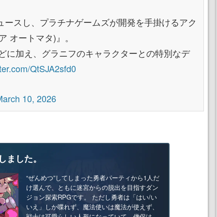
ュースし、プラチナゲームズが開発を手掛けるアク
ニーア オートマタ)』。
などに加え、グラニフのキャラクターとの特別なデ
itter.com/QtSJA2sfd0
arch 10, 2026
しました。
“ぜんめつ”してしまった勇者パーティから1人だ
け選んで、ともに迷宮からの脱出を目指すダン
ジョン探索RPGです。 ただし勇者は「はい/い
いえ」しか喋れず、魔法使いは魔法が使えず、
戦士は可愛らしい人形になっていて、僧侶は