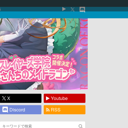
5
X
Youtube
Discord
RSS