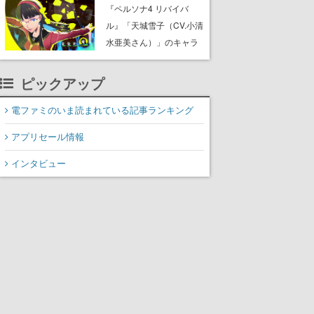
リース。海の中にはサメ
『ペルソナ4 リバイバ
やピラニアといった危険
ル』「天城雪子（CV.小清
な生物も棲んでいて、阿
水亜美さん）」のキャラ
鼻叫喚待ったなし
紹介動画が公開。老舗旅
館の一人娘で学校でも注
ピックアップ
目の存在、専用ペルソ
ナ・コノハナサクヤとと
電ファミのいま読まれている記事ランキング
もに主人公たちと舞う
アプリセール情報
インタビュー