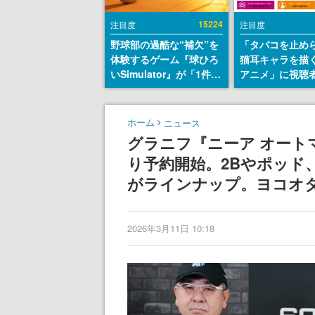
15224
注目度
注目度
野球部の過酷な“補欠”を
「タバコを止め
体験するゲーム『球ひろ
猫耳キャラを描
いSimulator』が「1件」
アニメ」に視聴
のウィッシュリストをも
から批判意見。
とにチェコ語に対応し
の使用と思しき
SNSで話題に。『キング
めて、BPOが議
ホーム
ニュース
ダム・カム』開発元やチ
す
グラニフ『ニーア オート
ェコのプロ野球選手から
り予約開始。2Bやポッド
称賛の声
がラインナップ。ヨコオ
2026年3月11日 10:18