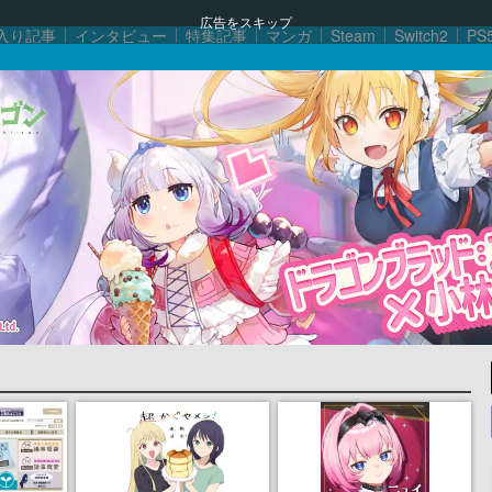
広告をスキップ
入り記事
インタビュー
特集記事
マンガ
Steam
Switch2
PS