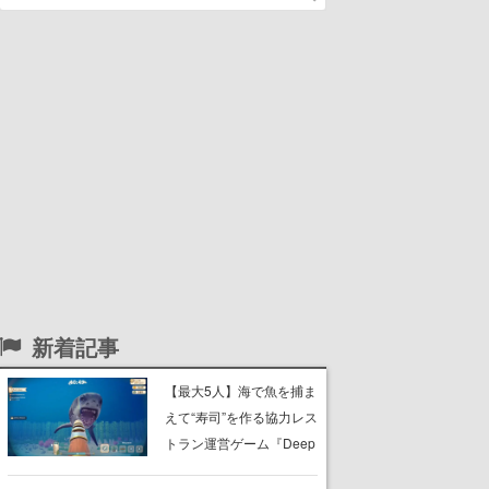
新着記事
【最大5人】海で魚を捕ま
えて“寿司”を作る協力レス
トラン運営ゲーム『Deep
Blue Sushi』8月20日にリ