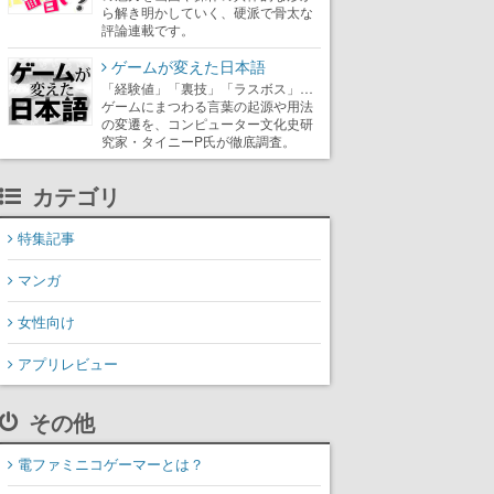
ら解き明かしていく、硬派で骨太な
評論連載です。
ゲームが変えた日本語
「経験値」「裏技」「ラスボス」…
ゲームにまつわる言葉の起源や用法
の変遷を、コンピューター文化史研
究家・タイニーP氏が徹底調査。
カテゴリ
特集記事
マンガ
女性向け
アプリレビュー
その他
電ファミニコゲーマーとは？