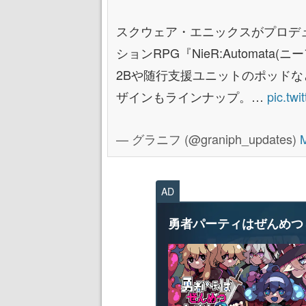
スクウェア・エニックスがプロデ
ションRPG『NieR:Automata(
2Bや随行支援ユニットのポッド
ザインもラインナップ。…
pic.tw
— グラニフ (@graniph_updates)
M
AD
勇者パーティはぜんめつ