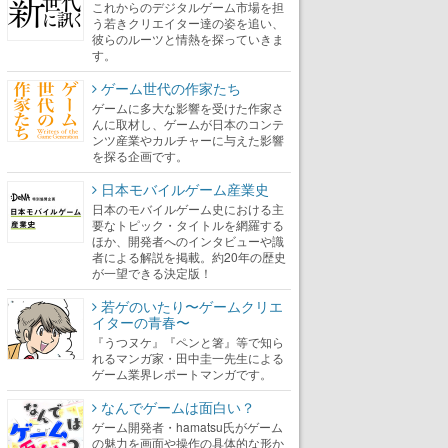
これからのデジタルゲーム市場を担
う若きクリエイター達の姿を追い、
彼らのルーツと情熱を探っていきま
す。
ゲーム世代の作家たち
ゲームに多大な影響を受けた作家さ
んに取材し、ゲームが日本のコンテ
ンツ産業やカルチャーに与えた影響
を探る企画です。
日本モバイルゲーム産業史
日本のモバイルゲーム史における主
要なトピック・タイトルを網羅する
ほか、開発者へのインタビューや識
者による解説を掲載。約20年の歴史
が一望できる決定版！
若ゲのいたり〜ゲームクリエ
イターの青春〜
『うつヌケ』『ペンと箸』等で知ら
れるマンガ家・田中圭一先生による
ゲーム業界レポートマンガです。
なんでゲームは面白い？
ゲーム開発者・hamatsu氏がゲーム
の魅力を画面や操作の具体的な形か