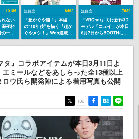
10186
8492
7689
注目度
注目度
られない
『超かぐや姫！』本編
『VRChat』向け新作3D
く深夜枠
の“10年後”を描く『超か
モデル「ニュイ」が本日
者の一部
ぐやメシ！』Web連載決
8月7日からBOOTHにて
違法薬物
定。新たなWebマンガレ
発売。瞳に光る星や感情
描写も含
ーベル「ビビビコミッ
豊かな表情が、小悪魔か
論を交わ
ク」にて特別話が掲載ス
わいい
タート、あのお話には…
マタ』コラボアイテムが本日3月11日よ
まだ続きがある！
、エミールなどをあしらった全13種以上
タロウ氏ら開発陣による着用写真も公開
反応