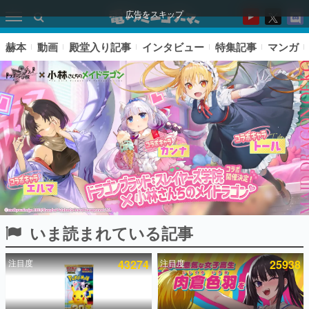
広告をスキップ
赫本
動画
殿堂入り記事
インタビュー
特集記事
マンガ
いま読まれている記事
ピックアップ
注目度
43274
注目度
25938
電ファミのいま読まれている記事ランキング
アプリセール情報