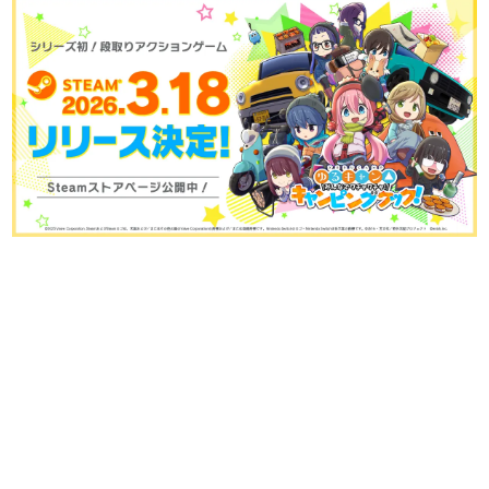
日本のコンテンツ産業やカルチャーに与えた影響を探る企
画です。
日本モバイルゲーム産業史
日本のモバイルゲーム史における主要なトピック・タイト
ルを網羅するほか、開発者へのインタビューや識者による
解説を掲載。約20年の歴史が一望できる決定版！
若ゲのいたり〜ゲームクリエイターの青春〜
『うつヌケ』『ペンと箸』等で知られるマンガ家・田中圭
一先生によるゲーム業界レポートマンガです。
なんでゲームは面白い？
ゲーム開発者・hamatsu氏がゲームの魅力を画面や操作の
具体的な形から解き明かしていく、硬派で骨太な評論連載
です。
ゲームが変えた日本語
「経験値」「裏技」「ラスボス」… ゲームにまつわる言葉
の起源や用法の変遷を、コンピューター文化史研究家・タ
イニーP氏が徹底調査。
カテゴリ
特集記事