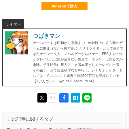
Amazonで購入
ライター
つばきマン
ゲームハードは昭和から令和まで、年齢以上に多方面のゲ
ームに囲まれながら脚本家/シナリオライターとして生きて
きたゲーマー文人。ノベルゲーから格ゲー、FPSまで自分
がプレイせねば気が済まない性分で、ホラゲーは見るのが
趣味。学生時代に新人アニメ脚本家としてテレビに出演。
その後チームで自主制作などを行う。シナリオライターと
しては、Youtubeにて総再生数2500万回を記録している。
【Xアカウント：@tubaki_MAN_7974】
反応
この記事に関するタグ