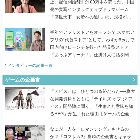
上。配信開始5日で100万本を売った、中国
発の実写インタラクティブドラマゲーム
『盛世天下：女帝への道II』の、規模が違
うこだわりをプロデューサーに聞いた
半年でアプリストアをオープン？ スマホア
プリの“代替ストア”として、わずか6ヵ月で
国内向けローンチを行った発見型ストア
『あっぷアリーナ！』仕掛け人に話を聞い
てみた
インタビュー
の記事一覧
ゲームの企画書
『アビス』は、ひとつの奇跡だった──膨大
な開発資料とともに『テイルズ オブ ジ ア
ビス』開発陣に聞く、「生まれた意味を知
るRPG」が生まれた理由【ゲームの企画
書】
なにが、人を「ロマンシング」させるの
か？『ロマサガ2』当時の企画書とキャラ