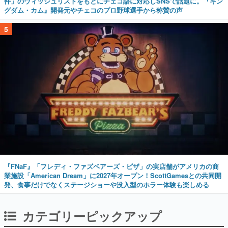
件」のウィッシュリストをもとにチェコ語に対応しSNSで話題に。『キン
グダム・カム』開発元やチェコのプロ野球選手から称賛の声
5
『FNaF』「フレディ・ファズベアーズ・ピザ」の実店舗がアメリカの商
業施設「American Dream」に2027年オープン！ScottGamesとの共同開
発、食事だけでなくステージショーや没入型のホラー体験も楽しめる
カテゴリーピックアップ