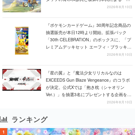
ビ」の前日譚
2026年8月10日
『ポケモンカードゲーム』30周年記念商品の
抽選販売が本日12時より開始。拡張パック
「30th CELEBRATION」のボックスに、「プ
レミアムデッキセット エーフィ・ブラッキ
ー」「FUTURISTIC BOX」の計3商品
2026年8月10日
『星の翼』と『魔法少女リリカルなのは
EXCEEDS Gun Blaze Vengeance』のコラボ
が決定。公式Xでは「抱き枕（シャオリン
Ver.）」を抽選3名にプレゼントする企画を実
施中
2026年8月10日
ランキング
1