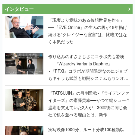
インタビュー
「現実より意味のある仮想世界を作る」
──『EVE Online』の生みの親が18年掲げ
続ける”クレイジーな宣言”は、比喩ではな
く本気だった
作り込みのすさまじさにコラボ先も驚嘆
──『Wizardry Variants Daphne』
×『FFXI』コラボが期間限定なのにジョブ
もキャラも武器も戦闘システムもワンオフ
で作り込まれた理由を両ディレクターに聞
く
『TATSUJIN』の弓削雅稔×『ライデンファ
イターズ』の齋藤貴幸──かつて縦シュー全
盛期を支えていた2人が、30年後に同じ会
社で机を並べる理由とは。新作
『TATSUJIN EXTREME』で初タッグを組
んだレジェンド2人に訊く開発秘話
実写映像1000分、ルート分岐100種類以