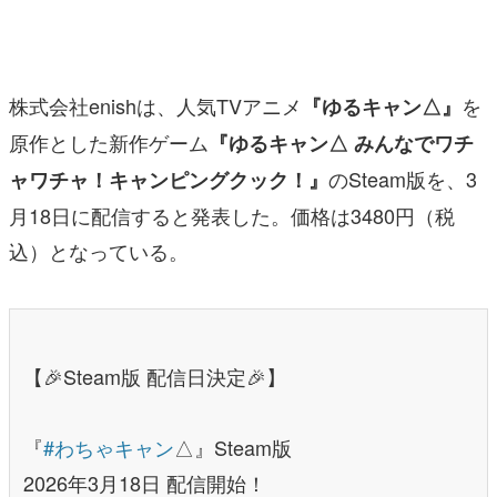
マンガ
女性向け
株式会社enishは、人気TVアニメ
を
『ゆるキャン△』
アプリレビュー
原作とした新作ゲーム
『ゆるキャン△ みんなでワチ
その他
のSteam版を、3
ャワチャ！キャンピングクック！』
月18日に配信すると発表した。価格は3480円（税
電ファミニコゲーマーとは？
込）となっている。
運営：株式会社マレ
【🎉Steam版 配信日決定🎉】
『
#わちゃキャン
△』Steam版
2026年3月18日 配信開始！