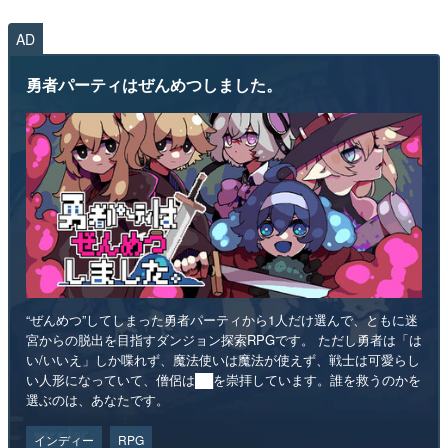
AD
勇者パーティはぜんめつしました。
“ぜんめつ”してしまった勇者パーティから1人だけ選んで、ともに迷
宮からの脱出を目指すダンジョン探索RPGです。 ただし勇者は「は
い/いいえ」しか喋れず、魔法使いは魔法が使えず、戦士は可愛らし
い人形になっていて、僧侶は██を崇拝しています。誰を救うのかを
選ぶのは、あなたです。
インディー
RPG