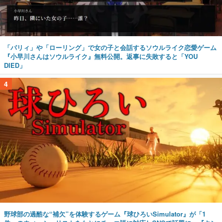
「パリィ」や「ローリング」で女の子と会話するソウルライク恋愛ゲーム
『小早川さんはソウルライク』無料公開。返事に失敗すると「YOU
DIED」
4
野球部の過酷な“補欠”を体験するゲーム『球ひろいSimulator』が「1