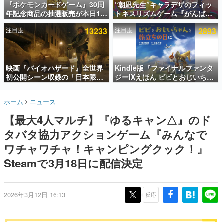
『ポケモンカードゲーム』30周
“朝凪先生”キャラデザのフィッ
年記念商品の抽選販売が本日12
トネスリズムゲーム『がんば
インタビュー
時より開始。拡張パック「30th
れ！チアリズム』Steamストア
注目度
13233
注目度
2893
CELEBRATION」のボックス
ページが公開。キャラクターの
連載・特集一覧
に、「プレミアムデッキセット
CVは陽向葵ゅかさん
エーフィ・ブラッキー」
殿堂入り記事
「FUTURISTIC BOX」の計3商
SNS拡散数が数千以上！ ページビュー数万以上！ などな
品
映画『バイオハザード』全世界
Kindle版『ファイナルファンタ
ど。多くの人々に読まれた、電ファミ渾身の“殿堂入り”記
初公開シーン収録の「日本限
ジーIXえほん ビビとおじいちゃ
事をまとめました。
定」予告映像が解禁。バイオの
んと旅立ちの日に』が半額の
日（8月10日）にあわせて、
「660円」となるセールが開催
ゲームの企画書
ホーム
ニュース
「ラクーンシティ総合病院」へ
中。原作スタッフの青木和彦氏
名作ゲームクリエイターの方々に製作時のエピソードをお
聞きし、ヒットする企画（ゲーム）とは何か？を探ってい
行く配達人の姿が披露
と板鼻利幸氏による「ビビ」の
【最大4人マルチ】『ゆるキャン△』のド
きます。
前日譚
タバタ協力アクションゲーム『みんなで
赫本
この物語を解いてはいけない。『赫本』は、〈試験問題〉
ワチャワチャ！キャンピングクック！』
の形をした短編ホラー小説集です。
Steamで3月18日に配信決定
新世代に訊く
これからのデジタルゲーム市場を担う若きクリエイター達
の姿を追い、彼らのルーツと情熱を探っていきます。
2026年3月12日 16:13
反応
ゲーム世代の作家たち
ゲームに多大な影響を受けた作家さんに取材し、ゲームが