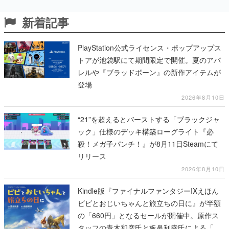
新着記事
PlayStation公式ライセンス・ポップアップス
トアが池袋駅にて期間限定で開催。夏のアパ
レルや『ブラッドボーン』の新作アイテムが
登場
2026年8月10日
“21”を超えるとバーストする「ブラックジャ
ック」仕様のデッキ構築ローグライト『必
殺！メガ子パンチ！』が8月11日Steamにて
リリース
2026年8月10日
Kindle版『ファイナルファンタジーIXえほん
ビビとおじいちゃんと旅立ちの日に』が半額
の「660円」となるセールが開催中。原作ス
タッフの青木和彦氏と板鼻利幸氏による「ビ