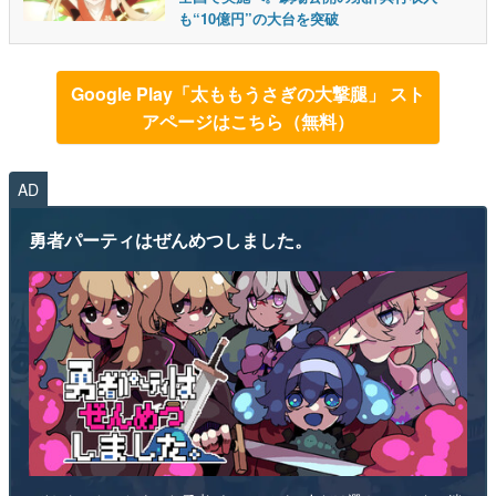
も“10億円”の大台を突破
Google Play「太ももうさぎの大撃腿」 スト
アページはこちら（無料）
AD
勇者パーティはぜんめつしました。