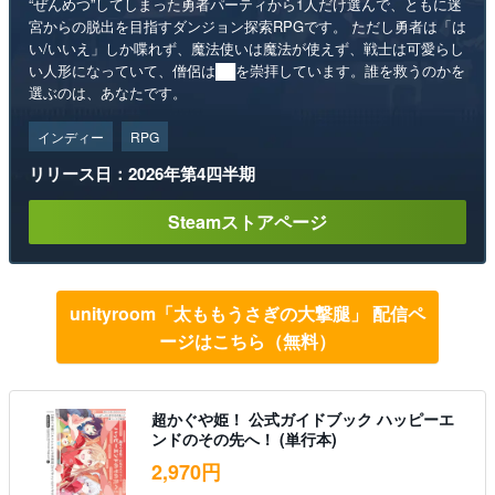
“ぜんめつ”してしまった勇者パーティから1人だけ選んで、ともに迷
宮からの脱出を目指すダンジョン探索RPGです。 ただし勇者は「は
い/いいえ」しか喋れず、魔法使いは魔法が使えず、戦士は可愛らし
い人形になっていて、僧侶は██を崇拝しています。誰を救うのかを
選ぶのは、あなたです。
インディー
RPG
リリース日：2026年第4四半期
Steamストアページ
unityroom「太ももうさぎの大撃腿」 配信ペ
ージはこちら（無料）
超かぐや姫！ 公式ガイドブック ハッピーエ
ンドのその先へ！ (単行本)
2,970円