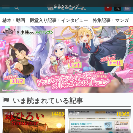
広告をスキップ
赫本
動画
殿堂入り記事
インタビュー
特集記事
マンガ
いま読まれている記事
ピックアップ
注目度
14498
注目度
10065
電ファミのいま読まれている記事ランキング
アプリセール情報