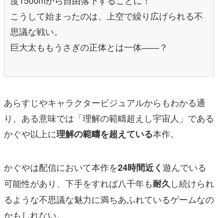
度1500mから自由落下することに！
こうして始まったのは、上空で繰り広げられる不
思議な戦い。
巨大太ももうさぎの正体とは一体――？
あらすじやキャラクタービジュアルからもわかる通
り、ある意味では「理解の範疇超えし宇宙人」である
かぐや以上に
本作。
理解の範疇を超えている
かぐやは配信において本作を
遊んでいる
24時間近く
可能性があり、下手をすれば八千年も
し続けられ
耐久
るような不思議な魅力に満ちあふれているゲームなの
かもしれない。