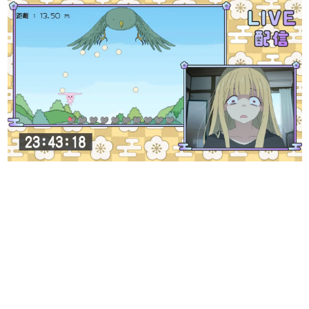
日本のコンテンツ産業やカルチャーに与えた影響を探る企
画です。
日本モバイルゲーム産業史
日本のモバイルゲーム史における主要なトピック・タイト
ルを網羅するほか、開発者へのインタビューや識者による
解説を掲載。約20年の歴史が一望できる決定版！
若ゲのいたり〜ゲームクリエイターの青春〜
『うつヌケ』『ペンと箸』等で知られるマンガ家・田中圭
一先生によるゲーム業界レポートマンガです。
なんでゲームは面白い？
ゲーム開発者・hamatsu氏がゲームの魅力を画面や操作の
具体的な形から解き明かしていく、硬派で骨太な評論連載
です。
ゲームが変えた日本語
「経験値」「裏技」「ラスボス」… ゲームにまつわる言葉
の起源や用法の変遷を、コンピューター文化史研究家・タ
イニーP氏が徹底調査。
カテゴリ
特集記事