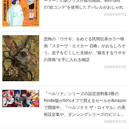
ーマー』の新グッズが販売開始。制作当時
の“絵コンテ”を使用したアパレルがおしゃれ
2026年8月7日
恐怖の「ウサギ」をめぐる民間伝承ホラー映
画『スターヴ・エイカー 召喚』がおもしろそ
う。息子を亡くした夫婦が、“蘇生するウサギ
の骨格”を手に入れる物語
2026年8月7日
『ペルソナ』シリーズの設定資料集3冊の
Kindle版が50%オフで買えるセールがAmazon
で開催中。『ペルソナ５ ザ・ロイヤル』の美
術設定集や、ダンシングシリーズのビジュア
ル資料集が対象に
2026年8月7日