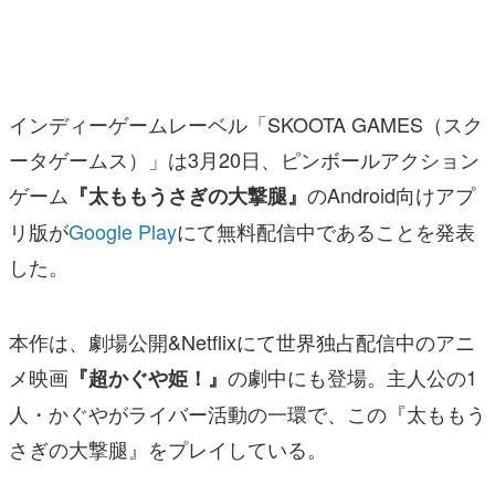
マンガ
女性向け
インディーゲームレーベル「SKOOTA GAMES（スク
アプリレビュー
ータゲームス）」は3月20日、ピンボールアクション
その他
ゲーム
のAndroid向けアプ
『太ももうさぎの大撃腿』
電ファミニコゲーマーとは？
リ版が
Google Play
にて無料配信中であることを発表
した。
運営：株式会社マレ
本作は、劇場公開&Netflixにて世界独占配信中のアニ
メ映画
の劇中にも登場。主人公の1
『超かぐや姫！』
人・かぐやがライバー活動の一環で、この『太ももう
さぎの大撃腿』をプレイしている。