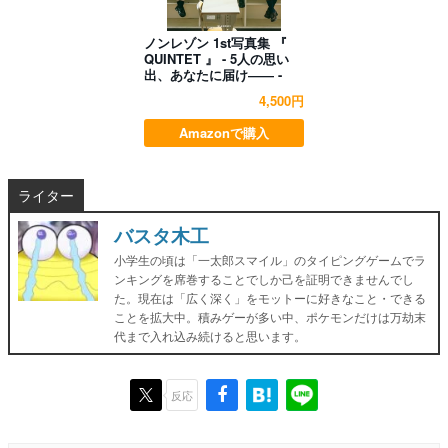
ノンレゾン 1st写真集 『
QUINTET 』 - 5人の思い
出、あなたに届け―― -
4,500円
Amazonで購入
ライター
バスタ木工
小学生の頃は「一太郎スマイル」のタイピングゲームでラ
ンキングを席巻することでしか己を証明できませんでし
た。現在は「広く深く」をモットーに好きなこと・できる
ことを拡大中。積みゲーが多い中、ポケモンだけは万劫末
代まで入れ込み続けると思います。
反応