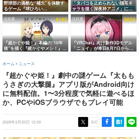
野球部の過酷な“補欠”を体験す
「タバコを止められない猫耳キ
るゲーム『球ひろい
ャラを描く深夜枠アニメ」に視
インタビュー
Simulator』が「1件」のウィッ
聴者の一部から批判意見。違法
注目度
9185
注目度
8624
シュリストをもとにチェコ語に
薬物の使用と思しき描写も含め
連載・特集一覧
対応しSNSで話題に。『キング
て、BPOが議論を交わす
ダム・カム』開発元やチェコの
殿堂入り記事
プロ野球選手から称賛の声
SNS拡散数が数千以上！ ページビュー数万以上！ などな
『超かぐや姫！』本編の“10年
『VRChat』向け新作3Dモデル
ど。多くの人々に読まれた、電ファミ渾身の“殿堂入り”記
後”を描く『超かぐやメシ！』
「ニュイ」が本日8月7日から
事をまとめました。
Web連載決定。新たなWebマン
BOOTHにて発売。瞳に光る星
ガレーベル「ビビビコミック」
や感情豊かな表情が、小悪魔か
ゲームの企画書
ホーム
ニュース
にて特別話が掲載スタート、あ
わいい
名作ゲームクリエイターの方々に製作時のエピソードをお
聞きし、ヒットする企画（ゲーム）とは何か？を探ってい
のお話には…まだ続きがある！
『超かぐや姫！』劇中の謎ゲーム『太もも
きます。
うさぎの大撃腿』アプリ版がAndroid向け
赫本
この物語を解いてはいけない。『赫本』は、〈試験問題〉
に無料配信。1〜3分程度で気軽に遊べるほ
の形をした短編ホラー小説集です。
か、PCやiOSブラウザでもプレイ可能
新世代に訊く
これからのデジタルゲーム市場を担う若きクリエイター達
の姿を追い、彼らのルーツと情熱を探っていきます。
2026年3月20日 12:00
反応
ゲーム世代の作家たち
ゲームに多大な影響を受けた作家さんに取材し、ゲームが