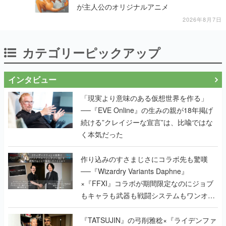
が主人公のオリジナルアニメ
2026年8月7日
カテゴリーピックアップ
インタビュー
「現実より意味のある仮想世界を作る」
──『EVE Online』の生みの親が18年掲げ
続ける”クレイジーな宣言”は、比喩ではな
く本気だった
作り込みのすさまじさにコラボ先も驚嘆
──『Wizardry Variants Daphne』
×『FFXI』コラボが期間限定なのにジョブ
もキャラも武器も戦闘システムもワンオフ
で作り込まれた理由を両ディレクターに聞
く
『TATSUJIN』の弓削雅稔×『ライデンファ