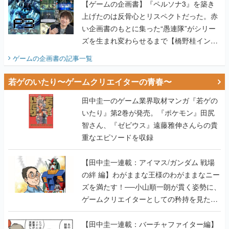
【ゲームの企画書】『ペルソナ3』を築き
上げたのは反骨心とリスペクトだった。赤
い企画書のもとに集った“愚連隊”がシリー
ズを生まれ変わらせるまで【橋野桂インタ
ビュー】
ゲームの企画書
の記事一覧
若ゲのいたり〜ゲームクリエイターの青春〜
田中圭一のゲーム業界取材マンガ『若ゲの
いたり』第2巻が発売。『ポケモン』田尻
智さん、『ゼビウス』遠藤雅伸さんらの貴
重なエピソードを収録
【田中圭一連載：アイマス/ガンダム 戦場
の絆 編】わがままな王様のわがままなニー
ズを満たす！──小山順一朗が貫く姿勢に、
ゲームクリエイターとしての矜持を見た
【若ゲのいたり最終回】
【田中圭一連載：バーチャファイター編】