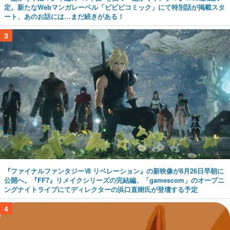
定。新たなWebマンガレーベル「ビビビコミック」にて特別話が掲載スタ
ート、あのお話には…まだ続きがある！
3
『ファイナルファンタジーⅦ リベレーション』の新映像が8月26日早朝に
公開へ。『FF7』リメイクシリーズの完結編、「gamescom」のオープニ
ングナイトライブにてディレクターの浜口直樹氏が登壇する予定
4