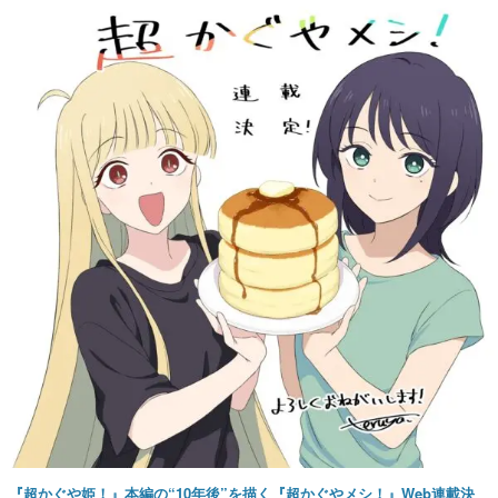
『超かぐや姫！』本編の“10年後”を描く『超かぐやメシ！』Web連載決