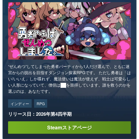
“ぜんめつ”してしまった勇者パーティから1人だけ選んで、ともに迷
宮からの脱出を目指すダンジョン探索RPGです。 ただし勇者は「は
い/いいえ」しか喋れず、魔法使いは魔法が使えず、戦士は可愛らし
い人形になっていて、僧侶は██を崇拝しています。誰を救うのかを
選ぶのは、あなたです。
インディー
RPG
リリース日：2026年第4四半期
Steamストアページ