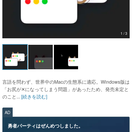
マンガ
女性向け
アプリレビュー
1 / 3
その他
電ファミニコゲーマーとは？
運営：株式会社マレ
言語を問わず、世界中のMacの生態系に適応。Windows版は
「お尻が✕になってしまう問題」があったため、発売未定と
のこと...
[続きを読む]
AD
勇者パーティはぜんめつしました。