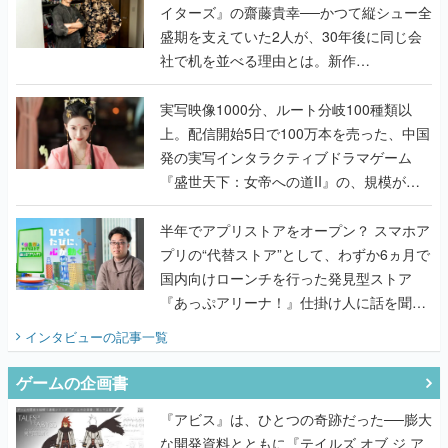
イターズ』の齋藤貴幸──かつて縦シュー全
盛期を支えていた2人が、30年後に同じ会
社で机を並べる理由とは。新作
『TATSUJIN EXTREME』で初タッグを組
んだレジェンド2人に訊く開発秘話
実写映像1000分、ルート分岐100種類以
上。配信開始5日で100万本を売った、中国
発の実写インタラクティブドラマゲーム
『盛世天下：女帝への道II』の、規模が違
うこだわりをプロデューサーに聞いた
半年でアプリストアをオープン？ スマホア
プリの“代替ストア”として、わずか6ヵ月で
国内向けローンチを行った発見型ストア
『あっぷアリーナ！』仕掛け人に話を聞い
てみた
インタビュー
の記事一覧
ゲームの企画書
『アビス』は、ひとつの奇跡だった──膨大
な開発資料とともに『テイルズ オブ ジ ア