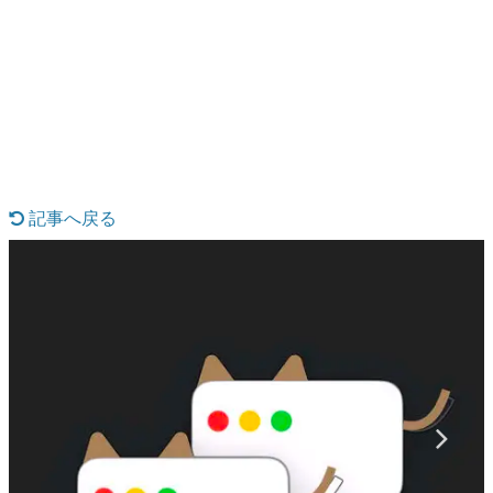
日本のコンテンツ産業やカルチャーに与えた影響を探る企
画です。
日本モバイルゲーム産業史
日本のモバイルゲーム史における主要なトピック・タイト
ルを網羅するほか、開発者へのインタビューや識者による
解説を掲載。約20年の歴史が一望できる決定版！
若ゲのいたり〜ゲームクリエイターの青春〜
『うつヌケ』『ペンと箸』等で知られるマンガ家・田中圭
一先生によるゲーム業界レポートマンガです。
記事へ戻る
なんでゲームは面白い？
ゲーム開発者・hamatsu氏がゲームの魅力を画面や操作の
具体的な形から解き明かしていく、硬派で骨太な評論連載
です。
ゲームが変えた日本語
「経験値」「裏技」「ラスボス」… ゲームにまつわる言葉
の起源や用法の変遷を、コンピューター文化史研究家・タ
イニーP氏が徹底調査。
カテゴリ
特集記事