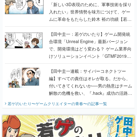
「新しい3D表現のために、軍事技術を採り
入れたい」世界情勢を味方につけて、ゲー
ムに革命をもたらした鈴木 裕の功績【若ゲ
のいたり】
【田中圭一：若ゲのいたり】ゲーム開発統
合環境「Unreal Engine」最新バージョン
で、開発環境はどう変わる？ ゲーム業界向
けソリューションイベント「GTMF2019」
に行って、より理解を深めよう【PR】
【田中圭一連載：サイバーコネクトツー
編】すべての責任はオレが取る。だから、
付いてきてくれないか──男の熱意はチーム
解散の危機を救い、『.hack』成功の活路を
開く。業界の快男児・松山 洋に流れる血は
若ゲのいたり〜ゲームクリエイターの青春〜
の記事一覧
『少年ジャンプ』色だった【若ゲのいた
り】