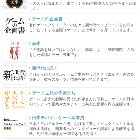
くの人々に読まれた、電ファミ渾身の“殿堂入り”記事をまとめま
した。
ゲームの企画書
名作ゲームクリエイターの方々に製作時のエピソードをお聞き
し、ヒットする企画（ゲーム）とは何か？を探っていきます。
赫本
この物語を解いてはいけない。『赫本』は、〈試験問題〉の形
をした短編ホラー小説集です。
新世代に訊く
これからのデジタルゲーム市場を担う若きクリエイター達の姿
を追い、彼らのルーツと情熱を探っていきます。
ゲーム世代の作家たち
ゲームに多大な影響を受けた作家さんに取材し、ゲームが日本
のコンテンツ産業やカルチャーに与えた影響を探る企画です。
日本モバイルゲーム産業史
日本のモバイルゲーム史における主要なトピック・タイトルを
網羅するほか、開発者へのインタビューや識者による解説を掲
載。約20年の歴史が一望できる決定版！