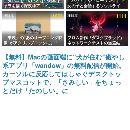
「タバコを止められない猫耳キ
「パリィ」や「ローリング」で
ャラを描く深夜枠アニメ」に視
女の子と会話するソウルライク
インタビュー
聴者の一部から批判意見。違法
恋愛ゲーム『小早川さんはソウ
注目度
1683
注目度
1111
薬物の使用と思しき描写も含め
ルライク』無料公開。返事に失
連載・特集一覧
て、BPOが議論を交わす
敗すると「YOU DIED」
殿堂入り記事
「東映」の“あのオープニング映
フロム新作『ダスクブラッド』
SNS拡散数が数千以上！ ページビュー数万以上！ などな
ど。多くの人々に読まれた、電ファミ渾身の“殿堂入り”記
像”がアクリルブロックに。「東
ネットワークテストの当選結果
事をまとめました。
映ヒストリカル グッズコレクシ
が8月7日22時に発表。応募サイ
ョン」が8月下旬より発売
トのマイページから確認可能、
【無料】Macの画面端に“犬が住む”癒やし
ゲームの企画書
テスト実施は8月21日～24日
名作ゲームクリエイターの方々に製作時のエピソードをお
系アプリ「wandow」の無料配信が開始。
聞きし、ヒットする企画（ゲーム）とは何か？を探ってい
きます。
カーソルに反応してはしゃぐデスクトッ
赫本
プマスコットで、「さみしい」をちょっ
この物語を解いてはいけない。『赫本』は、〈試験問題〉
とだけ「たのしい」に
の形をした短編ホラー小説集です。
新世代に訊く
これからのデジタルゲーム市場を担う若きクリエイター達
の姿を追い、彼らのルーツと情熱を探っていきます。
ゲーム世代の作家たち
ゲームに多大な影響を受けた作家さんに取材し、ゲームが