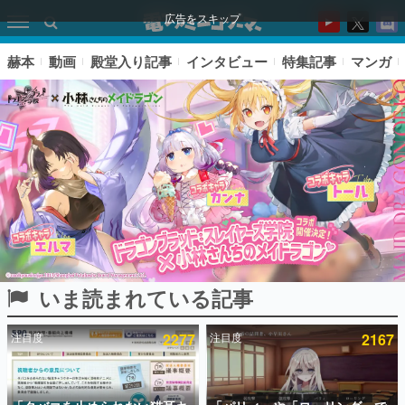
広告をスキップ
赫本
動画
殿堂入り記事
インタビュー
特集記事
マンガ
いま読まれている記事
ピックアップ
注目度
2277
注目度
2167
電ファミのいま読まれている記事ランキング
アプリセール情報