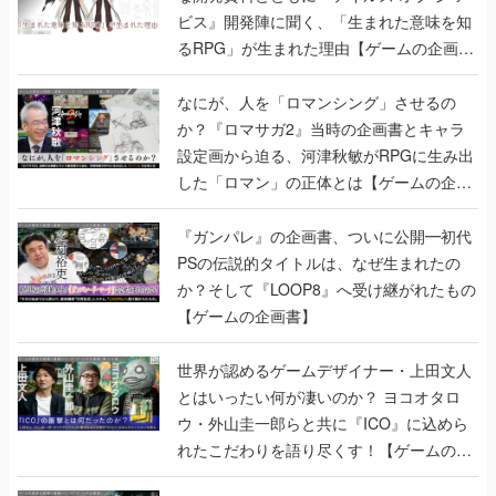
ビス』開発陣に聞く、「生まれた意味を知
るRPG」が生まれた理由【ゲームの企画
書】
なにが、人を「ロマンシング」させるの
か？『ロマサガ2』当時の企画書とキャラ
設定画から迫る、河津秋敏がRPGに生み出
した「ロマン」の正体とは【ゲームの企画
書】
『ガンパレ』の企画書、ついに公開━初代
PSの伝説的タイトルは、なぜ生まれたの
か？そして『LOOP8』へ受け継がれたもの
【ゲームの企画書】
世界が認めるゲームデザイナー・上田文人
とはいったい何が凄いのか？ ヨコオタロ
ウ・外山圭一郎らと共に『ICO』に込めら
れたこだわりを語り尽くす！【ゲームの企
画書】