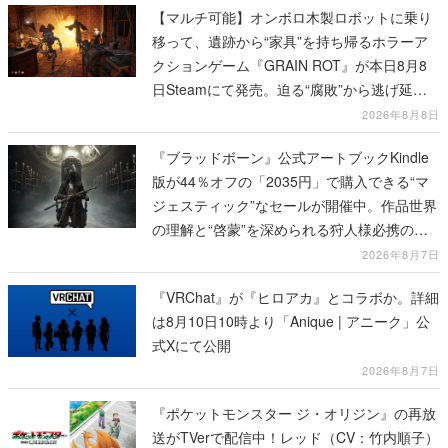
【マルチ可能】オンボロ木製ロボットに乗り
移って、遺跡から“家具”を持ち帰るホラーア
クションゲーム『GRAIN ROT』が本日8月8
日Steamにて発売。迫る“腐敗”から逃げ延
び、持ち帰った家具で基地を再建
2026年8月8日
『ブラッドボーン』公式アートブックKindle
版が44％オフの「2035円」で購入できる“マ
ジェスティック”なセールが開催中。作品世界
の理解と“啓蒙”を深められる狩人様必携の一
冊
2026年8月7日
『VRChat』が『ヒロアカ』とコラボか。詳細
は8月10日10時より「Anique | アニーク」公
式Xにて公開
2026年8月7日
『ポケットモンスター ジ・オリジン』の再放
送がTVerで配信中！レッド（CV：竹内順子）