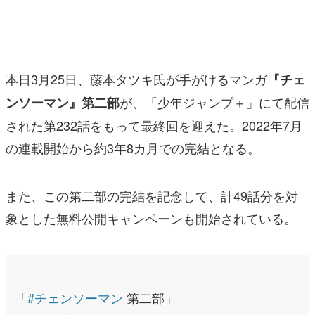
マンガ
女性向け
本日3月25日、藤本タツキ氏が手がけるマンガ
『チェ
アプリレビュー
が、「少年ジャンプ＋」にて配信
ンソーマン』第二部
その他
された第232話をもって最終回を迎えた。2022年7月
電ファミニコゲーマーとは？
の連載開始から約3年8カ月での完結となる。
運営：株式会社マレ
また、この第二部の完結を記念して、計49話分を対
象とした無料公開キャンペーンも開始されている。
「
#チェンソーマン
第二部」