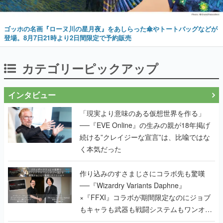
ゴッホの名画『ローヌ川の星月夜』をあしらった傘やトートバッグなどが
登場。8月7日21時より2日間限定で予約販売
カテゴリーピックアップ
インタビュー
「現実より意味のある仮想世界を作る」
──『EVE Online』の生みの親が18年掲げ
続ける”クレイジーな宣言”は、比喩ではな
く本気だった
作り込みのすさまじさにコラボ先も驚嘆
──『Wizardry Variants Daphne』
×『FFXI』コラボが期間限定なのにジョブ
もキャラも武器も戦闘システムもワンオフ
で作り込まれた理由を両ディレクターに聞