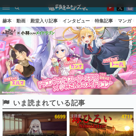
広告をスキップ
赫本
動画
殿堂入り記事
インタビュー
特集記事
マンガ
いま読まれている記事
ピックアップ
注目度
6699
注目度
4719
電ファミのいま読まれている記事ランキング
アプリセール情報