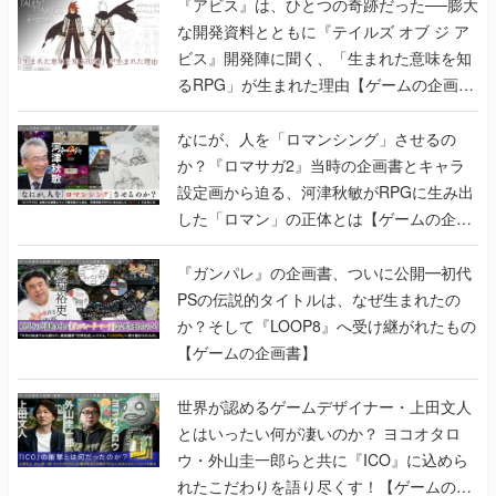
『アビス』は、ひとつの奇跡だった──膨大
な開発資料とともに『テイルズ オブ ジ ア
ビス』開発陣に聞く、「生まれた意味を知
るRPG」が生まれた理由【ゲームの企画
書】
なにが、人を「ロマンシング」させるの
か？『ロマサガ2』当時の企画書とキャラ
設定画から迫る、河津秋敏がRPGに生み出
した「ロマン」の正体とは【ゲームの企画
書】
『ガンパレ』の企画書、ついに公開━初代
PSの伝説的タイトルは、なぜ生まれたの
か？そして『LOOP8』へ受け継がれたもの
【ゲームの企画書】
世界が認めるゲームデザイナー・上田文人
とはいったい何が凄いのか？ ヨコオタロ
ウ・外山圭一郎らと共に『ICO』に込めら
れたこだわりを語り尽くす！【ゲームの企