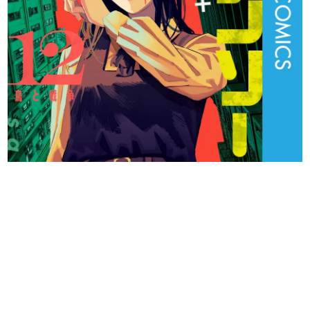
日本のコンテンツ産業やカルチャーに与えた影響を探る企
画です。
日本モバイルゲーム産業史
日本のモバイルゲーム史における主要なトピック・タイト
ルを網羅するほか、開発者へのインタビューや識者による
解説を掲載。約20年の歴史が一望できる決定版！
若ゲのいたり〜ゲームクリエイターの青春〜
『うつヌケ』『ペンと箸』等で知られるマンガ家・田中圭
一先生によるゲーム業界レポートマンガです。
なんでゲームは面白い？
ゲーム開発者・hamatsu氏がゲームの魅力を画面や操作の
具体的な形から解き明かしていく、硬派で骨太な評論連載
です。
ゲームが変えた日本語
「経験値」「裏技」「ラスボス」… ゲームにまつわる言葉
の起源や用法の変遷を、コンピューター文化史研究家・タ
イニーP氏が徹底調査。
カテゴリ
特集記事