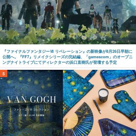
『ファイナルファンタジーⅦ リベレーション』の新映像が8月26日早朝に
公開へ。『FF7』リメイクシリーズの完結編、「gamescom」のオープニ
ングナイトライブにてディレクターの浜口直樹氏が登壇する予定
5