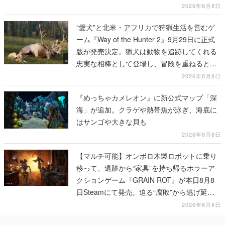
2026年8月8日
“愛犬”と北米・アフリカで狩猟生活を営むゲ
ーム『Way of the Hunter 2』9月29日に正式
版が発売決定。猟犬は動物を追跡してくれる
忠実な相棒として登場し、冒険を重ねると成
長する。記念撮影も可能
2026年8月8日
『めっちゃカメレオン』に新公式マップ「深
海」が追加。クラゲや熱帯魚が泳ぎ、海底に
はサンゴや大きな貝も
2026年8月8日
【マルチ可能】オンボロ木製ロボットに乗り
移って、遺跡から“家具”を持ち帰るホラーア
クションゲーム『GRAIN ROT』が本日8月8
日Steamにて発売。迫る“腐敗”から逃げ延
び、持ち帰った家具で基地を再建
2026年8月8日