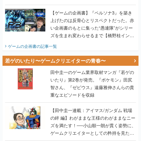
画書】
【ゲームの企画書】『ペルソナ3』を築き
上げたのは反骨心とリスペクトだった。赤
い企画書のもとに集った“愚連隊”がシリー
ズを生まれ変わらせるまで【橋野桂インタ
ビュー】
ゲームの企画書
の記事一覧
若ゲのいたり〜ゲームクリエイターの青春〜
田中圭一のゲーム業界取材マンガ『若ゲの
いたり』第2巻が発売。『ポケモン』田尻
智さん、『ゼビウス』遠藤雅伸さんらの貴
重なエピソードを収録
【田中圭一連載：アイマス/ガンダム 戦場
の絆 編】わがままな王様のわがままなニー
ズを満たす！──小山順一朗が貫く姿勢に、
ゲームクリエイターとしての矜持を見た
【若ゲのいたり最終回】