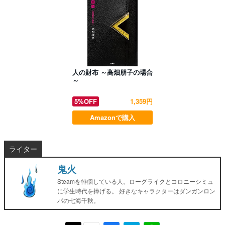
人の財布 ～高畑朋子の場合
～
5%OFF
1,359円
Amazonで購入
ライター
鬼火
Steamを徘徊している人。ローグライクとコロニーシミュ
に学生時代を捧げる。 好きなキャラクターはダンガンロン
パの七海千秋。