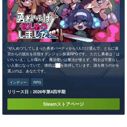
“ぜんめつ”してしまった勇者パーティから1人だけ選んで、ともに迷
宮からの脱出を目指すダンジョン探索RPGです。 ただし勇者は「は
い/いいえ」しか喋れず、魔法使いは魔法が使えず、戦士は可愛らし
い人形になっていて、僧侶は██を崇拝しています。誰を救うのかを
選ぶのは、あなたです。
インディー
RPG
リリース日：2026年第4四半期
Steamストアページ