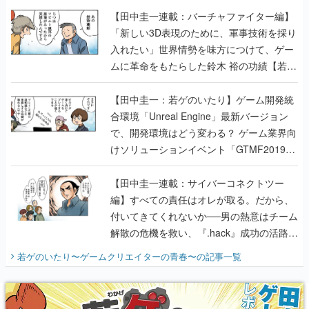
【田中圭一連載：バーチャファイター編】
「新しい3D表現のために、軍事技術を採り
入れたい」世界情勢を味方につけて、ゲー
ムに革命をもたらした鈴木 裕の功績【若ゲ
のいたり】
【田中圭一：若ゲのいたり】ゲーム開発統
合環境「Unreal Engine」最新バージョン
で、開発環境はどう変わる？ ゲーム業界向
けソリューションイベント「GTMF2019」
に行って、より理解を深めよう【PR】
【田中圭一連載：サイバーコネクトツー
編】すべての責任はオレが取る。だから、
付いてきてくれないか──男の熱意はチーム
解散の危機を救い、『.hack』成功の活路を
開く。業界の快男児・松山 洋に流れる血は
若ゲのいたり〜ゲームクリエイターの青春〜
の記事一覧
『少年ジャンプ』色だった【若ゲのいた
り】