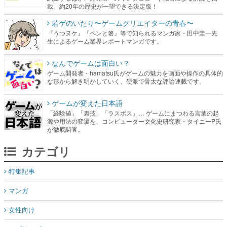
載。約20年の歴史が一望できる決定版！
若ゲのいたり〜ゲームクリエイターの青春〜
『うつヌケ』『ペンと箸』等で知られるマンガ家・田中圭一先
生によるゲーム業界レポートマンガです。
なんでゲームは面白い？
ゲーム開発者・hamatsu氏がゲームの魅力を画面や操作の具体的
な形から解き明かしていく、硬派で骨太な評論連載です。
ゲームが変えた日本語
「経験値」「裏技」「ラスボス」… ゲームにまつわる言葉の起
源や用法の変遷を、コンピューター文化史研究家・タイニーP氏
が徹底調査。
カテゴリ
特集記事
マンガ
女性向け