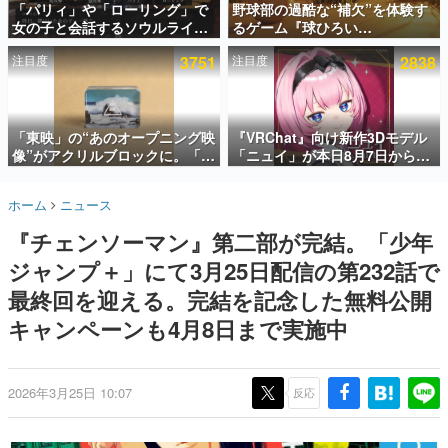
「パリィ」や「ローリング」で
野球部の過酷な“補欠”を体験す
女の子と会話するソウルライク
るゲーム『球ひろい
インタビュー
恋愛ゲーム『小早川さんはソウ
Simulator』が「1件」のウィッ
注目度
3751
注目度
2838
ルライク』無料公開。返事に失
シュリストをもとにチェコ語に
連載・特集一覧
敗すると「YOU DIED」
対応しSNSで話題に。『キング
ダム・カム』開発元やチェコの
殿堂入り記事
プロ野球選手から称賛の声
SNS拡散数が数千以上！ ページビュー数万以上！ などな
「東映」の“あのオープニング映
『VRChat』向け新作3Dモデル
ど。多くの人々に読まれた、電ファミ渾身の“殿堂入り”記
像”がアクリルブロックに。「東
「ニュイ」が本日8月7日から
事をまとめました。
映ヒストリカル グッズコレクシ
BOOTHにて発売。瞳に光る星
ョン」が8月下旬より発売
や感情豊かな表情が、小悪魔か
ゲームの企画書
ホーム
ニュース
わいい
名作ゲームクリエイターの方々に製作時のエピソードをお
聞きし、ヒットする企画（ゲーム）とは何か？を探ってい
『チェンソーマン』第二部が完結。「少年
きます。
ジャンプ＋」にて3月25日配信の第232話で
赫本
この物語を解いてはいけない。『赫本』は、〈試験問題〉
最終回を迎える。完結を記念した無料公開
の形をした短編ホラー小説集です。
キャンペーンも4月8日まで実施中
新世代に訊く
これからのデジタルゲーム市場を担う若きクリエイター達
の姿を追い、彼らのルーツと情熱を探っていきます。
2026年3月25日 10:07
反応
ゲーム世代の作家たち
ゲームに多大な影響を受けた作家さんに取材し、ゲームが