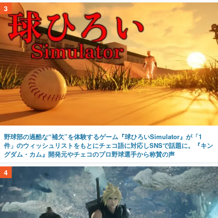
3
野球部の過酷な“補欠”を体験するゲーム『球ひろいSimulator』が「1
件」のウィッシュリストをもとにチェコ語に対応しSNSで話題に。『キン
グダム・カム』開発元やチェコのプロ野球選手から称賛の声
4