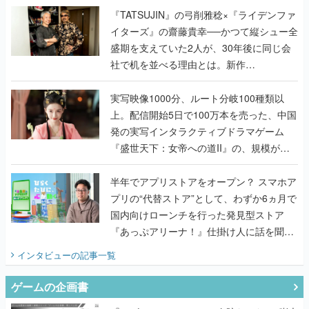
く
『TATSUJIN』の弓削雅稔×『ライデンファ
イターズ』の齋藤貴幸──かつて縦シュー全
盛期を支えていた2人が、30年後に同じ会
社で机を並べる理由とは。新作
『TATSUJIN EXTREME』で初タッグを組
んだレジェンド2人に訊く開発秘話
実写映像1000分、ルート分岐100種類以
上。配信開始5日で100万本を売った、中国
発の実写インタラクティブドラマゲーム
『盛世天下：女帝への道II』の、規模が違
うこだわりをプロデューサーに聞いた
半年でアプリストアをオープン？ スマホア
プリの“代替ストア”として、わずか6ヵ月で
国内向けローンチを行った発見型ストア
『あっぷアリーナ！』仕掛け人に話を聞い
てみた
インタビュー
の記事一覧
ゲームの企画書