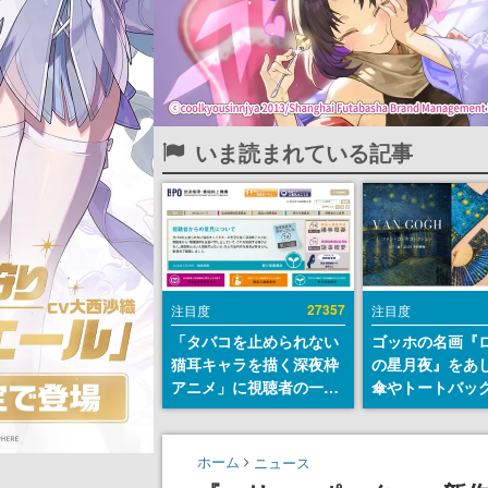
いま読まれている記事
27357
注目度
注目度
「タバコを止められない
ゴッホの名画『
猫耳キャラを描く深夜枠
の星月夜』をあ
アニメ」に視聴者の一部
傘やトートバッ
から批判意見。違法薬物
登場。8月7日21
の使用と思しき描写も含
日間限定で予約
めて、BPOが議論を交わ
ホーム
ニュース
す