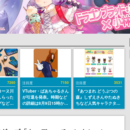
7260
7150
3531
注目度
注目度
ローヌ川
VTuber・ばあちゃるさん
『あつまれ どうぶつの
しらった
が引退を発表。時期など
森』しずえさんやたぬき
グなどが
の詳細は8月9日15時から
ちなど人気キャラクター
時より2
の配信で説明
のフロッキードールが9
販売
月に発売開始。「とたけ
け」や「ちゃちゃまる」
も