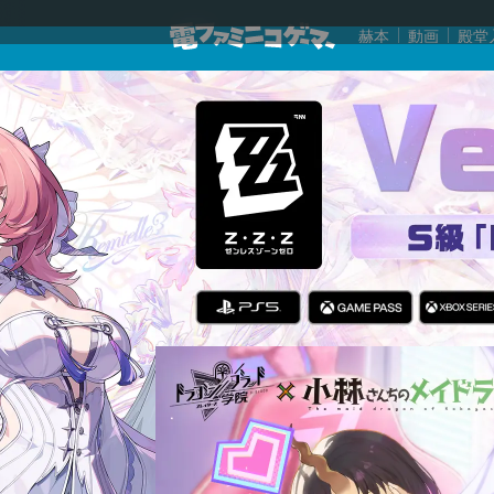
赫本
動画
殿堂