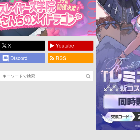
X
Youtube
Discord
RSS