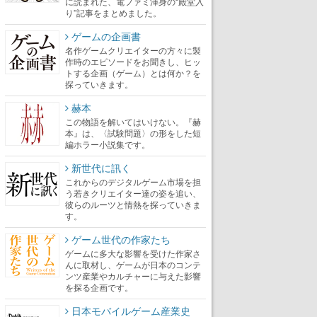
に読まれた、電ファミ渾身の“殿堂入
り”記事をまとめました。
ゲームの企画書
名作ゲームクリエイターの方々に製
作時のエピソードをお聞きし、ヒッ
トする企画（ゲーム）とは何か？を
探っていきます。
赫本
この物語を解いてはいけない。『赫
本』は、〈試験問題〉の形をした短
編ホラー小説集です。
新世代に訊く
これからのデジタルゲーム市場を担
う若きクリエイター達の姿を追い、
彼らのルーツと情熱を探っていきま
す。
ゲーム世代の作家たち
ゲームに多大な影響を受けた作家さ
んに取材し、ゲームが日本のコンテ
ンツ産業やカルチャーに与えた影響
を探る企画です。
日本モバイルゲーム産業史