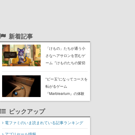
新着記事
「けもの」たちが通う小
さなヘアサロンを営むゲ
ーム『けものたちの髪切
り屋』体験版が配信開
始。悩みを持ったお客様
“ビー玉”になってコースを
と会話を交わし“本当に望
転がるゲーム
んでる髪型”を見つけ出す
『Marblearium』の体験
版がSteamで本日8月7日
より配信。Lo-Fiビートに
ピックアップ
乗って奇妙な空間を探検
電ファミのいま読まれている記事ランキング
アプリセール情報