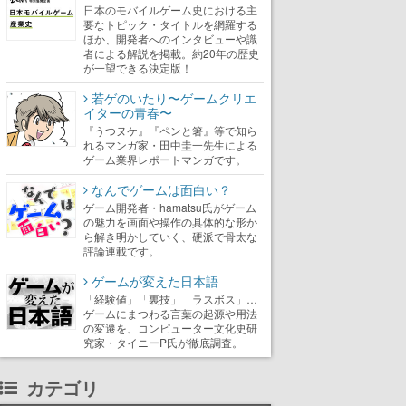
日本のモバイルゲーム史における主
要なトピック・タイトルを網羅する
ほか、開発者へのインタビューや識
者による解説を掲載。約20年の歴史
が一望できる決定版！
若ゲのいたり〜ゲームクリエ
イターの青春〜
『うつヌケ』『ペンと箸』等で知ら
れるマンガ家・田中圭一先生による
ゲーム業界レポートマンガです。
なんでゲームは面白い？
ゲーム開発者・hamatsu氏がゲーム
の魅力を画面や操作の具体的な形か
ら解き明かしていく、硬派で骨太な
評論連載です。
ゲームが変えた日本語
「経験値」「裏技」「ラスボス」…
ゲームにまつわる言葉の起源や用法
の変遷を、コンピューター文化史研
究家・タイニーP氏が徹底調査。
カテゴリ