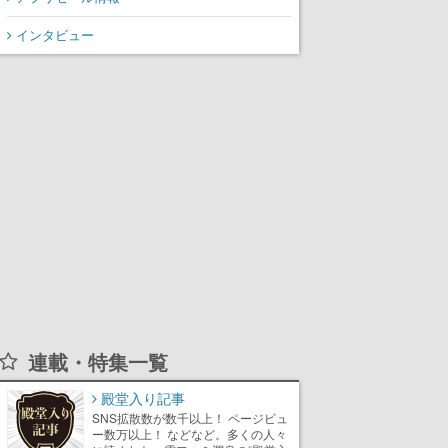
インタビュー
連載・特集一覧
殿堂入り記事
SNS拡散数が数千以上！ ページビュ
ー数万以上！ などなど。多くの人々