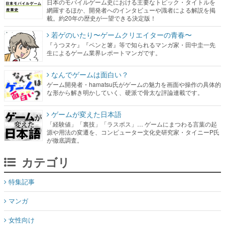
日本のモバイルゲーム史における主要なトピック・タイトルを
網羅するほか、開発者へのインタビューや識者による解説を掲
載。約20年の歴史が一望できる決定版！
若ゲのいたり〜ゲームクリエイターの青春〜
『うつヌケ』『ペンと箸』等で知られるマンガ家・田中圭一先
生によるゲーム業界レポートマンガです。
なんでゲームは面白い？
ゲーム開発者・hamatsu氏がゲームの魅力を画面や操作の具体的
な形から解き明かしていく、硬派で骨太な評論連載です。
ゲームが変えた日本語
「経験値」「裏技」「ラスボス」… ゲームにまつわる言葉の起
源や用法の変遷を、コンピューター文化史研究家・タイニーP氏
が徹底調査。
カテゴリ
特集記事
マンガ
女性向け