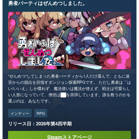
勇者パーティはぜんめつしました。
“ぜんめつ”してしまった勇者パーティから1人だけ選んで、ともに迷
宮からの脱出を目指すダンジョン探索RPGです。 ただし勇者は「は
い/いいえ」しか喋れず、魔法使いは魔法が使えず、戦士は可愛らし
い人形になっていて、僧侶は██を崇拝しています。誰を救うのかを
選ぶのは、あなたです。
インディー
RPG
リリース日：2026年第4四半期
Steamストアページ