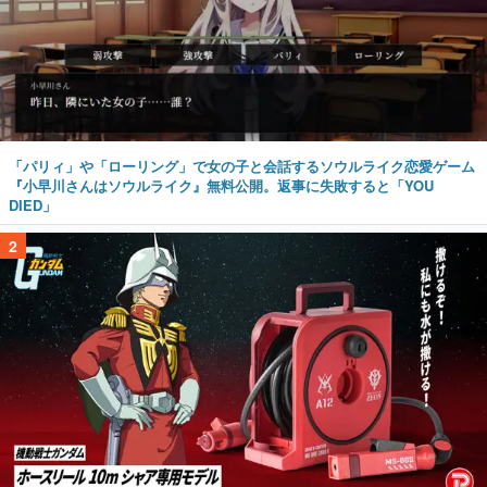
「パリィ」や「ローリング」で女の子と会話するソウルライク恋愛ゲーム
『小早川さんはソウルライク』無料公開。返事に失敗すると「YOU
DIED」
2