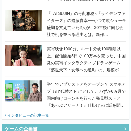
で作り込まれた理由を両ディレクターに聞
く
『TATSUJIN』の弓削雅稔×『ライデンファ
イターズ』の齋藤貴幸──かつて縦シュー全
盛期を支えていた2人が、30年後に同じ会
社で机を並べる理由とは。新作
『TATSUJIN EXTREME』で初タッグを組
んだレジェンド2人に訊く開発秘話
実写映像1000分、ルート分岐100種類以
上。配信開始5日で100万本を売った、中国
発の実写インタラクティブドラマゲーム
『盛世天下：女帝への道II』の、規模が違
うこだわりをプロデューサーに聞いた
半年でアプリストアをオープン？ スマホア
プリの“代替ストア”として、わずか6ヵ月で
国内向けローンチを行った発見型ストア
『あっぷアリーナ！』仕掛け人に話を聞い
てみた
インタビュー
の記事一覧
ゲームの企画書