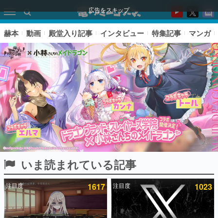
広告をスキップ
赫本
動画
殿堂入り記事
インタビュー
特集記事
マンガ
いま読まれている記事
ピックアップ
注目度
1617
注目度
1023
電ファミのいま読まれている記事ランキング
アプリセール情報