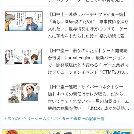
【若ゲのいたり最終回】
【田中圭一連載：バーチャファイター編】
「新しい3D表現のために、軍事技術を採り
入れたい」世界情勢を味方につけて、ゲー
ムに革命をもたらした鈴木 裕の功績【若ゲ
のいたり】
【田中圭一：若ゲのいたり】ゲーム開発統
合環境「Unreal Engine」最新バージョン
で、開発環境はどう変わる？ ゲーム業界向
けソリューションイベント「GTMF2019」
に行って、より理解を深めよう【PR】
【田中圭一連載：サイバーコネクトツー
編】すべての責任はオレが取る。だから、
付いてきてくれないか──男の熱意はチーム
解散の危機を救い、『.hack』成功の活路を
開く。業界の快男児・松山 洋に流れる血は
若ゲのいたり〜ゲームクリエイターの青春〜
の記事一覧
『少年ジャンプ』色だった【若ゲのいた
り】