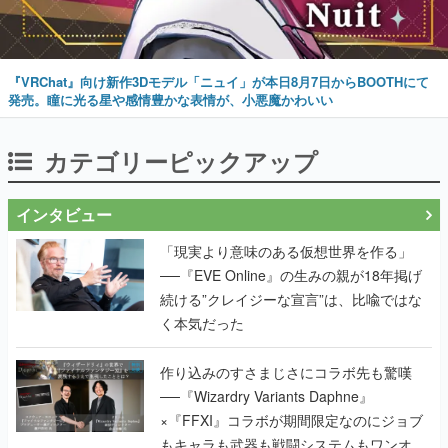
『VRChat』向け新作3Dモデル「ニュイ」が本日8月7日からBOOTHにて
発売。瞳に光る星や感情豊かな表情が、小悪魔かわいい
カテゴリーピックアップ
インタビュー
「現実より意味のある仮想世界を作る」
──『EVE Online』の生みの親が18年掲げ
続ける”クレイジーな宣言”は、比喩ではな
く本気だった
作り込みのすさまじさにコラボ先も驚嘆
──『Wizardry Variants Daphne』
×『FFXI』コラボが期間限定なのにジョブ
もキャラも武器も戦闘システムもワンオフ