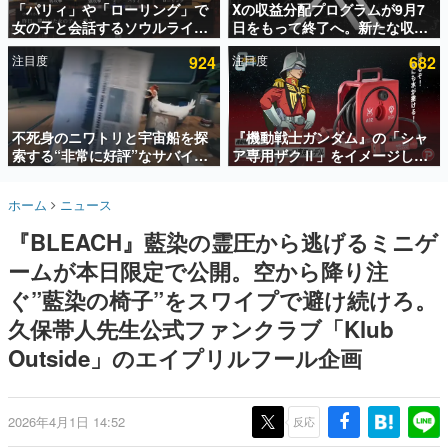
「パリィ」や「ローリング」で
Xの収益分配プログラムが9月7
女の子と会話するソウルライク
日をもって終了へ。新たな収益
インタビュー
恋愛ゲーム『小早川さんはソウ
化制度「Original Content
注目度
924
注目度
682
ルライク』無料公開。返事に失
Rewards Program」を発表
連載・特集一覧
敗すると「YOU DIED」
殿堂入り記事
SNS拡散数が数千以上！ ページビュー数万以上！ などな
不死身のニワトリと宇宙船を探
『機動戦士ガンダム』の「シャ
ど。多くの人々に読まれた、電ファミ渾身の“殿堂入り”記
索する“非常に好評”なサバイバ
ア専用ザクⅡ」をイメージした
事をまとめました。
ルゲーム『Breathedge』が無
散水ホースリールが予約開始。
料で配布中。入手できる期間は8
本体にはシャアのパーソナルマ
ゲームの企画書
ホーム
ニュース
月10日まで
ークやジオン公国軍のエンブレ
名作ゲームクリエイターの方々に製作時のエピソードをお
聞きし、ヒットする企画（ゲーム）とは何か？を探ってい
ム、型式番号などを配置
『BLEACH』藍染の霊圧から逃げるミニゲ
きます。
ームが本日限定で公開。空から降り注
赫本
この物語を解いてはいけない。『赫本』は、〈試験問題〉
ぐ”藍染の椅子”をスワイプで避け続けろ。
の形をした短編ホラー小説集です。
久保帯人先生公式ファンクラブ「Klub
Outside」のエイプリルフール企画
新世代に訊く
これからのデジタルゲーム市場を担う若きクリエイター達
の姿を追い、彼らのルーツと情熱を探っていきます。
2026年4月1日 14:52
反応
ゲーム世代の作家たち
ゲームに多大な影響を受けた作家さんに取材し、ゲームが