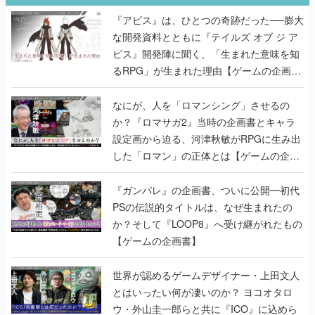
『アビス』は、ひとつの奇跡だった──膨大
な開発資料とともに『テイルズ オブ ジ ア
ビス』開発陣に聞く、「生まれた意味を知
るRPG」が生まれた理由【ゲームの企画
書】
なにが、人を「ロマンシング」させるの
か？『ロマサガ2』当時の企画書とキャラ
設定画から迫る、河津秋敏がRPGに生み出
した「ロマン」の正体とは【ゲームの企画
書】
『ガンパレ』の企画書、ついに公開━初代
PSの伝説的タイトルは、なぜ生まれたの
か？そして『LOOP8』へ受け継がれたもの
【ゲームの企画書】
世界が認めるゲームデザイナー・上田文人
とはいったい何が凄いのか？ ヨコオタロ
ウ・外山圭一郎らと共に『ICO』に込めら