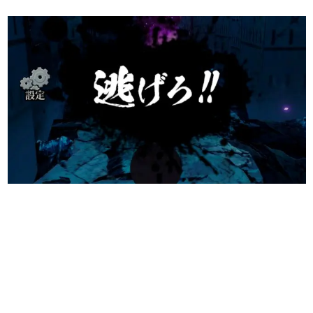
日本のコンテンツ産業やカルチャーに与えた影響を探る企
画です。
日本モバイルゲーム産業史
日本のモバイルゲーム史における主要なトピック・タイト
ルを網羅するほか、開発者へのインタビューや識者による
解説を掲載。約20年の歴史が一望できる決定版！
若ゲのいたり〜ゲームクリエイターの青春〜
『うつヌケ』『ペンと箸』等で知られるマンガ家・田中圭
一先生によるゲーム業界レポートマンガです。
なんでゲームは面白い？
ゲーム開発者・hamatsu氏がゲームの魅力を画面や操作の
具体的な形から解き明かしていく、硬派で骨太な評論連載
です。
ゲームが変えた日本語
「経験値」「裏技」「ラスボス」… ゲームにまつわる言葉
の起源や用法の変遷を、コンピューター文化史研究家・タ
イニーP氏が徹底調査。
カテゴリ
特集記事