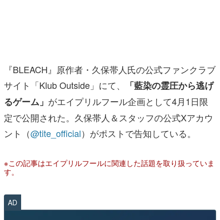
マンガ
女性向け
アプリレビュー
『BLEACH』原作者・久保帯人氏の公式ファンクラブ
その他
サイト「Klub Outside」にて、
「藍染の霊圧から逃げ
がエイプリルフール企画として4月1日限
るゲーム」
電ファミニコゲーマーとは？
定で公開された。久保帯人＆スタッフの公式Xアカウ
運営：株式会社マレ
ント（
@tite_official
）がポストで告知している。
※この記事はエイプリルフールに関連した話題を取り扱っていま
す。
AD