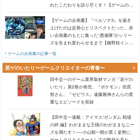
れたこだわりを語り尽くす！【ゲームの企
画書】
【ゲームの企画書】『ペルソナ3』を築き
上げたのは反骨心とリスペクトだった。赤
い企画書のもとに集った“愚連隊”がシリー
ズを生まれ変わらせるまで【橋野桂インタ
ビュー】
ゲームの企画書
の記事一覧
若ゲのいたり〜ゲームクリエイターの青春〜
田中圭一のゲーム業界取材マンガ『若ゲの
いたり』第2巻が発売。『ポケモン』田尻
智さん、『ゼビウス』遠藤雅伸さんらの貴
重なエピソードを収録
【田中圭一連載：アイマス/ガンダム 戦場
の絆 編】わがままな王様のわがままなニー
ズを満たす！──小山順一朗が貫く姿勢に、
ゲームクリエイターとしての矜持を見た