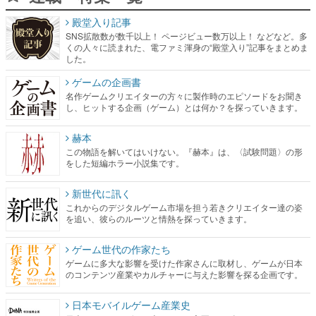
殿堂入り記事
SNS拡散数が数千以上！ ページビュー数万以上！ などなど。多
くの人々に読まれた、電ファミ渾身の“殿堂入り”記事をまとめま
した。
ゲームの企画書
名作ゲームクリエイターの方々に製作時のエピソードをお聞き
し、ヒットする企画（ゲーム）とは何か？を探っていきます。
赫本
この物語を解いてはいけない。『赫本』は、〈試験問題〉の形
をした短編ホラー小説集です。
新世代に訊く
これからのデジタルゲーム市場を担う若きクリエイター達の姿
を追い、彼らのルーツと情熱を探っていきます。
ゲーム世代の作家たち
ゲームに多大な影響を受けた作家さんに取材し、ゲームが日本
のコンテンツ産業やカルチャーに与えた影響を探る企画です。
日本モバイルゲーム産業史