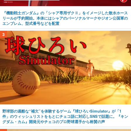
『機動戦士ガンダム』の「シャア専用ザクⅡ」をイメージした散水ホース
リールが予約開始。本体にはシャアのパーソナルマークやジオン公国軍の
エンブレム、型式番号などを配置
3
野球部の過酷な“補欠”を体験するゲーム『球ひろいSimulator』が「1
件」のウィッシュリストをもとにチェコ語に対応しSNSで話題に。『キン
グダム・カム』開発元やチェコのプロ野球選手から称賛の声