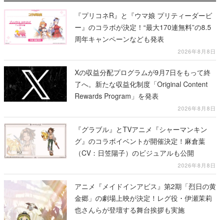
『プリコネR』と『ウマ娘 プリティーダービ
ー』のコラボが決定！“最大170連無料”の8.5
周年キャンペーンなども発表
2026年8月8日
Xの収益分配プログラムが9月7日をもって終
了へ。新たな収益化制度「Original Content
Rewards Program」を発表
2026年8月8日
『グラブル』とTVアニメ『シャーマンキン
グ』のコラボイベントが開催決定！麻倉葉
（CV：日笠陽子）のビジュアルも公開
2026年8月8日
アニメ『メイドインアビス』第2期「烈日の黄
金郷」の劇場上映が決定！レグ役・伊瀬茉莉
也さんらが登壇する舞台挨拶も実施