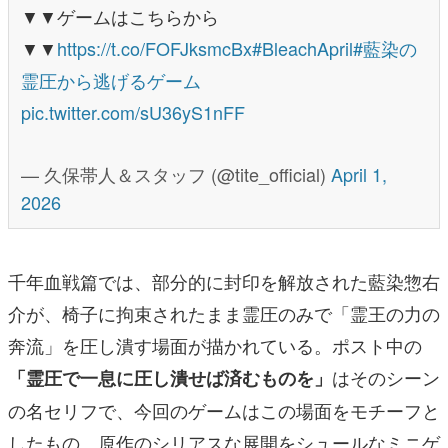
▼▼ゲームはこちらから
▼▼
https://t.co/FOFJksmcBx
#BleachApril
#藍染の
霊圧から逃げるゲーム
pic.twitter.com/sU36yS1nFF
— 久保帯人＆スタッフ (@tite_official)
April 1,
2026
千年血戦篇では、部分的に封印を解放された藍染惣右
介が、椅子に拘束されたまま霊圧のみで「霊王の力の
奔流」を圧し潰す場面が描かれている。ポスト中の
はそのシーン
「霊圧で一息に圧し潰せば済むものを」
の名セリフで、今回のゲームはこの場面をモチーフと
したもの。原作のシリアスな展開をシュールなミニゲ