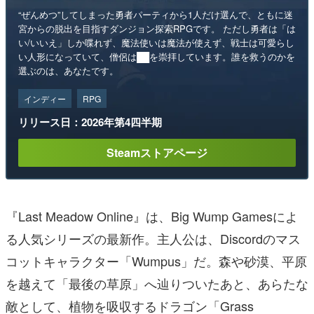
“ぜんめつ”してしまった勇者パーティから1人だけ選んで、ともに迷
宮からの脱出を目指すダンジョン探索RPGです。 ただし勇者は「は
い/いいえ」しか喋れず、魔法使いは魔法が使えず、戦士は可愛らし
い人形になっていて、僧侶は██を崇拝しています。誰を救うのかを
選ぶのは、あなたです。
インディー
RPG
リリース日：2026年第4四半期
Steamストアページ
『Last Meadow Online』は、Big Wump Gamesによ
る人気シリーズの最新作。主人公は、Discordのマス
コットキャラクター「Wumpus」だ。森や砂漠、平原
を越えて「最後の草原」へ辿りついたあと、あらたな
敵として、植物を吸収するドラゴン「Grass