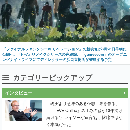
『ファイナルファンタジーⅦ リベレーション』の新映像が8月26日早朝に
公開へ。『FF7』リメイクシリーズの完結編、「gamescom」のオープニ
ングナイトライブにてディレクターの浜口直樹氏が登壇する予定
カテゴリーピックアップ
インタビュー
「現実より意味のある仮想世界を作る」
──『EVE Online』の生みの親が18年掲げ
続ける”クレイジーな宣言”は、比喩ではな
く本気だった