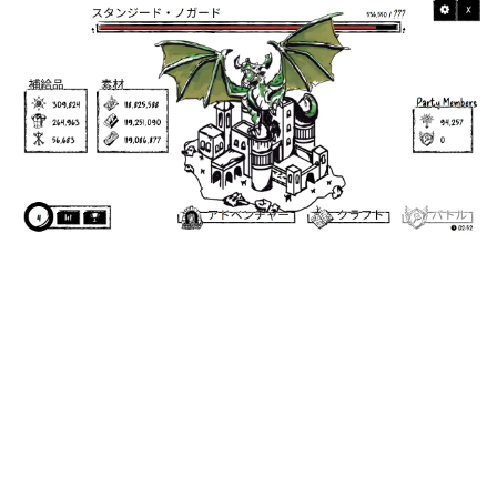
日本のコンテンツ産業やカルチャーに与えた影響を探る企
画です。
日本モバイルゲーム産業史
日本のモバイルゲーム史における主要なトピック・タイト
ルを網羅するほか、開発者へのインタビューや識者による
解説を掲載。約20年の歴史が一望できる決定版！
若ゲのいたり〜ゲームクリエイターの青春〜
『うつヌケ』『ペンと箸』等で知られるマンガ家・田中圭
一先生によるゲーム業界レポートマンガです。
なんでゲームは面白い？
ゲーム開発者・hamatsu氏がゲームの魅力を画面や操作の
具体的な形から解き明かしていく、硬派で骨太な評論連載
です。
ゲームが変えた日本語
「経験値」「裏技」「ラスボス」… ゲームにまつわる言葉
の起源や用法の変遷を、コンピューター文化史研究家・タ
イニーP氏が徹底調査。
カテゴリ
特集記事