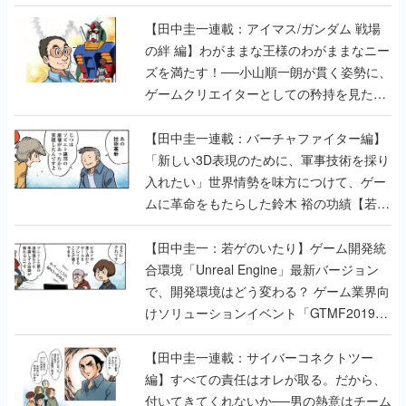
【田中圭一連載：アイマス/ガンダム 戦場
の絆 編】わがままな王様のわがままなニー
ズを満たす！──小山順一朗が貫く姿勢に、
ゲームクリエイターとしての矜持を見た
【若ゲのいたり最終回】
【田中圭一連載：バーチャファイター編】
「新しい3D表現のために、軍事技術を採り
入れたい」世界情勢を味方につけて、ゲー
ムに革命をもたらした鈴木 裕の功績【若ゲ
のいたり】
【田中圭一：若ゲのいたり】ゲーム開発統
合環境「Unreal Engine」最新バージョン
で、開発環境はどう変わる？ ゲーム業界向
けソリューションイベント「GTMF2019」
に行って、より理解を深めよう【PR】
【田中圭一連載：サイバーコネクトツー
編】すべての責任はオレが取る。だから、
付いてきてくれないか──男の熱意はチーム