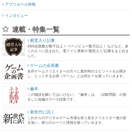
アプリセール情報
インタビュー
連載・特集一覧
殿堂入り記事
SNS拡散数が数千以上！ ページビュー数万以上！ などなど。多
くの人々に読まれた、電ファミ渾身の“殿堂入り”記事をまとめま
した。
ゲームの企画書
名作ゲームクリエイターの方々に製作時のエピソードをお聞き
し、ヒットする企画（ゲーム）とは何か？を探っていきます。
赫本
この物語を解いてはいけない。『赫本』は、〈試験問題〉の形
をした短編ホラー小説集です。
新世代に訊く
これからのデジタルゲーム市場を担う若きクリエイター達の姿
を追い、彼らのルーツと情熱を探っていきます。