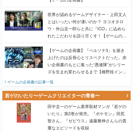
世界が認めるゲームデザイナー・上田文人
とはいったい何が凄いのか？ ヨコオタロ
ウ・外山圭一郎らと共に『ICO』に込めら
れたこだわりを語り尽くす！【ゲームの企
画書】
【ゲームの企画書】『ペルソナ3』を築き
上げたのは反骨心とリスペクトだった。赤
い企画書のもとに集った“愚連隊”がシリー
ズを生まれ変わらせるまで【橋野桂インタ
ビュー】
ゲームの企画書
の記事一覧
若ゲのいたり〜ゲームクリエイターの青春〜
田中圭一のゲーム業界取材マンガ『若ゲの
いたり』第2巻が発売。『ポケモン』田尻
智さん、『ゼビウス』遠藤雅伸さんらの貴
重なエピソードを収録