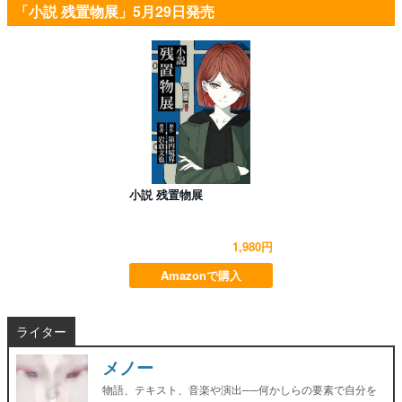
「小説 残置物展」5月29日発売
小説 残置物展
1,980円
Amazonで購入
ライター
メノー
物語、テキスト、音楽や演出──何かしらの要素で自分を