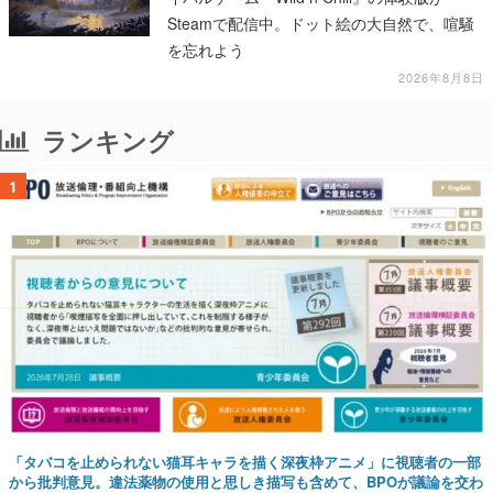
Steamで配信中。ドット絵の大自然で、喧騒
を忘れよう
2026年8月8日
ランキング
1
「タバコを止められない猫耳キャラを描く深夜枠アニメ」に視聴者の一部
から批判意見。違法薬物の使用と思しき描写も含めて、BPOが議論を交わ