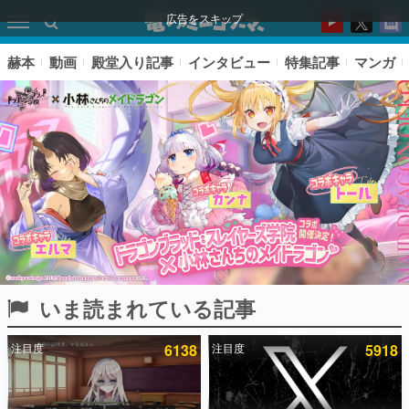
広告をスキップ
赫本
動画
殿堂入り記事
インタビュー
特集記事
マンガ
いま読まれている記事
ピックアップ
注目度
6138
注目度
5918
電ファミのいま読まれている記事ランキング
アプリセール情報