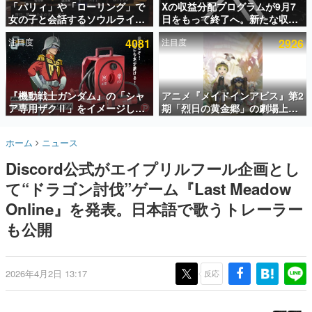
「パリィ」や「ローリング」で
Xの収益分配プログラムが9月7
女の子と会話するソウルライク
日をもって終了へ。新たな収益
インタビュー
恋愛ゲーム『小早川さんはソウ
化制度「Original Content
注目度
4081
注目度
2926
ルライク』無料公開。返事に失
Rewards Program」を発表
連載・特集一覧
敗すると「YOU DIED」
殿堂入り記事
SNS拡散数が数千以上！ ページビュー数万以上！ などな
『機動戦士ガンダム』の「シャ
アニメ『メイドインアビス』第2
ど。多くの人々に読まれた、電ファミ渾身の“殿堂入り”記
ア専用ザクⅡ」をイメージした
期「烈日の黄金郷」の劇場上映
事をまとめました。
散水ホースリールが予約開始。
が決定！レグ役・伊瀬茉莉也さ
本体にはシャアのパーソナルマ
んらが登壇する舞台挨拶も実施
ゲームの企画書
ホーム
ニュース
ークやジオン公国軍のエンブレ
名作ゲームクリエイターの方々に製作時のエピソードをお
聞きし、ヒットする企画（ゲーム）とは何か？を探ってい
ム、型式番号などを配置
Discord公式がエイプリルフール企画とし
きます。
て“ドラゴン討伐”ゲーム『Last Meadow
赫本
この物語を解いてはいけない。『赫本』は、〈試験問題〉
Online』を発表。日本語で歌うトレーラー
の形をした短編ホラー小説集です。
も公開
新世代に訊く
これからのデジタルゲーム市場を担う若きクリエイター達
の姿を追い、彼らのルーツと情熱を探っていきます。
2026年4月2日 13:17
反応
ゲーム世代の作家たち
ゲームに多大な影響を受けた作家さんに取材し、ゲームが