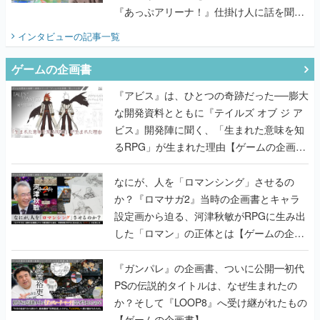
『あっぷアリーナ！』仕掛け人に話を聞い
てみた
インタビュー
の記事一覧
ゲームの企画書
『アビス』は、ひとつの奇跡だった──膨大
な開発資料とともに『テイルズ オブ ジ ア
ビス』開発陣に聞く、「生まれた意味を知
るRPG」が生まれた理由【ゲームの企画
書】
なにが、人を「ロマンシング」させるの
か？『ロマサガ2』当時の企画書とキャラ
設定画から迫る、河津秋敏がRPGに生み出
した「ロマン」の正体とは【ゲームの企画
書】
『ガンパレ』の企画書、ついに公開━初代
PSの伝説的タイトルは、なぜ生まれたの
か？そして『LOOP8』へ受け継がれたもの
【ゲームの企画書】