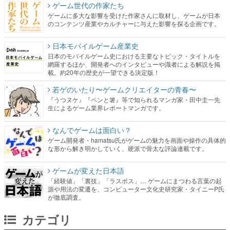
ゲーム世代の作家たち
ゲームに多大な影響を受けた作家さんに取材し、ゲームが日本
のコンテンツ産業やカルチャーに与えた影響を探る企画です。
日本モバイルゲーム産業史
日本のモバイルゲーム史における主要なトピック・タイトルを
網羅するほか、開発者へのインタビューや識者による解説を掲
載。約20年の歴史が一望できる決定版！
若ゲのいたり〜ゲームクリエイターの青春〜
『うつヌケ』『ペンと箸』等で知られるマンガ家・田中圭一先
生によるゲーム業界レポートマンガです。
なんでゲームは面白い？
ゲーム開発者・hamatsu氏がゲームの魅力を画面や操作の具体的
な形から解き明かしていく、硬派で骨太な評論連載です。
ゲームが変えた日本語
「経験値」「裏技」「ラスボス」… ゲームにまつわる言葉の起
源や用法の変遷を、コンピューター文化史研究家・タイニーP氏
が徹底調査。
カテゴリ