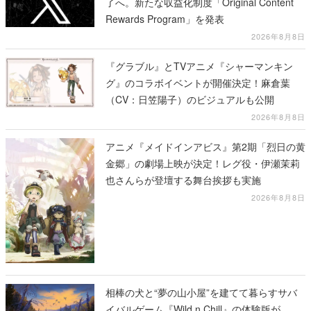
了へ。新たな収益化制度「Original Content
Rewards Program」を発表
2026年8月8日
『グラブル』とTVアニメ『シャーマンキン
グ』のコラボイベントが開催決定！麻倉葉
（CV：日笠陽子）のビジュアルも公開
2026年8月8日
アニメ『メイドインアビス』第2期「烈日の黄
金郷」の劇場上映が決定！レグ役・伊瀬茉莉
也さんらが登壇する舞台挨拶も実施
2026年8月8日
相棒の犬と“夢の山小屋”を建てて暮らすサバ
イバルゲーム『Wild n Chill』の体験版が