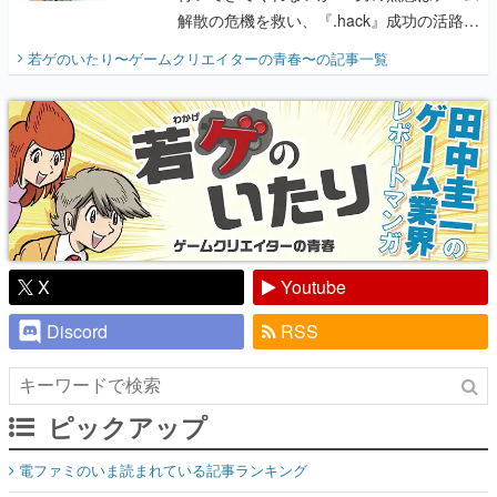
解散の危機を救い、『.hack』成功の活路を
開く。業界の快男児・松山 洋に流れる血は
若ゲのいたり〜ゲームクリエイターの青春〜
の記事一覧
『少年ジャンプ』色だった【若ゲのいた
り】
X
Youtube
Discord
RSS
ピックアップ
電ファミのいま読まれている記事ランキング