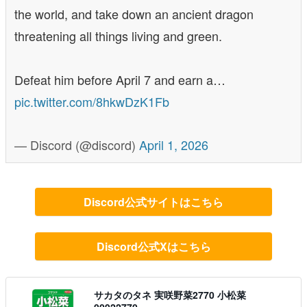
the world, and take down an ancient dragon
threatening all things living and green.
Defeat him before April 7 and earn a…
pic.twitter.com/8hkwDzK1Fb
— Discord (@discord)
April 1, 2026
Discord公式サイトはこちら
Discord公式Xはこちら
サカタのタネ 実咲野菜2770 小松菜
00922770