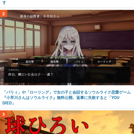
す
2
「パリィ」や「ローリング」で女の子と会話するソウルライク恋愛ゲーム
『小早川さんはソウルライク』無料公開。返事に失敗すると「YOU
DIED」
3