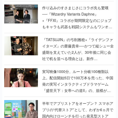
作り込みのすさまじさにコラボ先も驚嘆
──『Wizardry Variants Daphne』
×『FFXI』コラボが期間限定なのにジョブ
もキャラも武器も戦闘システムもワンオフ
で作り込まれた理由を両ディレクターに聞
く
『TATSUJIN』の弓削雅稔×『ライデンファ
イターズ』の齋藤貴幸──かつて縦シュー全
盛期を支えていた2人が、30年後に同じ会
社で机を並べる理由とは。新作
『TATSUJIN EXTREME』で初タッグを組
んだレジェンド2人に訊く開発秘話
実写映像1000分、ルート分岐100種類以
上。配信開始5日で100万本を売った、中国
発の実写インタラクティブドラマゲーム
『盛世天下：女帝への道II』の、規模が違
うこだわりをプロデューサーに聞いた
半年でアプリストアをオープン？ スマホア
プリの“代替ストア”として、わずか6ヵ月で
国内向けローンチを行った発見型ストア