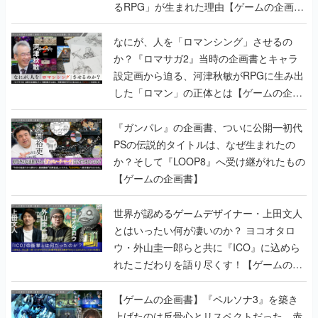
るRPG」が生まれた理由【ゲームの企画
書】
なにが、人を「ロマンシング」させるの
か？『ロマサガ2』当時の企画書とキャラ
設定画から迫る、河津秋敏がRPGに生み出
した「ロマン」の正体とは【ゲームの企画
書】
『ガンパレ』の企画書、ついに公開━初代
PSの伝説的タイトルは、なぜ生まれたの
か？そして『LOOP8』へ受け継がれたもの
【ゲームの企画書】
世界が認めるゲームデザイナー・上田文人
とはいったい何が凄いのか？ ヨコオタロ
ウ・外山圭一郎らと共に『ICO』に込めら
れたこだわりを語り尽くす！【ゲームの企
画書】
【ゲームの企画書】『ペルソナ3』を築き
上げたのは反骨心とリスペクトだった。赤