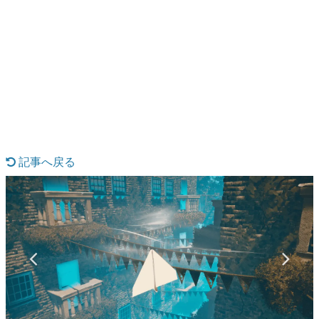
日本のコンテンツ産業やカルチャーに与えた影響を探る企
画です。
日本モバイルゲーム産業史
日本のモバイルゲーム史における主要なトピック・タイト
ルを網羅するほか、開発者へのインタビューや識者による
解説を掲載。約20年の歴史が一望できる決定版！
若ゲのいたり〜ゲームクリエイターの青春〜
『うつヌケ』『ペンと箸』等で知られるマンガ家・田中圭
一先生によるゲーム業界レポートマンガです。
記事へ戻る
なんでゲームは面白い？
ゲーム開発者・hamatsu氏がゲームの魅力を画面や操作の
具体的な形から解き明かしていく、硬派で骨太な評論連載
です。
ゲームが変えた日本語
「経験値」「裏技」「ラスボス」… ゲームにまつわる言葉
の起源や用法の変遷を、コンピューター文化史研究家・タ
イニーP氏が徹底調査。
カテゴリ
特集記事