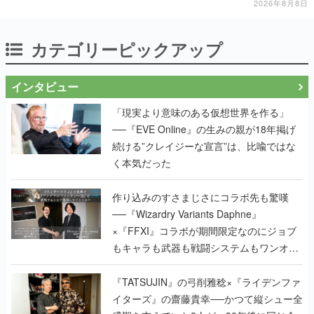
2026年8月8日
カテゴリーピックアップ
インタビュー
「現実より意味のある仮想世界を作る」
──『EVE Online』の生みの親が18年掲げ
続ける”クレイジーな宣言”は、比喩ではな
く本気だった
作り込みのすさまじさにコラボ先も驚嘆
──『Wizardry Variants Daphne』
×『FFXI』コラボが期間限定なのにジョブ
もキャラも武器も戦闘システムもワンオフ
で作り込まれた理由を両ディレクターに聞
く
『TATSUJIN』の弓削雅稔×『ライデンファ
イターズ』の齋藤貴幸──かつて縦シュー全