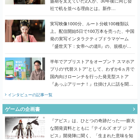
盛期を支えていた2人が、30年後に同じ会
社で机を並べる理由とは。新作
『TATSUJIN EXTREME』で初タッグを組
んだレジェンド2人に訊く開発秘話
実写映像1000分、ルート分岐100種類以
上。配信開始5日で100万本を売った、中国
発の実写インタラクティブドラマゲーム
『盛世天下：女帝への道II』の、規模が違
うこだわりをプロデューサーに聞いた
半年でアプリストアをオープン？ スマホア
プリの“代替ストア”として、わずか6ヵ月で
国内向けローンチを行った発見型ストア
『あっぷアリーナ！』仕掛け人に話を聞い
てみた
インタビュー
の記事一覧
ゲームの企画書
『アビス』は、ひとつの奇跡だった──膨大
な開発資料とともに『テイルズ オブ ジ ア
ビス』開発陣に聞く、「生まれた意味を知