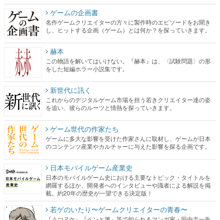
ゲームの企画書
名作ゲームクリエイターの方々に製作時のエピソードをお聞き
し、ヒットする企画（ゲーム）とは何か？を探っていきます。
赫本
この物語を解いてはいけない。『赫本』は、〈試験問題〉の形
をした短編ホラー小説集です。
新世代に訊く
これからのデジタルゲーム市場を担う若きクリエイター達の姿
を追い、彼らのルーツと情熱を探っていきます。
ゲーム世代の作家たち
ゲームに多大な影響を受けた作家さんに取材し、ゲームが日本
のコンテンツ産業やカルチャーに与えた影響を探る企画です。
日本モバイルゲーム産業史
日本のモバイルゲーム史における主要なトピック・タイトルを
網羅するほか、開発者へのインタビューや識者による解説を掲
載。約20年の歴史が一望できる決定版！
若ゲのいたり〜ゲームクリエイターの青春〜
『うつヌケ』『ペンと箸』等で知られるマンガ家・田中圭一先