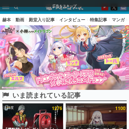
広告をスキップ
赫本
動画
殿堂入り記事
インタビュー
特集記事
マンガ
いま読まれている記事
ピックアップ
注目度
1276
注目度
1100
電ファミのいま読まれている記事ランキング
アプリセール情報