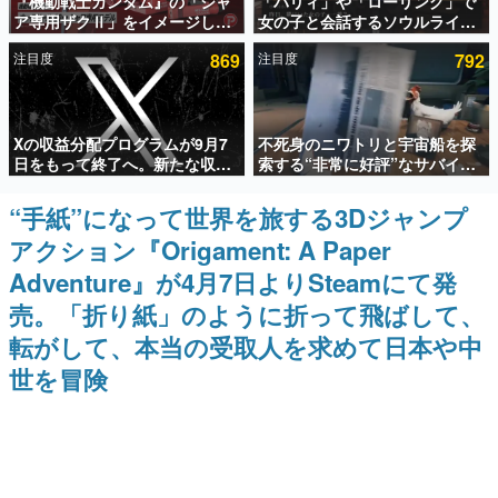
『機動戦士ガンダム』の「シャ
「パリィ」や「ローリング」で
ア専用ザクⅡ」をイメージした
女の子と会話するソウルライク
インタビュー
散水ホースリールが予約開始。
恋愛ゲーム『小早川さんはソウ
注目度
869
注目度
792
本体にはシャアのパーソナルマ
ルライク』無料公開。返事に失
連載・特集一覧
ークやジオン公国軍のエンブレ
敗すると「YOU DIED」
ム、型式番号などを配置
殿堂入り記事
Xの収益分配プログラムが9月7
不死身のニワトリと宇宙船を探
SNS拡散数が数千以上！ ページビュー数万以上！ などな
ど。多くの人々に読まれた、電ファミ渾身の“殿堂入り”記
日をもって終了へ。新たな収益
索する“非常に好評”なサバイバ
事をまとめました。
化制度「Original Content
ルゲーム『Breathedge』が無
Rewards Program」を発表
料で配布中。入手できる期間は8
“手紙”になって世界を旅する3Dジャンプ
ゲームの企画書
月10日まで
名作ゲームクリエイターの方々に製作時のエピソードをお
アクション『Origament: A Paper
聞きし、ヒットする企画（ゲーム）とは何か？を探ってい
きます。
Adventure』が4月7日よりSteamにて発
赫本
売。「折り紙」のように折って飛ばして、
この物語を解いてはいけない。『赫本』は、〈試験問題〉
転がして、本当の受取人を求めて日本や中
の形をした短編ホラー小説集です。
世を冒険
新世代に訊く
これからのデジタルゲーム市場を担う若きクリエイター達
の姿を追い、彼らのルーツと情熱を探っていきます。
ゲーム世代の作家たち
ゲームに多大な影響を受けた作家さんに取材し、ゲームが