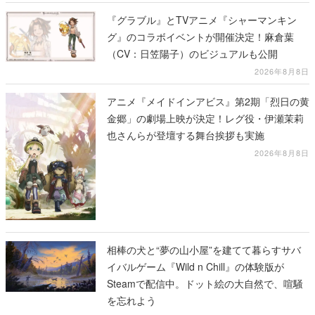
『グラブル』とTVアニメ『シャーマンキン
グ』のコラボイベントが開催決定！麻倉葉
（CV：日笠陽子）のビジュアルも公開
2026年8月8日
アニメ『メイドインアビス』第2期「烈日の黄
金郷」の劇場上映が決定！レグ役・伊瀬茉莉
也さんらが登壇する舞台挨拶も実施
2026年8月8日
相棒の犬と“夢の山小屋”を建てて暮らすサバ
イバルゲーム『Wild n Chill』の体験版が
Steamで配信中。ドット絵の大自然で、喧騒
を忘れよう