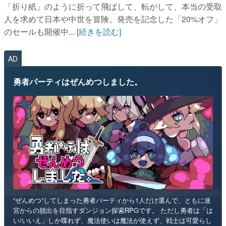
「折り紙」のように折って飛ばして、転がして、本当の受取
人を求めて日本や中世を冒険。発売を記念した「20%オフ」
のセールも開催中...
[続きを読む]
AD
勇者パーティはぜんめつしました。
“ぜんめつ”してしまった勇者パーティから1人だけ選んで、ともに迷
宮からの脱出を目指すダンジョン探索RPGです。 ただし勇者は「は
い/いいえ」しか喋れず、魔法使いは魔法が使えず、戦士は可愛らし