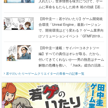
入れたい」世界情勢を味方につけて、ゲー
ムに革命をもたらした鈴木 裕の功績【若ゲ
のいたり】
【田中圭一：若ゲのいたり】ゲーム開発統
合環境「Unreal Engine」最新バージョン
で、開発環境はどう変わる？ ゲーム業界向
けソリューションイベント「GTMF2019」
に行って、より理解を深めよう【PR】
【田中圭一連載：サイバーコネクトツー
編】すべての責任はオレが取る。だから、
付いてきてくれないか──男の熱意はチーム
解散の危機を救い、『.hack』成功の活路を
開く。業界の快男児・松山 洋に流れる血は
若ゲのいたり〜ゲームクリエイターの青春〜
の記事一覧
『少年ジャンプ』色だった【若ゲのいた
り】