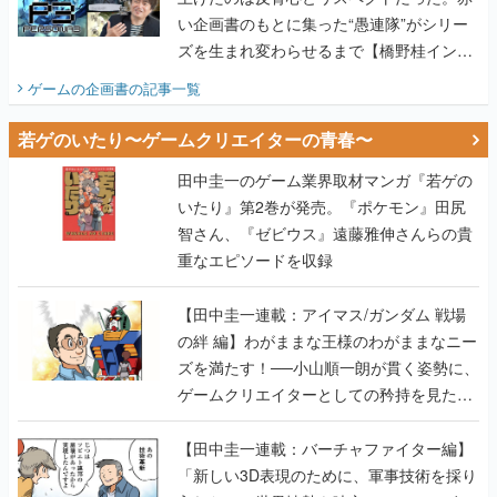
い企画書のもとに集った“愚連隊”がシリー
ズを生まれ変わらせるまで【橋野桂インタ
ビュー】
ゲームの企画書
の記事一覧
若ゲのいたり〜ゲームクリエイターの青春〜
田中圭一のゲーム業界取材マンガ『若ゲの
いたり』第2巻が発売。『ポケモン』田尻
智さん、『ゼビウス』遠藤雅伸さんらの貴
重なエピソードを収録
【田中圭一連載：アイマス/ガンダム 戦場
の絆 編】わがままな王様のわがままなニー
ズを満たす！──小山順一朗が貫く姿勢に、
ゲームクリエイターとしての矜持を見た
【若ゲのいたり最終回】
【田中圭一連載：バーチャファイター編】
「新しい3D表現のために、軍事技術を採り