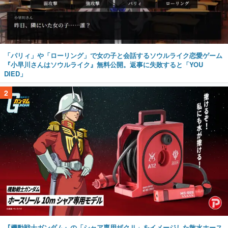
「パリィ」や「ローリング」で女の子と会話するソウルライク恋愛ゲーム
『小早川さんはソウルライク』無料公開。返事に失敗すると「YOU
DIED」
2
『機動戦士ガンダム』の「シャア専用ザクⅡ」をイメージした散水ホース