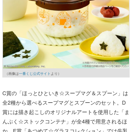
（画像は
一番くじ公式サイト
より）
C賞の「ほっとひといき☆スープマグ＆スプーン」は
全2種から選べるスープマグとスプーンのセット。D
賞には描き起こしのオリジナルアートを使用した「ま
んぷく☆ストックコンテナ」が全4種で用意されるほ
か、E賞「あつめて☆グラスコレクション」では牛乳