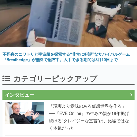
不死身のニワトリと宇宙船を探索する“非常に好評”なサバイバルゲーム
『Breathedge』が無料で配布中。入手できる期間は8月10日まで
カテゴリーピックアップ
インタビュー
「現実より意味のある仮想世界を作る」
──『EVE Online』の生みの親が18年掲げ
続ける”クレイジーな宣言”は、比喩ではな
く本気だった