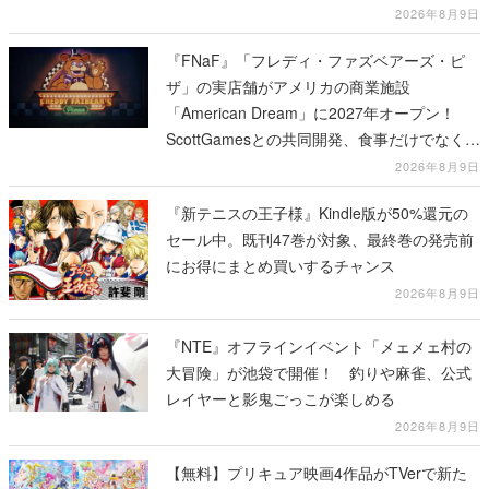
2026年8月9日
『FNaF』「フレディ・ファズベアーズ・ピ
ザ」の実店舗がアメリカの商業施設
「American Dream」に2027年オープン！
ScottGamesとの共同開発、食事だけでなくス
テージショーや没入型のホラー体験も楽しめ
2026年8月9日
る
『新テニスの王子様』Kindle版が50%還元の
セール中。既刊47巻が対象、最終巻の発売前
にお得にまとめ買いするチャンス
2026年8月9日
『NTE』オフラインイベント「メェメェ村の
大冒険」が池袋で開催！ 釣りや麻雀、公式
レイヤーと影鬼ごっこが楽しめる
2026年8月9日
【無料】プリキュア映画4作品がTVerで新た