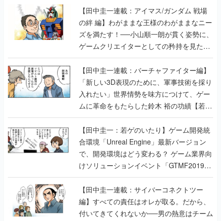
【田中圭一連載：アイマス/ガンダム 戦場
の絆 編】わがままな王様のわがままなニー
ズを満たす！──小山順一朗が貫く姿勢に、
ゲームクリエイターとしての矜持を見た
【若ゲのいたり最終回】
【田中圭一連載：バーチャファイター編】
「新しい3D表現のために、軍事技術を採り
入れたい」世界情勢を味方につけて、ゲー
ムに革命をもたらした鈴木 裕の功績【若ゲ
のいたり】
【田中圭一：若ゲのいたり】ゲーム開発統
合環境「Unreal Engine」最新バージョン
で、開発環境はどう変わる？ ゲーム業界向
けソリューションイベント「GTMF2019」
に行って、より理解を深めよう【PR】
【田中圭一連載：サイバーコネクトツー
編】すべての責任はオレが取る。だから、
付いてきてくれないか──男の熱意はチーム