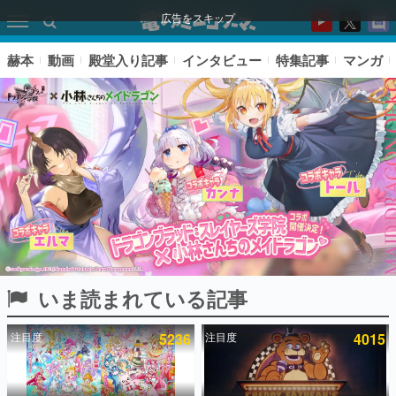
広告をスキップ
赫本
動画
殿堂入り記事
インタビュー
特集記事
マンガ
いま読まれている記事
ピックアップ
注目度
5236
注目度
4015
電ファミのいま読まれている記事ランキング
アプリセール情報