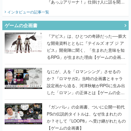
『あっぷアリーナ！』仕掛け人に話を聞い
てみた
インタビュー
の記事一覧
ゲームの企画書
『アビス』は、ひとつの奇跡だった──膨大
な開発資料とともに『テイルズ オブ ジ ア
ビス』開発陣に聞く、「生まれた意味を知
るRPG」が生まれた理由【ゲームの企画
書】
なにが、人を「ロマンシング」させるの
か？『ロマサガ2』当時の企画書とキャラ
設定画から迫る、河津秋敏がRPGに生み出
した「ロマン」の正体とは【ゲームの企画
書】
『ガンパレ』の企画書、ついに公開━初代
PSの伝説的タイトルは、なぜ生まれたの
か？そして『LOOP8』へ受け継がれたもの
【ゲームの企画書】