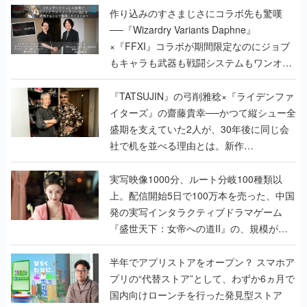
作り込みのすさまじさにコラボ先も驚嘆
──『Wizardry Variants Daphne』
×『FFXI』コラボが期間限定なのにジョブ
もキャラも武器も戦闘システムもワンオフ
で作り込まれた理由を両ディレクターに聞
く
『TATSUJIN』の弓削雅稔×『ライデンファ
イターズ』の齋藤貴幸──かつて縦シュー全
盛期を支えていた2人が、30年後に同じ会
社で机を並べる理由とは。新作
『TATSUJIN EXTREME』で初タッグを組
んだレジェンド2人に訊く開発秘話
実写映像1000分、ルート分岐100種類以
上。配信開始5日で100万本を売った、中国
発の実写インタラクティブドラマゲーム
『盛世天下：女帝への道II』の、規模が違
うこだわりをプロデューサーに聞いた
半年でアプリストアをオープン？ スマホア
プリの“代替ストア”として、わずか6ヵ月で
国内向けローンチを行った発見型ストア