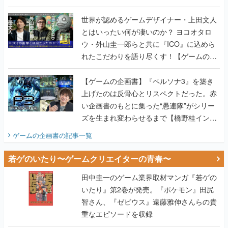
世界が認めるゲームデザイナー・上田文人
とはいったい何が凄いのか？ ヨコオタロ
ウ・外山圭一郎らと共に『ICO』に込めら
れたこだわりを語り尽くす！【ゲームの企
画書】
【ゲームの企画書】『ペルソナ3』を築き
上げたのは反骨心とリスペクトだった。赤
い企画書のもとに集った“愚連隊”がシリー
ズを生まれ変わらせるまで【橋野桂インタ
ビュー】
ゲームの企画書
の記事一覧
若ゲのいたり〜ゲームクリエイターの青春〜
田中圭一のゲーム業界取材マンガ『若ゲの
いたり』第2巻が発売。『ポケモン』田尻
智さん、『ゼビウス』遠藤雅伸さんらの貴
重なエピソードを収録