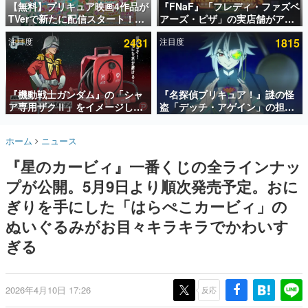
【無料】プリキュア映画4作品が
『FNaF』「フレディ・ファズベ
TVerで新たに配信スタート！な
アーズ・ピザ」の実店舗がアメ
インタビュー
んと2018年～2024年の映画ほぼ
リカの商業施設「American
注目度
2431
注目度
1815
すべてが見放題に、ぶっちゃけ
Dream」に2027年オープン！
連載・特集一覧
ありえないラインナップ
ScottGamesとの共同開発、食
事だけでなくステージショーや
殿堂入り記事
没入型のホラー体験も楽しめる
SNS拡散数が数千以上！ ページビュー数万以上！ などな
『機動戦士ガンダム』の「シャ
『名探偵プリキュア！』謎の怪
ど。多くの人々に読まれた、電ファミ渾身の“殿堂入り”記
ア専用ザクⅡ」をイメージした
盗「デッチ・アゲイン」の担当
事をまとめました。
散水ホースリールが予約開始。
キャストは天﨑滉平さんと判
本体にはシャアのパーソナルマ
明。『Re:ゼロから始める異世
ゲームの企画書
ホーム
ニュース
ークやジオン公国軍のエンブレ
界生活』オットー役、『ヒプノ
名作ゲームクリエイターの方々に製作時のエピソードをお
聞きし、ヒットする企画（ゲーム）とは何か？を探ってい
ム、型式番号などを配置
シスマイク』山田三郎役など
『星のカービィ』一番くじの全ラインナッ
きます。
プが公開。5月9日より順次発売予定。おに
赫本
この物語を解いてはいけない。『赫本』は、〈試験問題〉
ぎりを手にした「はらぺこカービィ」の
の形をした短編ホラー小説集です。
ぬいぐるみがお目々キラキラでかわいす
ぎる
新世代に訊く
これからのデジタルゲーム市場を担う若きクリエイター達
の姿を追い、彼らのルーツと情熱を探っていきます。
2026年4月10日 17:26
反応
ゲーム世代の作家たち
ゲームに多大な影響を受けた作家さんに取材し、ゲームが