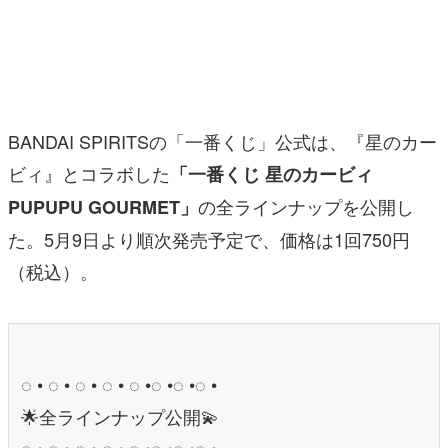
マンガ
女性向け
アプリレビュー
BANDAI SPIRITSの「一番くじ」公式は、『星のカー
その他
ビィ』とコラボした
「一番くじ 星のカービィ
の全ラインナップを公開し
PUPUPU GOURMET」
電ファミニコゲーマーとは？
た。5月9日より順次発売予定で、価格は1回750円
運営：株式会社マレ
（税込）。
◌ • ◌ • ◌ • ◌ • ◌ •◌ •◌ •◌ •
🌟全ラインナップ公開💫
◌ • ◌ • ◌ • ◌ • ◌ •◌ •◌ •◌ •