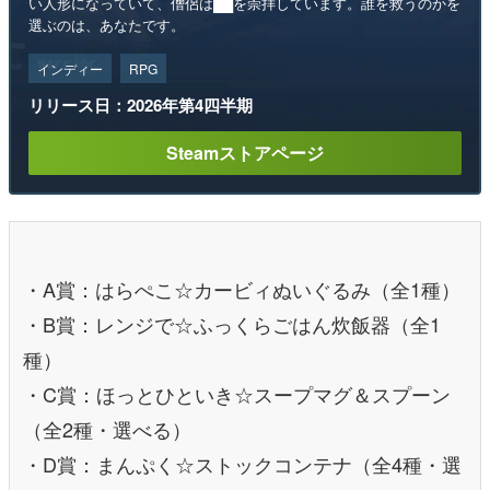
い人形になっていて、僧侶は██を崇拝しています。誰を救うのかを
選ぶのは、あなたです。
インディー
RPG
リリース日：2026年第4四半期
Steamストアページ
・A賞：はらぺこ☆カービィぬいぐるみ（全1種）
・B賞：レンジで☆ふっくらごはん炊飯器（全1
種）
・C賞：ほっとひといき☆スープマグ＆スプーン
（全2種・選べる）
・D賞：まんぷく☆ストックコンテナ（全4種・選