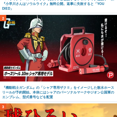
『小早川さんはソウルライク』無料公開。返事に失敗すると「YOU
DIED」
2
『機動戦士ガンダム』の「シャア専用ザクⅡ」をイメージした散水ホース
リールが予約開始。本体にはシャアのパーソナルマークやジオン公国軍の
エンブレム、型式番号などを配置
3