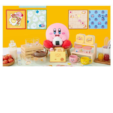
日本のコンテンツ産業やカルチャーに与えた影響を探る企
画です。
日本モバイルゲーム産業史
日本のモバイルゲーム史における主要なトピック・タイト
ルを網羅するほか、開発者へのインタビューや識者による
解説を掲載。約20年の歴史が一望できる決定版！
若ゲのいたり〜ゲームクリエイターの青春〜
『うつヌケ』『ペンと箸』等で知られるマンガ家・田中圭
一先生によるゲーム業界レポートマンガです。
なんでゲームは面白い？
ゲーム開発者・hamatsu氏がゲームの魅力を画面や操作の
具体的な形から解き明かしていく、硬派で骨太な評論連載
です。
ゲームが変えた日本語
「経験値」「裏技」「ラスボス」… ゲームにまつわる言葉
の起源や用法の変遷を、コンピューター文化史研究家・タ
イニーP氏が徹底調査。
カテゴリ
特集記事