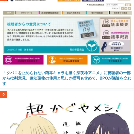
「タバコを止められない猫耳キャラを描く深夜枠アニメ」に視聴者の一部
から批判意見。違法薬物の使用と思しき描写も含めて、BPOが議論を交わ
す
2