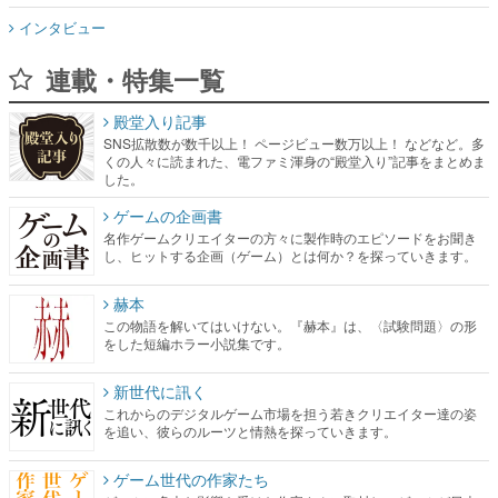
インタビュー
連載・特集一覧
殿堂入り記事
SNS拡散数が数千以上！ ページビュー数万以上！ などなど。多
くの人々に読まれた、電ファミ渾身の“殿堂入り”記事をまとめま
した。
ゲームの企画書
名作ゲームクリエイターの方々に製作時のエピソードをお聞き
し、ヒットする企画（ゲーム）とは何か？を探っていきます。
赫本
この物語を解いてはいけない。『赫本』は、〈試験問題〉の形
をした短編ホラー小説集です。
新世代に訊く
これからのデジタルゲーム市場を担う若きクリエイター達の姿
を追い、彼らのルーツと情熱を探っていきます。
ゲーム世代の作家たち