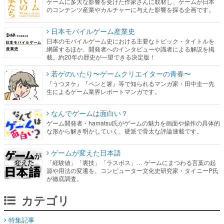
ゲームに多大な影響を受けた作家さんに取材し、ゲームが日本
のコンテンツ産業やカルチャーに与えた影響を探る企画です。
日本モバイルゲーム産業史
日本のモバイルゲーム史における主要なトピック・タイトルを
網羅するほか、開発者へのインタビューや識者による解説を掲
載。約20年の歴史が一望できる決定版！
若ゲのいたり〜ゲームクリエイターの青春〜
『うつヌケ』『ペンと箸』等で知られるマンガ家・田中圭一先
生によるゲーム業界レポートマンガです。
なんでゲームは面白い？
ゲーム開発者・hamatsu氏がゲームの魅力を画面や操作の具体的
な形から解き明かしていく、硬派で骨太な評論連載です。
ゲームが変えた日本語
「経験値」「裏技」「ラスボス」… ゲームにまつわる言葉の起
源や用法の変遷を、コンピューター文化史研究家・タイニーP氏
が徹底調査。
カテゴリ
特集記事