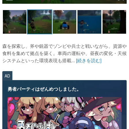
マンガ
女性向け
アプリレビュー
その他
森を探索し、斧や銃器でゾンビや兵士と戦いながら、資源や
食料を集めて拠点を築く。車両の運転や、昼夜の変化・天候
電ファミニコゲーマーとは？
システムといった環境表現も搭載...
[続きを読む]
運営：株式会社マレ
AD
勇者パーティはぜんめつしました。