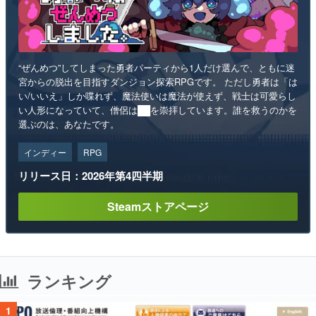
“ぜんめつ”してしまった勇者パーティから1人だけ選んで、ともに迷
宮からの脱出を目指すダンジョン探索RPGです。 ただし勇者は「は
い/いいえ」しか喋れず、魔法使いは魔法が使えず、戦士は可愛らし
い人形になっていて、僧侶は██を崇拝しています。誰を救うのかを
選ぶのは、あなたです。
インディー
RPG
リリース日：2026年第4四半期
Steamストアページ
ランキング
1