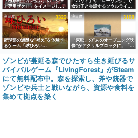
『機動戦士ガンダム』の「シャ
「パリィ」や「ローリング」で
ア専用ザクⅡ」をイメージした
女の子と会話するソウルライク
インタビュー
散水ホースリールが予約開始。
恋愛ゲーム『小早川さんはソウ
注目度
3322
注目度
3190
本体にはシャアのパーソナルマ
ルライク』無料公開。返事に失
連載・特集一覧
ークやジオン公国軍のエンブレ
敗すると「YOU DIED」
ム、型式番号などを配置
殿堂入り記事
野球部の過酷な“補欠”を体験す
「東映」の“あのオープニング映
SNS拡散数が数千以上！ ページビュー数万以上！ などな
ど。多くの人々に読まれた、電ファミ渾身の“殿堂入り”記
るゲーム『球ひろい
像”がアクリルブロックに。「東
事をまとめました。
Simulator』が「1件」のウィッ
映ヒストリカル グッズコレクシ
シュリストをもとにチェコ語に
ョン」が8月下旬より発売
ゾンビが蔓延る森でひたすら生き延びるサ
ゲームの企画書
対応しSNSで話題に。『キング
名作ゲームクリエイターの方々に製作時のエピソードをお
バイバルゲーム『LivingForest』がSteam
ダム・カム』開発元やチェコの
聞きし、ヒットする企画（ゲーム）とは何か？を探ってい
プロ野球選手から称賛の声
きます。
にて無料配布中。森を探索し、斧や銃器で
赫本
ゾンビや兵士と戦いながら、資源や食料を
この物語を解いてはいけない。『赫本』は、〈試験問題〉
集めて拠点を築く
の形をした短編ホラー小説集です。
新世代に訊く
これからのデジタルゲーム市場を担う若きクリエイター達
の姿を追い、彼らのルーツと情熱を探っていきます。
ゲーム世代の作家たち
ゲームに多大な影響を受けた作家さんに取材し、ゲームが