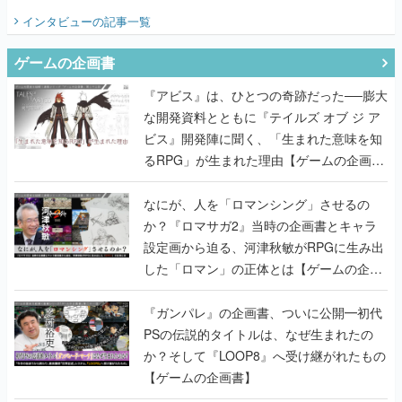
てみた
インタビュー
の記事一覧
ゲームの企画書
『アビス』は、ひとつの奇跡だった──膨大
な開発資料とともに『テイルズ オブ ジ ア
ビス』開発陣に聞く、「生まれた意味を知
るRPG」が生まれた理由【ゲームの企画
書】
なにが、人を「ロマンシング」させるの
か？『ロマサガ2』当時の企画書とキャラ
設定画から迫る、河津秋敏がRPGに生み出
した「ロマン」の正体とは【ゲームの企画
書】
『ガンパレ』の企画書、ついに公開━初代
PSの伝説的タイトルは、なぜ生まれたの
か？そして『LOOP8』へ受け継がれたもの
【ゲームの企画書】