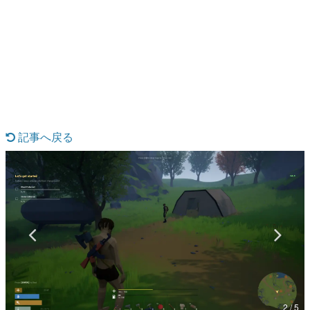
日本のコンテンツ産業やカルチャーに与えた影響を探る企
画です。
日本モバイルゲーム産業史
日本のモバイルゲーム史における主要なトピック・タイト
ルを網羅するほか、開発者へのインタビューや識者による
解説を掲載。約20年の歴史が一望できる決定版！
若ゲのいたり〜ゲームクリエイターの青春〜
『うつヌケ』『ペンと箸』等で知られるマンガ家・田中圭
一先生によるゲーム業界レポートマンガです。
記事へ戻る
なんでゲームは面白い？
ゲーム開発者・hamatsu氏がゲームの魅力を画面や操作の
具体的な形から解き明かしていく、硬派で骨太な評論連載
です。
ゲームが変えた日本語
「経験値」「裏技」「ラスボス」… ゲームにまつわる言葉
の起源や用法の変遷を、コンピューター文化史研究家・タ
イニーP氏が徹底調査。
カテゴリ
2 / 5
特集記事