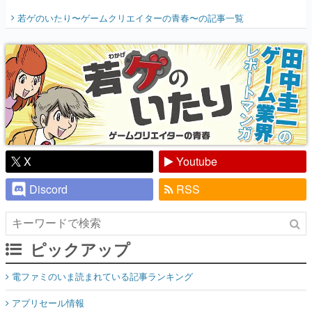
開く。業界の快男児・松山 洋に流れる血は
若ゲのいたり〜ゲームクリエイターの青春〜
の記事一覧
『少年ジャンプ』色だった【若ゲのいた
り】
X
Youtube
Discord
RSS
ピックアップ
電ファミのいま読まれている記事ランキング
アプリセール情報