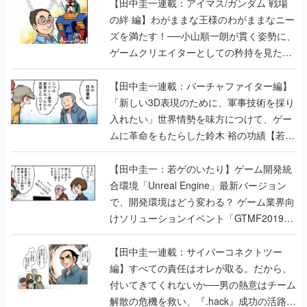
【田中圭一連載：アイマス/ガンダム 戦場
の絆 編】わがままな王様のわがままなニー
ズを満たす！──小山順一朗が貫く姿勢に、
ゲームクリエイターとしての矜持を見た
【若ゲのいたり最終回】
【田中圭一連載：バーチャファイター編】
「新しい3D表現のために、軍事技術を採り
入れたい」世界情勢を味方につけて、ゲー
ムに革命をもたらした鈴木 裕の功績【若ゲ
のいたり】
【田中圭一：若ゲのいたり】ゲーム開発統
合環境「Unreal Engine」最新バージョン
で、開発環境はどう変わる？ ゲーム業界向
けソリューションイベント「GTMF2019」
に行って、より理解を深めよう【PR】
【田中圭一連載：サイバーコネクトツー
編】すべての責任はオレが取る。だから、
付いてきてくれないか──男の熱意はチーム
解散の危機を救い、『.hack』成功の活路を