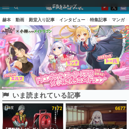
広告をスキップ
赫本
動画
殿堂入り記事
インタビュー
特集記事
マンガ
いま読まれている記事
ピックアップ
注目度
7172
注目度
6677
電ファミのいま読まれている記事ランキング
アプリセール情報