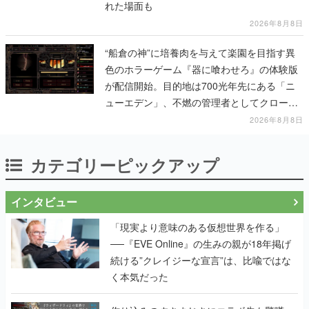
れた場面も
2026年8月8日
“船倉の神”に培養肉を与えて楽園を目指す異
色のホラーゲーム『器に喰わせろ』の体験版
が配信開始。目的地は700光年先にある「ニ
ューエデン」、不燃の管理者としてクローン
人間を増やし、加工して神に捧げる
2026年8月8日
カテゴリーピックアップ
インタビュー
「現実より意味のある仮想世界を作る」
──『EVE Online』の生みの親が18年掲げ
続ける”クレイジーな宣言”は、比喩ではな
く本気だった