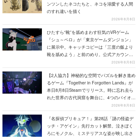
ンツンしたネコたちと、ネコを溺愛する人間
のすれ違いを描く
2026年8月8日
ひたすら“靴”を舐めまわす狂気のVRゲーム
『シュ～ペロ』が「東京ゲームダンジョン」
に展示中。キャッチコピーは「三度の飯より
靴を舐めよう」と前のめり。公式アカウント
も開設され、2026年リリースに向けて開発中
2026年8月8日
【2人協力】神秘的な空間でパズルを解き進め
るゲーム『Together in Forgotten Lands』が
本日8月8日Steamでリリース。時に忘れ去ら
れた世界の古代洞窟を舞台に、4つのバイオー
ムを探索しながら脱出を目指す
2026年8月8日
『名探偵プリキュア！』第28話「謎の怪盗デ
ッチ・アゲイン」先行カット解禁。泣きぼく
ろにモノクル、ミステリアスな姿が映し出さ