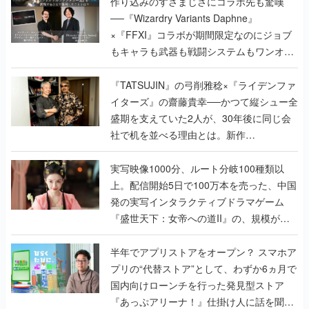
作り込みのすさまじさにコラボ先も驚嘆
──『Wizardry Variants Daphne』
×『FFXI』コラボが期間限定なのにジョブ
もキャラも武器も戦闘システムもワンオフ
で作り込まれた理由を両ディレクターに聞
く
『TATSUJIN』の弓削雅稔×『ライデンファ
イターズ』の齋藤貴幸──かつて縦シュー全
盛期を支えていた2人が、30年後に同じ会
社で机を並べる理由とは。新作
『TATSUJIN EXTREME』で初タッグを組
んだレジェンド2人に訊く開発秘話
実写映像1000分、ルート分岐100種類以
上。配信開始5日で100万本を売った、中国
発の実写インタラクティブドラマゲーム
『盛世天下：女帝への道II』の、規模が違
うこだわりをプロデューサーに聞いた
半年でアプリストアをオープン？ スマホア
プリの“代替ストア”として、わずか6ヵ月で
国内向けローンチを行った発見型ストア
『あっぷアリーナ！』仕掛け人に話を聞い