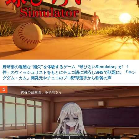
野球部の過酷な“補欠”を体験するゲーム『球ひろいSimulator』が「1
件」のウィッシュリストをもとにチェコ語に対応しSNSで話題に。『キン
グダム・カム』開発元やチェコのプロ野球選手から称賛の声
4