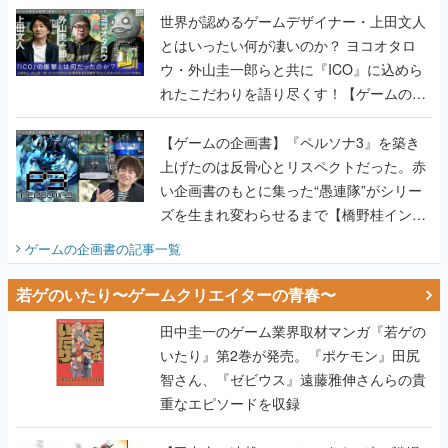
世界が認めるゲームデザイナー・上田文人
とはいったい何が凄いのか？ ヨコオタロ
ウ・外山圭一郎らと共に『ICO』に込めら
れたこだわりを語り尽くす！【ゲームの企
画書】
【ゲームの企画書】『ペルソナ3』を築き
上げたのは反骨心とリスペクトだった。赤
い企画書のもとに集った“愚連隊”がシリー
ズを生まれ変わらせるまで【橋野桂インタ
ビュー】
ゲームの企画書
の記事一覧
若ゲのいたり〜ゲームクリエイターの青春〜
田中圭一のゲーム業界取材マンガ『若ゲの
いたり』第2巻が発売。『ポケモン』田尻
智さん、『ゼビウス』遠藤雅伸さんらの貴
重なエピソードを収録