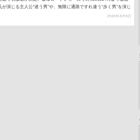
が演じる主人公“迷う男”や、無限に通路ですれ違う“歩く男”を演じ
演技は必見
2026年8月8日