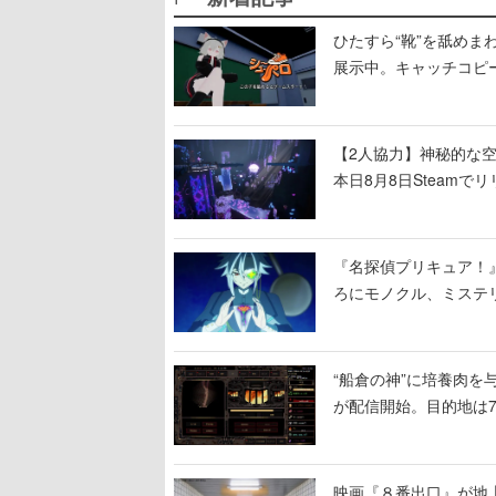
ひたすら“靴”を舐めま
展示中。キャッチコピ
開設され、2026年リ
【2人協力】神秘的な空間でパ
本日8月8日Steam
ームを探索しながら脱
『名探偵プリキュア！
ろにモノクル、ミステ
“船倉の神”に培養肉
が配信開始。目的地は
人間を増やし、加工し
映画『８番出口』が地上