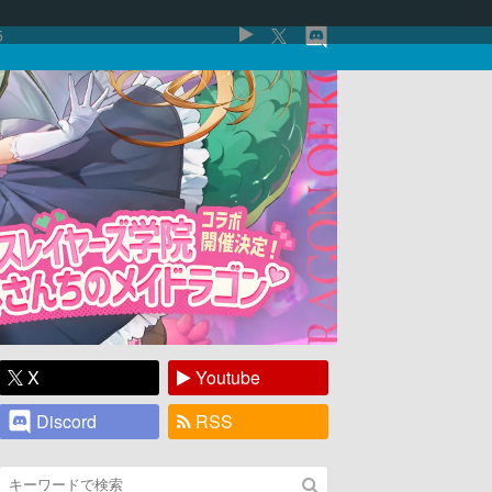
5
X
Youtube
Discord
RSS