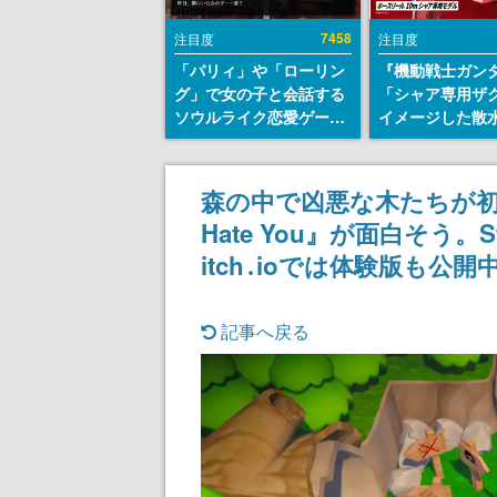
7458
注目度
注目度
「パリィ」や「ローリン
『機動戦士ガン
グ」で女の子と会話する
「シャア専用ザ
ソウルライク恋愛ゲーム
イメージした散
『小早川さんはソウルラ
リールが予約開
イク』無料公開。返事に
にはシャアのパ
失敗すると「YOU
マークやジオン
森の中で凶悪な木たちが初
DIED」
エンブレム、型
Hate You』が面白そう。
どを配置
itch․ioでは体験版も公開
記事へ戻る