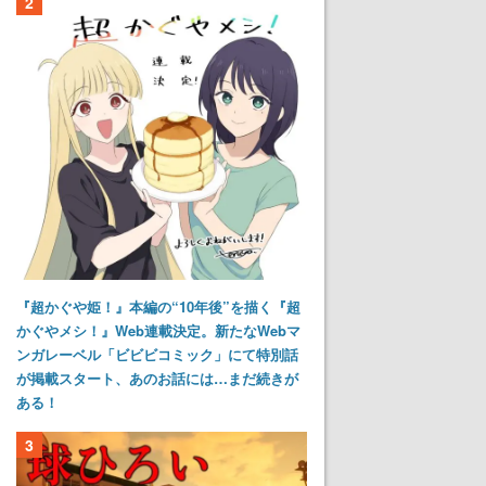
2
『超かぐや姫！』本編の“10年後”を描く『超
かぐやメシ！』Web連載決定。新たなWebマ
ンガレーベル「ビビビコミック」にて特別話
が掲載スタート、あのお話には…まだ続きが
ある！
3