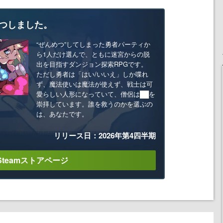
つしました。
“ぜんめつ”してしまった勇者パーティか
ら1人だけ選んで、ともに迷宮からの脱
出を目指すダンジョン探索RPGです。
ただし勇者は「はい/いいえ」しか喋れ
ず、魔法使いは魔法が使えず、戦士は可
愛らしい人形になっていて、僧侶は██を
崇拝しています。誰を救うのかを選ぶの
は、あなたです。
リリース日：2026年第4四半期
Steamストアページ