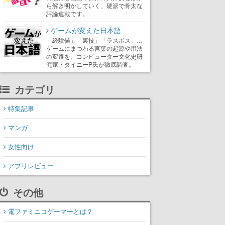
ら解き明かしていく、硬派で骨太な
評論連載です。
ゲームが変えた日本語
「経験値」「裏技」「ラスボス」…
ゲームにまつわる言葉の起源や用法
の変遷を、コンピューター文化史研
究家・タイニーP氏が徹底調査。
カテゴリ
特集記事
マンガ
女性向け
アプリレビュー
その他
電ファミニコゲーマーとは？