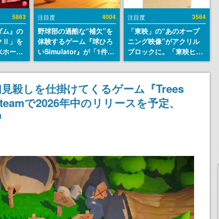
5863
4004
3564
注目度
注目度
ダム』の
野球部の過酷な“補欠”を
「東映」の“あのオープ
クⅡ」を
体験するゲーム『球ひろ
ニング映像”がアクリル
水ホース
いSimulator』が「1件」
ブロックに。「東映ヒス
始。本体
のウィッシュリストをも
トリカル グッズコレクシ
ーソナル
とにチェコ語に対応し
ョン」が8月下旬より発
公国軍の
SNSで話題に。『キング
売
見殺しを仕掛けてくるゲーム『Trees
式番号な
ダム・カム』開発元やチ
Steamで2026年中のリリースを予定、
ェコのプロ野球選手から
称賛の声
中