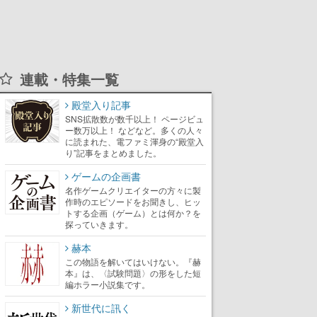
連載・特集一覧
殿堂入り記事
SNS拡散数が数千以上！ ページビュ
ー数万以上！ などなど。多くの人々
に読まれた、電ファミ渾身の“殿堂入
り”記事をまとめました。
ゲームの企画書
名作ゲームクリエイターの方々に製
作時のエピソードをお聞きし、ヒッ
トする企画（ゲーム）とは何か？を
探っていきます。
赫本
この物語を解いてはいけない。『赫
本』は、〈試験問題〉の形をした短
編ホラー小説集です。
新世代に訊く