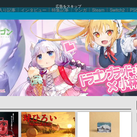
広告をスキップ
入り記事
インタビュー
特集記事
マンガ
Steam
Switch2
PS