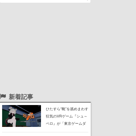
新着記事
ひたすら“靴”を舐めまわす
狂気のVRゲーム『シュ～
ペロ』が「東京ゲームダ
ンジョン」に展示中。キ