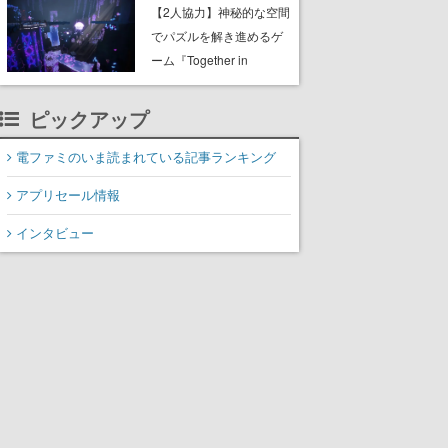
ャッチコピーは「三度の
【2人協力】神秘的な空間
飯より靴を舐めよう」と
でパズルを解き進めるゲ
前のめり。公式アカウン
ーム『Together in
トも開設され、2026年リ
Forgotten Lands』が本日
リースに向けて開発中
8月8日Steamでリリー
ピックアップ
ス。時に忘れ去られた世
界の古代洞窟を舞台に、4
電ファミのいま読まれている記事ランキング
つのバイオームを探索し
アプリセール情報
ながら脱出を目指す
インタビュー