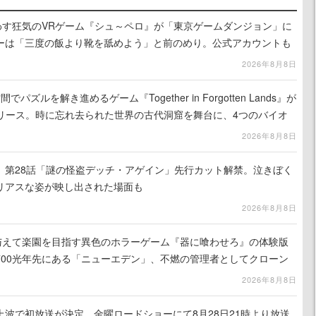
わす狂気のVRゲーム『シュ～ペロ』が「東京ゲームダンジョン」に
ーは「三度の飯より靴を舐めよう」と前のめり。公式アカウントも
リースに向けて開発中
2026年8月8日
ズルを解き進めるゲーム『Together in Forgotten Lands』が
でリリース。時に忘れ去られた世界の古代洞窟を舞台に、4つのバイオ
出を目指す
2026年8月8日
』第28話「謎の怪盗デッチ・アゲイン」先行カット解禁。泣きぼく
リアスな姿が映し出された場面も
2026年8月8日
を与えて楽園を目指す異色のホラーゲーム『器に喰わせろ』の体験版
700光年先にある「ニューエデン」、不燃の管理者としてクローン
て神に捧げる
2026年8月8日
波で初放送が決定。金曜ロードショーにて8月28日21時より放送