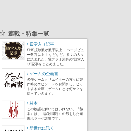
連載・特集一覧
殿堂入り記事
SNS拡散数が数千以上！ ページビュ
ー数万以上！ などなど。多くの人々
に読まれた、電ファミ渾身の“殿堂入
り”記事をまとめました。
ゲームの企画書
名作ゲームクリエイターの方々に製
作時のエピソードをお聞きし、ヒッ
トする企画（ゲーム）とは何か？を
探っていきます。
赫本
この物語を解いてはいけない。『赫
本』は、〈試験問題〉の形をした短
編ホラー小説集です。
新世代に訊く