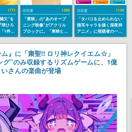
1771
1386
1144
注目度
注目度
補欠”を
「東映」の“あのオープ
「タバコを止められない
『球ひろ
ニング映像”がアクリル
猫耳キャラを描く深夜枠
』が「1件」
ブロックに。「東映ヒス
アニメ」に視聴者の一部
ストをも
トリカル グッズコレクシ
から批判意見。違法薬物
対応し
ョン」が8月下旬より発
の使用と思しき描写も含
『キング
売
めて、BPOが議論を交わ
ム』に「粛聖!! ロリ神レクイエム☆」
発元やチ
す
ング”のみ収録するリズムゲームに、1億
選手から
ういさんの楽曲が登場