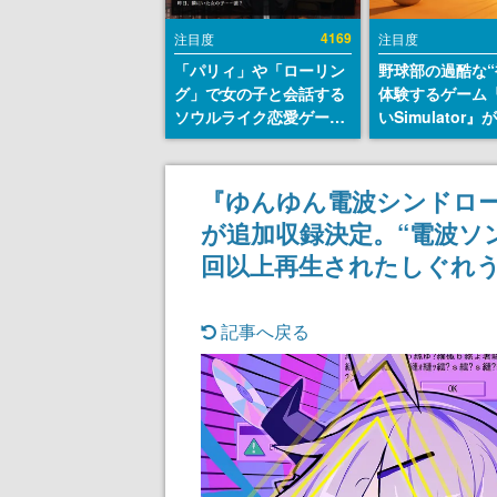
4169
注目度
注目度
「パリィ」や「ローリン
野球部の過酷な“
グ」で女の子と会話する
体験するゲーム
ソウルライク恋愛ゲーム
いSimulator
『小早川さんはソウルラ
のウィッシュリ
イク』無料公開。返事に
とにチェコ語に
失敗すると「YOU
SNSで話題に。
『ゆんゆん電波シンドロー
DIED」
ダム・カム』開
が追加収録決定。“電波ソ
ェコのプロ野球
称賛の声
回以上再生されたしぐれ
記事へ戻る