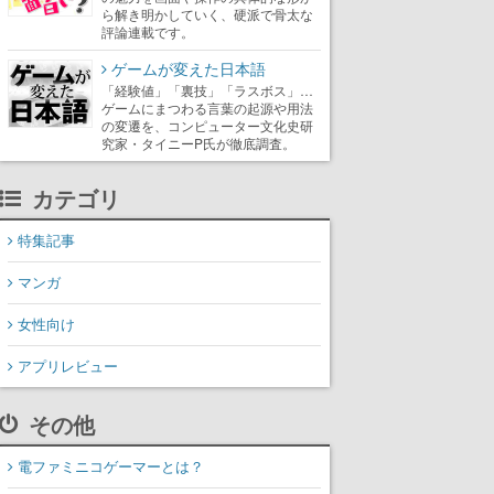
ら解き明かしていく、硬派で骨太な
評論連載です。
ゲームが変えた日本語
「経験値」「裏技」「ラスボス」…
ゲームにまつわる言葉の起源や用法
の変遷を、コンピューター文化史研
究家・タイニーP氏が徹底調査。
カテゴリ
特集記事
マンガ
女性向け
アプリレビュー
その他
電ファミニコゲーマーとは？