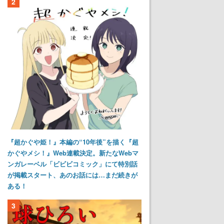
2
『超かぐや姫！』本編の“10年後”を描く『超
かぐやメシ！』Web連載決定。新たなWebマ
ンガレーベル「ビビビコミック」にて特別話
が掲載スタート、あのお話には…まだ続きが
ある！
3