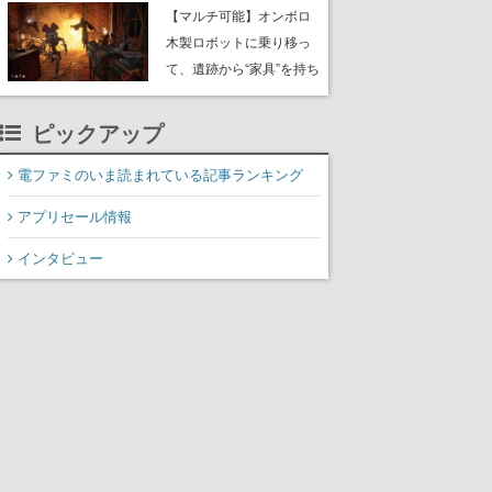
や大きな貝も
【マルチ可能】オンボロ
木製ロボットに乗り移っ
て、遺跡から“家具”を持ち
帰るホラーアクションゲ
ーム『GRAIN ROT』が本
ピックアップ
日8月8日Steamにて発
売。迫る“腐敗”から逃げ延
電ファミのいま読まれている記事ランキング
び、持ち帰った家具で基
アプリセール情報
地を再建
インタビュー