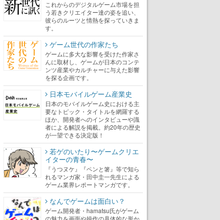
これからのデジタルゲーム市場を担
う若きクリエイター達の姿を追い、
彼らのルーツと情熱を探っていきま
す。
ゲーム世代の作家たち
ゲームに多大な影響を受けた作家さ
んに取材し、ゲームが日本のコンテ
ンツ産業やカルチャーに与えた影響
を探る企画です。
日本モバイルゲーム産業史
日本のモバイルゲーム史における主
要なトピック・タイトルを網羅する
ほか、開発者へのインタビューや識
者による解説を掲載。約20年の歴史
が一望できる決定版！
若ゲのいたり〜ゲームクリエ
イターの青春〜
『うつヌケ』『ペンと箸』等で知ら
れるマンガ家・田中圭一先生による
ゲーム業界レポートマンガです。
なんでゲームは面白い？
ゲーム開発者・hamatsu氏がゲーム
の魅力を画面や操作の具体的な形か