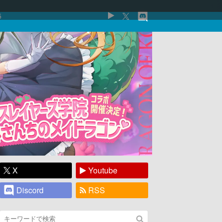
5
X
Youtube
Discord
RSS