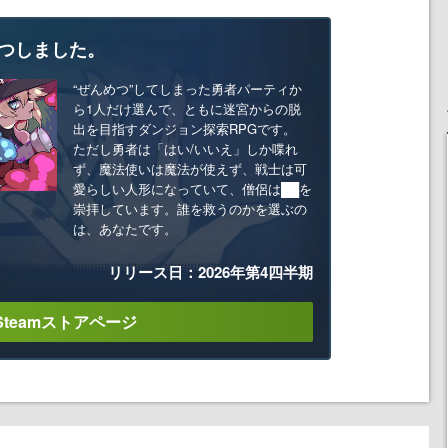
つしました。
“ぜんめつ”してしまった勇者パーティか
ら1人だけ選んで、ともに迷宮からの脱
出を目指すダンジョン探索RPGです。
ただし勇者は「はい/いいえ」しか喋れ
ず、魔法使いは魔法が使えず、戦士は可
愛らしい人形になっていて、僧侶は██を
崇拝しています。誰を救うのかを選ぶの
は、あなたです。
リリース日：2026年第4四半期
Steamストアページ