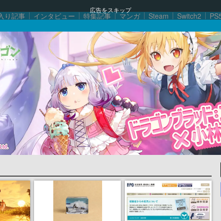
広告をスキップ
入り記事
インタビュー
特集記事
マンガ
Steam
Switch2
PS