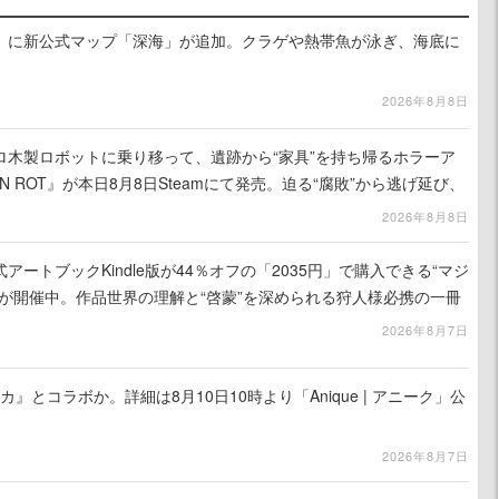
』に新公式マップ「深海」が追加。クラゲや熱帯魚が泳ぎ、海底に
2026年8月8日
ロ木製ロボットに乗り移って、遺跡から“家具”を持ち帰るホラーア
N ROT』が本日8月8日Steamにて発売。迫る“腐敗”から逃げ延び、
を再建
2026年8月8日
ートブックKindle版が44％オフの「2035円」で購入できる“マジ
が開催中。作品世界の理解と“啓蒙”を深められる狩人様必携の一冊
2026年8月7日
カ』とコラボか。詳細は8月10日10時より「Anique | アニーク」公
2026年8月7日