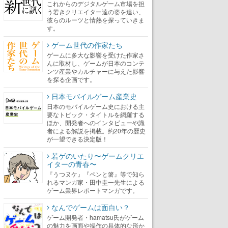
これからのデジタルゲーム市場を担
う若きクリエイター達の姿を追い、
彼らのルーツと情熱を探っていきま
す。
ゲーム世代の作家たち
ゲームに多大な影響を受けた作家さ
んに取材し、ゲームが日本のコンテ
ンツ産業やカルチャーに与えた影響
を探る企画です。
日本モバイルゲーム産業史
日本のモバイルゲーム史における主
要なトピック・タイトルを網羅する
ほか、開発者へのインタビューや識
者による解説を掲載。約20年の歴史
が一望できる決定版！
若ゲのいたり〜ゲームクリエ
イターの青春〜
『うつヌケ』『ペンと箸』等で知ら
れるマンガ家・田中圭一先生による
ゲーム業界レポートマンガです。
なんでゲームは面白い？
ゲーム開発者・hamatsu氏がゲーム
の魅力を画面や操作の具体的な形か