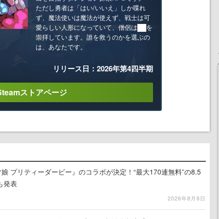
ただし勇者は「はい/いいえ」しか喋れ
ず、魔法使いは魔法が使えず、戦士は可
愛らしい人形になっていて、僧侶は██を
崇拝しています。誰を救うのかを選ぶの
は、あなたです。
リリース日：2026年第4四半期
Steamストアページ
娘 プリティーダービー』のコラボが決定！“最大170連無料”の8.5
も発表
2026年8月8日