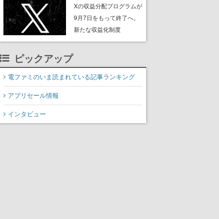
ンペーンなども発表
Xの収益分配プログラムが
9月7日をもって終了へ。
新たな収益化制度
「Original Content
Rewards Program」を発
ピックアップ
表
電ファミのいま読まれている記事ランキング
アプリセール情報
インタビュー