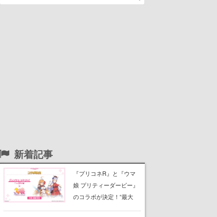
新着記事
『プリコネR』と『ウマ
娘 プリティーダービー』
のコラボが決定！“最大
170連無料”の8.5周年キャ