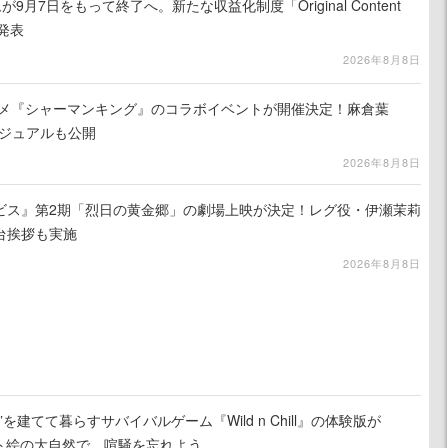
月7日をもって終了へ。新たな収益化制度「Original Content
を発表
2026年8月8日
ニメ『シャーマンキング』のコラボイベントが開催決定！麻倉葉
ビジュアルも公開
2026年8月8日
ビス』第2期「烈日の黄金郷」の劇場上映が決定！レグ役・伊瀬茉莉
台挨拶も実施
2026年8月8日
を建てて暮らすサバイバルゲーム『Wild n Chill』の体験版が
ット絵の大自然で、喧騒を忘れよう