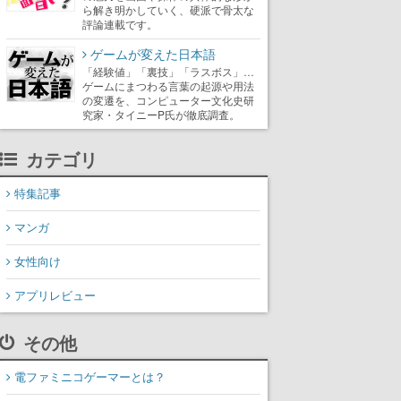
ら解き明かしていく、硬派で骨太な
評論連載です。
ゲームが変えた日本語
「経験値」「裏技」「ラスボス」…
ゲームにまつわる言葉の起源や用法
の変遷を、コンピューター文化史研
究家・タイニーP氏が徹底調査。
カテゴリ
特集記事
マンガ
女性向け
アプリレビュー
その他
電ファミニコゲーマーとは？