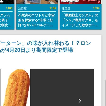
1485
1155
1034
注目度
注目度
ログラム
不死身のニワトリと宇宙
『機動戦士ガンダム』の
て終了
船を探索する“非常に好
「シャア専用ザクⅡ」を
化制度
評”なサバイバルゲーム
イメージした散水ホース
ent
『Breathedge』が無料
リールが予約開始。本体
ram」を
で配布中。入手できる期
にはシャアのパーソナル
間は8月10日まで
マークやジオン公国軍の
ピーターン」の味が入れ替わる！？ロン
エンブレム、型式番号な
が4月20日より期間限定で登場
どを配置