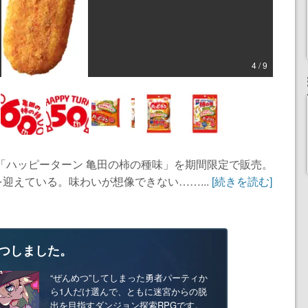
4 / 9
「ハッピーターン 亀田の柿の種味」を期間限定で販売。
を迎えている。味わいが想像できない……...
[続きを読む]
つしました。
“ぜんめつ”してしまった勇者パーティか
ら1人だけ選んで、ともに迷宮からの脱
出を目指すダンジョン探索RPGです。