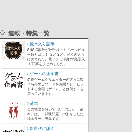
連載・特集一覧
殿堂入り記事
SNS拡散数が数千以上！ ページビュ
ー数万以上！ などなど。多くの人々
に読まれた、電ファミ渾身の“殿堂入
り”記事をまとめました。
ゲームの企画書
名作ゲームクリエイターの方々に製
作時のエピソードをお聞きし、ヒッ
トする企画（ゲーム）とは何か？を
探っていきます。
赫本
この物語を解いてはいけない。『赫
本』は、〈試験問題〉の形をした短
編ホラー小説集です。
新世代に訊く