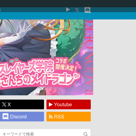
5
X
Youtube
Discord
RSS