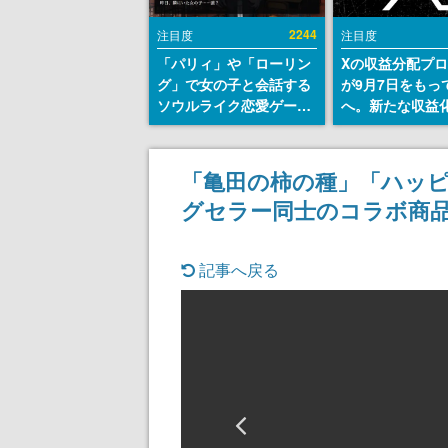
2244
注目度
注目度
「パリィ」や「ローリン
Xの収益分配プ
グ」で女の子と会話する
が9月7日をもっ
ソウルライク恋愛ゲーム
へ。新たな収益
『小早川さんはソウルラ
「Original Cont
イク』無料公開。返事に
Rewards Prog
失敗すると「YOU
発表
「亀田の柿の種」「ハッ
DIED」
グセラー同士のコラボ商品
記事へ戻る