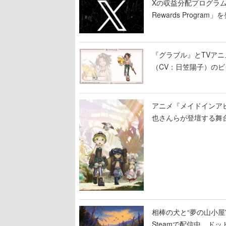
Xの収益分配プログラムが9
Rewards Program」
『グラブル』とTVア
（CV：日笠陽子）の
アニメ『メイドインア
也さんらが登壇する舞
相棒の犬と“夢の山小屋”
Steamで配信中。ド