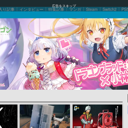
広告をスキップ
入り記事
インタビュー
特集記事
マンガ
Steam
Switch2
PS