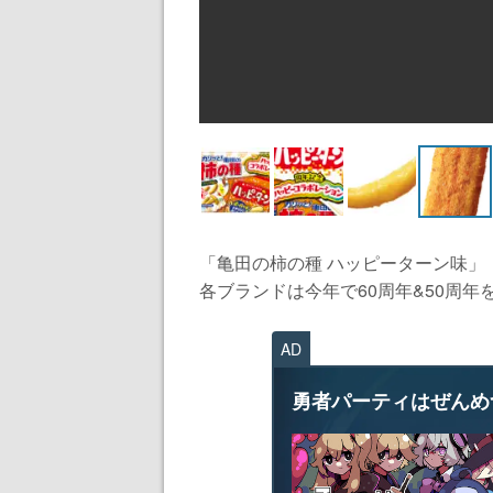
「亀田の柿の種 ハッピーターン味」
各ブランドは今年で60周年&50周年
AD
勇者パーティはぜんめ