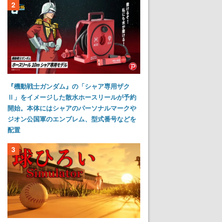
2
『機動戦士ガンダム』の「シャア専用ザク
Ⅱ」をイメージした散水ホースリールが予約
開始。本体にはシャアのパーソナルマークや
ジオン公国軍のエンブレム、型式番号などを
配置
3