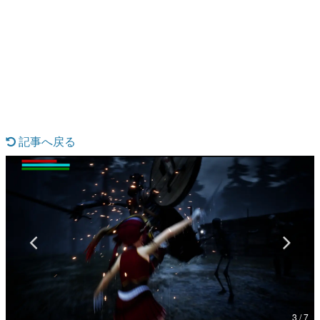
日本のコンテンツ産業やカルチャーに与えた影響を探る企
画です。
日本モバイルゲーム産業史
日本のモバイルゲーム史における主要なトピック・タイト
ルを網羅するほか、開発者へのインタビューや識者による
解説を掲載。約20年の歴史が一望できる決定版！
若ゲのいたり〜ゲームクリエイターの青春〜
『うつヌケ』『ペンと箸』等で知られるマンガ家・田中圭
一先生によるゲーム業界レポートマンガです。
記事へ戻る
なんでゲームは面白い？
ゲーム開発者・hamatsu氏がゲームの魅力を画面や操作の
具体的な形から解き明かしていく、硬派で骨太な評論連載
です。
ゲームが変えた日本語
「経験値」「裏技」「ラスボス」… ゲームにまつわる言葉
の起源や用法の変遷を、コンピューター文化史研究家・タ
イニーP氏が徹底調査。
カテゴリ
3 / 7
特集記事