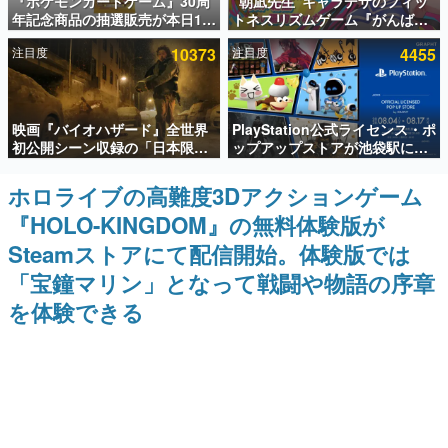
『ポケモンカードゲーム』30周
“朝凪先生”キャラデザのフィッ
年記念商品の抽選販売が本日12
トネスリズムゲーム『がんば
インタビュー
時より開始。拡張パック「30th
れ！チアリズム』Steamストア
注目度
10373
注目度
4455
CELEBRATION」のボックス
ページが公開。キャラクターの
連載・特集一覧
に、「プレミアムデッキセット
CVは陽向葵ゅかさん
エーフィ・ブラッキー」
「FUTURISTIC BOX」の計3商
殿堂入り記事
品
映画『バイオハザード』全世界
PlayStation公式ライセンス・ポ
SNS拡散数が数千以上！ ページビュー数万以上！ などな
ど。多くの人々に読まれた、電ファミ渾身の“殿堂入り”記
初公開シーン収録の「日本限
ップアップストアが池袋駅にて
事をまとめました。
定」予告映像が解禁。バイオの
期間限定で開催。夏のアパレル
日（8月10日）にあわせて、
や『ブラッドボーン』の新作ア
ホロライブの高難度3Dアクションゲーム
ゲームの企画書
「ラクーンシティ総合病院」へ
イテムが登場
名作ゲームクリエイターの方々に製作時のエピソードをお
『HOLO-KINGDOM』の無料体験版が
行く配達人の姿が披露
聞きし、ヒットする企画（ゲーム）とは何か？を探ってい
きます。
Steamストアにて配信開始。体験版では
赫本
「宝鐘マリン」となって戦闘や物語の序章
この物語を解いてはいけない。『赫本』は、〈試験問題〉
を体験できる
の形をした短編ホラー小説集です。
新世代に訊く
これからのデジタルゲーム市場を担う若きクリエイター達
の姿を追い、彼らのルーツと情熱を探っていきます。
ゲーム世代の作家たち
ゲームに多大な影響を受けた作家さんに取材し、ゲームが