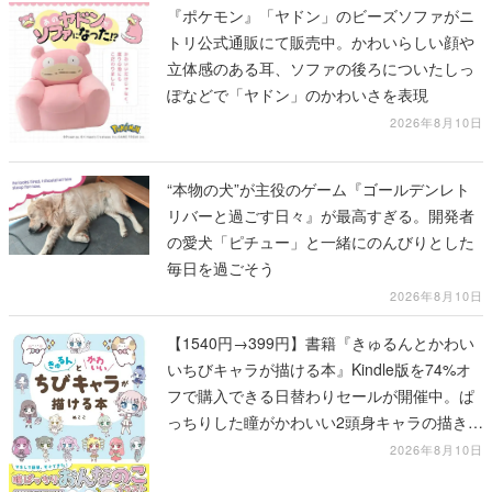
『ポケモン』「ヤドン」のビーズソファがニ
トリ公式通販にて販売中。かわいらしい顔や
立体感のある耳、ソファの後ろについたしっ
ぽなどで「ヤドン」のかわいさを表現
2026年8月10日
“本物の犬”が主役のゲーム『ゴールデンレト
リバーと過ごす日々』が最高すぎる。開発者
の愛犬「ピチュー」と一緒にのんびりとした
毎日を過ごそう
2026年8月10日
【1540円→399円】書籍『きゅるんとかわい
いちびキャラが描ける本』Kindle版を74%オ
フで購入できる日替わりセールが開催中。ぱ
っちりした瞳がかわいい2頭身キャラの描き方
を学べる1冊
2026年8月10日