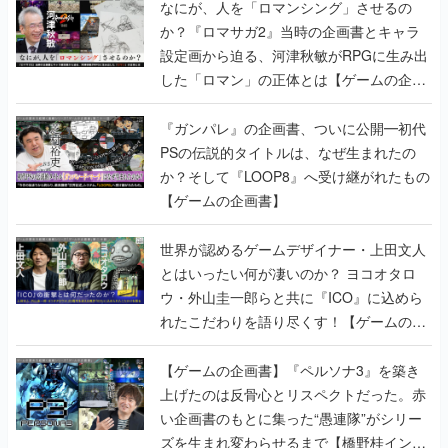
なにが、人を「ロマンシング」させるの
か？『ロマサガ2』当時の企画書とキャラ
設定画から迫る、河津秋敏がRPGに生み出
した「ロマン」の正体とは【ゲームの企画
書】
『ガンパレ』の企画書、ついに公開━初代
PSの伝説的タイトルは、なぜ生まれたの
か？そして『LOOP8』へ受け継がれたもの
【ゲームの企画書】
世界が認めるゲームデザイナー・上田文人
とはいったい何が凄いのか？ ヨコオタロ
ウ・外山圭一郎らと共に『ICO』に込めら
れたこだわりを語り尽くす！【ゲームの企
画書】
【ゲームの企画書】『ペルソナ3』を築き
上げたのは反骨心とリスペクトだった。赤
い企画書のもとに集った“愚連隊”がシリー
ズを生まれ変わらせるまで【橋野桂インタ