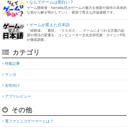
なんでゲームは面白い？
ゲーム開発者・hamatsu氏がゲームの魅力を画面や操作の具体的
な形から解き明かしていく、硬派で骨太な評論連載です。
ゲームが変えた日本語
「経験値」「裏技」「ラスボス」… ゲームにまつわる言葉の起
源や用法の変遷を、コンピューター文化史研究家・タイニーP氏
が徹底調査。
カテゴリ
特集記事
マンガ
女性向け
アプリレビュー
その他
電ファミニコゲーマーとは？