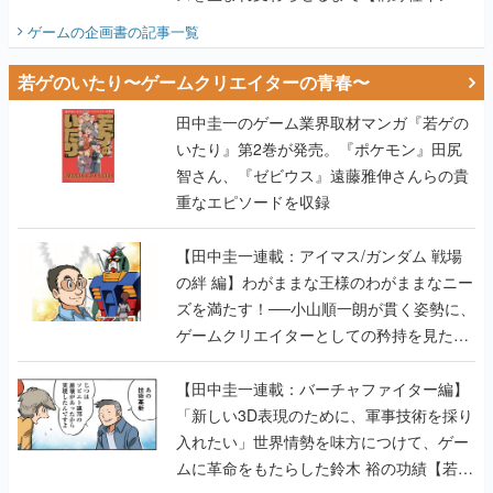
ビュー】
ゲームの企画書
の記事一覧
若ゲのいたり〜ゲームクリエイターの青春〜
田中圭一のゲーム業界取材マンガ『若ゲの
いたり』第2巻が発売。『ポケモン』田尻
智さん、『ゼビウス』遠藤雅伸さんらの貴
重なエピソードを収録
【田中圭一連載：アイマス/ガンダム 戦場
の絆 編】わがままな王様のわがままなニー
ズを満たす！──小山順一朗が貫く姿勢に、
ゲームクリエイターとしての矜持を見た
【若ゲのいたり最終回】
【田中圭一連載：バーチャファイター編】
「新しい3D表現のために、軍事技術を採り
入れたい」世界情勢を味方につけて、ゲー
ムに革命をもたらした鈴木 裕の功績【若ゲ