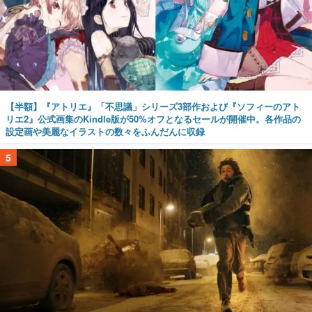
【半額】『アトリエ』「不思議」シリーズ3部作および『ソフィーのアト
リエ2』公式画集のKindle版が50%オフとなるセールが開催中。各作品の
設定画や美麗なイラストの数々をふんだんに収録
5