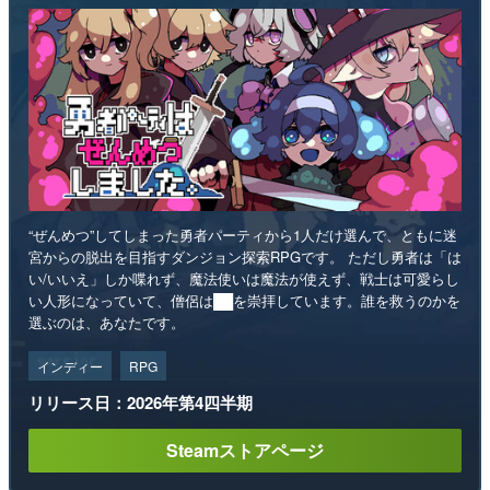
“ぜんめつ”してしまった勇者パーティから1人だけ選んで、ともに迷
宮からの脱出を目指すダンジョン探索RPGです。 ただし勇者は「は
い/いいえ」しか喋れず、魔法使いは魔法が使えず、戦士は可愛らし
い人形になっていて、僧侶は██を崇拝しています。誰を救うのかを
選ぶのは、あなたです。
インディー
RPG
リリース日：2026年第4四半期
Steamストアページ