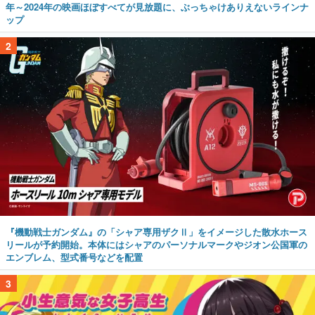
年～2024年の映画ほぼすべてが見放題に、ぶっちゃけありえないラインナ
ップ
2
『機動戦士ガンダム』の「シャア専用ザクⅡ」をイメージした散水ホース
リールが予約開始。本体にはシャアのパーソナルマークやジオン公国軍の
エンブレム、型式番号などを配置
3