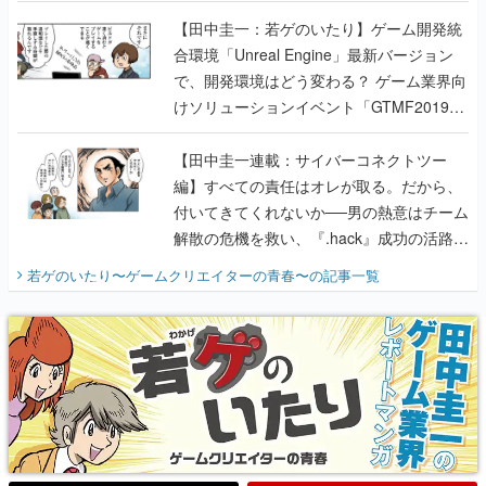
のいたり】
【田中圭一：若ゲのいたり】ゲーム開発統
合環境「Unreal Engine」最新バージョン
で、開発環境はどう変わる？ ゲーム業界向
けソリューションイベント「GTMF2019」
に行って、より理解を深めよう【PR】
【田中圭一連載：サイバーコネクトツー
編】すべての責任はオレが取る。だから、
付いてきてくれないか──男の熱意はチーム
解散の危機を救い、『.hack』成功の活路を
開く。業界の快男児・松山 洋に流れる血は
若ゲのいたり〜ゲームクリエイターの青春〜
の記事一覧
『少年ジャンプ』色だった【若ゲのいた
り】