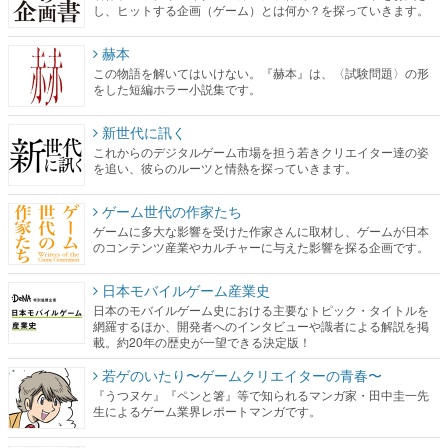
し、ヒットする企画（ゲーム）とは何か？を探っていきます。
赫本
この物語を解いてはいけない。『赫本』は、〈試験問題〉の形
をした短編ホラー小説集です。
新世代に訊く
これからのデジタルゲーム市場を担う若きクリエイター達の姿
を追い、彼らのルーツと情熱を探っていきます。
ゲーム世代の作家たち
ゲームに多大な影響を受けた作家さんに取材し、ゲームが日本
のコンテンツ産業やカルチャーに与えた影響を探る企画です。
日本モバイルゲーム産業史
日本のモバイルゲーム史における主要なトピック・タイトルを
網羅するほか、開発者へのインタビューや識者による解説を掲
載。約20年の歴史が一望できる決定版！
若ゲのいたり〜ゲームクリエイターの青春〜
『うつヌケ』『ペンと箸』等で知られるマンガ家・田中圭一先
生によるゲーム業界レポートマンガです。