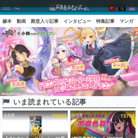
広告をスキップ
赫本
動画
殿堂入り記事
インタビュー
特集記事
マンガ
いま読まれている記事
ピックアップ
注目度
23463
注目度
13794
電ファミのいま読まれている記事ランキング
アプリセール情報