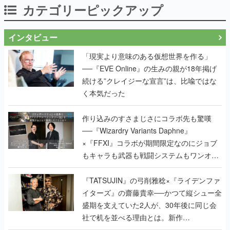
カテゴリーピックアップ
インタビュー
「現実より意味のある仮想世界を作る」
──『EVE Online』の生みの親が18年掲げ
続ける”クレイジーな宣言”は、比喩ではな
く本気だった
作り込みのすさまじさにコラボ先も驚嘆
──『Wizardry Variants Daphne』
×『FFXI』コラボが期間限定なのにジョブ
もキャラも武器も戦闘システムもワンオフ
で作り込まれた理由を両ディレクターに聞
く
『TATSUJIN』の弓削雅稔×『ライデンファ
イターズ』の齋藤貴幸──かつて縦シュー全
盛期を支えていた2人が、30年後に同じ会
社で机を並べる理由とは。新作
『TATSUJIN EXTREME』で初タッグを組