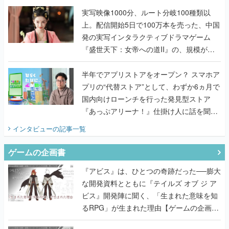
んだレジェンド2人に訊く開発秘話
実写映像1000分、ルート分岐100種類以
上。配信開始5日で100万本を売った、中国
発の実写インタラクティブドラマゲーム
『盛世天下：女帝への道II』の、規模が違
うこだわりをプロデューサーに聞いた
半年でアプリストアをオープン？ スマホア
プリの“代替ストア”として、わずか6ヵ月で
国内向けローンチを行った発見型ストア
『あっぷアリーナ！』仕掛け人に話を聞い
てみた
インタビュー
の記事一覧
ゲームの企画書
『アビス』は、ひとつの奇跡だった──膨大
な開発資料とともに『テイルズ オブ ジ ア
ビス』開発陣に聞く、「生まれた意味を知
るRPG」が生まれた理由【ゲームの企画
書】