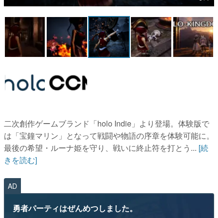
マンガ
女性向け
アプリレビュー
その他
電ファミニコゲーマーとは？
運営：株式会社マレ
二次創作ゲームブランド「holo Indie」より登場。体験版で
は「宝鐘マリン」となって戦闘や物語の序章を体験可能に。
最後の希望・ルーナ姫を守り、戦いに終止符を打とう...
[続
きを読む]
AD
勇者パーティはぜんめつしました。