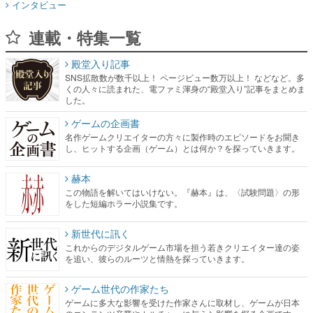
インタビュー
連載・特集一覧
殿堂入り記事
SNS拡散数が数千以上！ ページビュー数万以上！ などなど。多
くの人々に読まれた、電ファミ渾身の“殿堂入り”記事をまとめま
した。
ゲームの企画書
名作ゲームクリエイターの方々に製作時のエピソードをお聞き
し、ヒットする企画（ゲーム）とは何か？を探っていきます。
赫本
この物語を解いてはいけない。『赫本』は、〈試験問題〉の形
をした短編ホラー小説集です。
新世代に訊く
これからのデジタルゲーム市場を担う若きクリエイター達の姿
を追い、彼らのルーツと情熱を探っていきます。
ゲーム世代の作家たち
ゲームに多大な影響を受けた作家さんに取材し、ゲームが日本