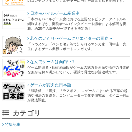
のコンテンツ産業やカルチャーに与えた影響を探る企画です。
日本モバイルゲーム産業史
日本のモバイルゲーム史における主要なトピック・タイトルを
網羅するほか、開発者へのインタビューや識者による解説を掲
載。約20年の歴史が一望できる決定版！
若ゲのいたり〜ゲームクリエイターの青春〜
『うつヌケ』『ペンと箸』等で知られるマンガ家・田中圭一先
生によるゲーム業界レポートマンガです。
なんでゲームは面白い？
ゲーム開発者・hamatsu氏がゲームの魅力を画面や操作の具体的
な形から解き明かしていく、硬派で骨太な評論連載です。
ゲームが変えた日本語
「経験値」「裏技」「ラスボス」… ゲームにまつわる言葉の起
源や用法の変遷を、コンピューター文化史研究家・タイニーP氏
が徹底調査。
カテゴリ
特集記事