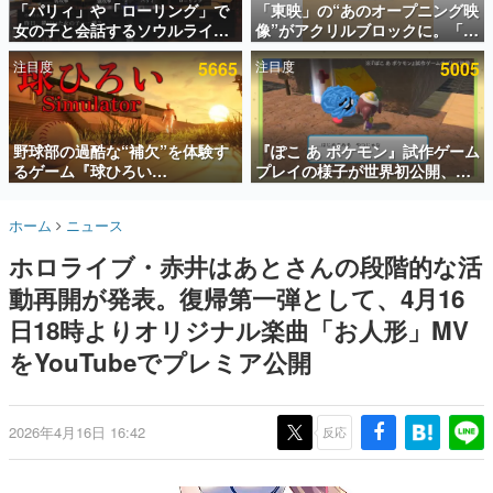
「パリィ」や「ローリング」で
「東映」の“あのオープニング映
女の子と会話するソウルライク
像”がアクリルブロックに。「東
インタビュー
恋愛ゲーム『小早川さんはソウ
映ヒストリカル グッズコレクシ
注目度
5665
注目度
5005
ルライク』無料公開。返事に失
ョン」が8月下旬より発売
連載・特集一覧
敗すると「YOU DIED」
殿堂入り記事
SNS拡散数が数千以上！ ページビュー数万以上！ などな
野球部の過酷な“補欠”を体験す
『ぽこ あ ポケモン』試作ゲーム
ど。多くの人々に読まれた、電ファミ渾身の“殿堂入り”記
るゲーム『球ひろい
プレイの様子が世界初公開、貴
事をまとめました。
Simulator』が「1件」のウィッ
重な企画書の一部も見れちゃ
シュリストをもとにチェコ語に
う。ゲームフリーク・大森滋氏
ゲームの企画書
ホーム
ニュース
対応しSNSで話題に。『キング
が開発秘話を語る動画がゲーム
名作ゲームクリエイターの方々に製作時のエピソードをお
聞きし、ヒットする企画（ゲーム）とは何か？を探ってい
ダム・カム』開発元やチェコの
フリーク公式YouTubeで公開中
ホロライブ・赤井はあとさんの段階的な活
きます。
プロ野球選手から称賛の声
動再開が発表。復帰第一弾として、4月16
赫本
この物語を解いてはいけない。『赫本』は、〈試験問題〉
日18時よりオリジナル楽曲「お人形」MV
の形をした短編ホラー小説集です。
をYouTubeでプレミア公開
新世代に訊く
これからのデジタルゲーム市場を担う若きクリエイター達
の姿を追い、彼らのルーツと情熱を探っていきます。
2026年4月16日 16:42
反応
ゲーム世代の作家たち
ゲームに多大な影響を受けた作家さんに取材し、ゲームが