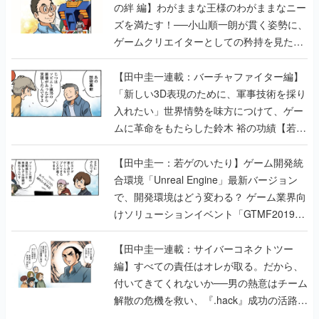
の絆 編】わがままな王様のわがままなニー
ズを満たす！──小山順一朗が貫く姿勢に、
ゲームクリエイターとしての矜持を見た
【若ゲのいたり最終回】
【田中圭一連載：バーチャファイター編】
「新しい3D表現のために、軍事技術を採り
入れたい」世界情勢を味方につけて、ゲー
ムに革命をもたらした鈴木 裕の功績【若ゲ
のいたり】
【田中圭一：若ゲのいたり】ゲーム開発統
合環境「Unreal Engine」最新バージョン
で、開発環境はどう変わる？ ゲーム業界向
けソリューションイベント「GTMF2019」
に行って、より理解を深めよう【PR】
【田中圭一連載：サイバーコネクトツー
編】すべての責任はオレが取る。だから、
付いてきてくれないか──男の熱意はチーム
解散の危機を救い、『.hack』成功の活路を
開く。業界の快男児・松山 洋に流れる血は