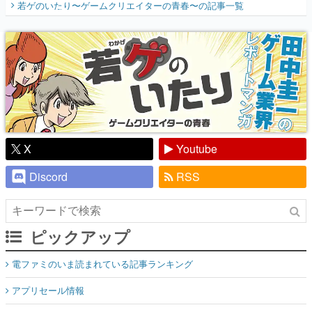
若ゲのいたり〜ゲームクリエイターの青春〜
の記事一覧
『少年ジャンプ』色だった【若ゲのいた
り】
X
Youtube
Discord
RSS
ピックアップ
電ファミのいま読まれている記事ランキング
アプリセール情報