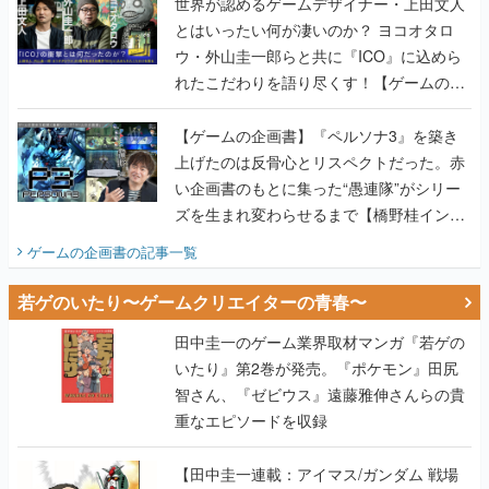
世界が認めるゲームデザイナー・上田文人
とはいったい何が凄いのか？ ヨコオタロ
ウ・外山圭一郎らと共に『ICO』に込めら
れたこだわりを語り尽くす！【ゲームの企
画書】
【ゲームの企画書】『ペルソナ3』を築き
上げたのは反骨心とリスペクトだった。赤
い企画書のもとに集った“愚連隊”がシリー
ズを生まれ変わらせるまで【橋野桂インタ
ビュー】
ゲームの企画書
の記事一覧
若ゲのいたり〜ゲームクリエイターの青春〜
田中圭一のゲーム業界取材マンガ『若ゲの
いたり』第2巻が発売。『ポケモン』田尻
智さん、『ゼビウス』遠藤雅伸さんらの貴
重なエピソードを収録
【田中圭一連載：アイマス/ガンダム 戦場