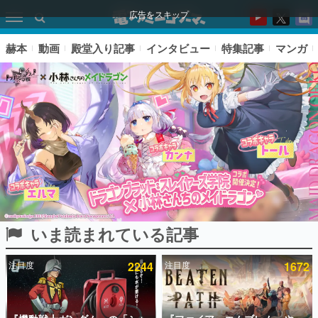
広告をスキップ
赫本
動画
殿堂入り記事
インタビュー
特集記事
マンガ
いま読まれている記事
ピックアップ
注目度
2244
注目度
1672
電ファミのいま読まれている記事ランキング
アプリセール情報