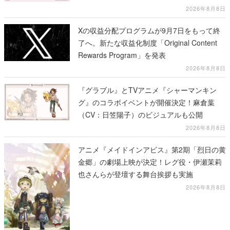
2026年8月8日
Xの収益分配プログラムが9月7日をもって終
了へ。新たな収益化制度「Original Content
Rewards Program」を発表
2026年8月8日
『グラブル』とTVアニメ『シャーマンキン
グ』のコラボイベントが開催決定！麻倉葉
（CV：日笠陽子）のビジュアルも公開
2026年8月8日
アニメ『メイドインアビス』第2期「烈日の黄
金郷」の劇場上映が決定！レグ役・伊瀬茉莉
也さんらが登壇する舞台挨拶も実施
2026年8月8日