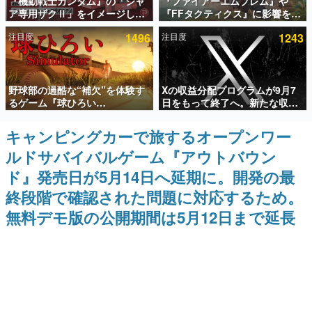
『機動戦士ガンダム』の「シャ
『ファイアーエムブレム』や
ア専用ザクⅡ」をイメージした
『FFタクティクス』に影響を受
インタビュー
散水ホースリールが予約開始。
けた新作戦略RPG『Beaten
注目度
1496
注目度
1243
本体にはシャアのパーソナルマ
Path』2027年に発売へ。
連載・特集一覧
ークやジオン公国軍のエンブレ
PC（Steam）、PS5、Xbox、
ム、型式番号などを配置
Switch向けにリリース予定
殿堂入り記事
野球部の過酷な“補欠”を体験す
Xの収益分配プログラムが9月7
SNS拡散数が数千以上！ ページビュー数万以上！ などな
ど。多くの人々に読まれた、電ファミ渾身の“殿堂入り”記
るゲーム『球ひろい
日をもって終了へ。新たな収益
事をまとめました。
Simulator』が「1件」のウィッ
化制度「Original Content
シュリストをもとにチェコ語に
Rewards Program」を発表
キャンピングカーで旅するオープンワー
ゲームの企画書
対応しSNSで話題に。『キング
名作ゲームクリエイターの方々に製作時のエピソードをお
ルドサバイバルゲーム『アウトバウン
ダム・カム』開発元やチェコの
聞きし、ヒットする企画（ゲーム）とは何か？を探ってい
プロ野球選手から称賛の声
きます。
ド』発売日が5月14日へ延期に。開発の最
赫本
終段階で確認された問題に対応するため。
この物語を解いてはいけない。『赫本』は、〈試験問題〉
無料デモ版の公開期間は5月12日まで延長
の形をした短編ホラー小説集です。
新世代に訊く
これからのデジタルゲーム市場を担う若きクリエイター達
の姿を追い、彼らのルーツと情熱を探っていきます。
ゲーム世代の作家たち
ゲームに多大な影響を受けた作家さんに取材し、ゲームが