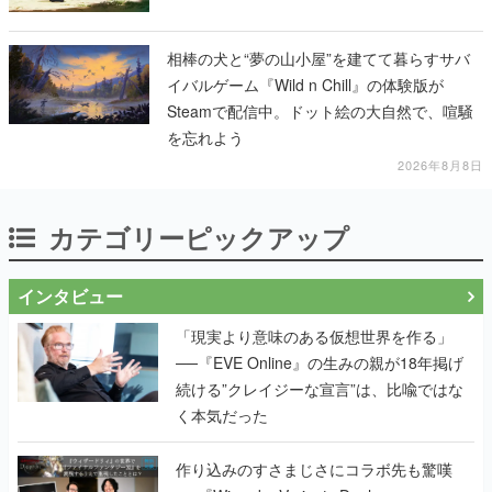
相棒の犬と“夢の山小屋”を建てて暮らすサバ
イバルゲーム『Wild n Chill』の体験版が
Steamで配信中。ドット絵の大自然で、喧騒
を忘れよう
2026年8月8日
カテゴリーピックアップ
インタビュー
「現実より意味のある仮想世界を作る」
──『EVE Online』の生みの親が18年掲げ
続ける”クレイジーな宣言”は、比喩ではな
く本気だった
作り込みのすさまじさにコラボ先も驚嘆