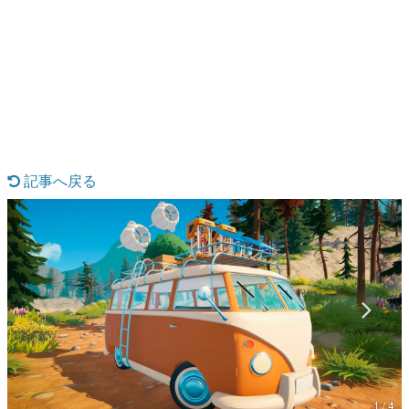
日本のコンテンツ産業やカルチャーに与えた影響を探る企
画です。
日本モバイルゲーム産業史
日本のモバイルゲーム史における主要なトピック・タイト
ルを網羅するほか、開発者へのインタビューや識者による
解説を掲載。約20年の歴史が一望できる決定版！
若ゲのいたり〜ゲームクリエイターの青春〜
『うつヌケ』『ペンと箸』等で知られるマンガ家・田中圭
一先生によるゲーム業界レポートマンガです。
記事へ戻る
なんでゲームは面白い？
ゲーム開発者・hamatsu氏がゲームの魅力を画面や操作の
具体的な形から解き明かしていく、硬派で骨太な評論連載
です。
ゲームが変えた日本語
「経験値」「裏技」「ラスボス」… ゲームにまつわる言葉
の起源や用法の変遷を、コンピューター文化史研究家・タ
イニーP氏が徹底調査。
カテゴリ
1 / 4
特集記事