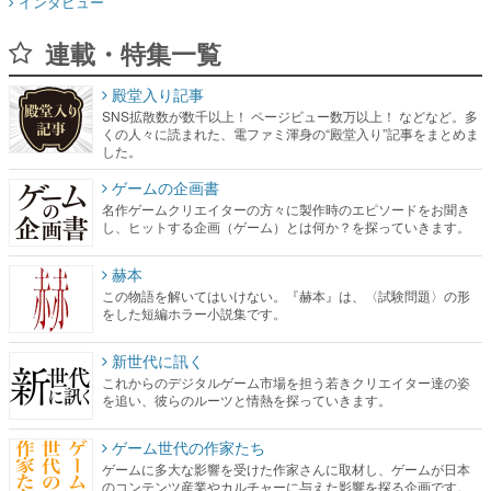
インタビュー
連載・特集一覧
殿堂入り記事
SNS拡散数が数千以上！ ページビュー数万以上！ などなど。多
くの人々に読まれた、電ファミ渾身の“殿堂入り”記事をまとめま
した。
ゲームの企画書
名作ゲームクリエイターの方々に製作時のエピソードをお聞き
し、ヒットする企画（ゲーム）とは何か？を探っていきます。
赫本
この物語を解いてはいけない。『赫本』は、〈試験問題〉の形
をした短編ホラー小説集です。
新世代に訊く
これからのデジタルゲーム市場を担う若きクリエイター達の姿
を追い、彼らのルーツと情熱を探っていきます。
ゲーム世代の作家たち
ゲームに多大な影響を受けた作家さんに取材し、ゲームが日本
のコンテンツ産業やカルチャーに与えた影響を探る企画です。