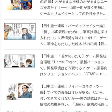
の絆 編】わがままな王様のわがままなニー
ズを満たす！──小山順一朗が貫く姿勢に、
ゲームクリエイターとしての矜持を見た
【若ゲのいたり最終回】
【田中圭一連載：バーチャファイター編】
「新しい3D表現のために、軍事技術を採り
入れたい」世界情勢を味方につけて、ゲー
ムに革命をもたらした鈴木 裕の功績【若ゲ
のいたり】
【田中圭一：若ゲのいたり】ゲーム開発統
合環境「Unreal Engine」最新バージョン
で、開発環境はどう変わる？ ゲーム業界向
けソリューションイベント「GTMF2019」
に行って、より理解を深めよう【PR】
【田中圭一連載：サイバーコネクトツー
編】すべての責任はオレが取る。だから、
付いてきてくれないか──男の熱意はチーム
解散の危機を救い、『.hack』成功の活路を
開く。業界の快男児・松山 洋に流れる血は