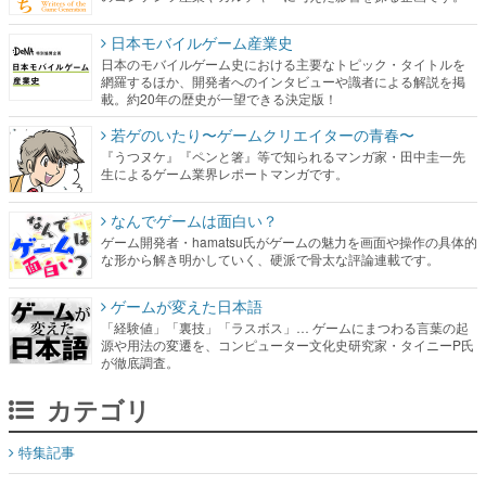
日本モバイルゲーム産業史
日本のモバイルゲーム史における主要なトピック・タイトルを
網羅するほか、開発者へのインタビューや識者による解説を掲
載。約20年の歴史が一望できる決定版！
若ゲのいたり〜ゲームクリエイターの青春〜
『うつヌケ』『ペンと箸』等で知られるマンガ家・田中圭一先
生によるゲーム業界レポートマンガです。
なんでゲームは面白い？
ゲーム開発者・hamatsu氏がゲームの魅力を画面や操作の具体的
な形から解き明かしていく、硬派で骨太な評論連載です。
ゲームが変えた日本語
「経験値」「裏技」「ラスボス」… ゲームにまつわる言葉の起
源や用法の変遷を、コンピューター文化史研究家・タイニーP氏
が徹底調査。
カテゴリ
特集記事