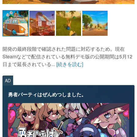
マンガ
女性向け
アプリレビュー
その他
開発の最終段階で確認された問題に対応するため。現在
Steamなどで配信されている無料デモ版の公開期間は5月12
電ファミニコゲーマーとは？
日まで延長されている...
[続きを読む]
運営：株式会社マレ
AD
勇者パーティはぜんめつしました。