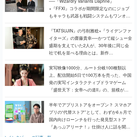
──『Wizardry Variants Daphne』
×『FFXI』コラボが期間限定なのにジョブ
もキャラも武器も戦闘システムもワンオフ
で作り込まれた理由を両ディレクターに聞
く
『TATSUJIN』の弓削雅稔×『ライデンファ
イターズ』の齋藤貴幸──かつて縦シュー全
盛期を支えていた2人が、30年後に同じ会
社で机を並べる理由とは。新作
『TATSUJIN EXTREME』で初タッグを組
んだレジェンド2人に訊く開発秘話
実写映像1000分、ルート分岐100種類以
上。配信開始5日で100万本を売った、中国
発の実写インタラクティブドラマゲーム
『盛世天下：女帝への道II』の、規模が違
うこだわりをプロデューサーに聞いた
半年でアプリストアをオープン？ スマホア
プリの“代替ストア”として、わずか6ヵ月で
国内向けローンチを行った発見型ストア
『あっぷアリーナ！』仕掛け人に話を聞い
てみた