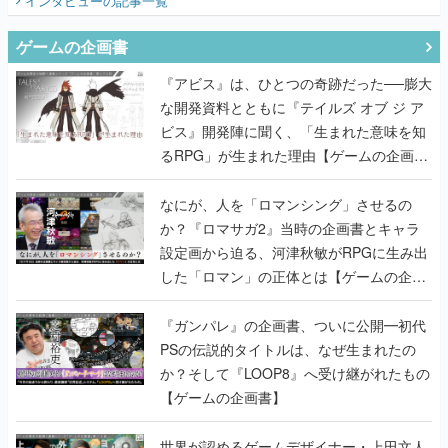
インタビュー
の記事一覧
ゲームの企画書
『アビス』は、ひとつの奇跡だった──膨大
な開発資料とともに『テイルズ オブ ジ ア
ビス』開発陣に聞く、「生まれた意味を知
るRPG」が生まれた理由【ゲームの企画
書】
なにが、人を「ロマンシング」させるの
か？『ロマサガ2』当時の企画書とキャラ
設定画から迫る、河津秋敏がRPGに生み出
した「ロマン」の正体とは【ゲームの企画
書】
『ガンパレ』の企画書、ついに公開━初代
PSの伝説的タイトルは、なぜ生まれたの
か？そして『LOOP8』へ受け継がれたもの
【ゲームの企画書】
世界が認めるゲームデザイナー・上田文人