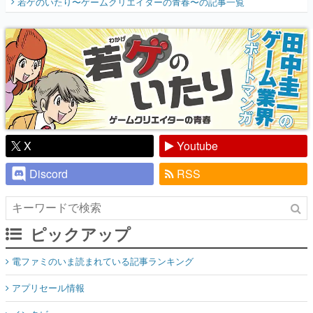
若ゲのいたり〜ゲームクリエイターの青春〜
の記事一覧
『少年ジャンプ』色だった【若ゲのいた
り】
X
Youtube
Discord
RSS
ピックアップ
電ファミのいま読まれている記事ランキング
アプリセール情報