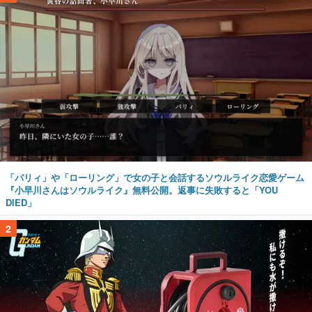
「パリィ」や「ローリング」で女の子と会話するソウルライク恋愛ゲーム
『小早川さんはソウルライク』無料公開。返事に失敗すると「YOU
DIED」
2