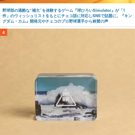
野球部の過酷な“補欠”を体験するゲーム『球ひろいSimulator』が「1
件」のウィッシュリストをもとにチェコ語に対応しSNSで話題に。『キン
グダム・カム』開発元やチェコのプロ野球選手から称賛の声
4