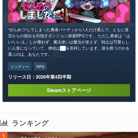
“ぜんめつ”してしまった勇者パーティから1人だけ選んで、ともに迷
宮からの脱出を目指すダンジョン探索RPGです。 ただし勇者は「は
い/いいえ」しか喋れず、魔法使いは魔法が使えず、戦士は可愛らし
い人形になっていて、僧侶は██を崇拝しています。誰を救うのかを
選ぶのは、あなたです。
インディー
RPG
リリース日：2026年第4四半期
Steamストアページ
ランキング
1