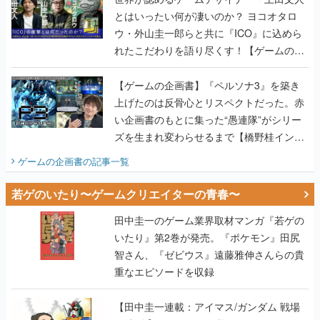
とはいったい何が凄いのか？ ヨコオタロ
ウ・外山圭一郎らと共に『ICO』に込めら
れたこだわりを語り尽くす！【ゲームの企
画書】
【ゲームの企画書】『ペルソナ3』を築き
上げたのは反骨心とリスペクトだった。赤
い企画書のもとに集った“愚連隊”がシリー
ズを生まれ変わらせるまで【橋野桂インタ
ビュー】
ゲームの企画書
の記事一覧
若ゲのいたり〜ゲームクリエイターの青春〜
田中圭一のゲーム業界取材マンガ『若ゲの
いたり』第2巻が発売。『ポケモン』田尻
智さん、『ゼビウス』遠藤雅伸さんらの貴
重なエピソードを収録
【田中圭一連載：アイマス/ガンダム 戦場