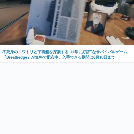
不死身のニワトリと宇宙船を探索する“非常に好評”なサバイバルゲーム
『Breathedge』が無料で配布中。入手できる期間は8月10日まで