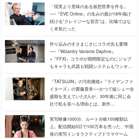
「現実より意味のある仮想世界を作る」
──『EVE Online』の生みの親が18年掲げ
続ける”クレイジーな宣言”は、比喩ではな
く本気だった
作り込みのすさまじさにコラボ先も驚嘆
──『Wizardry Variants Daphne』
×『FFXI』コラボが期間限定なのにジョブ
もキャラも武器も戦闘システムもワンオフ
で作り込まれた理由を両ディレクターに聞
く
『TATSUJIN』の弓削雅稔×『ライデンファ
イターズ』の齋藤貴幸──かつて縦シュー全
盛期を支えていた2人が、30年後に同じ会
社で机を並べる理由とは。新作
『TATSUJIN EXTREME』で初タッグを組
んだレジェンド2人に訊く開発秘話
実写映像1000分、ルート分岐100種類以
上。配信開始5日で100万本を売った、中国
発の実写インタラクティブドラマゲーム