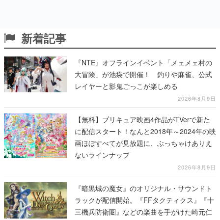
新着記事
『NTE』オフラインイベント「メェメェ村の
大冒険」が池袋で開催！ 釣りや麻雀、公式
レイヤーと影鬼ごっこが楽しめる
2026年8月9日
【無料】プリキュア映画4作品がTVerで新た
に配信スタート！なんと2018年～2024年の映
画ほぼすべてが見放題に、ぶっちゃけありえ
ないラインナップ
2026年8月9日
『暗黒城の魔女』のオリジナル・サウンドト
ラックが配信開始。『FFタクティクス』『十
三機兵防衛圏』などの楽曲を手がけた崎元仁