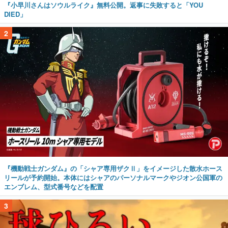
『小早川さんはソウルライク』無料公開。返事に失敗すると「YOU
DIED」
2
『機動戦士ガンダム』の「シャア専用ザクⅡ」をイメージした散水ホース
リールが予約開始。本体にはシャアのパーソナルマークやジオン公国軍の
エンブレム、型式番号などを配置
3