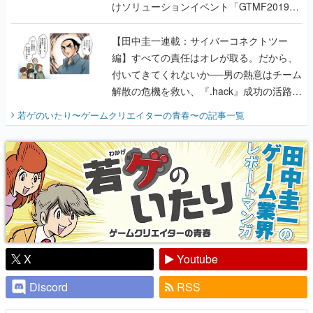
けソリューションイベント「GTMF2019」
に行って、より理解を深めよう【PR】
【田中圭一連載：サイバーコネクトツー
編】すべての責任はオレが取る。だから、
付いてきてくれないか──男の熱意はチーム
解散の危機を救い、『.hack』成功の活路を
開く。業界の快男児・松山 洋に流れる血は
若ゲのいたり〜ゲームクリエイターの青春〜
の記事一覧
『少年ジャンプ』色だった【若ゲのいた
り】
X
Youtube
Discord
RSS