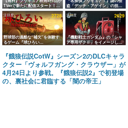
【無料】プリキュア映画4作品が
『名探偵プリキュア！』謎の怪
TVerで新たに配信スタート！な
盗「デッチ・アゲイン」の担当
インタビュー
んと2018年～2024年の映画ほぼ
キャストは天﨑滉平さんと判
注目度
2728
注目度
2629
すべてが見放題に、ぶっちゃけ
明。『Re:ゼロから始める異世
連載・特集一覧
ありえないラインナップ
界生活』オットー役、『ヒプノ
シスマイク』山田三郎役など
殿堂入り記事
野球部の過酷な“補欠”を体験す
『機動戦士ガンダム』の「シャ
SNS拡散数が数千以上！ ページビュー数万以上！ などな
ど。多くの人々に読まれた、電ファミ渾身の“殿堂入り”記
るゲーム『球ひろい
ア専用ザクⅡ」をイメージした
事をまとめました。
Simulator』が「1件」のウィッ
散水ホースリールが予約開始。
シュリストをもとにチェコ語に
本体にはシャアのパーソナルマ
『餓狼伝説CotW』シーズン2のDLCキャラ
ゲームの企画書
対応しSNSで話題に。『キング
ークやジオン公国軍のエンブレ
名作ゲームクリエイターの方々に製作時のエピソードをお
クター「ヴォルフガング・クラウザー」が
ダム・カム』開発元やチェコの
ム、型式番号などを配置
聞きし、ヒットする企画（ゲーム）とは何か？を探ってい
プロ野球選手から称賛の声
きます。
4月24日より参戦。『餓狼伝説2』で初登場
赫本
の、裏社会に君臨する「闇の帝王」
この物語を解いてはいけない。『赫本』は、〈試験問題〉
の形をした短編ホラー小説集です。
新世代に訊く
これからのデジタルゲーム市場を担う若きクリエイター達
の姿を追い、彼らのルーツと情熱を探っていきます。
ゲーム世代の作家たち
ゲームに多大な影響を受けた作家さんに取材し、ゲームが