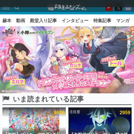
広告をスキップ
赫本
動画
殿堂入り記事
インタビュー
特集記事
マンガ
いま読まれている記事
ピックアップ
注目度
9526
注目度
2959
電ファミのいま読まれている記事ランキング
アプリセール情報