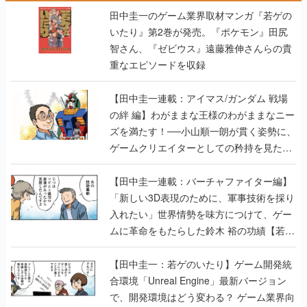
田中圭一のゲーム業界取材マンガ『若ゲの
いたり』第2巻が発売。『ポケモン』田尻
智さん、『ゼビウス』遠藤雅伸さんらの貴
重なエピソードを収録
【田中圭一連載：アイマス/ガンダム 戦場
の絆 編】わがままな王様のわがままなニー
ズを満たす！──小山順一朗が貫く姿勢に、
ゲームクリエイターとしての矜持を見た
【若ゲのいたり最終回】
【田中圭一連載：バーチャファイター編】
「新しい3D表現のために、軍事技術を採り
入れたい」世界情勢を味方につけて、ゲー
ムに革命をもたらした鈴木 裕の功績【若ゲ
のいたり】
【田中圭一：若ゲのいたり】ゲーム開発統
合環境「Unreal Engine」最新バージョン
で、開発環境はどう変わる？ ゲーム業界向