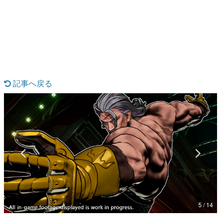
日本のコンテンツ産業やカルチャーに与えた影響を探る企
画です。
日本モバイルゲーム産業史
日本のモバイルゲーム史における主要なトピック・タイト
ルを網羅するほか、開発者へのインタビューや識者による
解説を掲載。約20年の歴史が一望できる決定版！
若ゲのいたり〜ゲームクリエイターの青春〜
『うつヌケ』『ペンと箸』等で知られるマンガ家・田中圭
記事へ戻る
一先生によるゲーム業界レポートマンガです。
なんでゲームは面白い？
ゲーム開発者・hamatsu氏がゲームの魅力を画面や操作の
具体的な形から解き明かしていく、硬派で骨太な評論連載
です。
ゲームが変えた日本語
「経験値」「裏技」「ラスボス」… ゲームにまつわる言葉
の起源や用法の変遷を、コンピューター文化史研究家・タ
イニーP氏が徹底調査。
カテゴリ
5 / 14
特集記事