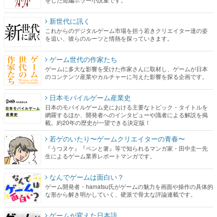
新世代に訊く
これからのデジタルゲーム市場を担う若きクリエイター達の姿
を追い、彼らのルーツと情熱を探っていきます。
ゲーム世代の作家たち
ゲームに多大な影響を受けた作家さんに取材し、ゲームが日本
のコンテンツ産業やカルチャーに与えた影響を探る企画です。
日本モバイルゲーム産業史
日本のモバイルゲーム史における主要なトピック・タイトルを
網羅するほか、開発者へのインタビューや識者による解説を掲
載。約20年の歴史が一望できる決定版！
若ゲのいたり〜ゲームクリエイターの青春〜
『うつヌケ』『ペンと箸』等で知られるマンガ家・田中圭一先
生によるゲーム業界レポートマンガです。
なんでゲームは面白い？
ゲーム開発者・hamatsu氏がゲームの魅力を画面や操作の具体的
な形から解き明かしていく、硬派で骨太な評論連載です。
ゲームが変えた日本語