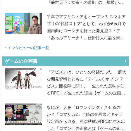
『盛世天下：女帝への道II』の、規模が違
うこだわりをプロデューサーに聞いた
半年でアプリストアをオープン？ スマホア
プリの“代替ストア”として、わずか6ヵ月で
国内向けローンチを行った発見型ストア
『あっぷアリーナ！』仕掛け人に話を聞い
てみた
インタビュー
の記事一覧
ゲームの企画書
『アビス』は、ひとつの奇跡だった──膨大
な開発資料とともに『テイルズ オブ ジ ア
ビス』開発陣に聞く、「生まれた意味を知
るRPG」が生まれた理由【ゲームの企画
書】
なにが、人を「ロマンシング」させるの
か？『ロマサガ2』当時の企画書とキャラ
設定画から迫る、河津秋敏がRPGに生み出
した「ロマン」の正体とは【ゲームの企画