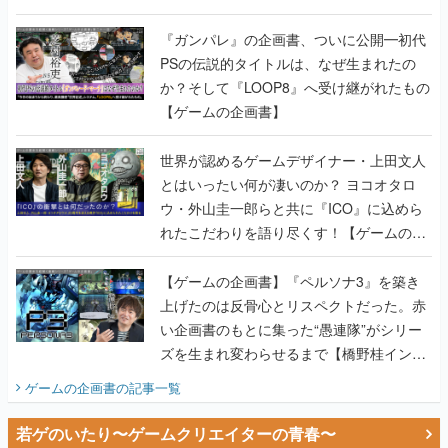
書】
『ガンパレ』の企画書、ついに公開━初代
PSの伝説的タイトルは、なぜ生まれたの
か？そして『LOOP8』へ受け継がれたもの
【ゲームの企画書】
世界が認めるゲームデザイナー・上田文人
とはいったい何が凄いのか？ ヨコオタロ
ウ・外山圭一郎らと共に『ICO』に込めら
れたこだわりを語り尽くす！【ゲームの企
画書】
【ゲームの企画書】『ペルソナ3』を築き
上げたのは反骨心とリスペクトだった。赤
い企画書のもとに集った“愚連隊”がシリー
ズを生まれ変わらせるまで【橋野桂インタ
ビュー】
ゲームの企画書
の記事一覧
若ゲのいたり〜ゲームクリエイターの青春〜