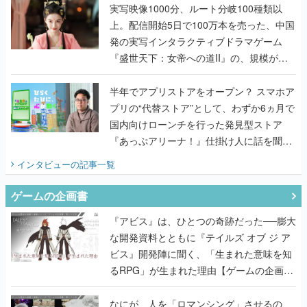
んだレジェンド2人に訊く開発秘話
実写映像1000分、ルート分岐100種類以
上。配信開始5日で100万本を売った、中国
発の実写インタラクティブドラマゲーム
『盛世天下：女帝への道II』の、規模が違
うこだわりをプロデューサーに聞いた
半年でアプリストアをオープン？ スマホア
プリの“代替ストア”として、わずか6ヵ月で
国内向けローンチを行った発見型ストア
『あっぷアリーナ！』仕掛け人に話を聞い
てみた
インタビュー
の記事一覧
ゲームの企画書
『アビス』は、ひとつの奇跡だった──膨大
な開発資料とともに『テイルズ オブ ジ ア
ビス』開発陣に聞く、「生まれた意味を知
るRPG」が生まれた理由【ゲームの企画
書】
なにが、人を「ロマンシング」させるの