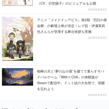
（CV：日笠陽子）のビジュアルも公開
2026年8月8日
アニメ『メイドインアビス』第2期「烈日の黄
金郷」の劇場上映が決定！レグ役・伊瀬茉莉
也さんらが登壇する舞台挨拶も実施
2026年8月8日
相棒の犬と“夢の山小屋”を建てて暮らすサバ
イバルゲーム『Wild n Chill』の体験版が
Steamで配信中。ドット絵の大自然で、喧騒
を忘れよう
2026年8月8日