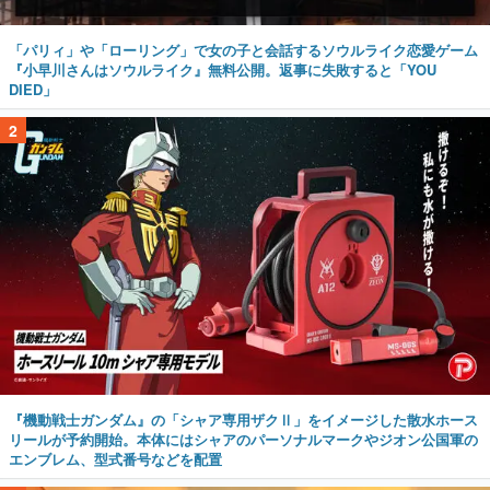
「パリィ」や「ローリング」で女の子と会話するソウルライク恋愛ゲーム
『小早川さんはソウルライク』無料公開。返事に失敗すると「YOU
DIED」
2
『機動戦士ガンダム』の「シャア専用ザクⅡ」をイメージした散水ホース
リールが予約開始。本体にはシャアのパーソナルマークやジオン公国軍の
エンブレム、型式番号などを配置