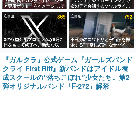
『機動戦士ガンダム』の「シャ
「パリィ」や「ローリング」で
ア専用ザクⅡ」をイメージした
女の子と会話するソウルライク
インタビュー
散水ホースリールが予約開始。
恋愛ゲーム『小早川さんはソウ
注目度
869
注目度
792
本体にはシャアのパーソナルマ
ルライク』無料公開。返事に失
連載・特集一覧
ークやジオン公国軍のエンブレ
敗すると「YOU DIED」
ム、型式番号などを配置
殿堂入り記事
Xの収益分配プログラムが9月7
不死身のニワトリと宇宙船を探
SNS拡散数が数千以上！ ページビュー数万以上！ などな
ど。多くの人々に読まれた、電ファミ渾身の“殿堂入り”記
日をもって終了へ。新たな収益
索する“非常に好評”なサバイバ
事をまとめました。
化制度「Original Content
ルゲーム『Breathedge』が無
Rewards Program」を発表
料で配布中。入手できる期間は8
『ガルクラ』公式ゲーム『ガールズバンド
ゲームの企画書
月10日まで
名作ゲームクリエイターの方々に製作時のエピソードをお
クライ First Riff』新バンドはアイドル養
聞きし、ヒットする企画（ゲーム）とは何か？を探ってい
きます。
成スクールの“落ちこぼれ”少女たち。第2
赫本
弾オリジナルバンド「F-272」解禁
この物語を解いてはいけない。『赫本』は、〈試験問題〉
の形をした短編ホラー小説集です。
新世代に訊く
これからのデジタルゲーム市場を担う若きクリエイター達
の姿を追い、彼らのルーツと情熱を探っていきます。
ゲーム世代の作家たち
ゲームに多大な影響を受けた作家さんに取材し、ゲームが