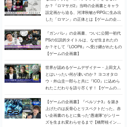
か？『ロマサガ2』当時の企画書とキャラ
設定画から迫る、河津秋敏がRPGに生み出
した「ロマン」の正体とは【ゲームの企画
書】
『ガンパレ』の企画書、ついに公開━初代
PSの伝説的タイトルは、なぜ生まれたの
か？そして『LOOP8』へ受け継がれたもの
【ゲームの企画書】
世界が認めるゲームデザイナー・上田文人
とはいったい何が凄いのか？ ヨコオタロ
ウ・外山圭一郎らと共に『ICO』に込めら
れたこだわりを語り尽くす！【ゲームの企
画書】
【ゲームの企画書】『ペルソナ3』を築き
上げたのは反骨心とリスペクトだった。赤
い企画書のもとに集った“愚連隊”がシリー
ズを生まれ変わらせるまで【橋野桂インタ