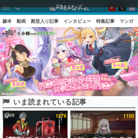
広告をスキップ
赫本
動画
殿堂入り記事
インタビュー
特集記事
マンガ
いま読まれている記事
ピックアップ
注目度
1276
注目度
1100
電ファミのいま読まれている記事ランキング
アプリセール情報