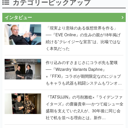
カテゴリーピックアップ
インタビュー
「現実より意味のある仮想世界を作る」
──『EVE Online』の生みの親が18年掲げ
続ける”クレイジーな宣言”は、比喩ではな
く本気だった
作り込みのすさまじさにコラボ先も驚嘆
──『Wizardry Variants Daphne』
×『FFXI』コラボが期間限定なのにジョブ
もキャラも武器も戦闘システムもワンオフ
で作り込まれた理由を両ディレクターに聞
く
『TATSUJIN』の弓削雅稔×『ライデンファ
イターズ』の齋藤貴幸──かつて縦シュー全
盛期を支えていた2人が、30年後に同じ会
社で机を並べる理由とは。新作
『TATSUJIN EXTREME』で初タッグを組