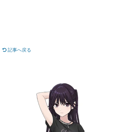
日本のコンテンツ産業やカルチャーに与えた影響を探る企
画です。
日本モバイルゲーム産業史
日本のモバイルゲーム史における主要なトピック・タイト
ルを網羅するほか、開発者へのインタビューや識者による
解説を掲載。約20年の歴史が一望できる決定版！
若ゲのいたり〜ゲームクリエイターの青春〜
『うつヌケ』『ペンと箸』等で知られるマンガ家・田中圭
記事へ戻る
一先生によるゲーム業界レポートマンガです。
なんでゲームは面白い？
ゲーム開発者・hamatsu氏がゲームの魅力を画面や操作の
具体的な形から解き明かしていく、硬派で骨太な評論連載
です。
ゲームが変えた日本語
「経験値」「裏技」「ラスボス」… ゲームにまつわる言葉
の起源や用法の変遷を、コンピューター文化史研究家・タ
イニーP氏が徹底調査。
カテゴリ
特集記事