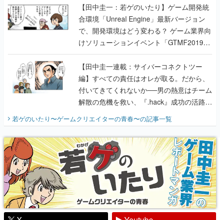
【田中圭一：若ゲのいたり】ゲーム開発統
合環境「Unreal Engine」最新バージョン
で、開発環境はどう変わる？ ゲーム業界向
けソリューションイベント「GTMF2019」
に行って、より理解を深めよう【PR】
【田中圭一連載：サイバーコネクトツー
編】すべての責任はオレが取る。だから、
付いてきてくれないか──男の熱意はチーム
解散の危機を救い、『.hack』成功の活路を
開く。業界の快男児・松山 洋に流れる血は
若ゲのいたり〜ゲームクリエイターの青春〜
の記事一覧
『少年ジャンプ』色だった【若ゲのいた
り】
X
Youtube