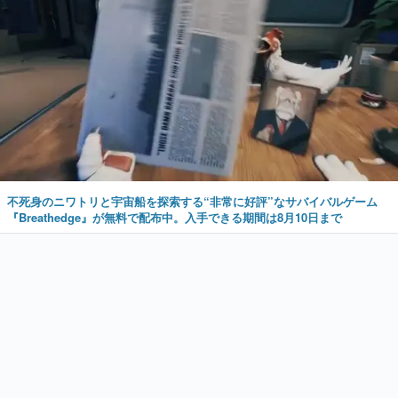
不死身のニワトリと宇宙船を探索する“非常に好評”なサバイバルゲーム
『Breathedge』が無料で配布中。入手できる期間は8月10日まで