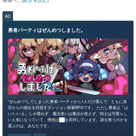
AD
勇者パーティはぜんめつしました。
“ぜんめつ”してしまった勇者パーティから1人だけ選んで、ともに迷
宮からの脱出を目指すダンジョン探索RPGです。 ただし勇者は「は
い/いいえ」しか喋れず、魔法使いは魔法が使えず、戦士は可愛らし
い人形になっていて、僧侶は██を崇拝しています。誰を救うのかを
選ぶのは、あなたです。