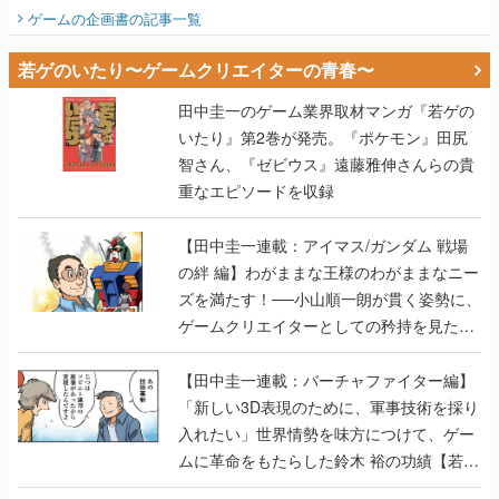
ビュー】
ゲームの企画書
の記事一覧
若ゲのいたり〜ゲームクリエイターの青春〜
田中圭一のゲーム業界取材マンガ『若ゲの
いたり』第2巻が発売。『ポケモン』田尻
智さん、『ゼビウス』遠藤雅伸さんらの貴
重なエピソードを収録
【田中圭一連載：アイマス/ガンダム 戦場
の絆 編】わがままな王様のわがままなニー
ズを満たす！──小山順一朗が貫く姿勢に、
ゲームクリエイターとしての矜持を見た
【若ゲのいたり最終回】
【田中圭一連載：バーチャファイター編】
「新しい3D表現のために、軍事技術を採り
入れたい」世界情勢を味方につけて、ゲー
ムに革命をもたらした鈴木 裕の功績【若ゲ
のいたり】