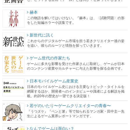
赫本
この物語を解いてはいけない。『赫本』は、〈試験問題〉の形
をした短編ホラー小説集です。
新世代に訊く
これからのデジタルゲーム市場を担う若きクリエイター達の姿
を追い、彼らのルーツと情熱を探っていきます。
ゲーム世代の作家たち
ゲームに多大な影響を受けた作家さんに取材し、ゲームが日本
のコンテンツ産業やカルチャーに与えた影響を探る企画です。
日本モバイルゲーム産業史
日本のモバイルゲーム史における主要なトピック・タイトルを
網羅するほか、開発者へのインタビューや識者による解説を掲
載。約20年の歴史が一望できる決定版！
若ゲのいたり〜ゲームクリエイターの青春〜
『うつヌケ』『ペンと箸』等で知られるマンガ家・田中圭一先
生によるゲーム業界レポートマンガです。
なんでゲームは面白い？