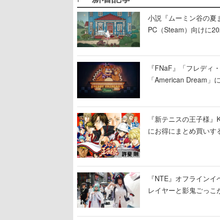
小説『ムーミン谷の夏まつ
PC（Steam）向け
『FNaF』「フレデ
「American Dre
ージショーや没入型の
『新テニスの王子様』K
にお得にまとめ買いす
『NTE』オフライン
レイヤーと影鬼ごっこ