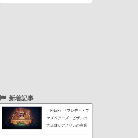
新着記事
『FNaF』「フレディ・フ
ァズベアーズ・ピザ」の
実店舗がアメリカの商業
施設「American Dream」