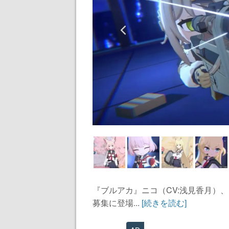
『ブルアカ』ニコ（CV:浅見香月）、
募集に登場...
[続きを読む]