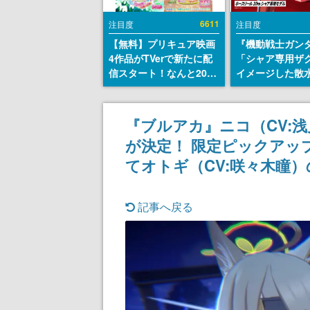
6611
注目度
注目度
【無料】プリキュア映画
『機動戦士ガン
4作品がTVerで新たに配
「シャア専用ザ
信スタート！なんと2018
イメージした散
年～2024年の映画ほぼす
リールが予約開
べてが見放題に、ぶっち
にはシャアのパ
ゃけありえないラインナ
マークやジオン
『ブルアカ』ニコ（CV:浅
ップ
エンブレム、型
が決定！ 限定ピックアッ
どを配置
てオトギ（CV:咲々木瞳
記事へ戻る