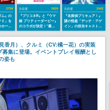
2739
2629
2442
注目度
注目度
ダム』の
『プリコネR』と『ウマ
『名探偵プリキュア！』
クⅡ」を
娘 プリティーダービー』
謎の怪盗「デッチ・アゲ
水ホース
のコラボが決定！“最大
イン」の担当キャストは
始。本体
170連無料”の8.5周年キ
天﨑滉平さんと判明。
ーソナル
ャンペーンなども発表
『Re:ゼロから始める異
公国軍の
世界生活』オットー役、
見香月）、クルミ（CV:橘一花）の実装
式番号な
『ヒプノシスマイク』山
プ募集に登場。イベントプレイ報酬とし
田三郎役など
）の姿も