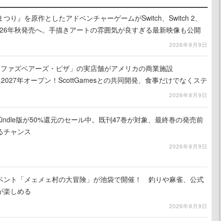
り』を原作としたアドベンチャーゲームがSwitch、Switch 2、
に2026年秋発売へ。手描きアートの雰囲気が良すぎる最新映像も公開
2026年8月9日
ィ・ファズベアーズ・ピザ」の実店舗がアメリカの商業施設
am」に2027年オープン！ScottGamesとの共同開発、食事だけでなくステ
ホラー体験も楽しめる
2026年8月9日
indle版が50%還元のセール中。既刊47巻が対象、最終巻の発売前
るチャンス
2026年8月9日
イベント「メェメェ村の大冒険」が池袋で開催！ 釣りや麻雀、公式
が楽しめる
2026年8月9日