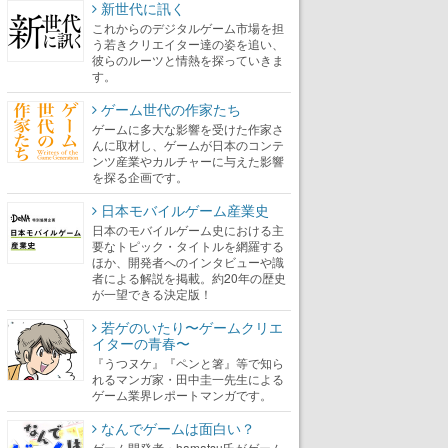
新世代に訊く
これからのデジタルゲーム市場を担
う若きクリエイター達の姿を追い、
彼らのルーツと情熱を探っていきま
す。
ゲーム世代の作家たち
ゲームに多大な影響を受けた作家さ
んに取材し、ゲームが日本のコンテ
ンツ産業やカルチャーに与えた影響
を探る企画です。
日本モバイルゲーム産業史
日本のモバイルゲーム史における主
要なトピック・タイトルを網羅する
ほか、開発者へのインタビューや識
者による解説を掲載。約20年の歴史
が一望できる決定版！
若ゲのいたり〜ゲームクリエ
イターの青春〜
『うつヌケ』『ペンと箸』等で知ら
れるマンガ家・田中圭一先生による
ゲーム業界レポートマンガです。
なんでゲームは面白い？
ゲーム開発者・hamatsu氏がゲーム