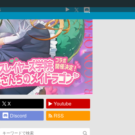
5
X
Youtube
Discord
RSS