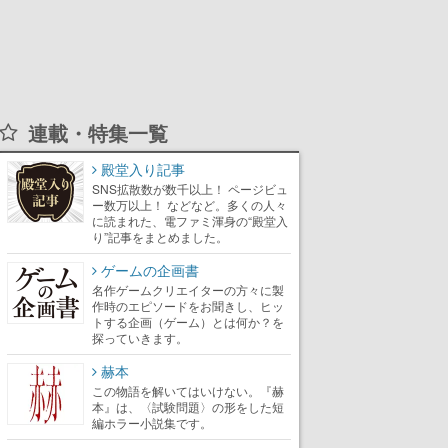
連載・特集一覧
殿堂入り記事
SNS拡散数が数千以上！ ページビュ
ー数万以上！ などなど。多くの人々
に読まれた、電ファミ渾身の“殿堂入
り”記事をまとめました。
ゲームの企画書
名作ゲームクリエイターの方々に製
作時のエピソードをお聞きし、ヒッ
トする企画（ゲーム）とは何か？を
探っていきます。
赫本
この物語を解いてはいけない。『赫
本』は、〈試験問題〉の形をした短
編ホラー小説集です。