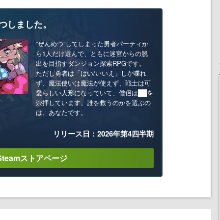
つしました。
“ぜんめつ”してしまった勇者パーティか
ら1人だけ選んで、ともに迷宮からの脱
出を目指すダンジョン探索RPGです。
ただし勇者は「はい/いいえ」しか喋れ
ず、魔法使いは魔法が使えず、戦士は可
愛らしい人形になっていて、僧侶は██を
崇拝しています。誰を救うのかを選ぶの
は、あなたです。
リリース日：2026年第4四半期
Steamストアページ