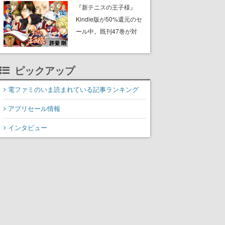
に2027年オープン！
『新テニスの王子様』
ScottGamesとの共同開
Kindle版が50%還元のセ
発、食事だけでなくステ
ール中。既刊47巻が対
ージショーや没入型のホ
象、最終巻の発売前にお
ラー体験も楽しめる
得にまとめ買いするチャ
ンス
ピックアップ
電ファミのいま読まれている記事ランキング
アプリセール情報
インタビュー