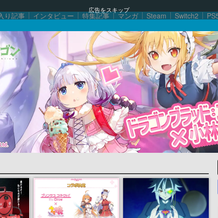
広告をスキップ
入り記事
インタビュー
特集記事
マンガ
Steam
Switch2
PS