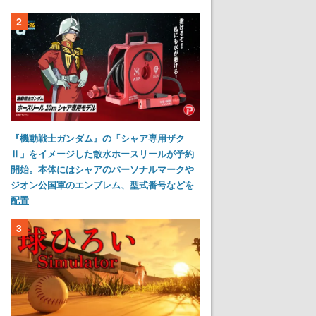
2
『機動戦士ガンダム』の「シャア専用ザク
Ⅱ」をイメージした散水ホースリールが予約
開始。本体にはシャアのパーソナルマークや
ジオン公国軍のエンブレム、型式番号などを
配置
3