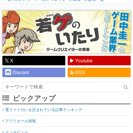
『少年ジャンプ』色だった【若ゲのいた
り】
X
Youtube
Discord
RSS
ピックアップ
電ファミのいま読まれている記事ランキング
アプリセール情報
インタビュー