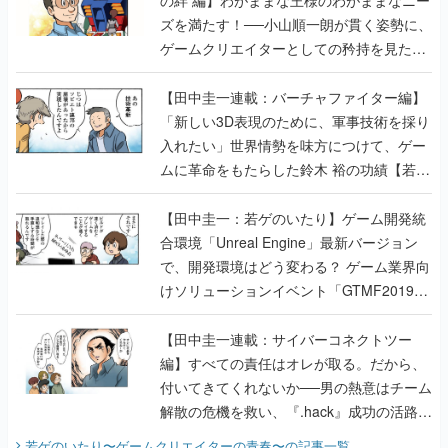
の絆 編】わがままな王様のわがままなニー
ズを満たす！──小山順一朗が貫く姿勢に、
ゲームクリエイターとしての矜持を見た
【若ゲのいたり最終回】
【田中圭一連載：バーチャファイター編】
「新しい3D表現のために、軍事技術を採り
入れたい」世界情勢を味方につけて、ゲー
ムに革命をもたらした鈴木 裕の功績【若ゲ
のいたり】
【田中圭一：若ゲのいたり】ゲーム開発統
合環境「Unreal Engine」最新バージョン
で、開発環境はどう変わる？ ゲーム業界向
けソリューションイベント「GTMF2019」
に行って、より理解を深めよう【PR】
【田中圭一連載：サイバーコネクトツー
編】すべての責任はオレが取る。だから、
付いてきてくれないか──男の熱意はチーム
解散の危機を救い、『.hack』成功の活路を
開く。業界の快男児・松山 洋に流れる血は
若ゲのいたり〜ゲームクリエイターの青春〜
の記事一覧