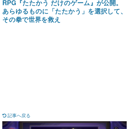
RPG『たたかう だけのゲーム』が公開。
ー？＾＾」暗黒微笑の夢女子
Switch向けにリリース予定
日本のコンテンツ産業やカルチャーに与えた影響を探る企
や、萌え声不思議ちゃん女子と
あらゆるものに「たたかう」を選択して、
画です。
青春を謳歌
その拳で世界を救え
日本モバイルゲーム産業史
日本のモバイルゲーム史における主要なトピック・タイト
ルを網羅するほか、開発者へのインタビューや識者による
解説を掲載。約20年の歴史が一望できる決定版！
若ゲのいたり〜ゲームクリエイターの青春〜
『うつヌケ』『ペンと箸』等で知られるマンガ家・田中圭
一先生によるゲーム業界レポートマンガです。
なんでゲームは面白い？
ゲーム開発者・hamatsu氏がゲームの魅力を画面や操作の
具体的な形から解き明かしていく、硬派で骨太な評論連載
です。
ゲームが変えた日本語
「経験値」「裏技」「ラスボス」… ゲームにまつわる言葉
の起源や用法の変遷を、コンピューター文化史研究家・タ
イニーP氏が徹底調査。
カテゴリ
記事へ戻る
特集記事