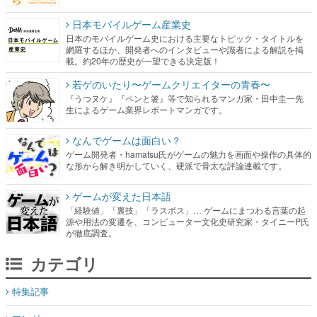
日本モバイルゲーム産業史
日本のモバイルゲーム史における主要なトピック・タイトルを
網羅するほか、開発者へのインタビューや識者による解説を掲
載。約20年の歴史が一望できる決定版！
若ゲのいたり〜ゲームクリエイターの青春〜
『うつヌケ』『ペンと箸』等で知られるマンガ家・田中圭一先
生によるゲーム業界レポートマンガです。
なんでゲームは面白い？
ゲーム開発者・hamatsu氏がゲームの魅力を画面や操作の具体的
な形から解き明かしていく、硬派で骨太な評論連載です。
ゲームが変えた日本語
「経験値」「裏技」「ラスボス」… ゲームにまつわる言葉の起
源や用法の変遷を、コンピューター文化史研究家・タイニーP氏
が徹底調査。
カテゴリ
特集記事