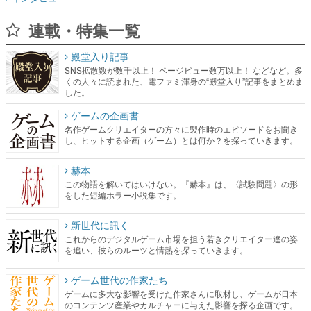
連載・特集一覧
殿堂入り記事
SNS拡散数が数千以上！ ページビュー数万以上！ などなど。多
くの人々に読まれた、電ファミ渾身の“殿堂入り”記事をまとめま
した。
ゲームの企画書
名作ゲームクリエイターの方々に製作時のエピソードをお聞き
し、ヒットする企画（ゲーム）とは何か？を探っていきます。
赫本
この物語を解いてはいけない。『赫本』は、〈試験問題〉の形
をした短編ホラー小説集です。
新世代に訊く
これからのデジタルゲーム市場を担う若きクリエイター達の姿
を追い、彼らのルーツと情熱を探っていきます。
ゲーム世代の作家たち
ゲームに多大な影響を受けた作家さんに取材し、ゲームが日本
のコンテンツ産業やカルチャーに与えた影響を探る企画です。