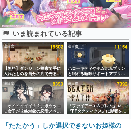
インタビュー
連載・特集一覧
いま読まれている記事
殿堂入り記事
SNS拡散数が数千以上！ ページビュー数万以上！ などな
ど。多くの人々に読まれた、電ファミ渾身の“殿堂入り”記
注目度
18502
注目度
11154
事をまとめました。
ゲームの企画書
名作ゲームクリエイターの方々に製作時のエピソードをお
聞きし、ヒットする企画（ゲーム）とは何か？を探ってい
【無料】ダンジョン探索で手に
ハローキティやポムポムプリン
きます。
入れたものを自分の店で売るゲ
と眠れる睡眠サポートアプリ
ーム『Moonlighter』がSteam
『ゆめたび』が配信中。キャラ
赫本
注目度
8393
注目度
7392
にて無料配布中！続編
ごとのASMRや目覚ましアラー
この物語を解いてはいけない。『赫本』は、〈試験問題〉
『Moonlighter 2』の9月2日正
ムも搭載
の形をした短編ホラー小説集です。
式リリースを記念したキャンペ
ーン
新世代に訊く
「オイイイイイ！？」系ツッコ
『ファイアーエムブレム』や
これからのデジタルゲーム市場を担う若きクリエイター達
ミ女子が攻略対象の恋愛ノベル
『FFタクティクス』に影響を受
の姿を追い、彼らのルーツと情熱を探っていきます。
ゲーム『美術部カノジョ』
けた新作戦略RPG『Beaten
Steamストアページが公開。
Path』2027年に発売へ。
「たたかう」しか選択できないお姫様の
ゲーム世代の作家たち
「お前らーそろそろ自重しろ
PC（Steam）、PS5、Xbox、
ゲームに多大な影響を受けた作家さんに取材し、ゲームが