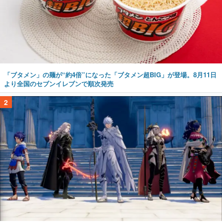
「ブタメン」の麺が“約4倍”になった「ブタメン超BIG」が登場。8月11日
より全国のセブンイレブンで順次発売
2