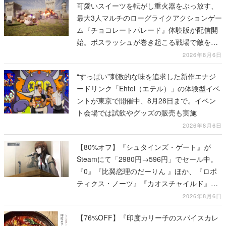
可愛いスイーツを転がし重火器をぶっ放す、
最大3人マルチのローグライクアクションゲー
ム『チョコレートパレード』体験版が配信開
始。ボスラッシュが巻き起こる戦場で敵を倒
し、コインを集めてスコアを競い合え
2026年8月6日
“すっぱい”刺激的な味を追求した新作エナジ
ードリンク「Ehtel（エテル）」の体験型イベ
ントが東京で開催中、8月28日まで。イベン
ト会場では試飲やグッズの販売も実施
2026年8月6日
【80%オフ】『シュタインズ・ゲート』が
Steamにて「2980円→596円」でセール中。
『0』『比翼恋理のだーりん 』ほか、『ロボ
ティクス・ノーツ』『カオスチャイルド』な
ど科学アドベンチャーシリーズもセール対象
2026年8月6日
に
【76%OFF】『印度カリー子のスパイスカレ