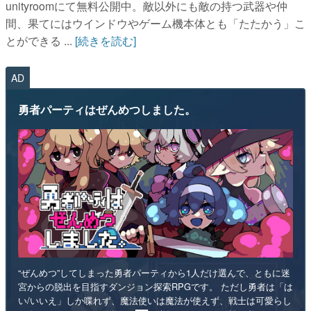
unityroomにて無料公開中。敵以外にも敵の持つ武器や仲
間、果てにはウインドウやゲーム機本体とも「たたかう」こ
とができる ...
[続きを読む]
AD
勇者パーティはぜんめつしました。
“ぜんめつ”してしまった勇者パーティから1人だけ選んで、ともに迷
宮からの脱出を目指すダンジョン探索RPGです。 ただし勇者は「は
い/いいえ」しか喋れず、魔法使いは魔法が使えず、戦士は可愛らし