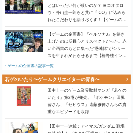
とはいったい何が凄いのか？ ヨコオタロ
ウ・外山圭一郎らと共に『ICO』に込めら
れたこだわりを語り尽くす！【ゲームの企
画書】
【ゲームの企画書】『ペルソナ3』を築き
上げたのは反骨心とリスペクトだった。赤
い企画書のもとに集った“愚連隊”がシリー
ズを生まれ変わらせるまで【橋野桂インタ
ビュー】
ゲームの企画書
の記事一覧
若ゲのいたり〜ゲームクリエイターの青春〜
田中圭一のゲーム業界取材マンガ『若ゲの
いたり』第2巻が発売。『ポケモン』田尻
智さん、『ゼビウス』遠藤雅伸さんらの貴
重なエピソードを収録
【田中圭一連載：アイマス/ガンダム 戦場