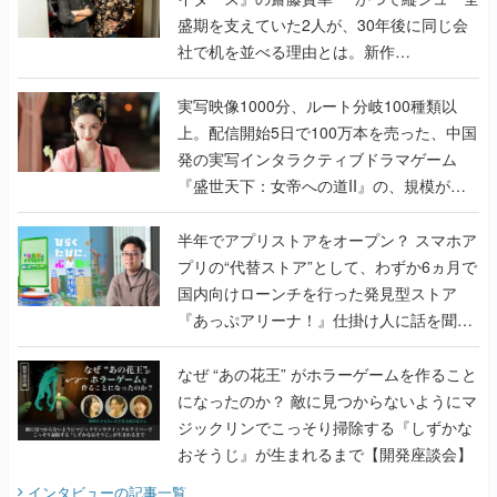
盛期を支えていた2人が、30年後に同じ会
社で机を並べる理由とは。新作
『TATSUJIN EXTREME』で初タッグを組
んだレジェンド2人に訊く開発秘話
実写映像1000分、ルート分岐100種類以
上。配信開始5日で100万本を売った、中国
発の実写インタラクティブドラマゲーム
『盛世天下：女帝への道II』の、規模が違
うこだわりをプロデューサーに聞いた
半年でアプリストアをオープン？ スマホア
プリの“代替ストア”として、わずか6ヵ月で
国内向けローンチを行った発見型ストア
『あっぷアリーナ！』仕掛け人に話を聞い
てみた
なぜ “あの花王” がホラーゲームを作ること
になったのか？ 敵に見つからないようにマ
ジックリンでこっそり掃除する『しずかな
おそうじ』が生まれるまで【開発座談会】
インタビュー
の記事一覧