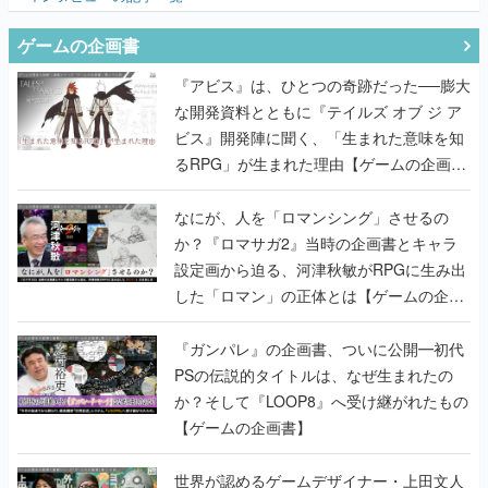
ゲームの企画書
『アビス』は、ひとつの奇跡だった──膨大
な開発資料とともに『テイルズ オブ ジ ア
ビス』開発陣に聞く、「生まれた意味を知
るRPG」が生まれた理由【ゲームの企画
書】
なにが、人を「ロマンシング」させるの
か？『ロマサガ2』当時の企画書とキャラ
設定画から迫る、河津秋敏がRPGに生み出
した「ロマン」の正体とは【ゲームの企画
書】
『ガンパレ』の企画書、ついに公開━初代
PSの伝説的タイトルは、なぜ生まれたの
か？そして『LOOP8』へ受け継がれたもの
【ゲームの企画書】
世界が認めるゲームデザイナー・上田文人