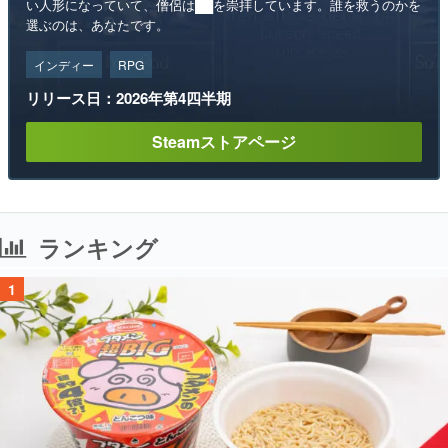
い人形になっていて、僧侶は██を崇拝しています。誰を救うのかを
選ぶのは、あなたです。
インディー
RPG
リリース日：2026年第4四半期
Steamストアページ
ランキング
1