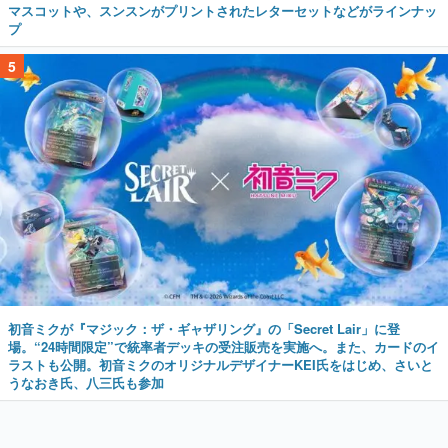
マスコットや、スンスンがプリントされたレターセットなどがラインナッ
プ
5
初音ミクが『マジック：ザ・ギャザリング』の「Secret Lair」に登
場。“24時間限定”で統率者デッキの受注販売を実施へ。また、カードのイ
ラストも公開。初音ミクのオリジナルデザイナーKEI氏をはじめ、さいと
うなおき氏、八三氏も参加