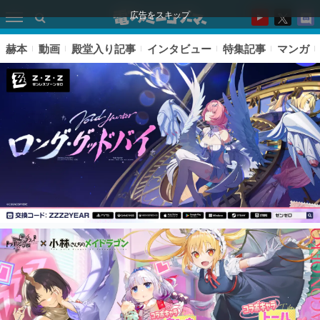
広告をスキップ
赫本
動画
殿堂入り記事
インタビュー
特集記事
マンガ
ピックアップ
電ファミのいま読まれている記事ランキング
アプリセール情報