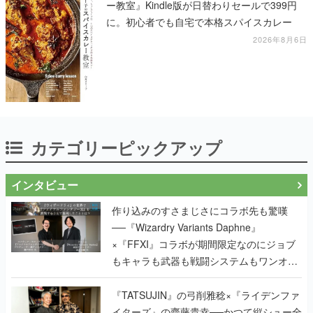
ー教室』Kindle版が日替わりセールで399円
に。初心者でも自宅で本格スパイスカレー
2026年8月6日
カテゴリーピックアップ
インタビュー
作り込みのすさまじさにコラボ先も驚嘆
──『Wizardry Variants Daphne』
×『FFXI』コラボが期間限定なのにジョブ
もキャラも武器も戦闘システムもワンオフ
で作り込まれた理由を両ディレクターに聞
く
『TATSUJIN』の弓削雅稔×『ライデンファ
イターズ』の齋藤貴幸──かつて縦シュー全