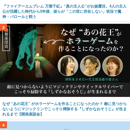
『ファイアーエムブレム 万紫千紅』“真の主人公”がお披露目。4人の主人
公が活躍した時代から5年後、彼らが「この世に存在しない」状況で魔
神・バロールと戦う
3
なぜ “あの花王” がホラーゲームを作ることになったのか？ 敵に見つから
ないようにマジックリンでこっそり掃除する『しずかなおそうじ』が生ま
れるまで【開発座談会】
4