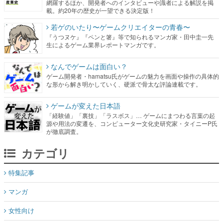
網羅するほか、開発者へのインタビューや識者による解説を掲
載。約20年の歴史が一望できる決定版！
若ゲのいたり〜ゲームクリエイターの青春〜
『うつヌケ』『ペンと箸』等で知られるマンガ家・田中圭一先
生によるゲーム業界レポートマンガです。
なんでゲームは面白い？
ゲーム開発者・hamatsu氏がゲームの魅力を画面や操作の具体的
な形から解き明かしていく、硬派で骨太な評論連載です。
ゲームが変えた日本語
「経験値」「裏技」「ラスボス」… ゲームにまつわる言葉の起
源や用法の変遷を、コンピューター文化史研究家・タイニーP氏
が徹底調査。
カテゴリ
特集記事
マンガ
女性向け