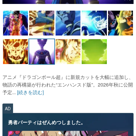
マンガ
女性向け
アプリレビュー
その他
電ファミニコゲーマーとは？
運営：株式会社マレ
アニメ『ドラゴンボール超』に新規カットを大幅に追加し、
物語の再構築が⾏われた“エンハンスド版”。2026年秋に公開
予定...
[続きを読む]
AD
勇者パーティはぜんめつしました。