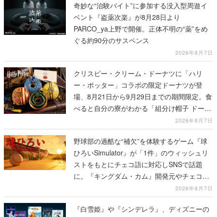
奇妙な“治験バイト”に参加する没入型周遊イ
ベント『盗薬次楽』が8月28日より
PARCO_ya上野で開催。正体不明の“薬”をめ
ぐる約90分のサスペンス
2026年8月7日
クリスピー・クリーム・ドーナツに「ハリ
ー・ポッター」コラボの限定ドーナツが登
場、8月21日から9月29日までの期間限定。食
べると自分の寮がわかる「組分け帽子 ドーナ
ツ」や4種セットの「ホグワーツ ボックス」
2026年8月7日
も
野球部の過酷な“補欠”を体験するゲーム『球
ひろいSimulator』が「1件」のウィッシュリ
ストをもとにチェコ語に対応しSNSで話題
に。『キングダム・カム』開発元やチェコの
プロ野球選手から称賛の声
2026年8月7日
『白雪姫』や『シンデレラ』、ディズニーの