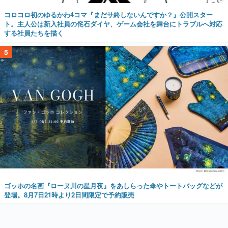
コロコロ初のゆるかわ4コマ『まだサ終しないんですか？』公開スター
ト。主人公は新入社員の侘石ダイヤ、ゲーム会社を舞台にトラブルへ対応
する社員たちを描く
5
ゴッホの名画『ローヌ川の星月夜』をあしらった傘やトートバッグなどが
登場。8月7日21時より2日間限定で予約販売