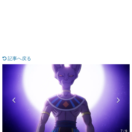
日本のコンテンツ産業やカルチャーに与えた影響を探る企
画です。
日本モバイルゲーム産業史
日本のモバイルゲーム史における主要なトピック・タイト
ルを網羅するほか、開発者へのインタビューや識者による
解説を掲載。約20年の歴史が一望できる決定版！
若ゲのいたり〜ゲームクリエイターの青春〜
『うつヌケ』『ペンと箸』等で知られるマンガ家・田中圭
一先生によるゲーム業界レポートマンガです。
記事へ戻る
なんでゲームは面白い？
ゲーム開発者・hamatsu氏がゲームの魅力を画面や操作の
具体的な形から解き明かしていく、硬派で骨太な評論連載
です。
ゲームが変えた日本語
「経験値」「裏技」「ラスボス」… ゲームにまつわる言葉
の起源や用法の変遷を、コンピューター文化史研究家・タ
イニーP氏が徹底調査。
カテゴリ
7 / 9
特集記事