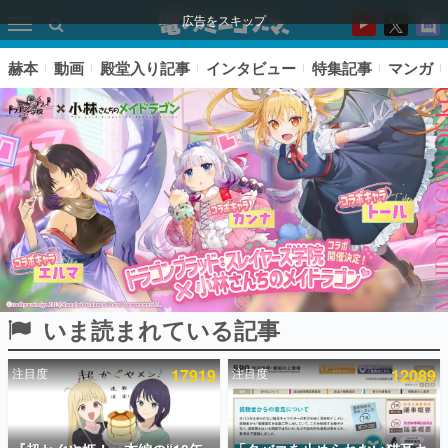
広告をスキップ
赫本
動画
殿堂入り記事
インタビュー
特集記事
マンガ
いま読まれている記事
ピックアップ
注目度
17919
注目度
12089
電ファミのいま読まれている記事ランキング
アプリセール情報