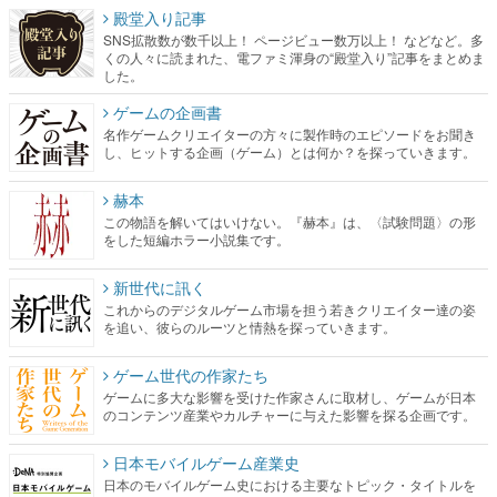
殿堂入り記事
SNS拡散数が数千以上！ ページビュー数万以上！ などなど。多
くの人々に読まれた、電ファミ渾身の“殿堂入り”記事をまとめま
した。
ゲームの企画書
名作ゲームクリエイターの方々に製作時のエピソードをお聞き
し、ヒットする企画（ゲーム）とは何か？を探っていきます。
赫本
この物語を解いてはいけない。『赫本』は、〈試験問題〉の形
をした短編ホラー小説集です。
新世代に訊く
これからのデジタルゲーム市場を担う若きクリエイター達の姿
を追い、彼らのルーツと情熱を探っていきます。
ゲーム世代の作家たち
ゲームに多大な影響を受けた作家さんに取材し、ゲームが日本
のコンテンツ産業やカルチャーに与えた影響を探る企画です。
日本モバイルゲーム産業史
日本のモバイルゲーム史における主要なトピック・タイトルを