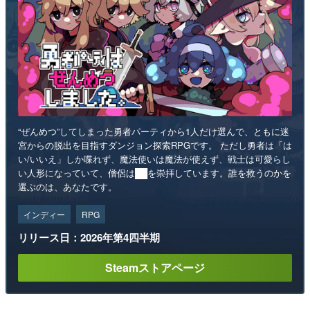
“ぜんめつ”してしまった勇者パーティから1人だけ選んで、ともに迷
宮からの脱出を目指すダンジョン探索RPGです。 ただし勇者は「は
い/いいえ」しか喋れず、魔法使いは魔法が使えず、戦士は可愛らし
い人形になっていて、僧侶は██を崇拝しています。誰を救うのかを
選ぶのは、あなたです。
インディー
RPG
リリース日：2026年第4四半期
Steamストアページ