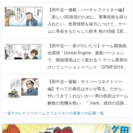
【若ゲのいたり最終回】
【田中圭一連載：バーチャファイター編】
「新しい3D表現のために、軍事技術を採り
入れたい」世界情勢を味方につけて、ゲー
ムに革命をもたらした鈴木 裕の功績【若ゲ
のいたり】
【田中圭一：若ゲのいたり】ゲーム開発統
合環境「Unreal Engine」最新バージョン
で、開発環境はどう変わる？ ゲーム業界向
けソリューションイベント「GTMF2019」
に行って、より理解を深めよう【PR】
【田中圭一連載：サイバーコネクトツー
編】すべての責任はオレが取る。だから、
付いてきてくれないか──男の熱意はチーム
解散の危機を救い、『.hack』成功の活路を
開く。業界の快男児・松山 洋に流れる血は
若ゲのいたり〜ゲームクリエイターの青春〜
の記事一覧
『少年ジャンプ』色だった【若ゲのいた
り】