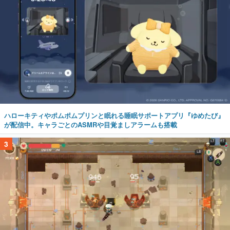
ハローキティやポムポムプリンと眠れる睡眠サポートアプリ『ゆめたび』
が配信中。キャラごとのASMRや目覚ましアラームも搭載
3