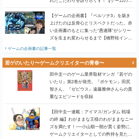
れたこだわりを語り尽くす！【ゲームの企
画書】
【ゲームの企画書】『ペルソナ3』を築き
上げたのは反骨心とリスペクトだった。赤
い企画書のもとに集った“愚連隊”がシリー
ズを生まれ変わらせるまで【橋野桂インタ
ビュー】
ゲームの企画書
の記事一覧
若ゲのいたり〜ゲームクリエイターの青春〜
田中圭一のゲーム業界取材マンガ『若ゲの
いたり』第2巻が発売。『ポケモン』田尻
智さん、『ゼビウス』遠藤雅伸さんらの貴
重なエピソードを収録
【田中圭一連載：アイマス/ガンダム 戦場
の絆 編】わがままな王様のわがままなニー
ズを満たす！──小山順一朗が貫く姿勢に、
ゲームクリエイターとしての矜持を見た