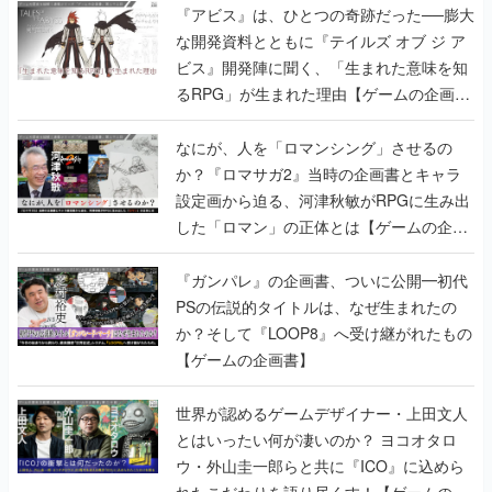
『アビス』は、ひとつの奇跡だった──膨大
な開発資料とともに『テイルズ オブ ジ ア
ビス』開発陣に聞く、「生まれた意味を知
るRPG」が生まれた理由【ゲームの企画
書】
なにが、人を「ロマンシング」させるの
か？『ロマサガ2』当時の企画書とキャラ
設定画から迫る、河津秋敏がRPGに生み出
した「ロマン」の正体とは【ゲームの企画
書】
『ガンパレ』の企画書、ついに公開━初代
PSの伝説的タイトルは、なぜ生まれたの
か？そして『LOOP8』へ受け継がれたもの
【ゲームの企画書】
世界が認めるゲームデザイナー・上田文人
とはいったい何が凄いのか？ ヨコオタロ
ウ・外山圭一郎らと共に『ICO』に込めら