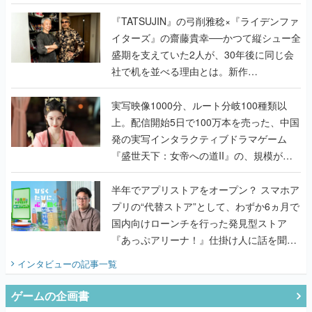
で作り込まれた理由を両ディレクターに聞
く
『TATSUJIN』の弓削雅稔×『ライデンファ
イターズ』の齋藤貴幸──かつて縦シュー全
盛期を支えていた2人が、30年後に同じ会
社で机を並べる理由とは。新作
『TATSUJIN EXTREME』で初タッグを組
んだレジェンド2人に訊く開発秘話
実写映像1000分、ルート分岐100種類以
上。配信開始5日で100万本を売った、中国
発の実写インタラクティブドラマゲーム
『盛世天下：女帝への道II』の、規模が違
うこだわりをプロデューサーに聞いた
半年でアプリストアをオープン？ スマホア
プリの“代替ストア”として、わずか6ヵ月で
国内向けローンチを行った発見型ストア
『あっぷアリーナ！』仕掛け人に話を聞い
てみた
インタビュー
の記事一覧
ゲームの企画書