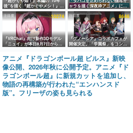
『超かぐや姫！』本編の“10年
「タバコを止められない猫耳キ
後”を描く『超かぐやメシ！』
ャラを描く深夜枠アニメ」に視
インタビュー
Web連載決定。新たなWebマン
聴者の一部から批判意見。違法
注目度
10274
注目度
8646
ガレーベル「ビビビコミック」
薬物の使用と思しき描写も含め
連載・特集一覧
にて特別話が掲載スタート、あ
て、BPOが議論を交わす
のお話には…まだ続きがある！
殿堂入り記事
『VRChat』向け新作3Dモデル
『グノーシア』コラボカフェが
SNS拡散数が数千以上！ ページビュー数万以上！ などな
ど。多くの人々に読まれた、電ファミ渾身の“殿堂入り”記
「ニュイ」が本日8月7日から
開催決定。「学園祭」をコンセ
事をまとめました。
BOOTHにて発売。瞳に光る星
プトに、模擬店やセツやSQ、ラ
や感情豊かな表情が、小悪魔か
キオたちが学祭バンドを楽しむ
アニメ『ドラゴンボール超 ビルス』新映
ゲームの企画書
わいい
様子を切り取った新グッズが展
名作ゲームクリエイターの方々に製作時のエピソードをお
像公開、2026年秋に公開予定。アニメ『ド
開
聞きし、ヒットする企画（ゲーム）とは何か？を探ってい
きます。
ラゴンボール超』に新規カットを追加し、
赫本
物語の再構築が⾏われた“エンハンスド
この物語を解いてはいけない。『赫本』は、〈試験問題〉
版”。フリーザの姿も見られる
の形をした短編ホラー小説集です。
新世代に訊く
これからのデジタルゲーム市場を担う若きクリエイター達
の姿を追い、彼らのルーツと情熱を探っていきます。
ゲーム世代の作家たち
ゲームに多大な影響を受けた作家さんに取材し、ゲームが