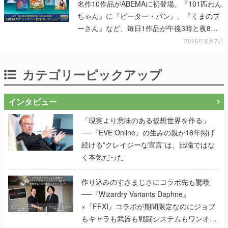
名作10作品がABEMAに初登場。『101匹わん
ちゃん』に『ピーター・パン』、『くまのプ
ーさん』など、毎日1作品が午後3時と夜8時
に2回放送
2026年8月7日
カテゴリーピックアップ
インタビュー
「現実より意味のある仮想世界を作る」
──『EVE Online』の生みの親が18年掲げ
続ける”クレイジーな宣言”は、比喩ではな
く本気だった
作り込みのすさまじさにコラボ先も驚嘆
──『Wizardry Variants Daphne』
×『FFXI』コラボが期間限定なのにジョブ
もキャラも武器も戦闘システムもワンオフ