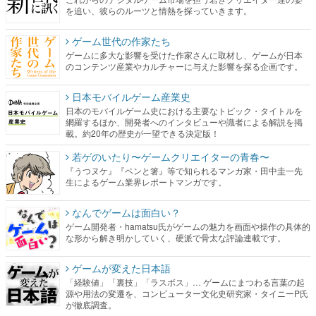
を追い、彼らのルーツと情熱を探っていきます。
ゲーム世代の作家たち
ゲームに多大な影響を受けた作家さんに取材し、ゲームが日本
のコンテンツ産業やカルチャーに与えた影響を探る企画です。
日本モバイルゲーム産業史
日本のモバイルゲーム史における主要なトピック・タイトルを
網羅するほか、開発者へのインタビューや識者による解説を掲
載。約20年の歴史が一望できる決定版！
若ゲのいたり〜ゲームクリエイターの青春〜
『うつヌケ』『ペンと箸』等で知られるマンガ家・田中圭一先
生によるゲーム業界レポートマンガです。
なんでゲームは面白い？
ゲーム開発者・hamatsu氏がゲームの魅力を画面や操作の具体的
な形から解き明かしていく、硬派で骨太な評論連載です。
ゲームが変えた日本語
「経験値」「裏技」「ラスボス」… ゲームにまつわる言葉の起
源や用法の変遷を、コンピューター文化史研究家・タイニーP氏
が徹底調査。