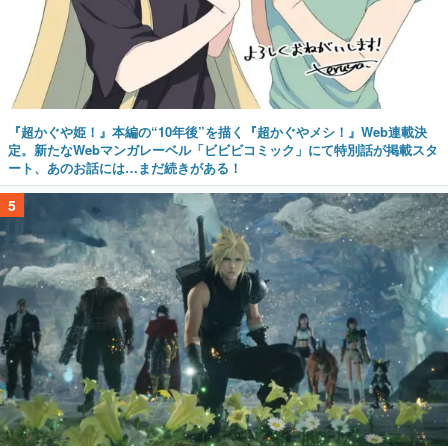
『超かぐや姫！』本編の“10年後”を描く『超かぐやメシ！』Web連載決
定。新たなWebマンガレーベル「ビビビコミック」にて特別話が掲載スタ
ート、あのお話には…まだ続きがある！
5