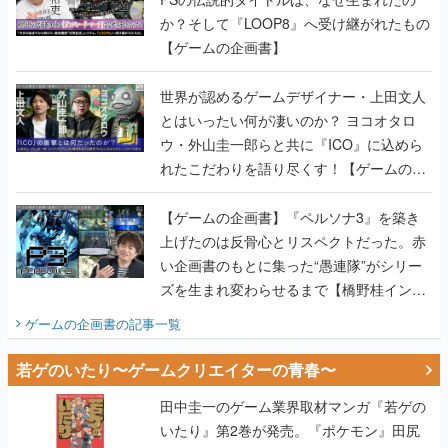
か？そして『LOOP8』へ受け継がれたもの
【ゲームの企画書】
世界が認めるゲームデザイナー・上田文人
とはいったい何が凄いのか？ ヨコオタロ
ウ・外山圭一郎らと共に『ICO』に込めら
れたこだわりを語り尽くす！【ゲームの企
画書】
【ゲームの企画書】『ペルソナ3』を築き
上げたのは反骨心とリスペクトだった。赤
い企画書のもとに集った“愚連隊”がシリー
ズを生まれ変わらせるまで【橋野桂インタ
ビュー】
ゲームの企画書
の記事一覧
若ゲのいたり〜ゲームクリエイターの青春〜
田中圭一のゲーム業界取材マンガ『若ゲの
いたり』第2巻が発売。『ポケモン』田尻