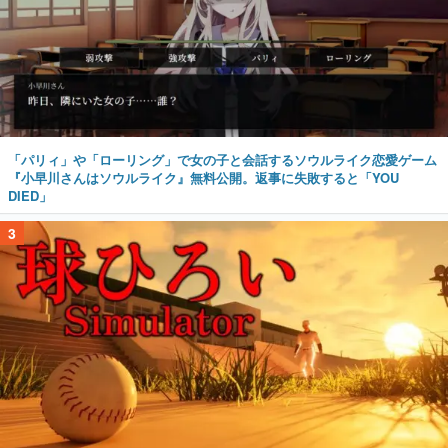
「パリィ」や「ローリング」で女の子と会話するソウルライク恋愛ゲーム
『小早川さんはソウルライク』無料公開。返事に失敗すると「YOU
DIED」
3