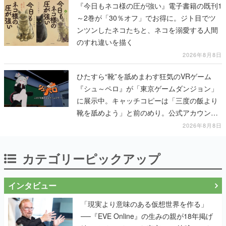
『今日もネコ様の圧が強い』電子書籍の既刊1
～2巻が「30％オフ」でお得に。ジト目でツ
ンツンしたネコたちと、ネコを溺愛する人間
のすれ違いを描く
2026年8月8日
ひたすら“靴”を舐めまわす狂気のVRゲーム
『シュ～ペロ』が「東京ゲームダンジョン」
に展示中。キャッチコピーは「三度の飯より
靴を舐めよう」と前のめり。公式アカウント
も開設され、2026年リリースに向けて開発中
2026年8月8日
カテゴリーピックアップ
インタビュー
「現実より意味のある仮想世界を作る」
──『EVE Online』の生みの親が18年掲げ