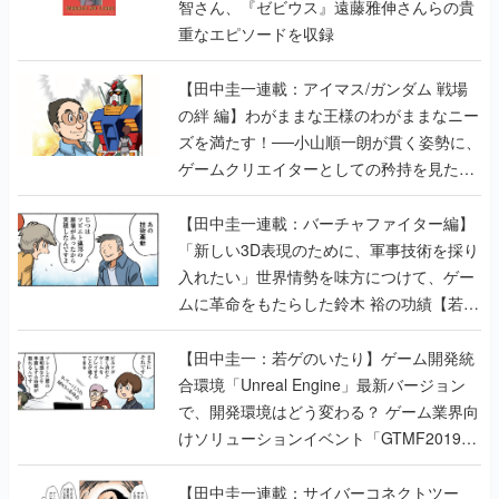
智さん、『ゼビウス』遠藤雅伸さんらの貴
重なエピソードを収録
【田中圭一連載：アイマス/ガンダム 戦場
の絆 編】わがままな王様のわがままなニー
ズを満たす！──小山順一朗が貫く姿勢に、
ゲームクリエイターとしての矜持を見た
【若ゲのいたり最終回】
【田中圭一連載：バーチャファイター編】
「新しい3D表現のために、軍事技術を採り
入れたい」世界情勢を味方につけて、ゲー
ムに革命をもたらした鈴木 裕の功績【若ゲ
のいたり】
【田中圭一：若ゲのいたり】ゲーム開発統
合環境「Unreal Engine」最新バージョン
で、開発環境はどう変わる？ ゲーム業界向
けソリューションイベント「GTMF2019」
に行って、より理解を深めよう【PR】
【田中圭一連載：サイバーコネクトツー