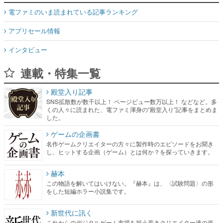
電ファミのいま読まれている記事ランキング
アプリセール情報
インタビュー
連載・特集一覧
殿堂入り記事
SNS拡散数が数千以上！ ページビュー数万以上！ などなど。多
くの人々に読まれた、電ファミ渾身の“殿堂入り”記事をまとめま
した。
ゲームの企画書
名作ゲームクリエイターの方々に製作時のエピソードをお聞き
し、ヒットする企画（ゲーム）とは何か？を探っていきます。
赫本
この物語を解いてはいけない。『赫本』は、〈試験問題〉の形
をした短編ホラー小説集です。
新世代に訊く
これからのデジタルゲーム市場を担う若きクリエイター達の姿