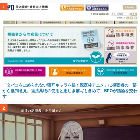
1
「タバコを止められない猫耳キャラを描く深夜枠アニメ」に視聴者の一部
から批判意見。違法薬物の使用と思しき描写も含めて、BPOが議論を交わ
す
2