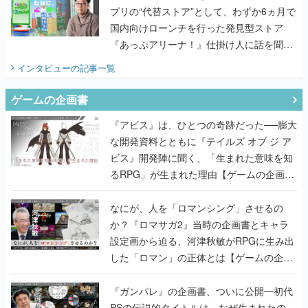
プリの“代替ストア”として、わずか6ヵ月で
国内向けローンチを行った発見型ストア
『あっぷアリーナ！』仕掛け人に話を聞い
てみた
インタビュー
の記事一覧
ゲームの企画書
『アビス』は、ひとつの奇跡だった──膨大
な開発資料とともに『テイルズ オブ ジ ア
ビス』開発陣に聞く、「生まれた意味を知
るRPG」が生まれた理由【ゲームの企画
書】
なにが、人を「ロマンシング」させるの
か？『ロマサガ2』当時の企画書とキャラ
設定画から迫る、河津秋敏がRPGに生み出
した「ロマン」の正体とは【ゲームの企画
書】
『ガンパレ』の企画書、ついに公開━初代
PSの伝説的タイトルは、なぜ生まれたの