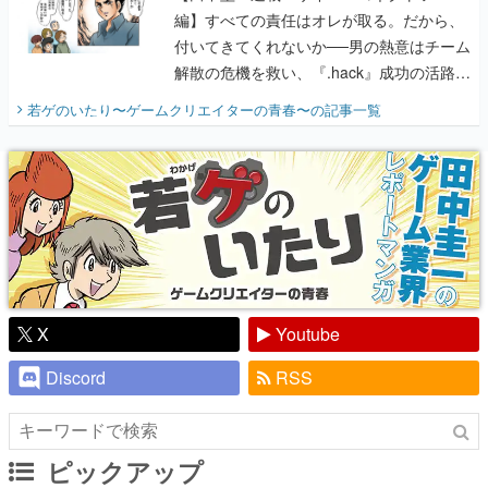
編】すべての責任はオレが取る。だから、
付いてきてくれないか──男の熱意はチーム
解散の危機を救い、『.hack』成功の活路を
開く。業界の快男児・松山 洋に流れる血は
若ゲのいたり〜ゲームクリエイターの青春〜
の記事一覧
『少年ジャンプ』色だった【若ゲのいた
り】
X
Youtube
Discord
RSS
ピックアップ