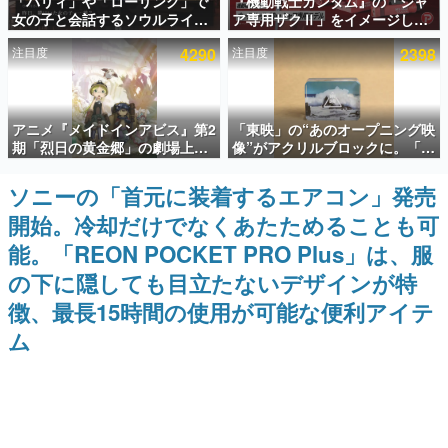
「パリィ」や「ローリング」で
『機動戦士ガンダム』の「シャ
女の子と会話するソウルライク
ア専用ザクⅡ」をイメージした
インタビュー
恋愛ゲーム『小早川さんはソウ
散水ホースリールが予約開始。
注目度
4290
注目度
2398
ルライク』無料公開。返事に失
本体にはシャアのパーソナルマ
連載・特集一覧
敗すると「YOU DIED」
ークやジオン公国軍のエンブレ
ム、型式番号などを配置
殿堂入り記事
アニメ『メイドインアビス』第2
「東映」の“あのオープニング映
SNS拡散数が数千以上！ ページビュー数万以上！ などな
ど。多くの人々に読まれた、電ファミ渾身の“殿堂入り”記
期「烈日の黄金郷」の劇場上映
像”がアクリルブロックに。「東
事をまとめました。
が決定！レグ役・伊瀬茉莉也さ
映ヒストリカル グッズコレクシ
んらが登壇する舞台挨拶も実施
ョン」が8月下旬より発売
ソニーの「首元に装着するエアコン」発売
ゲームの企画書
名作ゲームクリエイターの方々に製作時のエピソードをお
開始。冷却だけでなくあたためることも可
聞きし、ヒットする企画（ゲーム）とは何か？を探ってい
きます。
能。「REON POCKET PRO Plus」は、服
赫本
の下に隠しても目立たないデザインが特
この物語を解いてはいけない。『赫本』は、〈試験問題〉
徴、最長15時間の使用が可能な便利アイテ
の形をした短編ホラー小説集です。
ム
新世代に訊く
これからのデジタルゲーム市場を担う若きクリエイター達
の姿を追い、彼らのルーツと情熱を探っていきます。
ゲーム世代の作家たち
ゲームに多大な影響を受けた作家さんに取材し、ゲームが