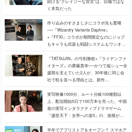
続ける”クレイジーな宣言”は、比喩ではな
く本気だった
作り込みのすさまじさにコラボ先も驚嘆
──『Wizardry Variants Daphne』
×『FFXI』コラボが期間限定なのにジョブ
もキャラも武器も戦闘システムもワンオフ
で作り込まれた理由を両ディレクターに聞
く
『TATSUJIN』の弓削雅稔×『ライデンファ
イターズ』の齋藤貴幸──かつて縦シュー全
盛期を支えていた2人が、30年後に同じ会
社で机を並べる理由とは。新作
『TATSUJIN EXTREME』で初タッグを組
んだレジェンド2人に訊く開発秘話
実写映像1000分、ルート分岐100種類以
上。配信開始5日で100万本を売った、中国
発の実写インタラクティブドラマゲーム
『盛世天下：女帝への道II』の、規模が違
うこだわりをプロデューサーに聞いた
半年でアプリストアをオープン？ スマホア