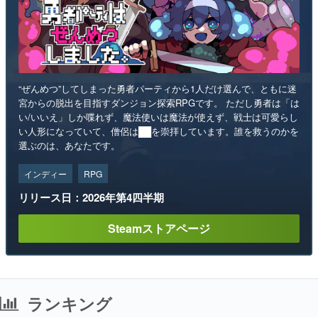
“ぜんめつ”してしまった勇者パーティから1人だけ選んで、ともに迷
宮からの脱出を目指すダンジョン探索RPGです。 ただし勇者は「は
い/いいえ」しか喋れず、魔法使いは魔法が使えず、戦士は可愛らし
い人形になっていて、僧侶は██を崇拝しています。誰を救うのかを
選ぶのは、あなたです。
インディー
RPG
リリース日：2026年第4四半期
Steamストアページ
ランキング