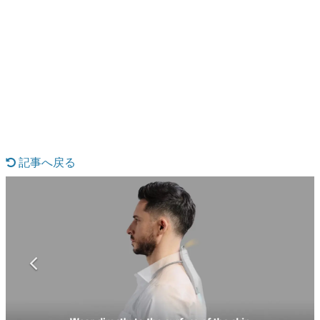
日本のコンテンツ産業やカルチャーに与えた影響を探る企
画です。
日本モバイルゲーム産業史
日本のモバイルゲーム史における主要なトピック・タイト
ルを網羅するほか、開発者へのインタビューや識者による
解説を掲載。約20年の歴史が一望できる決定版！
若ゲのいたり〜ゲームクリエイターの青春〜
『うつヌケ』『ペンと箸』等で知られるマンガ家・田中圭
一先生によるゲーム業界レポートマンガです。
記事へ戻る
なんでゲームは面白い？
ゲーム開発者・hamatsu氏がゲームの魅力を画面や操作の
具体的な形から解き明かしていく、硬派で骨太な評論連載
です。
ゲームが変えた日本語
「経験値」「裏技」「ラスボス」… ゲームにまつわる言葉
の起源や用法の変遷を、コンピューター文化史研究家・タ
イニーP氏が徹底調査。
カテゴリ
特集記事