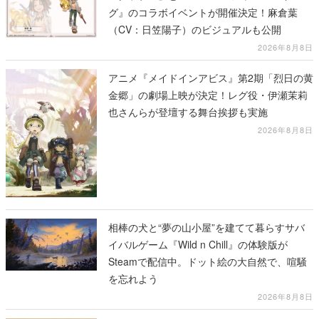
グ』のコラボイベントが開催決定！麻倉葉
（CV：日笠陽子）のビジュアルも公開
2026年8月8日
アニメ『メイドインアビス』第2期「烈日の黄
金郷」の劇場上映が決定！レグ役・伊瀬茉莉
也さんらが登壇する舞台挨拶も実施
2026年8月8日
相棒の犬と“夢の山小屋”を建てて暮らすサバ
イバルゲーム『Wild n Chill』の体験版が
Steamで配信中。ドット絵の大自然で、喧騒
を忘れよう
2026年8月8日