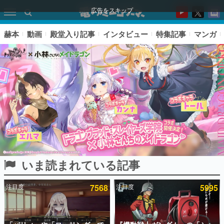
広告をスキップ
赫本
動画
殿堂入り記事
インタビュー
特集記事
マンガ
いま読まれている記事
ピックアップ
注目度
7568
注目度
5995
電ファミのいま読まれている記事ランキング
アプリセール情報