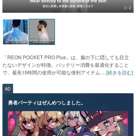
2 / 2
マンガ
女性向け
アプリレビュー
その他
「REON POCKET PRO Plus」は、服の下に隠しても目立
電ファミニコゲーマーとは？
たないデザインが特徴。バッテリー消費を最適化すること
で、最長15時間の使用が可能な便利アイテム ...
[続きを読む]
運営：株式会社マレ
AD
勇者パーティはぜんめつしました。