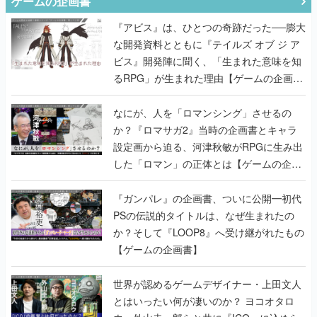
ゲームの企画書
『アビス』は、ひとつの奇跡だった──膨大
な開発資料とともに『テイルズ オブ ジ ア
ビス』開発陣に聞く、「生まれた意味を知
るRPG」が生まれた理由【ゲームの企画
書】
なにが、人を「ロマンシング」させるの
か？『ロマサガ2』当時の企画書とキャラ
設定画から迫る、河津秋敏がRPGに生み出
した「ロマン」の正体とは【ゲームの企画
書】
『ガンパレ』の企画書、ついに公開━初代
PSの伝説的タイトルは、なぜ生まれたの
か？そして『LOOP8』へ受け継がれたもの
【ゲームの企画書】
世界が認めるゲームデザイナー・上田文人
とはいったい何が凄いのか？ ヨコオタロ