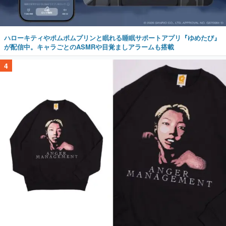
ハローキティやポムポムプリンと眠れる睡眠サポートアプリ『ゆめたび』
が配信中。キャラごとのASMRや目覚ましアラームも搭載
4