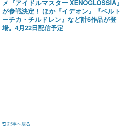
メ『アイドルマスター XENOGLOSSIA』
日本のコンテンツ産業やカルチャーに与えた影響を探る企
が参戦決定！ ほか『イデオン』『ベルト
画です。
ーチカ・チルドレン』など計6作品が登
日本モバイルゲーム産業史
日本のモバイルゲーム史における主要なトピック・タイト
場。4月22日配信予定
ルを網羅するほか、開発者へのインタビューや識者による
解説を掲載。約20年の歴史が一望できる決定版！
若ゲのいたり〜ゲームクリエイターの青春〜
『うつヌケ』『ペンと箸』等で知られるマンガ家・田中圭
一先生によるゲーム業界レポートマンガです。
なんでゲームは面白い？
ゲーム開発者・hamatsu氏がゲームの魅力を画面や操作の
具体的な形から解き明かしていく、硬派で骨太な評論連載
です。
ゲームが変えた日本語
「経験値」「裏技」「ラスボス」… ゲームにまつわる言葉
の起源や用法の変遷を、コンピューター文化史研究家・タ
イニーP氏が徹底調査。
カテゴリ
記事へ戻る
特集記事