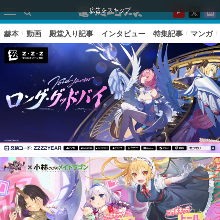
広告をスキップ
赫本
動画
殿堂入り記事
インタビュー
特集記事
マンガ
ピックアップ
電ファミのいま読まれている記事ランキング
アプリセール情報