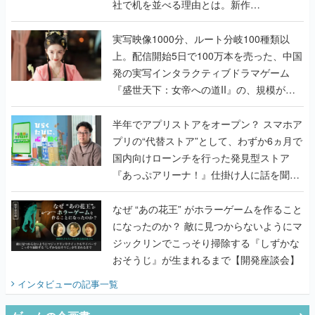
社で机を並べる理由とは。新作
『TATSUJIN EXTREME』で初タッグを組
んだレジェンド2人に訊く開発秘話
実写映像1000分、ルート分岐100種類以
上。配信開始5日で100万本を売った、中国
発の実写インタラクティブドラマゲーム
『盛世天下：女帝への道II』の、規模が違
うこだわりをプロデューサーに聞いた
半年でアプリストアをオープン？ スマホア
プリの“代替ストア”として、わずか6ヵ月で
国内向けローンチを行った発見型ストア
『あっぷアリーナ！』仕掛け人に話を聞い
てみた
なぜ “あの花王” がホラーゲームを作ること
になったのか？ 敵に見つからないようにマ
ジックリンでこっそり掃除する『しずかな
おそうじ』が生まれるまで【開発座談会】
インタビュー
の記事一覧