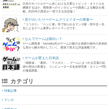
日本のモバイルゲーム史における主要なトピック・タイトルを
網羅するほか、開発者へのインタビューや識者による解説を掲
載。約20年の歴史が一望できる決定版！
若ゲのいたり〜ゲームクリエイターの青春〜
『うつヌケ』『ペンと箸』等で知られるマンガ家・田中圭一先
生によるゲーム業界レポートマンガです。
なんでゲームは面白い？
ゲーム開発者・hamatsu氏がゲームの魅力を画面や操作の具体的
な形から解き明かしていく、硬派で骨太な評論連載です。
ゲームが変えた日本語
「経験値」「裏技」「ラスボス」… ゲームにまつわる言葉の起
源や用法の変遷を、コンピューター文化史研究家・タイニーP氏
が徹底調査。
カテゴリ
特集記事
マンガ
女性向け