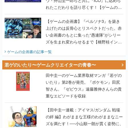
ウ・外山圭一郎らと共に『ICO』に込めら
れたこだわりを語り尽くす！【ゲームの企
画書】
【ゲームの企画書】『ペルソナ3』を築き
上げたのは反骨心とリスペクトだった。赤
い企画書のもとに集った“愚連隊”がシリー
ズを生まれ変わらせるまで【橋野桂インタ
ビュー】
ゲームの企画書
の記事一覧
若ゲのいたり〜ゲームクリエイターの青春〜
田中圭一のゲーム業界取材マンガ『若ゲの
いたり』第2巻が発売。『ポケモン』田尻
智さん、『ゼビウス』遠藤雅伸さんらの貴
重なエピソードを収録
【田中圭一連載：アイマス/ガンダム 戦場
の絆 編】わがままな王様のわがままなニー
ズを満たす！──小山順一朗が貫く姿勢に、