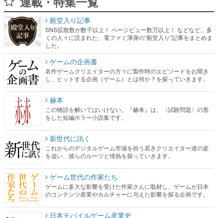
連載・特集一覧
殿堂入り記事
SNS拡散数が数千以上！ ページビュー数万以上！ などなど。多
くの人々に読まれた、電ファミ渾身の“殿堂入り”記事をまとめま
した。
ゲームの企画書
名作ゲームクリエイターの方々に製作時のエピソードをお聞き
し、ヒットする企画（ゲーム）とは何か？を探っていきます。
赫本
この物語を解いてはいけない。『赫本』は、〈試験問題〉の形
をした短編ホラー小説集です。
新世代に訊く
これからのデジタルゲーム市場を担う若きクリエイター達の姿
を追い、彼らのルーツと情熱を探っていきます。
ゲーム世代の作家たち
ゲームに多大な影響を受けた作家さんに取材し、ゲームが日本
のコンテンツ産業やカルチャーに与えた影響を探る企画です。
日本モバイルゲーム産業史