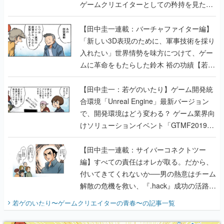
ゲームクリエイターとしての矜持を見た
【若ゲのいたり最終回】
【田中圭一連載：バーチャファイター編】
「新しい3D表現のために、軍事技術を採り
入れたい」世界情勢を味方につけて、ゲー
ムに革命をもたらした鈴木 裕の功績【若ゲ
のいたり】
【田中圭一：若ゲのいたり】ゲーム開発統
合環境「Unreal Engine」最新バージョン
で、開発環境はどう変わる？ ゲーム業界向
けソリューションイベント「GTMF2019」
に行って、より理解を深めよう【PR】
【田中圭一連載：サイバーコネクトツー
編】すべての責任はオレが取る。だから、
付いてきてくれないか──男の熱意はチーム
解散の危機を救い、『.hack』成功の活路を
開く。業界の快男児・松山 洋に流れる血は
若ゲのいたり〜ゲームクリエイターの青春〜
の記事一覧
『少年ジャンプ』色だった【若ゲのいた
り】