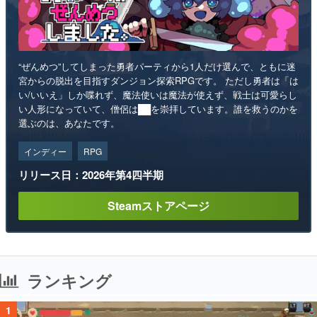
“ぜんめつ”してしまった勇者パーティから1人だけ選んで、ともに迷
宮からの脱出を目指すダンジョン探索RPGです。 ただし勇者は「は
い/いいえ」しか喋れず、魔法使いは魔法が使えず、戦士は可愛らし
い人形になっていて、僧侶は██を崇拝しています。誰を救うのかを
選ぶのは、あなたです。
インディー
RPG
リリース日：2026年第4四半期
Steamストアページ
ランキング
1