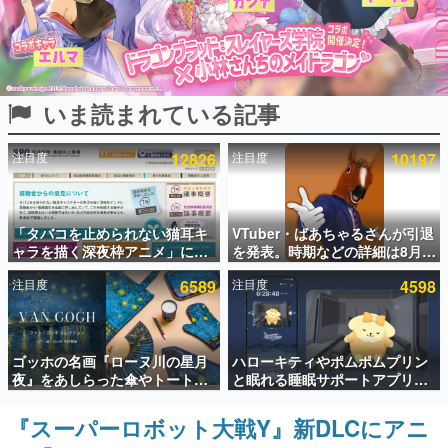
インタビュー
連載・特集一覧
いま読まれている記事
殿堂入り記事
SNS拡散数が数千以上！ ページビュー数万以上！ などな
ど。多くの人々に読まれた、電ファミ渾身の“殿堂入り”記
注目度
12826
注目度
10197
事をまとめました。
ゲームの企画書
名作ゲームクリエイターの方々に製作時のエピソードをお
聞きし、ヒットする企画（ゲーム）とは何か？を探ってい
「タバコを止められない猫耳キ
VTuber・ばあちゃるさんが引退
きます。
ャラを描く深夜枠アニメ」に視
を発表。時期などの詳細は8月9
聴者の一部から批判意見。違法
日15時からの配信で説明
赫本
注目度
6589
注目度
4598
薬物の使用と思しき描写も含め
この物語を解いてはいけない。『赫本』は、〈試験問題〉
て、BPOが議論を交わす
の形をした短編ホラー小説集です。
新世代に訊く
ゴッホの名画『ローヌ川の星月
ハローキティやポムポムプリン
これからのデジタルゲーム市場を担う若きクリエイター達
夜』をあしらった傘やトートバ
と眠れる睡眠サポートアプリ
の姿を追い、彼らのルーツと情熱を探っていきます。
ッグなどが登場。8月7日21時よ
『ゆめたび』が配信中。キャラ
り2日間限定で予約販売
ごとのASMRや目覚ましアラー
『スーパーロボット大戦Y』新DLCにアニ
ゲーム世代の作家たち
ムも搭載
ゲームに多大な影響を受けた作家さんに取材し、ゲームが