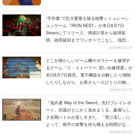
“手作業”で巨大要塞を操る砲撃シミュレーシ
ョンゲーム『IRON NEST』が本日8月7日
Steamにてリリース。弾道計算から砲弾装
填、砲塔旋回までワンオペでこなし、強烈な
一撃をブチかませるロマンある作品
2026年8月7日
どこか懐かしいゲーム機やガラケーを修理す
るゲーム『リ・ストーリー: 思い出修理屋』が
本日8月7日発売。電子機器を分解したり掃除
したりしながら、お客さん一人ひとりの物語
に耳を傾ける
2026年8月7日
『鬼武者 Way of the Sword』先行プレイレポ
ート。武蔵がとにかく攻めまくる、豪傑らし
さ全開バトルが楽しすぎた。「受け流し」に
よって、相手の攻撃を待ち構える時間がなく
なって超爽快
2026年8月7日