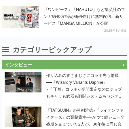
『ワンピース』『NARUTO』など集英社のマ
ンガ約400作品が海外向けに無料配信。新サ
ービス「MANGA MILLION」が公開
2026年8月6日
カテゴリーピックアップ
インタビュー
作り込みのすさまじさにコラボ先も驚嘆
──『Wizardry Variants Daphne』
×『FFXI』コラボが期間限定なのにジョブ
もキャラも武器も戦闘システムもワンオフ
で作り込まれた理由を両ディレクターに聞
く
『TATSUJIN』の弓削雅稔×『ライデンファ
イターズ』の齋藤貴幸──かつて縦シュー全
盛期を支えていた2人が、30年後に同じ会