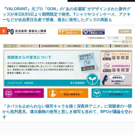
『VALORANT』元プロ「GON」の“あの名場面”がデザインされた新作グ
ッズが本日8月5日より期間限定で発売。Tシャツやコインケース、アクキ
ーなどが全品受注生産で登場、過去に発売したグッズの再販も
5
「タバコを止められない猫耳キャラを描く深夜枠アニメ」に視聴者の一部
から批判意見。違法薬物の使用と思しき描写も含めて、BPOが議論を交わ
す