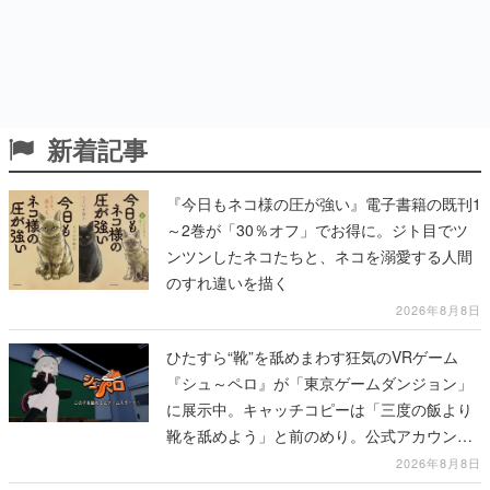
新着記事
『今日もネコ様の圧が強い』電子書籍の既刊1
～2巻が「30％オフ」でお得に。ジト目でツ
ンツンしたネコたちと、ネコを溺愛する人間
のすれ違いを描く
2026年8月8日
ひたすら“靴”を舐めまわす狂気のVRゲーム
『シュ～ペロ』が「東京ゲームダンジョン」
に展示中。キャッチコピーは「三度の飯より
靴を舐めよう」と前のめり。公式アカウント
も開設され、2026年リリースに向けて開発中
2026年8月8日