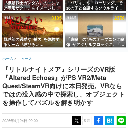
『機動戦士ガンダム』の「シャ
「パリィ」や「ローリング」で
ア専用ザクⅡ」をイメージした
女の子と会話するソウルライク
インタビュー
散水ホースリールが予約開始。
恋愛ゲーム『小早川さんはソウ
注目度
3135
注目度
2376
本体にはシャアのパーソナルマ
ルライク』無料公開。返事に失
連載・特集一覧
ークやジオン公国軍のエンブレ
敗すると「YOU DIED」
ム、型式番号などを配置
殿堂入り記事
SNS拡散数が数千以上！ ページビュー数万以上！ などな
野球部の過酷な“補欠”を体験す
「東映」の“あのオープニング映
ど。多くの人々に読まれた、電ファミ渾身の“殿堂入り”記
るゲーム『球ひろい
像”がアクリルブロックに。「東
事をまとめました。
Simulator』が「1件」のウィッ
映ヒストリカル グッズコレクシ
シュリストをもとにチェコ語に
ョン」が8月下旬より発売
ゲームの企画書
ホーム
ニュース
対応しSNSで話題に。『キング
名作ゲームクリエイターの方々に製作時のエピソードをお
聞きし、ヒットする企画（ゲーム）とは何か？を探ってい
ダム・カム』開発元やチェコの
『リトルナイトメア』シリーズのVR版
きます。
プロ野球選手から称賛の声
『Altered Echoes』がPS VR2/Meta
赫本
この物語を解いてはいけない。『赫本』は、〈試験問題〉
Quest/SteamVR向けに本日発売。VRなら
の形をした短編ホラー小説集です。
ではの没入感の中で探索し、オブジェクト
を操作してパズルを解き明かす
新世代に訊く
これからのデジタルゲーム市場を担う若きクリエイター達
の姿を追い、彼らのルーツと情熱を探っていきます。
2026年4月24日 00:00
反応
ゲーム世代の作家たち
ゲームに多大な影響を受けた作家さんに取材し、ゲームが