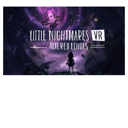
日本のコンテンツ産業やカルチャーに与えた影響を探る企
画です。
日本モバイルゲーム産業史
日本のモバイルゲーム史における主要なトピック・タイト
ルを網羅するほか、開発者へのインタビューや識者による
解説を掲載。約20年の歴史が一望できる決定版！
若ゲのいたり〜ゲームクリエイターの青春〜
『うつヌケ』『ペンと箸』等で知られるマンガ家・田中圭
一先生によるゲーム業界レポートマンガです。
なんでゲームは面白い？
ゲーム開発者・hamatsu氏がゲームの魅力を画面や操作の
具体的な形から解き明かしていく、硬派で骨太な評論連載
です。
ゲームが変えた日本語
「経験値」「裏技」「ラスボス」… ゲームにまつわる言葉
の起源や用法の変遷を、コンピューター文化史研究家・タ
イニーP氏が徹底調査。
カテゴリ
特集記事