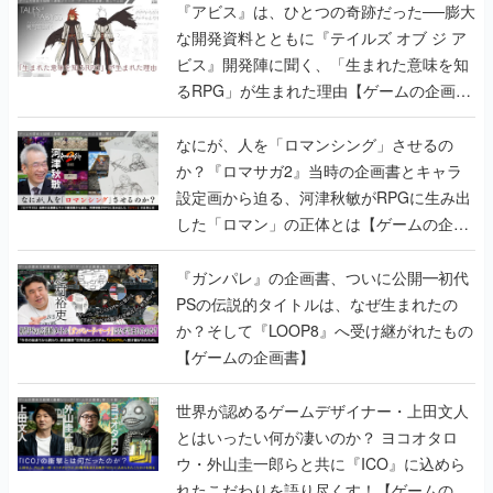
『アビス』は、ひとつの奇跡だった──膨大
な開発資料とともに『テイルズ オブ ジ ア
ビス』開発陣に聞く、「生まれた意味を知
るRPG」が生まれた理由【ゲームの企画
書】
なにが、人を「ロマンシング」させるの
か？『ロマサガ2』当時の企画書とキャラ
設定画から迫る、河津秋敏がRPGに生み出
した「ロマン」の正体とは【ゲームの企画
書】
『ガンパレ』の企画書、ついに公開━初代
PSの伝説的タイトルは、なぜ生まれたの
か？そして『LOOP8』へ受け継がれたもの
【ゲームの企画書】
世界が認めるゲームデザイナー・上田文人
とはいったい何が凄いのか？ ヨコオタロ
ウ・外山圭一郎らと共に『ICO』に込めら
れたこだわりを語り尽くす！【ゲームの企