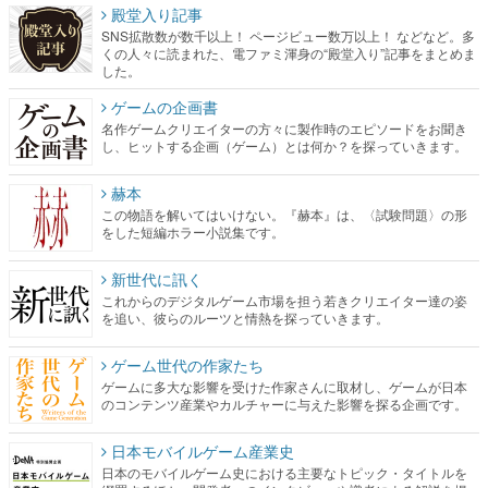
殿堂入り記事
SNS拡散数が数千以上！ ページビュー数万以上！ などなど。多
くの人々に読まれた、電ファミ渾身の“殿堂入り”記事をまとめま
した。
ゲームの企画書
名作ゲームクリエイターの方々に製作時のエピソードをお聞き
し、ヒットする企画（ゲーム）とは何か？を探っていきます。
赫本
この物語を解いてはいけない。『赫本』は、〈試験問題〉の形
をした短編ホラー小説集です。
新世代に訊く
これからのデジタルゲーム市場を担う若きクリエイター達の姿
を追い、彼らのルーツと情熱を探っていきます。
ゲーム世代の作家たち
ゲームに多大な影響を受けた作家さんに取材し、ゲームが日本
のコンテンツ産業やカルチャーに与えた影響を探る企画です。
日本モバイルゲーム産業史
日本のモバイルゲーム史における主要なトピック・タイトルを