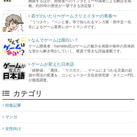
網羅するほか、開発者へのインタビューや識者による解説を掲
載。約20年の歴史が一望できる決定版！
若ゲのいたり〜ゲームクリエイターの青春〜
『うつヌケ』『ペンと箸』等で知られるマンガ家・田中圭一先
生によるゲーム業界レポートマンガです。
なんでゲームは面白い？
ゲーム開発者・hamatsu氏がゲームの魅力を画面や操作の具体的
な形から解き明かしていく、硬派で骨太な評論連載です。
ゲームが変えた日本語
「経験値」「裏技」「ラスボス」… ゲームにまつわる言葉の起
源や用法の変遷を、コンピューター文化史研究家・タイニーP氏
が徹底調査。
カテゴリ
特集記事
マンガ
女性向け