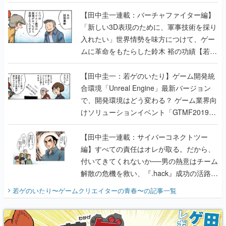
【若ゲのいたり最終回】
【田中圭一連載：バーチャファイター編】
「新しい3D表現のために、軍事技術を採り
入れたい」世界情勢を味方につけて、ゲー
ムに革命をもたらした鈴木 裕の功績【若ゲ
のいたり】
【田中圭一：若ゲのいたり】ゲーム開発統
合環境「Unreal Engine」最新バージョン
で、開発環境はどう変わる？ ゲーム業界向
けソリューションイベント「GTMF2019」
に行って、より理解を深めよう【PR】
【田中圭一連載：サイバーコネクトツー
編】すべての責任はオレが取る。だから、
付いてきてくれないか──男の熱意はチーム
解散の危機を救い、『.hack』成功の活路を
開く。業界の快男児・松山 洋に流れる血は
若ゲのいたり〜ゲームクリエイターの青春〜
の記事一覧
『少年ジャンプ』色だった【若ゲのいた
り】