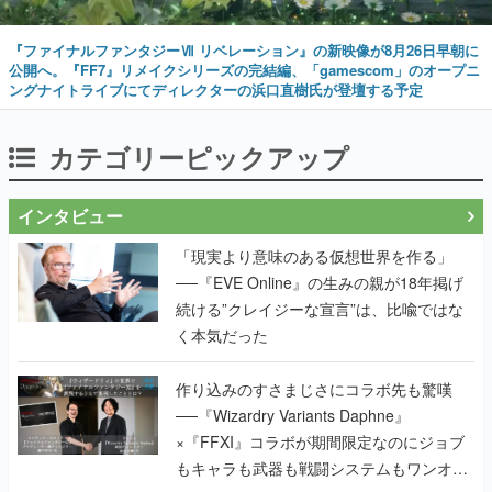
『ファイナルファンタジーⅦ リベレーション』の新映像が8月26日早朝に
公開へ。『FF7』リメイクシリーズの完結編、「gamescom」のオープニ
ングナイトライブにてディレクターの浜口直樹氏が登壇する予定
カテゴリーピックアップ
インタビュー
「現実より意味のある仮想世界を作る」
──『EVE Online』の生みの親が18年掲げ
続ける”クレイジーな宣言”は、比喩ではな
く本気だった
作り込みのすさまじさにコラボ先も驚嘆
──『Wizardry Variants Daphne』
×『FFXI』コラボが期間限定なのにジョブ
もキャラも武器も戦闘システムもワンオフ