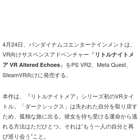
マンガ
女性向け
アプリレビュー
4月24日、バンダイナムコエンターテインメントは、
その他
VR向けサスペンスアドベンチャー『
リトルナイトメ
』をPS VR2、Meta Quest、
ア VR Altered Echoes
電ファミニコゲーマーとは？
SteamVR向けに発売する。
運営：株式会社マレ
本作は、『リトルナイトメア』シリーズ初のVRタイ
トル。「ダークシックス」は失われた自分を取り戻す
ため、孤独な旅に出る。彼女を待ち受ける運命から逃
れる方法はただひとつ。それは“もう一人の自分と再
び巡り会う”こと。