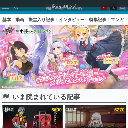
広告をスキップ
赫本
動画
殿堂入り記事
インタビュー
特集記事
マンガ
いま読まれている記事
ピックアップ
注目度
6600
注目度
6270
電ファミのいま読まれている記事ランキング
アプリセール情報