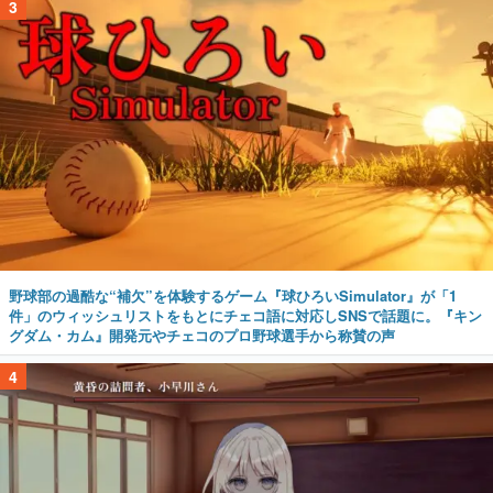
3
野球部の過酷な“補欠”を体験するゲーム『球ひろいSimulator』が「1
件」のウィッシュリストをもとにチェコ語に対応しSNSで話題に。『キン
グダム・カム』開発元やチェコのプロ野球選手から称賛の声
4