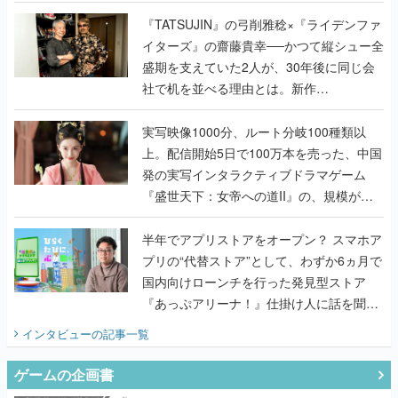
で作り込まれた理由を両ディレクターに聞
く
『TATSUJIN』の弓削雅稔×『ライデンファ
イターズ』の齋藤貴幸──かつて縦シュー全
盛期を支えていた2人が、30年後に同じ会
社で机を並べる理由とは。新作
『TATSUJIN EXTREME』で初タッグを組
んだレジェンド2人に訊く開発秘話
実写映像1000分、ルート分岐100種類以
上。配信開始5日で100万本を売った、中国
発の実写インタラクティブドラマゲーム
『盛世天下：女帝への道II』の、規模が違
うこだわりをプロデューサーに聞いた
半年でアプリストアをオープン？ スマホア
プリの“代替ストア”として、わずか6ヵ月で
国内向けローンチを行った発見型ストア
『あっぷアリーナ！』仕掛け人に話を聞い
てみた
インタビュー
の記事一覧
ゲームの企画書