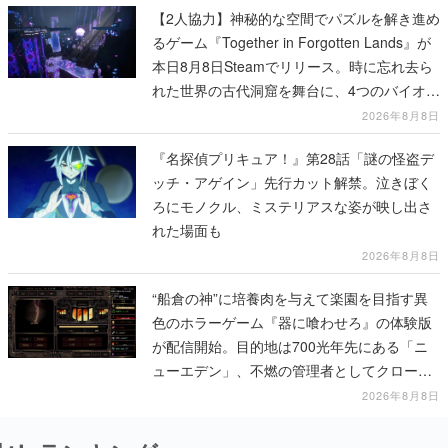
【2人協力】神秘的な空間でパズルを解き進め
るゲーム『Together in Forgotten Lands』が
本日8月8日Steamでリリース。時に忘れ去ら
れた世界の古代洞窟を舞台に、4つのバイオー
ムを探索しながら脱出を目指す
2026年8月8日
『名探偵プリキュア！』第28話「謎の怪盗デ
ッチ・アゲイン」先行カット解禁。泣きぼく
ろにモノクル、ミステリアスな姿が映し出さ
れた場面も
2026年8月8日
“船倉の神”に培養肉を与えて楽園を目指す異
色のホラーゲーム『器に喰わせろ』の体験版
が配信開始。目的地は700光年先にある「ニ
ューエデン」、不燃の管理者としてクローン
人間を増やし、加工して神に捧げる
2026年8月8日