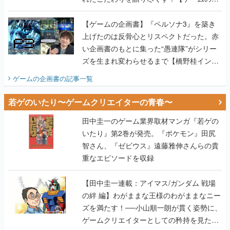
画書】
【ゲームの企画書】『ペルソナ3』を築き
上げたのは反骨心とリスペクトだった。赤
い企画書のもとに集った“愚連隊”がシリー
ズを生まれ変わらせるまで【橋野桂インタ
ビュー】
ゲームの企画書
の記事一覧
若ゲのいたり〜ゲームクリエイターの青春〜
田中圭一のゲーム業界取材マンガ『若ゲの
いたり』第2巻が発売。『ポケモン』田尻
智さん、『ゼビウス』遠藤雅伸さんらの貴
重なエピソードを収録
【田中圭一連載：アイマス/ガンダム 戦場
の絆 編】わがままな王様のわがままなニー
ズを満たす！──小山順一朗が貫く姿勢に、
ゲームクリエイターとしての矜持を見た