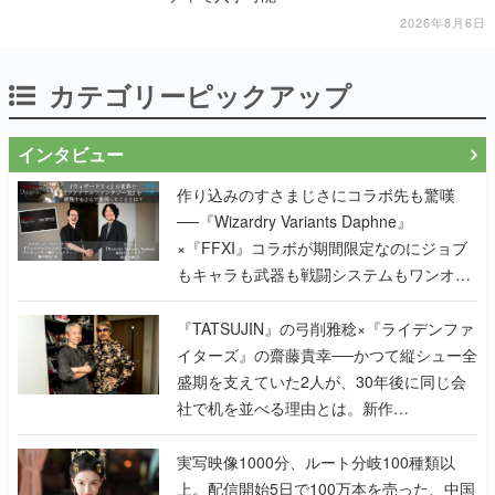
2026年8月6日
カテゴリーピックアップ
インタビュー
作り込みのすさまじさにコラボ先も驚嘆
──『Wizardry Variants Daphne』
×『FFXI』コラボが期間限定なのにジョブ
もキャラも武器も戦闘システムもワンオフ
で作り込まれた理由を両ディレクターに聞
く
『TATSUJIN』の弓削雅稔×『ライデンファ
イターズ』の齋藤貴幸──かつて縦シュー全
盛期を支えていた2人が、30年後に同じ会
社で机を並べる理由とは。新作
『TATSUJIN EXTREME』で初タッグを組
んだレジェンド2人に訊く開発秘話
実写映像1000分、ルート分岐100種類以
上。配信開始5日で100万本を売った、中国