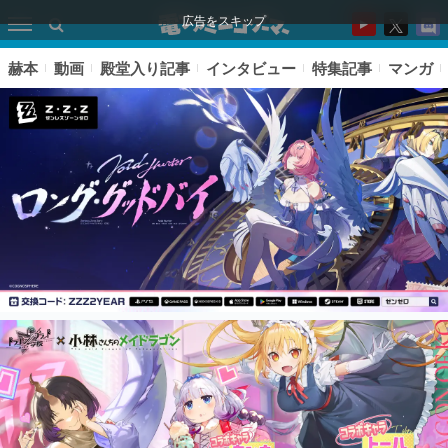
広告をスキップ
赫本
動画
殿堂入り記事
インタビュー
特集記事
マンガ
ピックアップ
電ファミのいま読まれている記事ランキング
アプリセール情報