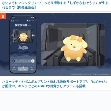
ないようにマジックリンでこっそり掃除する『しずかなおそうじ』が生ま
れるまで【開発座談会】
5
ハローキティやポムポムプリンと眠れる睡眠サポートアプリ『ゆめたび』
が配信中。キャラごとのASMRや目覚ましアラームも搭載