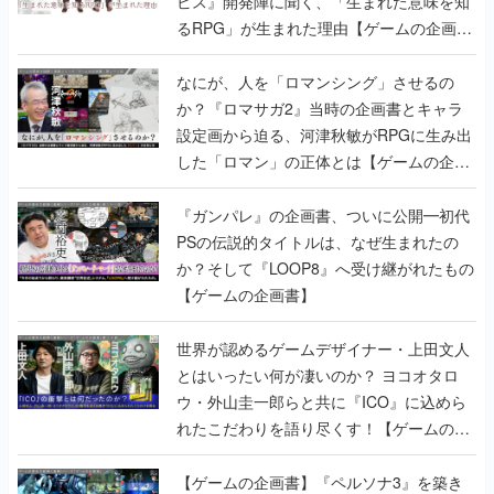
ビス』開発陣に聞く、「生まれた意味を知
るRPG」が生まれた理由【ゲームの企画
書】
なにが、人を「ロマンシング」させるの
か？『ロマサガ2』当時の企画書とキャラ
設定画から迫る、河津秋敏がRPGに生み出
した「ロマン」の正体とは【ゲームの企画
書】
『ガンパレ』の企画書、ついに公開━初代
PSの伝説的タイトルは、なぜ生まれたの
か？そして『LOOP8』へ受け継がれたもの
【ゲームの企画書】
世界が認めるゲームデザイナー・上田文人
とはいったい何が凄いのか？ ヨコオタロ
ウ・外山圭一郎らと共に『ICO』に込めら
れたこだわりを語り尽くす！【ゲームの企
画書】
【ゲームの企画書】『ペルソナ3』を築き