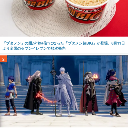
「ブタメン」の麺が“約4倍”になった「ブタメン超BIG」が登場。8月11日
より全国のセブンイレブンで順次発売
2