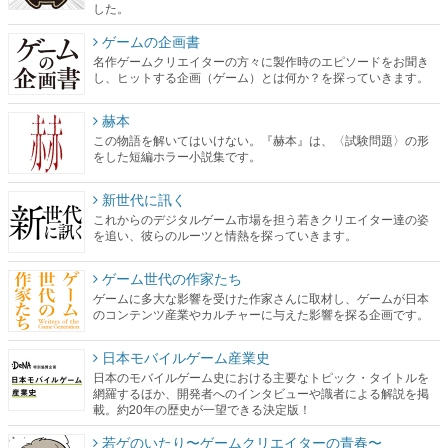
した。
ゲームの企画書
名作ゲームクリエイターの方々に製作時のエピソードをお聞き
し、ヒットする企画（ゲーム）とは何か？を探っていきます。
赫本
この物語を解いてはいけない。『赫本』は、〈試験問題〉の形
をした短編ホラー小説集です。
新世代に訊く
これからのデジタルゲーム市場を担う若きクリエイター達の姿
を追い、彼らのルーツと情熱を探っていきます。
ゲーム世代の作家たち
ゲームに多大な影響を受けた作家さんに取材し、ゲームが日本
のコンテンツ産業やカルチャーに与えた影響を探る企画です。
日本モバイルゲーム産業史
日本のモバイルゲーム史における主要なトピック・タイトルを
網羅するほか、開発者へのインタビューや識者による解説を掲
載。約20年の歴史が一望できる決定版！
若ゲのいたり〜ゲームクリエイターの青春〜