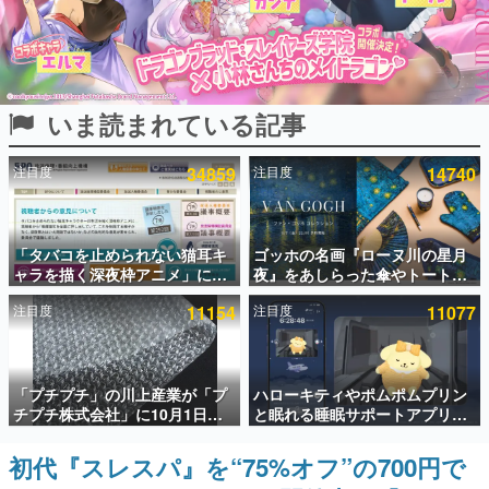
インタビュー
連載・特集一覧
いま読まれている記事
殿堂入り記事
SNS拡散数が数千以上！ ページビュー数万以上！ などな
ど。多くの人々に読まれた、電ファミ渾身の“殿堂入り”記
注目度
34859
注目度
14740
事をまとめました。
ゲームの企画書
名作ゲームクリエイターの方々に製作時のエピソードをお
聞きし、ヒットする企画（ゲーム）とは何か？を探ってい
「タバコを止められない猫耳キ
ゴッホの名画『ローヌ川の星月
きます。
ャラを描く深夜枠アニメ」に視
夜』をあしらった傘やトートバ
聴者の一部から批判意見。違法
ッグなどが登場。8月7日21時よ
赫本
注目度
11154
注目度
11077
薬物の使用と思しき描写も含め
り2日間限定で予約販売
この物語を解いてはいけない。『赫本』は、〈試験問題〉
て、BPOが議論を交わす
の形をした短編ホラー小説集です。
新世代に訊く
「プチプチ」の川上産業が「プ
ハローキティやポムポムプリン
これからのデジタルゲーム市場を担う若きクリエイター達
チプチ株式会社」に10月1日よ
と眠れる睡眠サポートアプリ
の姿を追い、彼らのルーツと情熱を探っていきます。
り社名変更へ。創業58年で初め
『ゆめたび』が配信中。キャラ
ての変更で、“プチッ”と鳴るお
ごとのASMRや目覚ましアラー
初代『スレスパ』を“75%オフ”の700円で
ゲーム世代の作家たち
なじみの緩衝材が会社の名前に
ムも搭載
ゲームに多大な影響を受けた作家さんに取材し、ゲームが