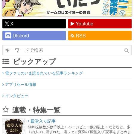
X
Youtube
Discord
RSS
ピックアップ
電ファミのいま読まれている記事ランキング
アプリセール情報
インタビュー
連載・特集一覧
殿堂入り記事
SNS拡散数が数千以上！ ページビュー数万以上！ などなど。多
くの人々に読まれた、電ファミ渾身の“殿堂入り”記事をまとめま