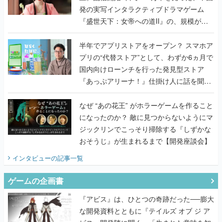
発の実写インタラクティブドラマゲーム
『盛世天下：女帝への道II』の、規模が違
うこだわりをプロデューサーに聞いた
半年でアプリストアをオープン？ スマホア
プリの“代替ストア”として、わずか6ヵ月で
国内向けローンチを行った発見型ストア
『あっぷアリーナ！』仕掛け人に話を聞い
てみた
なぜ “あの花王” がホラーゲームを作ること
になったのか？ 敵に見つからないようにマ
ジックリンでこっそり掃除する『しずかな
おそうじ』が生まれるまで【開発座談会】
インタビュー
の記事一覧
ゲームの企画書
『アビス』は、ひとつの奇跡だった──膨大
な開発資料とともに『テイルズ オブ ジ ア