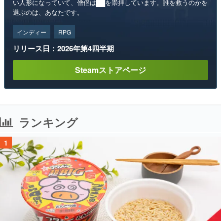
い人形になっていて、僧侶は██を崇拝しています。誰を救うのかを
選ぶのは、あなたです。
インディー
RPG
リリース日：2026年第4四半期
Steamストアページ
ランキング
1