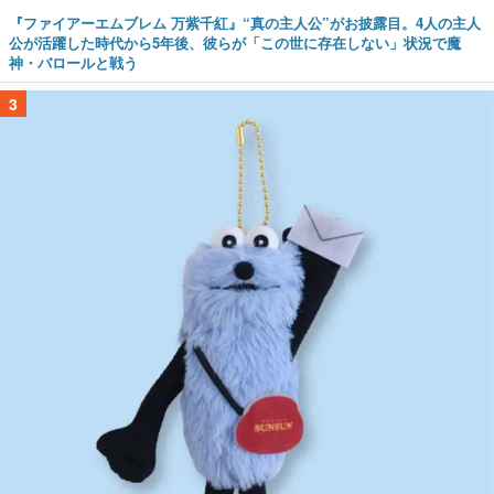
『ファイアーエムブレム 万紫千紅』“真の主人公”がお披露目。4人の主人
公が活躍した時代から5年後、彼らが「この世に存在しない」状況で魔
神・バロールと戦う
3