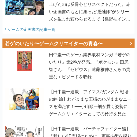
上げたのは反骨心とリスペクトだった。赤
い企画書のもとに集った“愚連隊”がシリー
ズを生まれ変わらせるまで【橋野桂インタ
ビュー】
ゲームの企画書
の記事一覧
若ゲのいたり〜ゲームクリエイターの青春〜
田中圭一のゲーム業界取材マンガ『若ゲの
いたり』第2巻が発売。『ポケモン』田尻
智さん、『ゼビウス』遠藤雅伸さんらの貴
重なエピソードを収録
【田中圭一連載：アイマス/ガンダム 戦場
の絆 編】わがままな王様のわがままなニー
ズを満たす！──小山順一朗が貫く姿勢に、
ゲームクリエイターとしての矜持を見た
【若ゲのいたり最終回】
【田中圭一連載：バーチャファイター編】
「新しい3D表現のために、軍事技術を採り