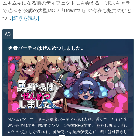
ムキムキになる前のディフェクトにも会える。“ボスキャラ
で遊べる”公認の大型MOD『Downfall』の存在も魅力のひと
つ...
[続きを読む]
AD
勇者パーティはぜんめつしました。
“ぜんめつ”してしまった勇者パーティから1人だけ選んで、ともに迷
宮からの脱出を目指すダンジョン探索RPGです。 ただし勇者は「は
い/いいえ」しか喋れず、魔法使いは魔法が使えず、戦士は可愛らし