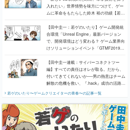
入れたい」世界情勢を味方につけて、ゲー
ムに革命をもたらした鈴木 裕の功績【若ゲ
のいたり】
【田中圭一：若ゲのいたり】ゲーム開発統
合環境「Unreal Engine」最新バージョン
で、開発環境はどう変わる？ ゲーム業界向
けソリューションイベント「GTMF2019」
に行って、より理解を深めよう【PR】
【田中圭一連載：サイバーコネクトツー
編】すべての責任はオレが取る。だから、
付いてきてくれないか──男の熱意はチーム
解散の危機を救い、『.hack』成功の活路を
開く。業界の快男児・松山 洋に流れる血は
若ゲのいたり〜ゲームクリエイターの青春〜
の記事一覧
『少年ジャンプ』色だった【若ゲのいた
り】