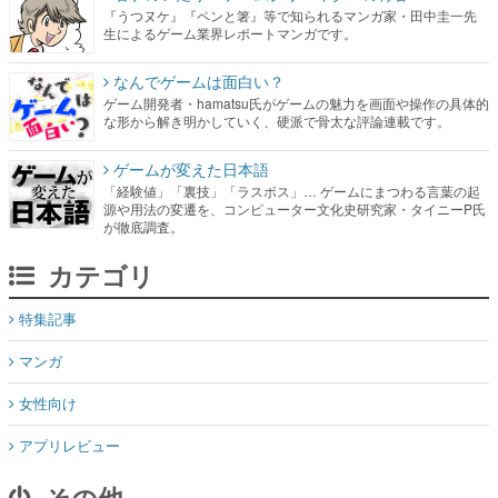
『うつヌケ』『ペンと箸』等で知られるマンガ家・田中圭一先
生によるゲーム業界レポートマンガです。
なんでゲームは面白い？
ゲーム開発者・hamatsu氏がゲームの魅力を画面や操作の具体的
な形から解き明かしていく、硬派で骨太な評論連載です。
ゲームが変えた日本語
「経験値」「裏技」「ラスボス」… ゲームにまつわる言葉の起
源や用法の変遷を、コンピューター文化史研究家・タイニーP氏
が徹底調査。
カテゴリ
特集記事
マンガ
女性向け
アプリレビュー
その他