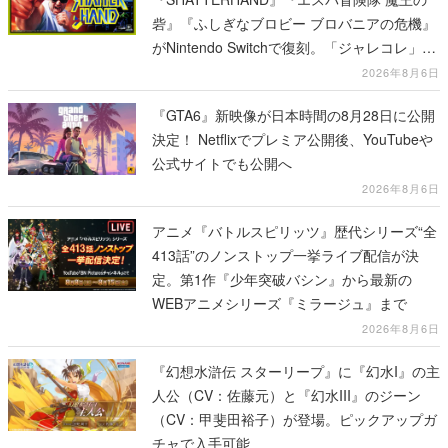
砦』『ふしぎなブロビー ブロバニアの危機』
がNintendo Switchで復刻。「ジャレコレ」シ
リーズから3作が発売予定
2026年8月6日
『GTA6』新映像が日本時間の8月28日に公開
決定！ Netflixでプレミア公開後、YouTubeや
公式サイトでも公開へ
2026年8月6日
アニメ『バトルスピリッツ』歴代シリーズ“全
413話”のノンストップ一挙ライブ配信が決
定。第1作『少年突破バシン』から最新の
WEBアニメシリーズ『ミラージュ』まで
2026年8月6日
『幻想水滸伝 スターリープ』に『幻水I』の主
人公（CV：佐藤元）と『幻水III』のジーン
（CV：甲斐田裕子）が登場。ピックアップガ
チャで入手可能