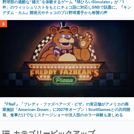
野球部の過酷な“補欠”を体験するゲーム『球ひろいSimulator』が「1
件」のウィッシュリストをもとにチェコ語に対応しSNSで話題に。『キン
グダム・カム』開発元やチェコのプロ野球選手から称賛の声
5
『FNaF』「フレディ・ファズベアーズ・ピザ」の実店舗がアメリカの商
業施設「American Dream」に2027年オープン！ScottGamesとの共同開
発、食事だけでなくステージショーや没入型のホラー体験も楽しめる
カテゴリーピックアップ