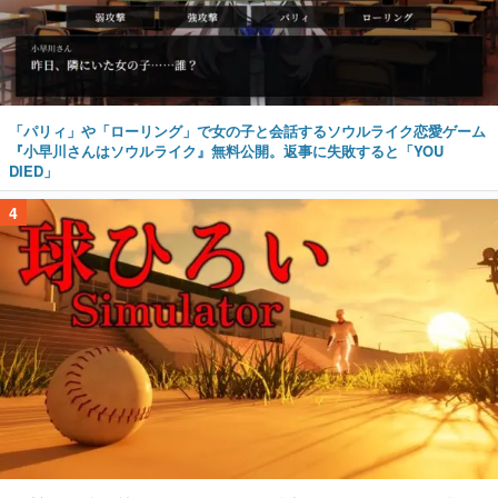
「パリィ」や「ローリング」で女の子と会話するソウルライク恋愛ゲーム
『小早川さんはソウルライク』無料公開。返事に失敗すると「YOU
DIED」
4