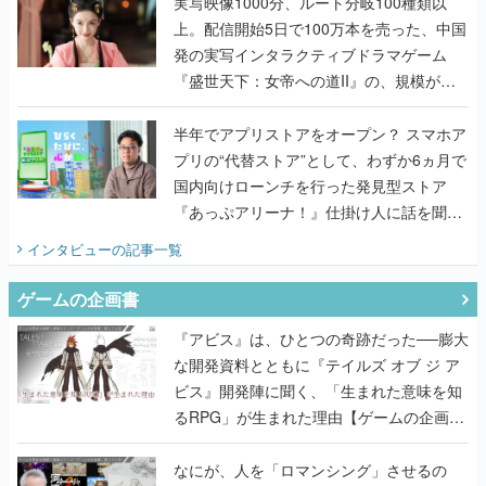
んだレジェンド2人に訊く開発秘話
実写映像1000分、ルート分岐100種類以
上。配信開始5日で100万本を売った、中国
発の実写インタラクティブドラマゲーム
『盛世天下：女帝への道II』の、規模が違
うこだわりをプロデューサーに聞いた
半年でアプリストアをオープン？ スマホア
プリの“代替ストア”として、わずか6ヵ月で
国内向けローンチを行った発見型ストア
『あっぷアリーナ！』仕掛け人に話を聞い
てみた
インタビュー
の記事一覧
ゲームの企画書
『アビス』は、ひとつの奇跡だった──膨大
な開発資料とともに『テイルズ オブ ジ ア
ビス』開発陣に聞く、「生まれた意味を知
るRPG」が生まれた理由【ゲームの企画
書】
なにが、人を「ロマンシング」させるの