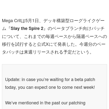
マンガ
女性向け
Mega Critは5月1日、デッキ構築型ローグライクゲー
アプリレビュー
ム『
』のベータブランチ向けパッチ
Slay the Spire 2
について、これまでの毎週ペースから隔週ペースへの
その他
移行を試行すると公式Xにて発表した。今週分のベー
電ファミニコゲーマーとは？
タパッチは来週リリースされる予定だという。
運営：株式会社マレ
Update: in case you’re waiting for a beta patch
today, you can expect one to come next week!
We’ve mentioned in the past our patching