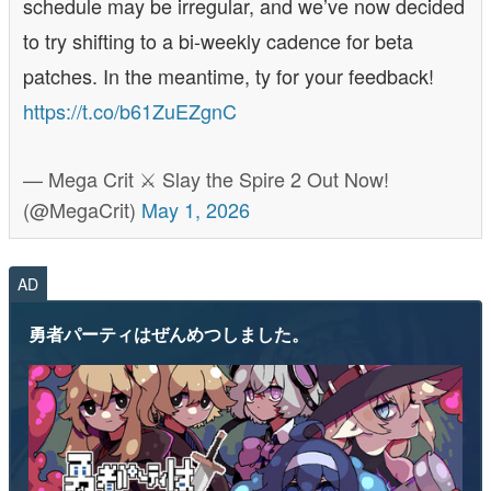
schedule may be irregular, and we’ve now decided
to try shifting to a bi-weekly cadence for beta
patches. In the meantime, ty for your feedback!
https://t.co/b61ZuEZgnC
— Mega Crit ⚔️ Slay the Spire 2 Out Now!
(@MegaCrit)
May 1, 2026
AD
勇者パーティはぜんめつしました。