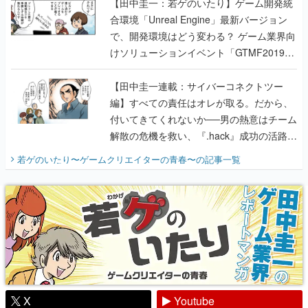
【田中圭一：若ゲのいたり】ゲーム開発統
合環境「Unreal Engine」最新バージョン
で、開発環境はどう変わる？ ゲーム業界向
けソリューションイベント「GTMF2019」
に行って、より理解を深めよう【PR】
【田中圭一連載：サイバーコネクトツー
編】すべての責任はオレが取る。だから、
付いてきてくれないか──男の熱意はチーム
解散の危機を救い、『.hack』成功の活路を
開く。業界の快男児・松山 洋に流れる血は
若ゲのいたり〜ゲームクリエイターの青春〜
の記事一覧
『少年ジャンプ』色だった【若ゲのいた
り】
X
Youtube