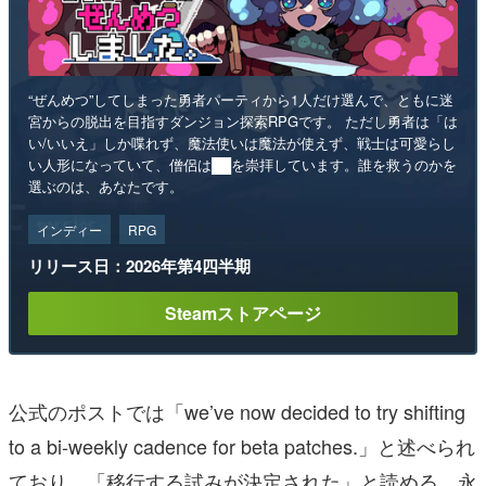
“ぜんめつ”してしまった勇者パーティから1人だけ選んで、ともに迷
宮からの脱出を目指すダンジョン探索RPGです。 ただし勇者は「は
い/いいえ」しか喋れず、魔法使いは魔法が使えず、戦士は可愛らし
い人形になっていて、僧侶は██を崇拝しています。誰を救うのかを
選ぶのは、あなたです。
インディー
RPG
リリース日：2026年第4四半期
Steamストアページ
公式のポストでは「we’ve now decided to try shifting
to a bi-weekly cadence for beta patches.」と述べられ
ており、「移行する試みが決定された」と読める。永