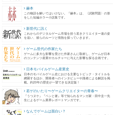
赫本
この物語を解いてはいけない。『赫本』は、〈試験問題〉の形
をした短編ホラー小説集です。
新世代に訊く
これからのデジタルゲーム市場を担う若きクリエイター達の姿
を追い、彼らのルーツと情熱を探っていきます。
ゲーム世代の作家たち
ゲームに多大な影響を受けた作家さんに取材し、ゲームが日本
のコンテンツ産業やカルチャーに与えた影響を探る企画です。
日本モバイルゲーム産業史
日本のモバイルゲーム史における主要なトピック・タイトルを
網羅するほか、開発者へのインタビューや識者による解説を掲
載。約20年の歴史が一望できる決定版！
若ゲのいたり〜ゲームクリエイターの青春〜
『うつヌケ』『ペンと箸』等で知られるマンガ家・田中圭一先
生によるゲーム業界レポートマンガです。
なんでゲームは面白い？