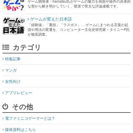
ゲーム開発者・hamatsu氏がゲームの魅力を画面や操作の具体的
な形から解き明かしていく、硬派で骨太な評論連載です。
ゲームが変えた日本語
「経験値」「裏技」「ラスボス」… ゲームにまつわる言葉の起
源や用法の変遷を、コンピューター文化史研究家・タイニーP氏
が徹底調査。
カテゴリ
特集記事
マンガ
女性向け
アプリレビュー
その他
電ファミニコゲーマーとは？
媒体資料はこちら