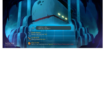
日本のコンテンツ産業やカルチャーに与えた影響を探る企
画です。
日本モバイルゲーム産業史
日本のモバイルゲーム史における主要なトピック・タイト
ルを網羅するほか、開発者へのインタビューや識者による
解説を掲載。約20年の歴史が一望できる決定版！
若ゲのいたり〜ゲームクリエイターの青春〜
『うつヌケ』『ペンと箸』等で知られるマンガ家・田中圭
一先生によるゲーム業界レポートマンガです。
なんでゲームは面白い？
ゲーム開発者・hamatsu氏がゲームの魅力を画面や操作の
具体的な形から解き明かしていく、硬派で骨太な評論連載
です。
ゲームが変えた日本語
「経験値」「裏技」「ラスボス」… ゲームにまつわる言葉
の起源や用法の変遷を、コンピューター文化史研究家・タ
イニーP氏が徹底調査。
カテゴリ
特集記事