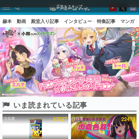
広告をスキップ
赫本
動画
殿堂入り記事
インタビュー
特集記事
マンガ
いま読まれている記事
ピックアップ
注目度
37037
注目度
22473
電ファミのいま読まれている記事ランキング
アプリセール情報