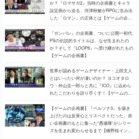
か？『ロマサガ2』当時の企画書とキャラ
設定画から迫る、河津秋敏がRPGに生み出
した「ロマン」の正体とは【ゲームの企画
書】
『ガンパレ』の企画書、ついに公開━初代
PSの伝説的タイトルは、なぜ生まれたの
か？そして『LOOP8』へ受け継がれたもの
【ゲームの企画書】
世界が認めるゲームデザイナー・上田文人
とはいったい何が凄いのか？ ヨコオタロ
ウ・外山圭一郎らと共に『ICO』に込めら
れたこだわりを語り尽くす！【ゲームの企
画書】
【ゲームの企画書】『ペルソナ3』を築き
上げたのは反骨心とリスペクトだった。赤
い企画書のもとに集った“愚連隊”がシリー
ズを生まれ変わらせるまで【橋野桂インタ
ビュー】