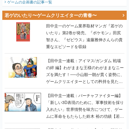
ゲームの企画書
の記事一覧
若ゲのいたり〜ゲームクリエイターの青春〜
田中圭一のゲーム業界取材マンガ『若ゲの
いたり』第2巻が発売。『ポケモン』田尻
智さん、『ゼビウス』遠藤雅伸さんらの貴
重なエピソードを収録
【田中圭一連載：アイマス/ガンダム 戦場
の絆 編】わがままな王様のわがままなニー
ズを満たす！──小山順一朗が貫く姿勢に、
ゲームクリエイターとしての矜持を見た
【若ゲのいたり最終回】
【田中圭一連載：バーチャファイター編】
「新しい3D表現のために、軍事技術を採り
入れたい」世界情勢を味方につけて、ゲー
ムに革命をもたらした鈴木 裕の功績【若ゲ
のいたり】