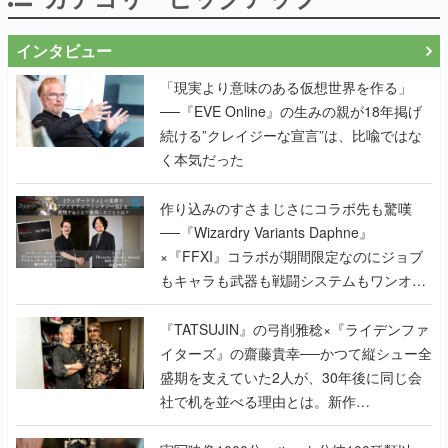
インタビュー
「現実より意味のある仮想世界を作る」
──『EVE Online』の生みの親が18年掲げ
続ける”クレイジーな宣言”は、比喩ではな
く本気だった
作り込みのすさまじさにコラボ先も驚嘆
──『Wizardry Variants Daphne』
×『FFXI』コラボが期間限定なのにジョブ
もキャラも武器も戦闘システムもワンオフ
で作り込まれた理由を両ディレクターに聞
く
『TATSUJIN』の弓削雅稔×『ライデンファ
イターズ』の齋藤貴幸──かつて縦シュー全
盛期を支えていた2人が、30年後に同じ会
社で机を並べる理由とは。新作
『TATSUJIN EXTREME』で初タッグを組