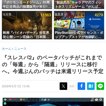
『ポケモンカードゲーム』30周
“朝凪先生”キャラデザのフィッ
年記念商品の抽選販売が本日12
トネスリズムゲーム『がんば
インタビュー
時より開始。拡張パック「30th
れ！チアリズム』Steamストア
注目度
11363
注目度
4279
CELEBRATION」のボックス
ページが公開。キャラクターの
連載・特集一覧
に、「プレミアムデッキセット
CVは陽向葵ゅかさん
エーフィ・ブラッキー」
殿堂入り記事
「FUTURISTIC BOX」の計3商
SNS拡散数が数千以上！ ページビュー数万以上！ などな
品
映画『バイオハザード』全世界
PlayStation公式ライセンス・ポ
ど。多くの人々に読まれた、電ファミ渾身の“殿堂入り”記
初公開シーン収録の「日本限
ップアップストアが池袋駅にて
事をまとめました。
定」予告映像が解禁。バイオの
期間限定で開催。夏のアパレル
日（8月10日）にあわせて、
や『ブラッドボーン』の新作ア
ゲームの企画書
ホーム
ニュース
「ラクーンシティ総合病院」へ
イテムが登場
名作ゲームクリエイターの方々に製作時のエピソードをお
聞きし、ヒットする企画（ゲーム）とは何か？を探ってい
行く配達人の姿が披露
『スレスパ2』のベータパッチがこれまで
きます。
の「毎週」から「隔週」リリースに移行
赫本
この物語を解いてはいけない。『赫本』は、〈試験問題〉
へ。今週ぶんのパッチは来週リリース予定
の形をした短編ホラー小説集です。
新世代に訊く
2026年5月1日 13:06
反応
これからのデジタルゲーム市場を担う若きクリエイター達
の姿を追い、彼らのルーツと情熱を探っていきます。
ゲーム世代の作家たち
ゲームに多大な影響を受けた作家さんに取材し、ゲームが