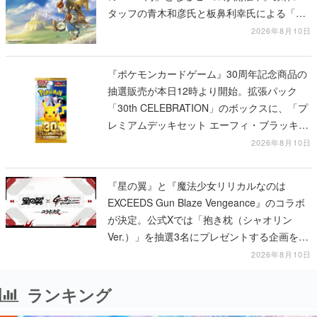
タッフの青木和彦氏と板鼻利幸氏による「ビ
ビ」の前日譚
2026年8月10日
『ポケモンカードゲーム』30周年記念商品の
抽選販売が本日12時より開始。拡張パック
「30th CELEBRATION」のボックスに、「プ
レミアムデッキセット エーフィ・ブラッキ
ー」「FUTURISTIC BOX」の計3商品
2026年8月10日
『星の翼』と『魔法少女リリカルなのは
EXCEEDS Gun Blaze Vengeance』のコラボ
が決定。公式Xでは「抱き枕（シャオリン
Ver.）」を抽選3名にプレゼントする企画を実
施中
2026年8月10日
ランキング