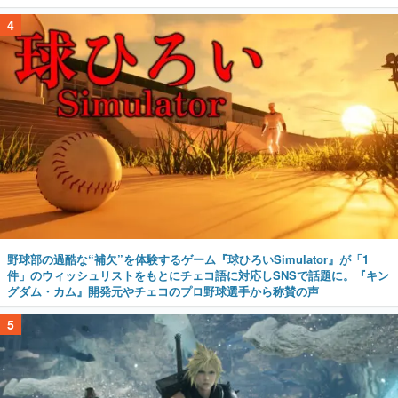
4
野球部の過酷な“補欠”を体験するゲーム『球ひろいSimulator』が「1
件」のウィッシュリストをもとにチェコ語に対応しSNSで話題に。『キン
グダム・カム』開発元やチェコのプロ野球選手から称賛の声
5