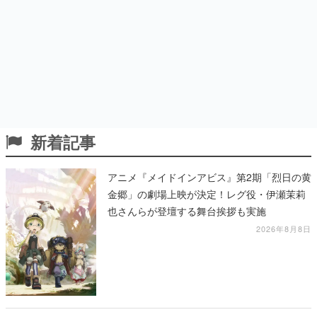
新着記事
アニメ『メイドインアビス』第2期「烈日の黄
金郷」の劇場上映が決定！レグ役・伊瀬茉莉
也さんらが登壇する舞台挨拶も実施
2026年8月8日