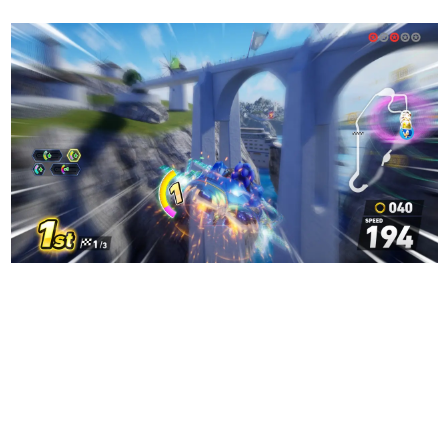
日本のコンテンツ産業やカルチャーに与えた影響を探る企
画です。
日本モバイルゲーム産業史
日本のモバイルゲーム史における主要なトピック・タイト
ルを網羅するほか、開発者へのインタビューや識者による
解説を掲載。約20年の歴史が一望できる決定版！
若ゲのいたり〜ゲームクリエイターの青春〜
『うつヌケ』『ペンと箸』等で知られるマンガ家・田中圭
一先生によるゲーム業界レポートマンガです。
なんでゲームは面白い？
ゲーム開発者・hamatsu氏がゲームの魅力を画面や操作の
具体的な形から解き明かしていく、硬派で骨太な評論連載
です。
ゲームが変えた日本語
「経験値」「裏技」「ラスボス」… ゲームにまつわる言葉
の起源や用法の変遷を、コンピューター文化史研究家・タ
イニーP氏が徹底調査。
カテゴリ
特集記事