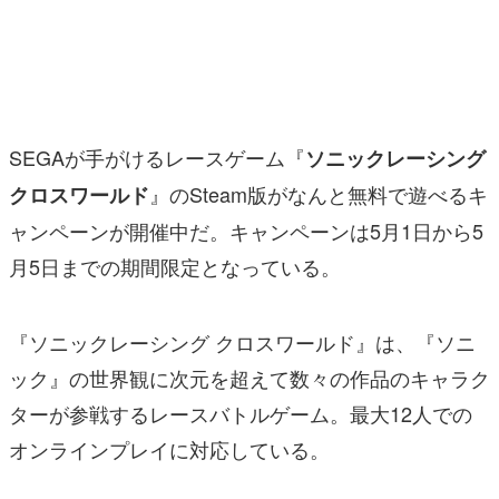
マンガ
女性向け
アプリレビュー
SEGAが手がけるレースゲーム『
ソニックレーシング
その他
』のSteam版がなんと無料で遊べるキ
クロスワールド
ャンペーンが開催中だ。キャンペーンは5月1日から5
電ファミニコゲーマーとは？
月5日までの期間限定となっている。
運営：株式会社マレ
『ソニックレーシング クロスワールド』は、『ソニ
ック』の世界観に次元を超えて数々の作品のキャラク
ターが参戦するレースバトルゲーム。最大12人での
オンラインプレイに対応している。