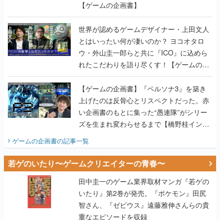
【ゲームの企画書】
世界が認めるゲームデザイナー・上田文人
とはいったい何が凄いのか？ ヨコオタロ
ウ・外山圭一郎らと共に『ICO』に込めら
れたこだわりを語り尽くす！【ゲームの企
画書】
【ゲームの企画書】『ペルソナ3』を築き
上げたのは反骨心とリスペクトだった。赤
い企画書のもとに集った“愚連隊”がシリー
ズを生まれ変わらせるまで【橋野桂インタ
ビュー】
ゲームの企画書
の記事一覧
若ゲのいたり〜ゲームクリエイターの青春〜
田中圭一のゲーム業界取材マンガ『若ゲの
いたり』第2巻が発売。『ポケモン』田尻
智さん、『ゼビウス』遠藤雅伸さんらの貴
重なエピソードを収録