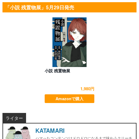
「小説 残置物展」5月29日発売
小説 残置物展
1,980円
Amazonで購入
ライター
KATAMARI
ハマったコンテンツはドロドロになるまで味わうクリーチ