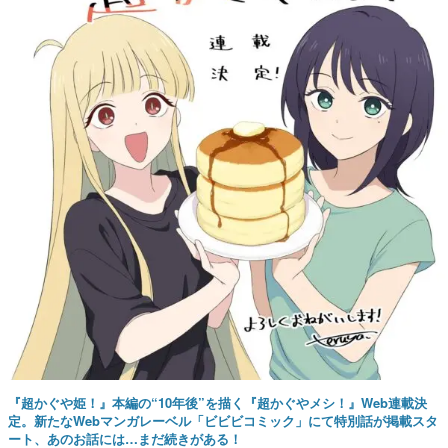
『超かぐや姫！』本編の“10年後”を描く『超かぐやメシ！』Web連載決
定。新たなWebマンガレーベル「ビビビコミック」にて特別話が掲載スタ
ート、あのお話には…まだ続きがある！