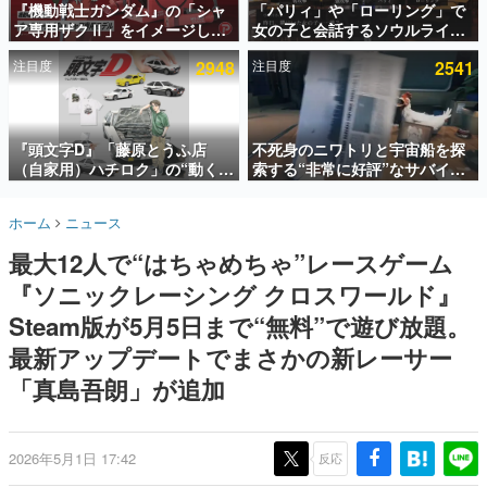
『機動戦士ガンダム』の「シャ
「パリィ」や「ローリング」で
ア専用ザクⅡ」をイメージした
女の子と会話するソウルライク
インタビュー
散水ホースリールが予約開始。
恋愛ゲーム『小早川さんはソウ
注目度
2948
注目度
2541
本体にはシャアのパーソナルマ
ルライク』無料公開。返事に失
連載・特集一覧
ークやジオン公国軍のエンブレ
敗すると「YOU DIED」
ム、型式番号などを配置
殿堂入り記事
SNS拡散数が数千以上！ ページビュー数万以上！ などな
『頭文字D』「藤原とうふ店
不死身のニワトリと宇宙船を探
ど。多くの人々に読まれた、電ファミ渾身の“殿堂入り”記
（自家用）ハチロク」の“動くテ
索する“非常に好評”なサバイバ
事をまとめました。
ィッシュケース”が買えるポップ
ルゲーム『Breathedge』が無
アップショップが開催へ。マン
料で配布中。入手できる期間は8
ゲームの企画書
ホーム
ニュース
ガの舞台である群馬の「イオン
月10日まで
名作ゲームクリエイターの方々に製作時のエピソードをお
聞きし、ヒットする企画（ゲーム）とは何か？を探ってい
モール高崎」にて、8月11日か
最大12人で“はちゃめちゃ”レースゲーム
きます。
ら8月20日までの期間限定で開
催予定
『ソニックレーシング クロスワールド』
赫本
この物語を解いてはいけない。『赫本』は、〈試験問題〉
Steam版が5月5日まで“無料”で遊び放題。
の形をした短編ホラー小説集です。
最新アップデートでまさかの新レーサー
「真島吾朗」が追加
新世代に訊く
これからのデジタルゲーム市場を担う若きクリエイター達
の姿を追い、彼らのルーツと情熱を探っていきます。
2026年5月1日 17:42
反応
ゲーム世代の作家たち
ゲームに多大な影響を受けた作家さんに取材し、ゲームが