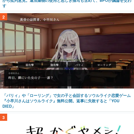
から批判意見。違法薬物の使用と思しき描写も含めて、BPOが議論を交わ
す
2
「パリィ」や「ローリング」で女の子と会話するソウルライク恋愛ゲーム
『小早川さんはソウルライク』無料公開。返事に失敗すると「YOU
DIED」
3