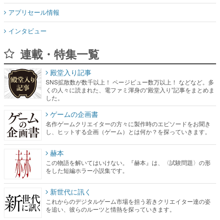
アプリセール情報
インタビュー
連載・特集一覧
殿堂入り記事
SNS拡散数が数千以上！ ページビュー数万以上！ などなど。多
くの人々に読まれた、電ファミ渾身の“殿堂入り”記事をまとめま
した。
ゲームの企画書
名作ゲームクリエイターの方々に製作時のエピソードをお聞き
し、ヒットする企画（ゲーム）とは何か？を探っていきます。
赫本
この物語を解いてはいけない。『赫本』は、〈試験問題〉の形
をした短編ホラー小説集です。
新世代に訊く
これからのデジタルゲーム市場を担う若きクリエイター達の姿
を追い、彼らのルーツと情熱を探っていきます。