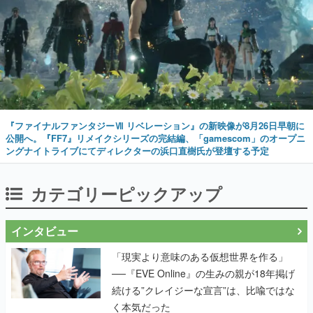
『ファイナルファンタジーⅦ リベレーション』の新映像が8月26日早朝に
公開へ。『FF7』リメイクシリーズの完結編、「gamescom」のオープニ
ングナイトライブにてディレクターの浜口直樹氏が登壇する予定
カテゴリーピックアップ
インタビュー
「現実より意味のある仮想世界を作る」
──『EVE Online』の生みの親が18年掲げ
続ける”クレイジーな宣言”は、比喩ではな
く本気だった