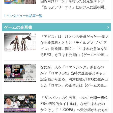
国内向けローンチを行った発見型ストア
『あっぷアリーナ！』仕掛け人に話を聞い
てみた
インタビュー
の記事一覧
ゲームの企画書
『アビス』は、ひとつの奇跡だった──膨大
な開発資料とともに『テイルズ オブ ジ ア
ビス』開発陣に聞く、「生まれた意味を知
るRPG」が生まれた理由【ゲームの企画
書】
なにが、人を「ロマンシング」させるの
か？『ロマサガ2』当時の企画書とキャラ
設定画から迫る、河津秋敏がRPGに生み出
した「ロマン」の正体とは【ゲームの企画
書】
『ガンパレ』の企画書、ついに公開━初代
PSの伝説的タイトルは、なぜ生まれたの
か？そして『LOOP8』へ受け継がれたもの