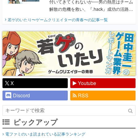
付いてきてくれないか──男の熱意はチーム
解散の危機を救い、『.hack』成功の活路を
開く。業界の快男児・松山 洋に流れる血は
若ゲのいたり〜ゲームクリエイターの青春〜
の記事一覧
『少年ジャンプ』色だった【若ゲのいた
り】
X
Youtube
Discord
RSS
ピックアップ
電ファミのいま読まれている記事ランキング