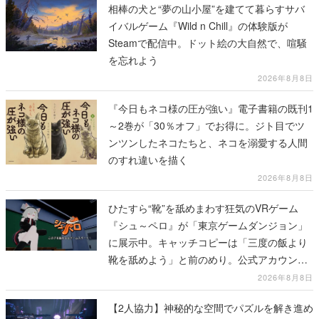
相棒の犬と“夢の山小屋”を建てて暮らすサバ
イバルゲーム『Wild n Chill』の体験版が
Steamで配信中。ドット絵の大自然で、喧騒
を忘れよう
2026年8月8日
『今日もネコ様の圧が強い』電子書籍の既刊1
～2巻が「30％オフ」でお得に。ジト目でツ
ンツンしたネコたちと、ネコを溺愛する人間
のすれ違いを描く
2026年8月8日
ひたすら“靴”を舐めまわす狂気のVRゲーム
『シュ～ペロ』が「東京ゲームダンジョン」
に展示中。キャッチコピーは「三度の飯より
靴を舐めよう」と前のめり。公式アカウント
も開設され、2026年リリースに向けて開発中
2026年8月8日
【2人協力】神秘的な空間でパズルを解き進め