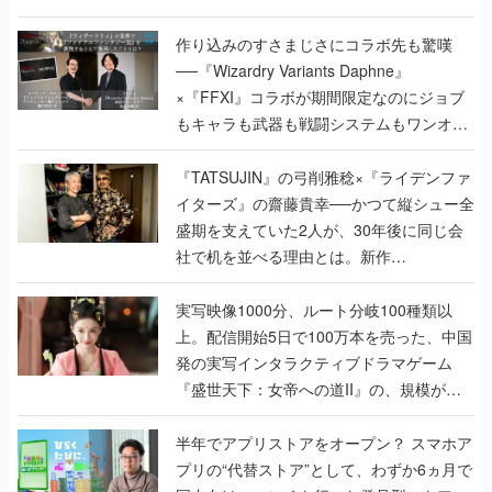
作り込みのすさまじさにコラボ先も驚嘆
──『Wizardry Variants Daphne』
×『FFXI』コラボが期間限定なのにジョブ
もキャラも武器も戦闘システムもワンオフ
で作り込まれた理由を両ディレクターに聞
く
『TATSUJIN』の弓削雅稔×『ライデンファ
イターズ』の齋藤貴幸──かつて縦シュー全
盛期を支えていた2人が、30年後に同じ会
社で机を並べる理由とは。新作
『TATSUJIN EXTREME』で初タッグを組
んだレジェンド2人に訊く開発秘話
実写映像1000分、ルート分岐100種類以
上。配信開始5日で100万本を売った、中国
発の実写インタラクティブドラマゲーム
『盛世天下：女帝への道II』の、規模が違
うこだわりをプロデューサーに聞いた
半年でアプリストアをオープン？ スマホア
プリの“代替ストア”として、わずか6ヵ月で