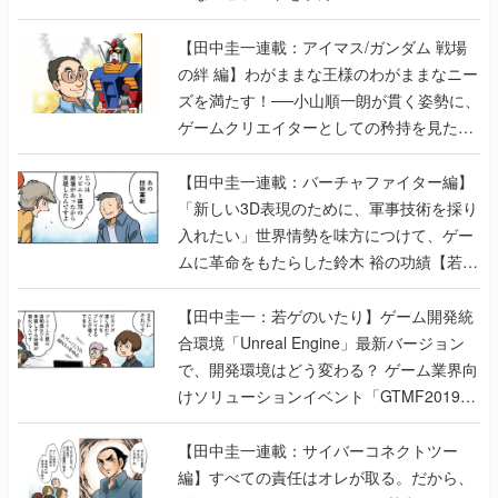
【田中圭一連載：アイマス/ガンダム 戦場
の絆 編】わがままな王様のわがままなニー
ズを満たす！──小山順一朗が貫く姿勢に、
ゲームクリエイターとしての矜持を見た
【若ゲのいたり最終回】
【田中圭一連載：バーチャファイター編】
「新しい3D表現のために、軍事技術を採り
入れたい」世界情勢を味方につけて、ゲー
ムに革命をもたらした鈴木 裕の功績【若ゲ
のいたり】
【田中圭一：若ゲのいたり】ゲーム開発統
合環境「Unreal Engine」最新バージョン
で、開発環境はどう変わる？ ゲーム業界向
けソリューションイベント「GTMF2019」
に行って、より理解を深めよう【PR】
【田中圭一連載：サイバーコネクトツー
編】すべての責任はオレが取る。だから、