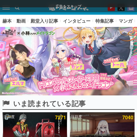
広告をスキップ
赫本
動画
殿堂入り記事
インタビュー
特集記事
マンガ
いま読まれている記事
ピックアップ
注目度
7271
注目度
7040
電ファミのいま読まれている記事ランキング
アプリセール情報