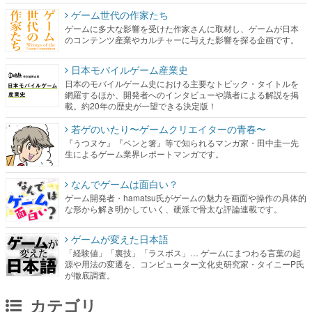
ゲーム世代の作家たち
ゲームに多大な影響を受けた作家さんに取材し、ゲームが日本
のコンテンツ産業やカルチャーに与えた影響を探る企画です。
日本モバイルゲーム産業史
日本のモバイルゲーム史における主要なトピック・タイトルを
網羅するほか、開発者へのインタビューや識者による解説を掲
載。約20年の歴史が一望できる決定版！
若ゲのいたり〜ゲームクリエイターの青春〜
『うつヌケ』『ペンと箸』等で知られるマンガ家・田中圭一先
生によるゲーム業界レポートマンガです。
なんでゲームは面白い？
ゲーム開発者・hamatsu氏がゲームの魅力を画面や操作の具体的
な形から解き明かしていく、硬派で骨太な評論連載です。
ゲームが変えた日本語
「経験値」「裏技」「ラスボス」… ゲームにまつわる言葉の起
源や用法の変遷を、コンピューター文化史研究家・タイニーP氏
が徹底調査。
カテゴリ