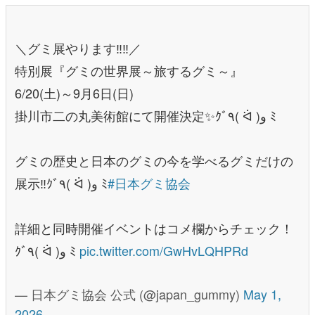
＼グミ展やります‼️‼️／
特別展『グミの世界展～旅するグミ～』
6/20(土)～9月6日(日)
掛川市二の丸美術館にて開催決定✨ｸﾞ٩( ᐛ )و ﾐ
グミの歴史と日本のグミの今を学べるグミだけの
展示‼️ｸﾞ٩( ᐛ )و ﾐ
#日本グミ協会
詳細と同時開催イベントはコメ欄からチェック！
ｸﾞ٩( ᐛ )و ﾐ
pic.twitter.com/GwHvLQHPRd
— 日本グミ協会 公式 (@japan_gummy)
May 1,
2026