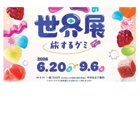
日本のコンテンツ産業やカルチャーに与えた影響を探る企
画です。
日本モバイルゲーム産業史
日本のモバイルゲーム史における主要なトピック・タイト
ルを網羅するほか、開発者へのインタビューや識者による
解説を掲載。約20年の歴史が一望できる決定版！
若ゲのいたり〜ゲームクリエイターの青春〜
『うつヌケ』『ペンと箸』等で知られるマンガ家・田中圭
一先生によるゲーム業界レポートマンガです。
なんでゲームは面白い？
ゲーム開発者・hamatsu氏がゲームの魅力を画面や操作の
具体的な形から解き明かしていく、硬派で骨太な評論連載
です。
ゲームが変えた日本語
「経験値」「裏技」「ラスボス」… ゲームにまつわる言葉
の起源や用法の変遷を、コンピューター文化史研究家・タ
イニーP氏が徹底調査。
カテゴリ
特集記事