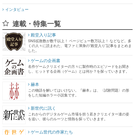
インタビュー
連載・特集一覧
殿堂入り記事
SNS拡散数が数千以上！ ページビュー数万以上！ などなど。多
くの人々に読まれた、電ファミ渾身の“殿堂入り”記事をまとめま
した。
ゲームの企画書
名作ゲームクリエイターの方々に製作時のエピソードをお聞き
し、ヒットする企画（ゲーム）とは何か？を探っていきます。
赫本
この物語を解いてはいけない。『赫本』は、〈試験問題〉の形
をした短編ホラー小説集です。
新世代に訊く
これからのデジタルゲーム市場を担う若きクリエイター達の姿
を追い、彼らのルーツと情熱を探っていきます。
ゲーム世代の作家たち