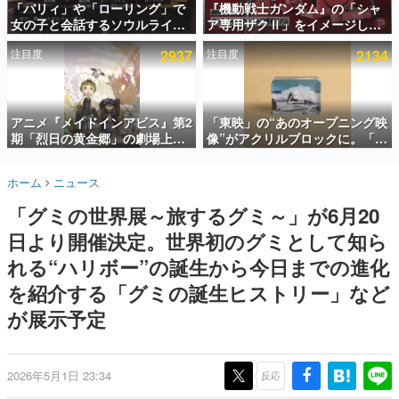
「パリィ」や「ローリング」で
『機動戦士ガンダム』の「シャ
女の子と会話するソウルライク
ア専用ザクⅡ」をイメージした
インタビュー
恋愛ゲーム『小早川さんはソウ
散水ホースリールが予約開始。
注目度
2937
注目度
2134
ルライク』無料公開。返事に失
本体にはシャアのパーソナルマ
連載・特集一覧
敗すると「YOU DIED」
ークやジオン公国軍のエンブレ
ム、型式番号などを配置
殿堂入り記事
SNS拡散数が数千以上！ ページビュー数万以上！ などな
アニメ『メイドインアビス』第2
「東映」の“あのオープニング映
ど。多くの人々に読まれた、電ファミ渾身の“殿堂入り”記
期「烈日の黄金郷」の劇場上映
像”がアクリルブロックに。「東
事をまとめました。
が決定！レグ役・伊瀬茉莉也さ
映ヒストリカル グッズコレクシ
んらが登壇する舞台挨拶も実施
ョン」が8月下旬より発売
ゲームの企画書
ホーム
ニュース
名作ゲームクリエイターの方々に製作時のエピソードをお
聞きし、ヒットする企画（ゲーム）とは何か？を探ってい
「グミの世界展～旅するグミ～」が6月20
きます。
日より開催決定。世界初のグミとして知ら
赫本
この物語を解いてはいけない。『赫本』は、〈試験問題〉
れる“ハリボー”の誕生から今日までの進化
の形をした短編ホラー小説集です。
を紹介する「グミの誕生ヒストリー」など
が展示予定
新世代に訊く
これからのデジタルゲーム市場を担う若きクリエイター達
の姿を追い、彼らのルーツと情熱を探っていきます。
2026年5月1日 23:34
反応
ゲーム世代の作家たち
ゲームに多大な影響を受けた作家さんに取材し、ゲームが