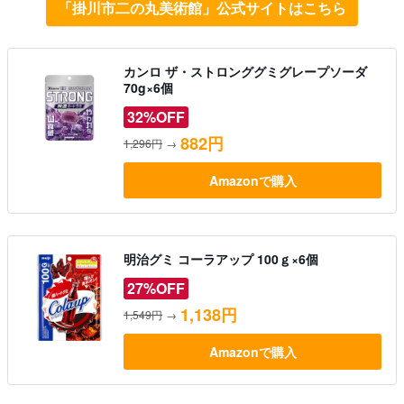
「掛川市二の丸美術館」公式サイトはこちら
カンロ ザ・ストロンググミグレープソーダ
70g×6個
32%OFF
882円
1,296円
→
Amazonで購入
明治グミ コーラアップ 100ｇ×6個
27%OFF
1,138円
1,549円
→
Amazonで購入