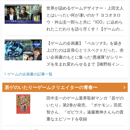
世界が認めるゲームデザイナー・上田文人
とはいったい何が凄いのか？ ヨコオタロ
ウ・外山圭一郎らと共に『ICO』に込めら
れたこだわりを語り尽くす！【ゲームの企
画書】
【ゲームの企画書】『ペルソナ3』を築き
上げたのは反骨心とリスペクトだった。赤
い企画書のもとに集った“愚連隊”がシリー
ズを生まれ変わらせるまで【橋野桂インタ
ビュー】
ゲームの企画書
の記事一覧
若ゲのいたり〜ゲームクリエイターの青春〜
田中圭一のゲーム業界取材マンガ『若ゲの
いたり』第2巻が発売。『ポケモン』田尻
智さん、『ゼビウス』遠藤雅伸さんらの貴
重なエピソードを収録