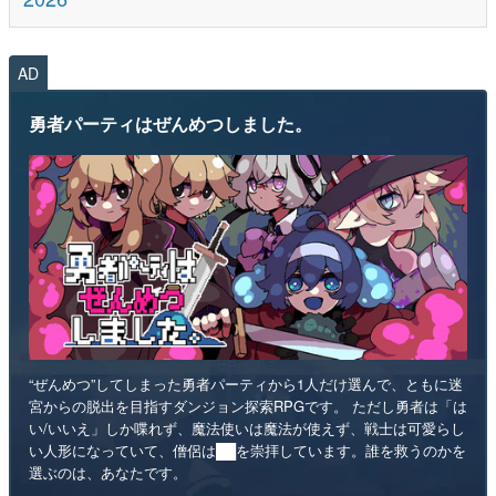
AD
勇者パーティはぜんめつしました。
“ぜんめつ”してしまった勇者パーティから1人だけ選んで、ともに迷
宮からの脱出を目指すダンジョン探索RPGです。 ただし勇者は「は
い/いいえ」しか喋れず、魔法使いは魔法が使えず、戦士は可愛らし
い人形になっていて、僧侶は██を崇拝しています。誰を救うのかを
選ぶのは、あなたです。