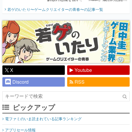
開く。業界の快男児・松山 洋に流れる血は
若ゲのいたり〜ゲームクリエイターの青春〜
の記事一覧
『少年ジャンプ』色だった【若ゲのいた
り】
X
Youtube
Discord
RSS
ピックアップ
電ファミのいま読まれている記事ランキング
アプリセール情報