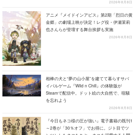
2026年8月8日
アニメ『メイドインアビス』第2期「烈日の黄
金郷」の劇場上映が決定！レグ役・伊瀬茉莉
也さんらが登壇する舞台挨拶も実施
2026年8月8日
相棒の犬と“夢の山小屋”を建てて暮らすサバ
イバルゲーム『Wild n Chill』の体験版が
Steamで配信中。ドット絵の大自然で、喧騒
を忘れよう
2026年8月8日
『今日もネコ様の圧が強い』電子書籍の既刊1
～2巻が「30％オフ」でお得に。ジト目でツ