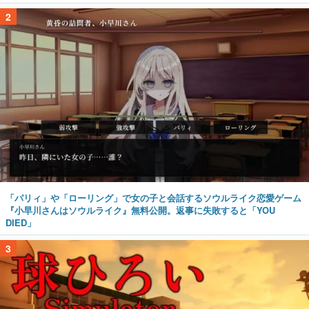
2
「パリィ」や「ローリング」で女の子と会話するソウルライク恋愛ゲーム
『小早川さんはソウルライク』無料公開。返事に失敗すると「YOU
DIED」
3