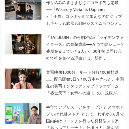
作り込みのすさまじさにコラボ先も驚嘆
──『Wizardry Variants Daphne』
×『FFXI』コラボが期間限定なのにジョブ
もキャラも武器も戦闘システムもワンオフ
で作り込まれた理由を両ディレクターに聞
く
『TATSUJIN』の弓削雅稔×『ライデンファ
イターズ』の齋藤貴幸──かつて縦シュー全
盛期を支えていた2人が、30年後に同じ会
社で机を並べる理由とは。新作
『TATSUJIN EXTREME』で初タッグを組
んだレジェンド2人に訊く開発秘話
実写映像1000分、ルート分岐100種類以
上。配信開始5日で100万本を売った、中国
発の実写インタラクティブドラマゲーム
『盛世天下：女帝への道II』の、規模が違
うこだわりをプロデューサーに聞いた
半年でアプリストアをオープン？ スマホア
プリの“代替ストア”として、わずか6ヵ月で
国内向けローンチを行った発見型ストア
『あっぷアリーナ！』仕掛け人に話を聞い