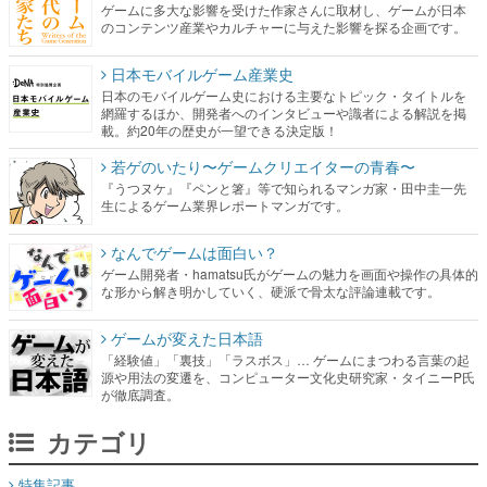
ゲームに多大な影響を受けた作家さんに取材し、ゲームが日本
のコンテンツ産業やカルチャーに与えた影響を探る企画です。
日本モバイルゲーム産業史
日本のモバイルゲーム史における主要なトピック・タイトルを
網羅するほか、開発者へのインタビューや識者による解説を掲
載。約20年の歴史が一望できる決定版！
若ゲのいたり〜ゲームクリエイターの青春〜
『うつヌケ』『ペンと箸』等で知られるマンガ家・田中圭一先
生によるゲーム業界レポートマンガです。
なんでゲームは面白い？
ゲーム開発者・hamatsu氏がゲームの魅力を画面や操作の具体的
な形から解き明かしていく、硬派で骨太な評論連載です。
ゲームが変えた日本語
「経験値」「裏技」「ラスボス」… ゲームにまつわる言葉の起
源や用法の変遷を、コンピューター文化史研究家・タイニーP氏
が徹底調査。
カテゴリ
特集記事