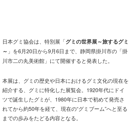
マンガ
女性向け
アプリレビュー
日本グミ協会は、特別展「
グミの世界展～旅するグミ
その他
」を6月20日から9月6日まで、静岡県掛川市の「掛
～
川市二の丸美術館」にて開催すると発表した。
電ファミニコゲーマーとは？
運営：株式会社マレ
本展は、グミの歴史や日本におけるグミ文化の現在を
紹介する、グミに特化した展覧会。1920年代にドイ
ツで誕生したグミが、1980年に日本で初めて発売さ
れてから約50年を経て、現在の“グミブーム”へと至る
までの歩みをたどる内容となる。