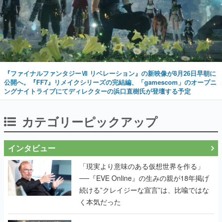
『ファイナルファンタジーⅦ リベレーション』の新映像が8月26日早朝に
公開へ。『FF7』リメイクシリーズの完結編、「gamescom」のオープニ
ングナイトライブにてディレクターの浜口直樹氏が登壇する予定
カテゴリーピックアップ
インタビュー
「現実より意味のある仮想世界を作る」
──『EVE Online』の生みの親が18年掲げ
続ける”クレイジーな宣言”は、比喩ではな
く本気だった