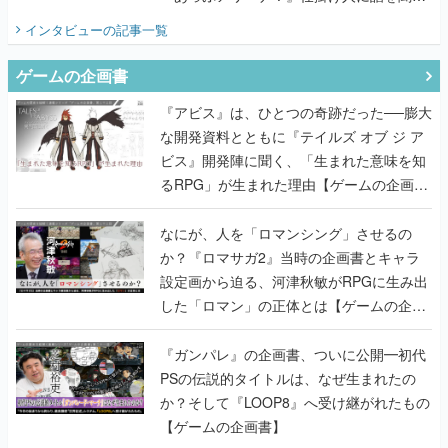
てみた
インタビュー
の記事一覧
ゲームの企画書
『アビス』は、ひとつの奇跡だった──膨大
な開発資料とともに『テイルズ オブ ジ ア
ビス』開発陣に聞く、「生まれた意味を知
るRPG」が生まれた理由【ゲームの企画
書】
なにが、人を「ロマンシング」させるの
か？『ロマサガ2』当時の企画書とキャラ
設定画から迫る、河津秋敏がRPGに生み出
した「ロマン」の正体とは【ゲームの企画
書】
『ガンパレ』の企画書、ついに公開━初代
PSの伝説的タイトルは、なぜ生まれたの
か？そして『LOOP8』へ受け継がれたもの
【ゲームの企画書】