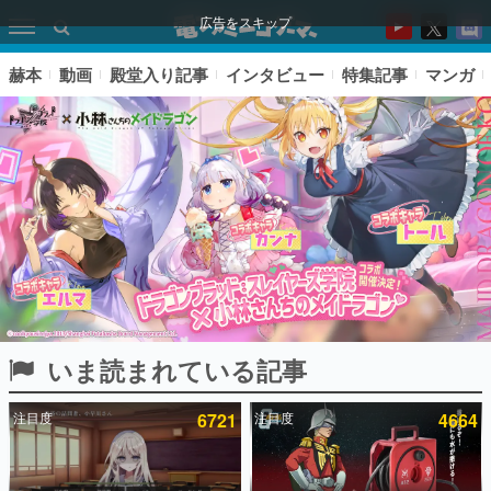
広告をスキップ
赫本
動画
殿堂入り記事
インタビュー
特集記事
マンガ
いま読まれている記事
ピックアップ
注目度
6721
注目度
4664
電ファミのいま読まれている記事ランキング
アプリセール情報