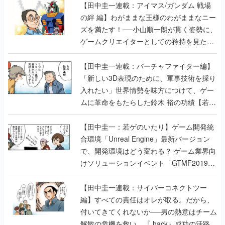
【田中圭一連載：アイマス/ガンダム 戦場
の絆 編】わがままな王様のわがままなニー
ズを満たす！──小山順一朗が貫く姿勢に、
ゲームクリエイターとしての矜持を見た
【若ゲのいたり最終回】
【田中圭一連載：バーチャファイター編】
「新しい3D表現のために、軍事技術を採り
入れたい」世界情勢を味方につけて、ゲー
ムに革命をもたらした鈴木 裕の功績【若ゲ
のいたり】
【田中圭一：若ゲのいたり】ゲーム開発統
合環境「Unreal Engine」最新バージョン
で、開発環境はどう変わる？ ゲーム業界向
けソリューションイベント「GTMF2019」
に行って、より理解を深めよう【PR】
【田中圭一連載：サイバーコネクトツー
編】すべての責任はオレが取る。だから、
付いてきてくれないか──男の熱意はチーム
解散の危機を救い、『.hack』成功の活路を