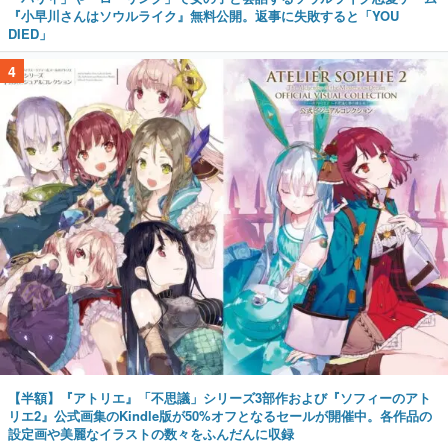
『小早川さんはソウルライク』無料公開。返事に失敗すると「YOU
DIED」
4
【半額】『アトリエ』「不思議」シリーズ3部作および『ソフィーのアト
リエ2』公式画集のKindle版が50%オフとなるセールが開催中。各作品の
設定画や美麗なイラストの数々をふんだんに収録