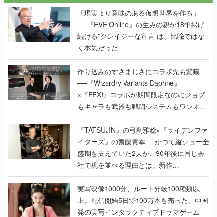
「現実より意味のある仮想世界を作る」
──『EVE Online』の生みの親が18年掲げ
続ける”クレイジーな宣言”は、比喩ではな
く本気だった
作り込みのすさまじさにコラボ先も驚嘆
──『Wizardry Variants Daphne』
×『FFXI』コラボが期間限定なのにジョブ
もキャラも武器も戦闘システムもワンオフ
で作り込まれた理由を両ディレクターに聞
く
『TATSUJIN』の弓削雅稔×『ライデンファ
イターズ』の齋藤貴幸──かつて縦シュー全
盛期を支えていた2人が、30年後に同じ会
社で机を並べる理由とは。新作
『TATSUJIN EXTREME』で初タッグを組
んだレジェンド2人に訊く開発秘話
実写映像1000分、ルート分岐100種類以
上。配信開始5日で100万本を売った、中国
発の実写インタラクティブドラマゲーム