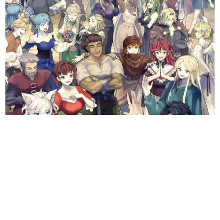
日本のコンテンツ産業やカルチャーに与えた影響を探る企
画です。
日本モバイルゲーム産業史
日本のモバイルゲーム史における主要なトピック・タイト
ルを網羅するほか、開発者へのインタビューや識者による
解説を掲載。約20年の歴史が一望できる決定版！
若ゲのいたり〜ゲームクリエイターの青春〜
『うつヌケ』『ペンと箸』等で知られるマンガ家・田中圭
一先生によるゲーム業界レポートマンガです。
なんでゲームは面白い？
ゲーム開発者・hamatsu氏がゲームの魅力を画面や操作の
具体的な形から解き明かしていく、硬派で骨太な評論連載
です。
ゲームが変えた日本語
「経験値」「裏技」「ラスボス」… ゲームにまつわる言葉
の起源や用法の変遷を、コンピューター文化史研究家・タ
イニーP氏が徹底調査。
カテゴリ
特集記事