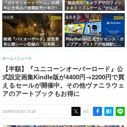
『ポケモンカードゲーム』30周
“朝凪先生”キャラデザのフィッ
年記念商品の抽選販売が本日12
トネスリズムゲーム『がんば
インタビュー
時より開始。拡張パック「30th
れ！チアリズム』Steamストア
注目度
7260
注目度
3509
CELEBRATION」のボックス
ページが公開。キャラクターの
連載・特集一覧
に、「プレミアムデッキセット
CVは陽向葵ゅかさん
エーフィ・ブラッキー」
殿堂入り記事
「FUTURISTIC BOX」の計3商
SNS拡散数が数千以上！ ページビュー数万以上！ などな
品
映画『バイオハザード』全世界
PlayStation公式ライセンス・ポ
ど。多くの人々に読まれた、電ファミ渾身の“殿堂入り”記
初公開シーン収録の「日本限
ップアップストアが池袋駅にて
事をまとめました。
定」予告映像が解禁。バイオの
期間限定で開催。夏のアパレル
日（8月10日）にあわせて、
や『ブラッドボーン』の新作ア
ゲームの企画書
ホーム
ニュース
「ラクーンシティ総合病院」へ
イテムが登場
名作ゲームクリエイターの方々に製作時のエピソードをお
聞きし、ヒットする企画（ゲーム）とは何か？を探ってい
行く配達人の姿が披露
【半額】『ユニコーンオーバーロード』公
きます。
式設定画集Kindle版が4400円→2200円で買
赫本
この物語を解いてはいけない。『赫本』は、〈試験問題〉
えるセールが開催中。その他ヴァニラウェ
の形をした短編ホラー小説集です。
アのアートブックもお得に
新世代に訊く
これからのデジタルゲーム市場を担う若きクリエイター達
の姿を追い、彼らのルーツと情熱を探っていきます。
2026年5月3日 15:26
反応
ゲーム世代の作家たち
ゲームに多大な影響を受けた作家さんに取材し、ゲームが