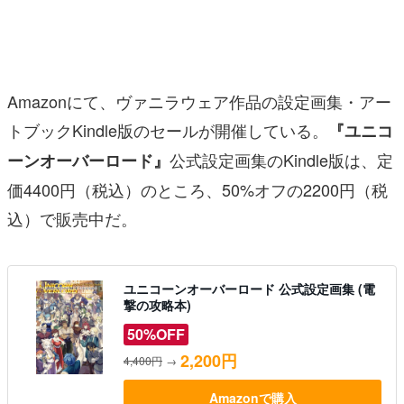
マンガ
女性向け
Amazonにて、ヴァニラウェア作品の設定画集・アー
アプリレビュー
トブックKindle版のセールが開催している。
『ユニコ
その他
公式設定画集のKindle版は、定
ーンオーバーロード』
電ファミニコゲーマーとは？
価4400円（税込）のところ、50%オフの2200円（税
込）で販売中だ。
運営：株式会社マレ
ユニコーンオーバーロード 公式設定画集 (電
撃の攻略本)
50%OFF
2,200円
4,400円
→
Amazonで購入