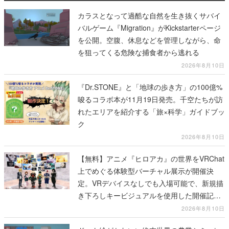
カラスとなって過酷な自然を生き抜くサバイ
バルゲーム『Migration』がKickstarterページ
を公開。空腹、休息などを管理しながら、命
を狙ってくる危険な捕食者から逃れる
2026年8月10日
『Dr.STONE』と「地球の歩き方」の100億%
唆るコラボ本が11月19日発売。千空たちが訪
れたエリアを紹介する「旅×科学」ガイドブッ
ク
2026年8月10日
【無料】アニメ『ヒロアカ』の世界をVRChat
上でめぐる体験型バーチャル展示が開催決
定。VRデバイスなしでも入場可能で、新規描
き下ろしキービジュアルを使用した開催記念
グッズも販売
2026年8月10日