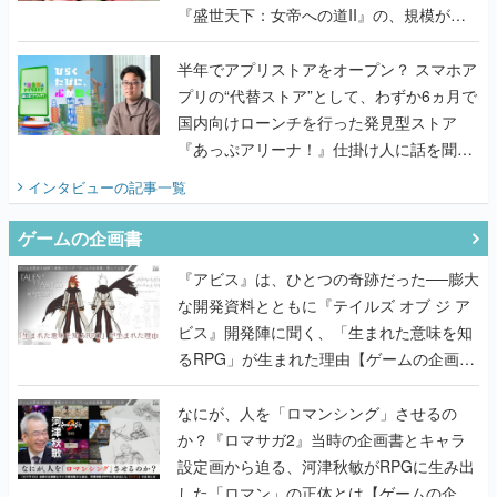
『盛世天下：女帝への道II』の、規模が違
うこだわりをプロデューサーに聞いた
半年でアプリストアをオープン？ スマホア
プリの“代替ストア”として、わずか6ヵ月で
国内向けローンチを行った発見型ストア
『あっぷアリーナ！』仕掛け人に話を聞い
てみた
インタビュー
の記事一覧
ゲームの企画書
『アビス』は、ひとつの奇跡だった──膨大
な開発資料とともに『テイルズ オブ ジ ア
ビス』開発陣に聞く、「生まれた意味を知
るRPG」が生まれた理由【ゲームの企画
書】
なにが、人を「ロマンシング」させるの
か？『ロマサガ2』当時の企画書とキャラ
設定画から迫る、河津秋敏がRPGに生み出
した「ロマン」の正体とは【ゲームの企画