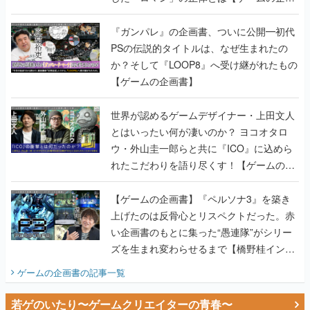
書】
『ガンパレ』の企画書、ついに公開━初代
PSの伝説的タイトルは、なぜ生まれたの
か？そして『LOOP8』へ受け継がれたもの
【ゲームの企画書】
世界が認めるゲームデザイナー・上田文人
とはいったい何が凄いのか？ ヨコオタロ
ウ・外山圭一郎らと共に『ICO』に込めら
れたこだわりを語り尽くす！【ゲームの企
画書】
【ゲームの企画書】『ペルソナ3』を築き
上げたのは反骨心とリスペクトだった。赤
い企画書のもとに集った“愚連隊”がシリー
ズを生まれ変わらせるまで【橋野桂インタ
ビュー】
ゲームの企画書
の記事一覧
若ゲのいたり〜ゲームクリエイターの青春〜