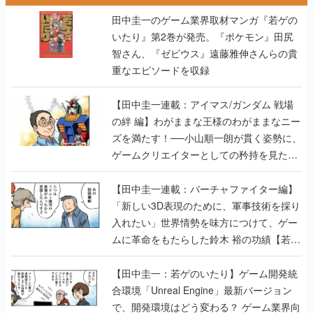
田中圭一のゲーム業界取材マンガ『若ゲの
いたり』第2巻が発売。『ポケモン』田尻
智さん、『ゼビウス』遠藤雅伸さんらの貴
重なエピソードを収録
【田中圭一連載：アイマス/ガンダム 戦場
の絆 編】わがままな王様のわがままなニー
ズを満たす！──小山順一朗が貫く姿勢に、
ゲームクリエイターとしての矜持を見た
【若ゲのいたり最終回】
【田中圭一連載：バーチャファイター編】
「新しい3D表現のために、軍事技術を採り
入れたい」世界情勢を味方につけて、ゲー
ムに革命をもたらした鈴木 裕の功績【若ゲ
のいたり】
【田中圭一：若ゲのいたり】ゲーム開発統
合環境「Unreal Engine」最新バージョン
で、開発環境はどう変わる？ ゲーム業界向