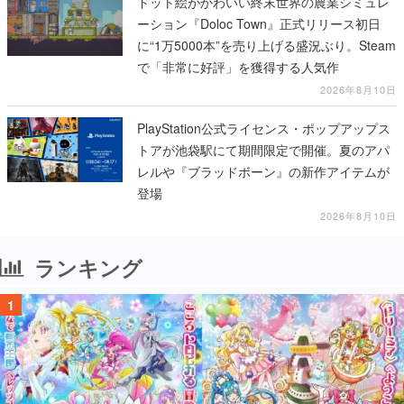
ドット絵がかわいい終末世界の農業シミュレ
ーション『Doloc Town』正式リリース初日
に“1万5000本”を売り上げる盛況ぶり。Steam
で「非常に好評」を獲得する人気作
2026年8月10日
PlayStation公式ライセンス・ポップアップス
トアが池袋駅にて期間限定で開催。夏のアパ
レルや『ブラッドボーン』の新作アイテムが
登場
2026年8月10日
ランキング
1