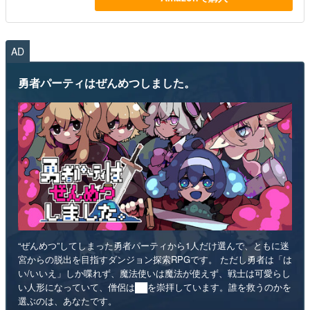
AD
勇者パーティはぜんめつしました。
“ぜんめつ”してしまった勇者パーティから1人だけ選んで、ともに迷
宮からの脱出を目指すダンジョン探索RPGです。 ただし勇者は「は
い/いいえ」しか喋れず、魔法使いは魔法が使えず、戦士は可愛らし
い人形になっていて、僧侶は██を崇拝しています。誰を救うのかを
選ぶのは、あなたです。