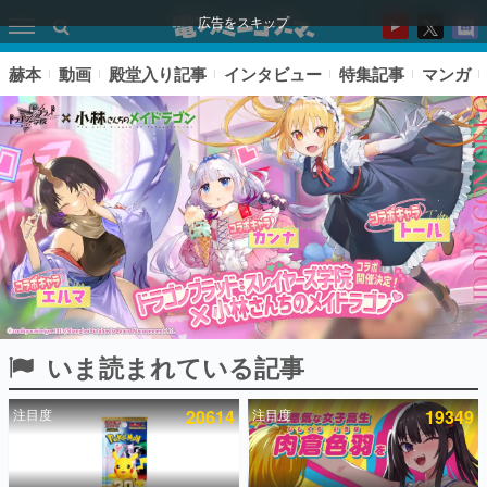
広告をスキップ
赫本
動画
殿堂入り記事
インタビュー
特集記事
マンガ
いま読まれている記事
ピックアップ
注目度
20614
注目度
19349
電ファミのいま読まれている記事ランキング
アプリセール情報