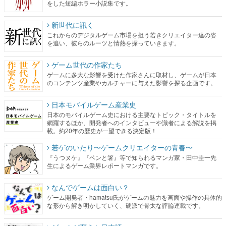
をした短編ホラー小説集です。
新世代に訊く
これからのデジタルゲーム市場を担う若きクリエイター達の姿
を追い、彼らのルーツと情熱を探っていきます。
ゲーム世代の作家たち
ゲームに多大な影響を受けた作家さんに取材し、ゲームが日本
のコンテンツ産業やカルチャーに与えた影響を探る企画です。
日本モバイルゲーム産業史
日本のモバイルゲーム史における主要なトピック・タイトルを
網羅するほか、開発者へのインタビューや識者による解説を掲
載。約20年の歴史が一望できる決定版！
若ゲのいたり〜ゲームクリエイターの青春〜
『うつヌケ』『ペンと箸』等で知られるマンガ家・田中圭一先
生によるゲーム業界レポートマンガです。
なんでゲームは面白い？
ゲーム開発者・hamatsu氏がゲームの魅力を画面や操作の具体的
な形から解き明かしていく、硬派で骨太な評論連載です。