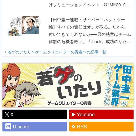
けソリューションイベント「GTMF2019」
に行って、より理解を深めよう【PR】
【田中圭一連載：サイバーコネクトツー
編】すべての責任はオレが取る。だから、
付いてきてくれないか──男の熱意はチーム
解散の危機を救い、『.hack』成功の活路を
開く。業界の快男児・松山 洋に流れる血は
若ゲのいたり〜ゲームクリエイターの青春〜
の記事一覧
『少年ジャンプ』色だった【若ゲのいた
り】
X
Youtube
Discord
RSS