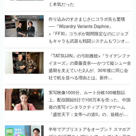
く本気だった
作り込みのすさまじさにコラボ先も驚嘆
──『Wizardry Variants Daphne』
×『FFXI』コラボが期間限定なのにジョブ
もキャラも武器も戦闘システムもワンオフ
で作り込まれた理由を両ディレクターに聞
く
『TATSUJIN』の弓削雅稔×『ライデンファ
イターズ』の齋藤貴幸──かつて縦シュー全
盛期を支えていた2人が、30年後に同じ会
社で机を並べる理由とは。新作
『TATSUJIN EXTREME』で初タッグを組
んだレジェンド2人に訊く開発秘話
実写映像1000分、ルート分岐100種類以
上。配信開始5日で100万本を売った、中国
発の実写インタラクティブドラマゲーム
『盛世天下：女帝への道II』の、規模が違
うこだわりをプロデューサーに聞いた
半年でアプリストアをオープン？ スマホア