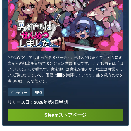
“ぜんめつ”してしまった勇者パーティから1人だけ選んで、ともに迷
宮からの脱出を目指すダンジョン探索RPGです。 ただし勇者は「は
い/いいえ」しか喋れず、魔法使いは魔法が使えず、戦士は可愛らし
い人形になっていて、僧侶は██を崇拝しています。誰を救うのかを
選ぶのは、あなたです。
インディー
RPG
リリース日：2026年第4四半期
Steamストアページ