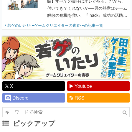
編】すべての責任はオレが取る。だから、
付いてきてくれないか──男の熱意はチーム
解散の危機を救い、『.hack』成功の活路を
開く。業界の快男児・松山 洋に流れる血は
若ゲのいたり〜ゲームクリエイターの青春〜
の記事一覧
『少年ジャンプ』色だった【若ゲのいた
り】
X
Youtube
Discord
RSS
ピックアップ