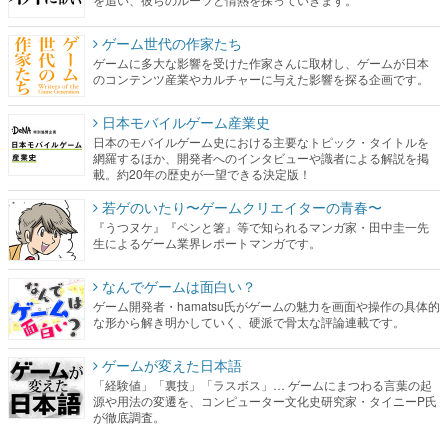
ゲーム世代の作家たち
ゲームに多大な影響を受けた作家さんに取材し、ゲームが日本
のコンテンツ産業やカルチャーに与えた影響を探る企画です。
日本モバイルゲーム産業史
日本のモバイルゲーム史における主要なトピック・タイトルを
網羅するほか、開発者へのインタビューや識者による解説を掲
載。約20年の歴史が一望できる決定版！
若ゲのいたり〜ゲームクリエイターの青春〜
『うつヌケ』『ペンと箸』等で知られるマンガ家・田中圭一先
生によるゲーム業界レポートマンガです。
なんでゲームは面白い？
ゲーム開発者・hamatsu氏がゲームの魅力を画面や操作の具体的
な形から解き明かしていく、硬派で骨太な評論連載です。
ゲームが変えた日本語
「経験値」「裏技」「ラスボス」… ゲームにまつわる言葉の起
源や用法の変遷を、コンピューター文化史研究家・タイニーP氏
が徹底調査。