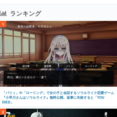
ランキング
1
「パリィ」や「ローリング」で女の子と会話するソウルライク恋愛ゲーム
『小早川さんはソウルライク』無料公開。返事に失敗すると「YOU
DIED」
2