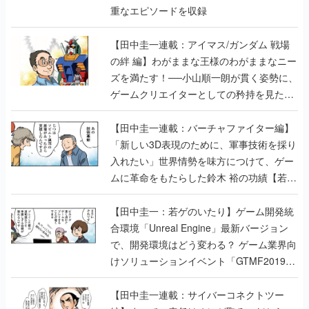
重なエピソードを収録
【田中圭一連載：アイマス/ガンダム 戦場
の絆 編】わがままな王様のわがままなニー
ズを満たす！──小山順一朗が貫く姿勢に、
ゲームクリエイターとしての矜持を見た
【若ゲのいたり最終回】
【田中圭一連載：バーチャファイター編】
「新しい3D表現のために、軍事技術を採り
入れたい」世界情勢を味方につけて、ゲー
ムに革命をもたらした鈴木 裕の功績【若ゲ
のいたり】
【田中圭一：若ゲのいたり】ゲーム開発統
合環境「Unreal Engine」最新バージョン
で、開発環境はどう変わる？ ゲーム業界向
けソリューションイベント「GTMF2019」
に行って、より理解を深めよう【PR】
【田中圭一連載：サイバーコネクトツー