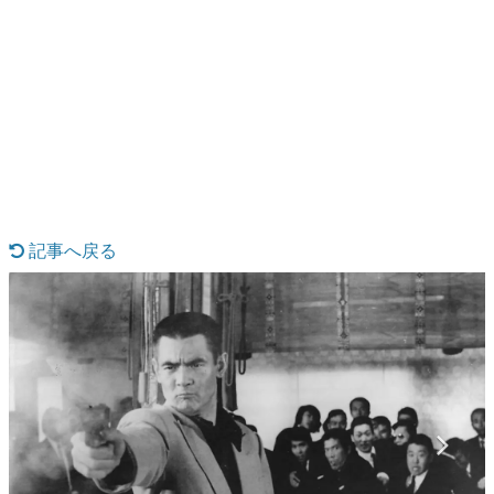
日本のコンテンツ産業やカルチャーに与えた影響を探る企
画です。
日本モバイルゲーム産業史
日本のモバイルゲーム史における主要なトピック・タイト
ルを網羅するほか、開発者へのインタビューや識者による
解説を掲載。約20年の歴史が一望できる決定版！
若ゲのいたり〜ゲームクリエイターの青春〜
『うつヌケ』『ペンと箸』等で知られるマンガ家・田中圭
一先生によるゲーム業界レポートマンガです。
記事へ戻る
なんでゲームは面白い？
ゲーム開発者・hamatsu氏がゲームの魅力を画面や操作の
具体的な形から解き明かしていく、硬派で骨太な評論連載
です。
ゲームが変えた日本語
「経験値」「裏技」「ラスボス」… ゲームにまつわる言葉
の起源や用法の変遷を、コンピューター文化史研究家・タ
イニーP氏が徹底調査。
カテゴリ
特集記事