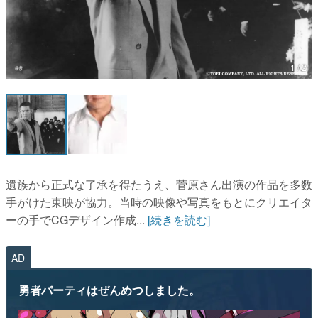
マンガ
女性向け
1 / 2
アプリレビュー
その他
電ファミニコゲーマーとは？
運営：株式会社マレ
遺族から正式な了承を得たうえ、菅原さん出演の作品を多数
手がけた東映が協力。当時の映像や写真をもとにクリエイタ
ーの手でCGデザイン作成...
[続きを読む]
AD
勇者パーティはぜんめつしました。