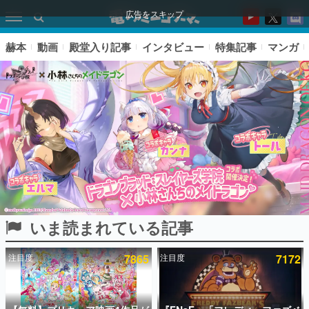
広告をスキップ
赫本
動画
殿堂入り記事
インタビュー
特集記事
マンガ
いま読まれている記事
ピックアップ
注目度
7865
注目度
7172
電ファミのいま読まれている記事ランキング
アプリセール情報