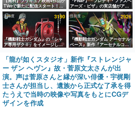
【無料】プリキュア映画4作品が
『FNaF』「フレディ・ファズベ
TVerで新たに配信スタート！な
アーズ・ピザ」の実店舗がアメ
インタビュー
んと2018年～2024年の映画ほぼ
リカの商業施設「American
注目度
3190
注目度
2926
すべてが見放題に、ぶっちゃけ
Dream」に2027年オープン！
連載・特集一覧
ありえないラインナップ
ScottGamesとの共同開発、食
事だけでなくステージショーや
没入型のホラー体験も楽しめる
殿堂入り記事
『機動戦士ガンダム』の「シャ
『機動戦士ガンダム アーセナル
SNS拡散数が数千以上！ ページビュー数万以上！ などな
ど。多くの人々に読まれた、電ファミ渾身の“殿堂入り”記
ア専用ザクⅡ」をイメージした
ベース』新作『アーセナルコマ
事をまとめました。
散水ホースリールが予約開始。
ンダー』発表！8月28日からオ
本体にはシャアのパーソナルマ
ープンベータテスト開催、2027
「龍が如くスタジオ」新作『ストレンジャ
ゲームの企画書
ークやジオン公国軍のエンブレ
年2月下旬に稼働予定
名作ゲームクリエイターの方々に製作時のエピソードをお
ー ザン ヘヴン』故・菅原文太さんが出
ム、型式番号などを配置
聞きし、ヒットする企画（ゲーム）とは何か？を探ってい
きます。
演。声は菅原さんと縁が深い俳優・宇梶剛
赫本
士さんが担当し、遺族から正式な了承を得
この物語を解いてはいけない。『赫本』は、〈試験問題〉
たうえで当時の映像や写真をもとにCGデ
の形をした短編ホラー小説集です。
ザインを作成
新世代に訊く
これからのデジタルゲーム市場を担う若きクリエイター達
の姿を追い、彼らのルーツと情熱を探っていきます。
ゲーム世代の作家たち
ゲームに多大な影響を受けた作家さんに取材し、ゲームが