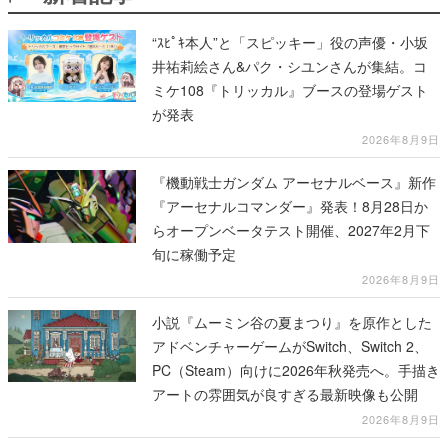
“ｽﾋﾟｷ本人”と「スピッキー」役の声優・小坂
井祐莉絵さん&パク・シユンさんが集結。コ
ミケ108『トリッカル』ブースの登場ゲスト
が発表
2026年8月9日
『機動戦士ガンダム アーセナルベース』新作
『アーセナルコマンダー』発表！8月28日か
らオープンベータテスト開催、2027年2月下
旬に稼働予定
2026年8月9日
小説『ムーミン谷の夏まつり』を原作とした
アドベンチャーゲームがSwitch、Switch 2、
PC（Steam）向けに2026年秋発売へ。手描き
アートの雰囲気が良すぎる最新映像も公開
2026年8月9日