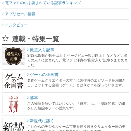
電ファミのいま読まれている記事ランキング
アプリセール情報
インタビュー
連載・特集一覧
殿堂入り記事
SNS拡散数が数千以上！ ページビュー数万以上！ などなど。多
くの人々に読まれた、電ファミ渾身の“殿堂入り”記事をまとめま
した。
ゲームの企画書
名作ゲームクリエイターの方々に製作時のエピソードをお聞き
し、ヒットする企画（ゲーム）とは何か？を探っていきます。
赫本
この物語を解いてはいけない。『赫本』は、〈試験問題〉の形
をした短編ホラー小説集です。
新世代に訊く
これからのデジタルゲーム市場を担う若きクリエイター達の姿
を追い、彼らのルーツと情熱を探っていきます。