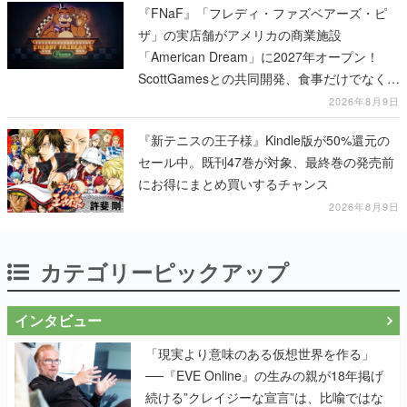
『FNaF』「フレディ・ファズベアーズ・ピ
ザ」の実店舗がアメリカの商業施設
「American Dream」に2027年オープン！
ScottGamesとの共同開発、食事だけでなくス
テージショーや没入型のホラー体験も楽しめ
2026年8月9日
る
『新テニスの王子様』Kindle版が50%還元の
セール中。既刊47巻が対象、最終巻の発売前
にお得にまとめ買いするチャンス
2026年8月9日
カテゴリーピックアップ
インタビュー
「現実より意味のある仮想世界を作る」
──『EVE Online』の生みの親が18年掲げ
続ける”クレイジーな宣言”は、比喩ではな