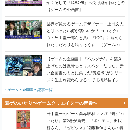
か？そして『LOOP8』へ受け継がれたもの
【ゲームの企画書】
世界が認めるゲームデザイナー・上田文人
とはいったい何が凄いのか？ ヨコオタロ
ウ・外山圭一郎らと共に『ICO』に込めら
れたこだわりを語り尽くす！【ゲームの企
画書】
【ゲームの企画書】『ペルソナ3』を築き
上げたのは反骨心とリスペクトだった。赤
い企画書のもとに集った“愚連隊”がシリー
ズを生まれ変わらせるまで【橋野桂インタ
ビュー】
ゲームの企画書
の記事一覧
若ゲのいたり〜ゲームクリエイターの青春〜
田中圭一のゲーム業界取材マンガ『若ゲの
いたり』第2巻が発売。『ポケモン』田尻
智さん、『ゼビウス』遠藤雅伸さんらの貴