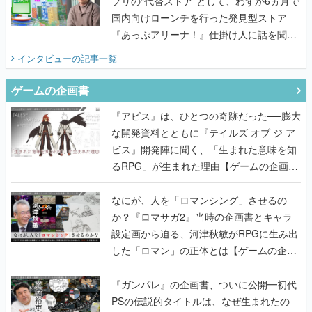
プリの“代替ストア”として、わずか6ヵ月で
国内向けローンチを行った発見型ストア
『あっぷアリーナ！』仕掛け人に話を聞い
てみた
インタビュー
の記事一覧
ゲームの企画書
『アビス』は、ひとつの奇跡だった──膨大
な開発資料とともに『テイルズ オブ ジ ア
ビス』開発陣に聞く、「生まれた意味を知
るRPG」が生まれた理由【ゲームの企画
書】
なにが、人を「ロマンシング」させるの
か？『ロマサガ2』当時の企画書とキャラ
設定画から迫る、河津秋敏がRPGに生み出
した「ロマン」の正体とは【ゲームの企画
書】
『ガンパレ』の企画書、ついに公開━初代
PSの伝説的タイトルは、なぜ生まれたの