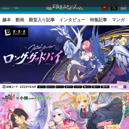
広告をスキップ
赫本
動画
殿堂入り記事
インタビュー
特集記事
マンガ
ピックアップ
電ファミのいま読まれている記事ランキング
アプリセール情報