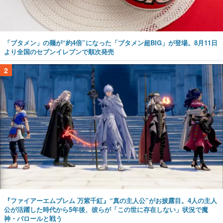
「ブタメン」の麺が“約4倍”になった「ブタメン超BIG」が登場。8月11日
より全国のセブンイレブンで順次発売
2
『ファイアーエムブレム 万紫千紅』“真の主人公”がお披露目。4人の主人
公が活躍した時代から5年後、彼らが「この世に存在しない」状況で魔
神・バロールと戦う