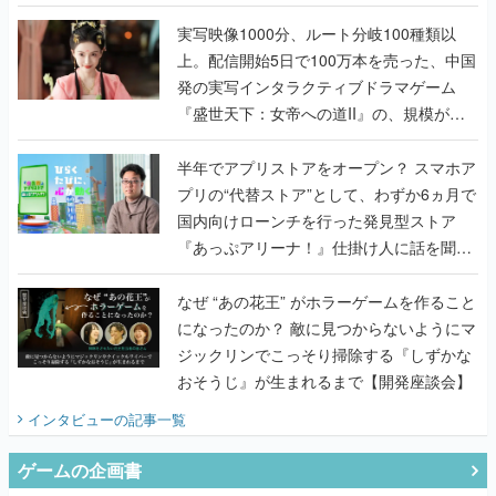
『TATSUJIN EXTREME』で初タッグを組
んだレジェンド2人に訊く開発秘話
実写映像1000分、ルート分岐100種類以
上。配信開始5日で100万本を売った、中国
発の実写インタラクティブドラマゲーム
『盛世天下：女帝への道II』の、規模が違
うこだわりをプロデューサーに聞いた
半年でアプリストアをオープン？ スマホア
プリの“代替ストア”として、わずか6ヵ月で
国内向けローンチを行った発見型ストア
『あっぷアリーナ！』仕掛け人に話を聞い
てみた
なぜ “あの花王” がホラーゲームを作ること
になったのか？ 敵に見つからないようにマ
ジックリンでこっそり掃除する『しずかな
おそうじ』が生まれるまで【開発座談会】
インタビュー
の記事一覧
ゲームの企画書