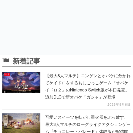
新着記事
【最大8人マルチ】ニンゲンとオバケに分かれ
てケイドロをするおにごっこゲーム『オバケ
イドロ２』のNintendo Switch版が本日発売。
追加DLCで新オバケ「ガシャ」が登場
2026年8月6日
可愛いスイーツを転がし重火器をぶっ放す、
最大3人マルチのローグライクアクションゲー
ム『チョコレートパレード』体験版が配信開