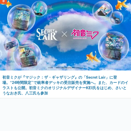
5
初音ミクが『マジック：ザ・ギャザリング』の「Secret Lair」に登
場。“24時間限定”で統率者デッキの受注販売を実施へ。また、カードのイ
ラストも公開。初音ミクのオリジナルデザイナーKEI氏をはじめ、さいと
うなおき氏、八三氏も参加