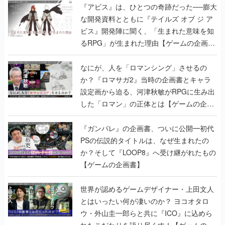
『アビス』は、ひとつの奇跡だった──膨大
な開発資料とともに『テイルズ オブ ジ ア
ビス』開発陣に聞く、「生まれた意味を知
るRPG」が生まれた理由【ゲームの企画
書】
なにが、人を「ロマンシング」させるの
か？『ロマサガ2』当時の企画書とキャラ
設定画から迫る、河津秋敏がRPGに生み出
した「ロマン」の正体とは【ゲームの企画
書】
『ガンパレ』の企画書、ついに公開━初代
PSの伝説的タイトルは、なぜ生まれたの
か？そして『LOOP8』へ受け継がれたもの
【ゲームの企画書】
世界が認めるゲームデザイナー・上田文人
とはいったい何が凄いのか？ ヨコオタロ
ウ・外山圭一郎らと共に『ICO』に込めら
れたこだわりを語り尽くす！【ゲームの企