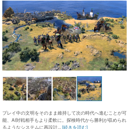
マンガ
女性向け
アプリレビュー
その他
電ファミニコゲーマーとは？
4 / 4
運営：株式会社マレ
プレイ中の文明をそのまま維持して次の時代へ進むことが可
能、AI対戦相手もより柔軟に。探検時代から勝利が収められ
るようなシステムに再設計...
[続きを読む]