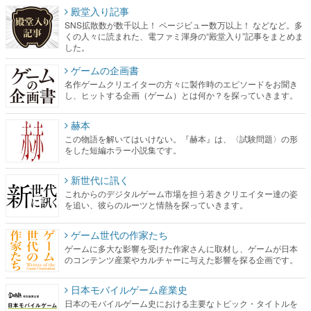
殿堂入り記事
SNS拡散数が数千以上！ ページビュー数万以上！ などなど。多
くの人々に読まれた、電ファミ渾身の“殿堂入り”記事をまとめま
した。
ゲームの企画書
名作ゲームクリエイターの方々に製作時のエピソードをお聞き
し、ヒットする企画（ゲーム）とは何か？を探っていきます。
赫本
この物語を解いてはいけない。『赫本』は、〈試験問題〉の形
をした短編ホラー小説集です。
新世代に訊く
これからのデジタルゲーム市場を担う若きクリエイター達の姿
を追い、彼らのルーツと情熱を探っていきます。
ゲーム世代の作家たち
ゲームに多大な影響を受けた作家さんに取材し、ゲームが日本
のコンテンツ産業やカルチャーに与えた影響を探る企画です。
日本モバイルゲーム産業史
日本のモバイルゲーム史における主要なトピック・タイトルを