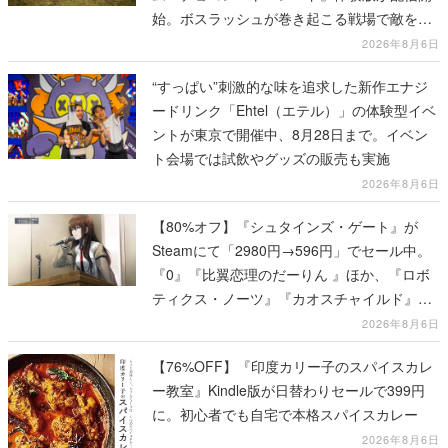
始。ボスラッシュが巻き起こる戦場で敵を倒
し、コインを集めてスコアを競い合え
2026年8月6日
“すっぱい”刺激的な味を追求した新作エナジ
ードリンク「Ehtel（エテル）」の体験型イベ
ントが東京で開催中、8月28日まで。イベン
ト会場では試飲やグッズの販売も実施
2026年8月6日
【80%オフ】『シュタインズ・ゲート』が
Steamにて「2980円→596円」でセール中。
『0』『比翼恋理のだーりん 』ほか、『ロボ
ティクス・ノーツ』『カオスチャイルド』な
ど科学アドベンチャーシリーズもセール対象
2026年8月6日
に
【76%OFF】『印度カリー子のスパイスカレ
ー教室』Kindle版が日替わりセールで399円
に。初心者でも自宅で本格スパイスカレー
2026年8月6日