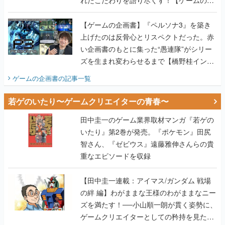
画書】
【ゲームの企画書】『ペルソナ3』を築き
上げたのは反骨心とリスペクトだった。赤
い企画書のもとに集った“愚連隊”がシリー
ズを生まれ変わらせるまで【橋野桂インタ
ビュー】
ゲームの企画書
の記事一覧
若ゲのいたり〜ゲームクリエイターの青春〜
田中圭一のゲーム業界取材マンガ『若ゲの
いたり』第2巻が発売。『ポケモン』田尻
智さん、『ゼビウス』遠藤雅伸さんらの貴
重なエピソードを収録
【田中圭一連載：アイマス/ガンダム 戦場
の絆 編】わがままな王様のわがままなニー
ズを満たす！──小山順一朗が貫く姿勢に、
ゲームクリエイターとしての矜持を見た