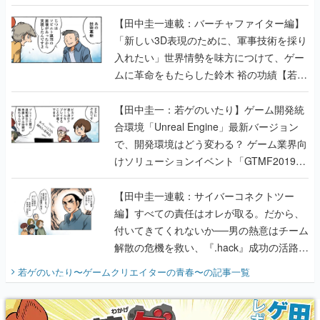
【若ゲのいたり最終回】
【田中圭一連載：バーチャファイター編】
「新しい3D表現のために、軍事技術を採り
入れたい」世界情勢を味方につけて、ゲー
ムに革命をもたらした鈴木 裕の功績【若ゲ
のいたり】
【田中圭一：若ゲのいたり】ゲーム開発統
合環境「Unreal Engine」最新バージョン
で、開発環境はどう変わる？ ゲーム業界向
けソリューションイベント「GTMF2019」
に行って、より理解を深めよう【PR】
【田中圭一連載：サイバーコネクトツー
編】すべての責任はオレが取る。だから、
付いてきてくれないか──男の熱意はチーム
解散の危機を救い、『.hack』成功の活路を
開く。業界の快男児・松山 洋に流れる血は
若ゲのいたり〜ゲームクリエイターの青春〜
の記事一覧
『少年ジャンプ』色だった【若ゲのいた
り】