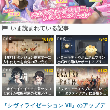
インタビュー
連載・特集一覧
いま読まれている記事
殿堂入り記事
SNS拡散数が数千以上！ ページビュー数万以上！ などな
ど。多くの人々に読まれた、電ファミ渾身の“殿堂入り”記
注目度
16170
注目度
7942
事をまとめました。
ゲームの企画書
名作ゲームクリエイターの方々に製作時のエピソードをお
聞きし、ヒットする企画（ゲーム）とは何か？を探ってい
【無料】ダンジョン探索で手に
ハローキティやポムポムプリン
きます。
入れたものを自分の店で売るゲ
と眠れる睡眠サポートアプリ
ーム『Moonlighter』がSteam
『ゆめたび』が配信中。キャラ
赫本
注目度
7183
注目度
6182
にて無料配布中！続編
ごとのASMRや目覚ましアラー
この物語を解いてはいけない。『赫本』は、〈試験問題〉
『Moonlighter 2』の9月2日正
ムも搭載
の形をした短編ホラー小説集です。
式リリースを記念したキャンペ
ーン
新世代に訊く
「オイイイイイ！？」系ツッコ
『ファイアーエムブレム』や
これからのデジタルゲーム市場を担う若きクリエイター達
ミ女子が攻略対象の恋愛ノベル
『FFタクティクス』に影響を受
の姿を追い、彼らのルーツと情熱を探っていきます。
ゲーム『美術部カノジョ』
けた新作戦略RPG『Beaten
Steamストアページが公開。
Path』2027年に発売へ。
『シヴィライゼーション VII』のアップデ
ゲーム世代の作家たち
「お前らーそろそろ自重しろ
PC（Steam）、PS5、Xbox、
ゲームに多大な影響を受けた作家さんに取材し、ゲームが