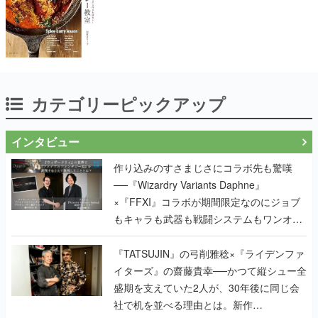
カテゴリーピックアップ
インタビュー
作り込みのすさまじさにコラボ先も驚嘆
──『Wizardry Variants Daphne』
×『FFXI』コラボが期間限定なのにジョブ
もキャラも武器も戦闘システムもワンオフ
で作り込まれた理由を両ディレクターに聞
く
『TATSUJIN』の弓削雅稔×『ライデンファ
イターズ』の齋藤貴幸──かつて縦シュー全
盛期を支えていた2人が、30年後に同じ会
社で机を並べる理由とは。新作