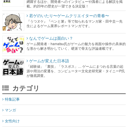
網羅するほか、開発者へのインタビューや識者による解説を掲
載。約20年の歴史が一望できる決定版！
若ゲのいたり〜ゲームクリエイターの青春〜
『うつヌケ』『ペンと箸』等で知られるマンガ家・田中圭一先
生によるゲーム業界レポートマンガです。
なんでゲームは面白い？
ゲーム開発者・hamatsu氏がゲームの魅力を画面や操作の具体的
な形から解き明かしていく、硬派で骨太な評論連載です。
ゲームが変えた日本語
「経験値」「裏技」「ラスボス」… ゲームにまつわる言葉の起
源や用法の変遷を、コンピューター文化史研究家・タイニーP氏
が徹底調査。
カテゴリ
特集記事
マンガ
女性向け