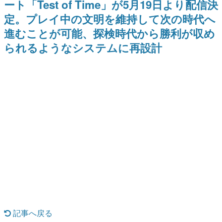
ート「Test of Time」が5月19日より配信決
ー？＾＾」暗黒微笑の夢女子
Switch向けにリリース予定
日本のコンテンツ産業やカルチャーに与えた影響を探る企
や、萌え声不思議ちゃん女子と
定。プレイ中の文明を維持して次の時代へ
画です。
青春を謳歌
進むことが可能、探検時代から勝利が収め
日本モバイルゲーム産業史
日本のモバイルゲーム史における主要なトピック・タイト
られるようなシステムに再設計
ルを網羅するほか、開発者へのインタビューや識者による
解説を掲載。約20年の歴史が一望できる決定版！
若ゲのいたり〜ゲームクリエイターの青春〜
『うつヌケ』『ペンと箸』等で知られるマンガ家・田中圭
一先生によるゲーム業界レポートマンガです。
なんでゲームは面白い？
ゲーム開発者・hamatsu氏がゲームの魅力を画面や操作の
具体的な形から解き明かしていく、硬派で骨太な評論連載
です。
ゲームが変えた日本語
「経験値」「裏技」「ラスボス」… ゲームにまつわる言葉
の起源や用法の変遷を、コンピューター文化史研究家・タ
イニーP氏が徹底調査。
カテゴリ
記事へ戻る
特集記事