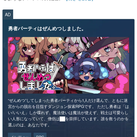
AD
勇者パーティはぜんめつしました。
“ぜんめつ”してしまった勇者パーティから1人だけ選んで、ともに迷
宮からの脱出を目指すダンジョン探索RPGです。 ただし勇者は「は
い/いいえ」しか喋れず、魔法使いは魔法が使えず、戦士は可愛らし
い人形になっていて、僧侶は██を崇拝しています。誰を救うのかを
選ぶのは、あなたです。
インディー
RPG