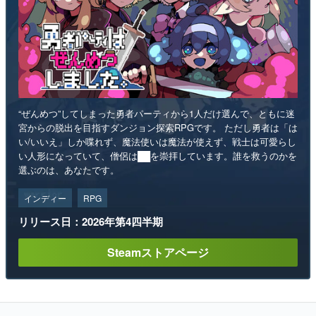
“ぜんめつ”してしまった勇者パーティから1人だけ選んで、ともに迷
宮からの脱出を目指すダンジョン探索RPGです。 ただし勇者は「は
い/いいえ」しか喋れず、魔法使いは魔法が使えず、戦士は可愛らし
い人形になっていて、僧侶は██を崇拝しています。誰を救うのかを
選ぶのは、あなたです。
インディー
RPG
リリース日：2026年第4四半期
Steamストアページ