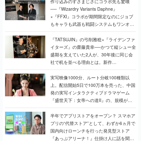
作り込みのすさまじさにコラボ先も驚嘆
──『Wizardry Variants Daphne』
×『FFXI』コラボが期間限定なのにジョブ
もキャラも武器も戦闘システムもワンオフ
で作り込まれた理由を両ディレクターに聞
く
『TATSUJIN』の弓削雅稔×『ライデンファ
イターズ』の齋藤貴幸──かつて縦シュー全
盛期を支えていた2人が、30年後に同じ会
社で机を並べる理由とは。新作
『TATSUJIN EXTREME』で初タッグを組
んだレジェンド2人に訊く開発秘話
実写映像1000分、ルート分岐100種類以
上。配信開始5日で100万本を売った、中国
発の実写インタラクティブドラマゲーム
『盛世天下：女帝への道II』の、規模が違
うこだわりをプロデューサーに聞いた
半年でアプリストアをオープン？ スマホア
プリの“代替ストア”として、わずか6ヵ月で
国内向けローンチを行った発見型ストア
『あっぷアリーナ！』仕掛け人に話を聞い