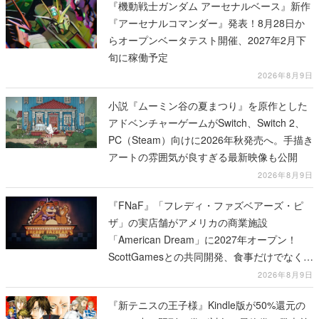
『機動戦士ガンダム アーセナルベース』新作
『アーセナルコマンダー』発表！8月28日か
らオープンベータテスト開催、2027年2月下
旬に稼働予定
2026年8月9日
小説『ムーミン谷の夏まつり』を原作とした
アドベンチャーゲームがSwitch、Switch 2、
PC（Steam）向けに2026年秋発売へ。手描き
アートの雰囲気が良すぎる最新映像も公開
2026年8月9日
『FNaF』「フレディ・ファズベアーズ・ピ
ザ」の実店舗がアメリカの商業施設
「American Dream」に2027年オープン！
ScottGamesとの共同開発、食事だけでなくス
テージショーや没入型のホラー体験も楽しめ
2026年8月9日
る
『新テニスの王子様』Kindle版が50%還元の