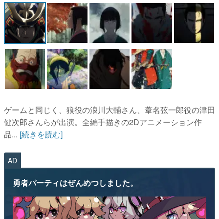
マンガ
女性向け
アプリレビュー
その他
電ファミニコゲーマーとは？
ゲームと同じく、狼役の浪川大輔さん、葦名弦一郎役の津田
運営：株式会社マレ
健次郎さんらが出演。全編手描きの2Dアニメーション作
品...
[続きを読む]
AD
勇者パーティはぜんめつしました。