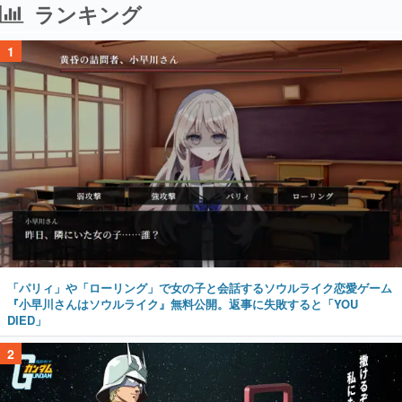
ランキング
1
「パリィ」や「ローリング」で女の子と会話するソウルライク恋愛ゲーム
『小早川さんはソウルライク』無料公開。返事に失敗すると「YOU
DIED」
2