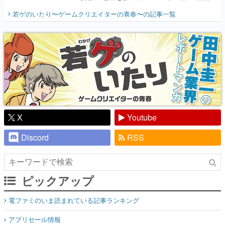
開く。業界の快男児・松山 洋に流れる血は
若ゲのいたり〜ゲームクリエイターの青春〜
の記事一覧
『少年ジャンプ』色だった【若ゲのいた
り】
X
Youtube
Discord
RSS
ピックアップ
電ファミのいま読まれている記事ランキング
アプリセール情報