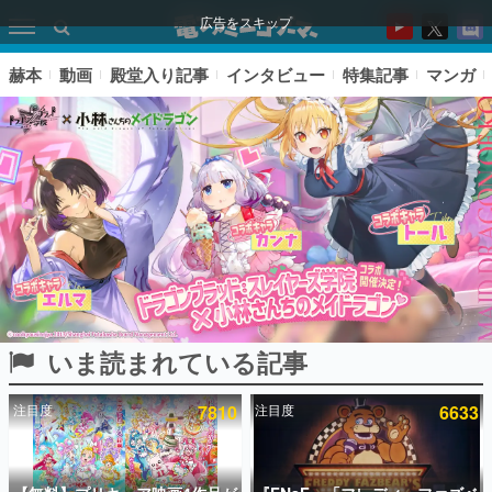
広告をスキップ
赫本
動画
殿堂入り記事
インタビュー
特集記事
マンガ
いま読まれている記事
ピックアップ
注目度
7810
注目度
6633
電ファミのいま読まれている記事ランキング
アプリセール情報