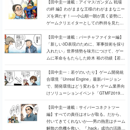
【田中圭一連載：アイマス/ガンダム 戦場
の絆 編】わがままな王様のわがままなニー
ズを満たす！──小山順一朗が貫く姿勢に、
ゲームクリエイターとしての矜持を見た
【若ゲのいたり最終回】
【田中圭一連載：バーチャファイター編】
「新しい3D表現のために、軍事技術を採り
入れたい」世界情勢を味方につけて、ゲー
ムに革命をもたらした鈴木 裕の功績【若ゲ
のいたり】
【田中圭一：若ゲのいたり】ゲーム開発統
合環境「Unreal Engine」最新バージョン
で、開発環境はどう変わる？ ゲーム業界向
けソリューションイベント「GTMF2019」
に行って、より理解を深めよう【PR】
【田中圭一連載：サイバーコネクトツー
編】すべての責任はオレが取る。だから、
付いてきてくれないか──男の熱意はチーム
解散の危機を救い、『.hack』成功の活路を