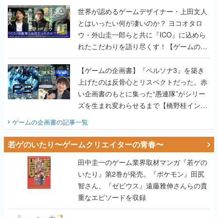
世界が認めるゲームデザイナー・上田文人
とはいったい何が凄いのか？ ヨコオタロ
ウ・外山圭一郎らと共に『ICO』に込めら
れたこだわりを語り尽くす！【ゲームの企
画書】
【ゲームの企画書】『ペルソナ3』を築き
上げたのは反骨心とリスペクトだった。赤
い企画書のもとに集った“愚連隊”がシリー
ズを生まれ変わらせるまで【橋野桂インタ
ビュー】
ゲームの企画書
の記事一覧
若ゲのいたり〜ゲームクリエイターの青春〜
田中圭一のゲーム業界取材マンガ『若ゲの
いたり』第2巻が発売。『ポケモン』田尻
智さん、『ゼビウス』遠藤雅伸さんらの貴
重なエピソードを収録