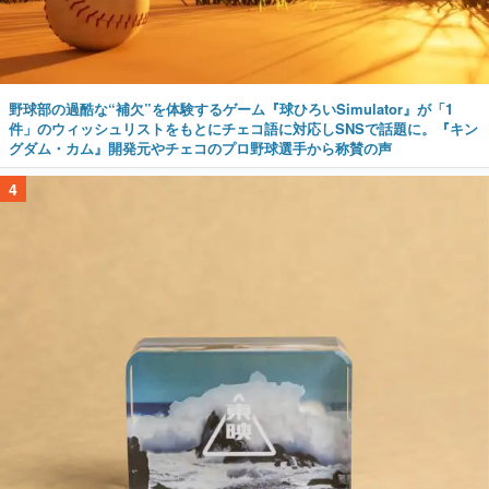
野球部の過酷な“補欠”を体験するゲーム『球ひろいSimulator』が「1
件」のウィッシュリストをもとにチェコ語に対応しSNSで話題に。『キン
グダム・カム』開発元やチェコのプロ野球選手から称賛の声
4