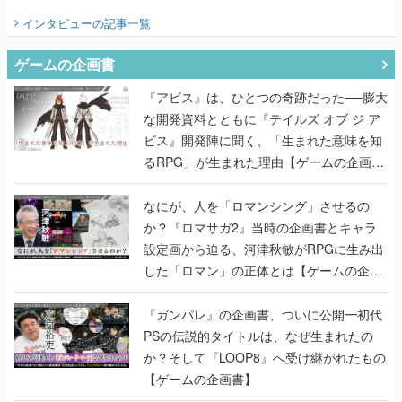
てみた
インタビュー
の記事一覧
ゲームの企画書
『アビス』は、ひとつの奇跡だった──膨大
な開発資料とともに『テイルズ オブ ジ ア
ビス』開発陣に聞く、「生まれた意味を知
るRPG」が生まれた理由【ゲームの企画
書】
なにが、人を「ロマンシング」させるの
か？『ロマサガ2』当時の企画書とキャラ
設定画から迫る、河津秋敏がRPGに生み出
した「ロマン」の正体とは【ゲームの企画
書】
『ガンパレ』の企画書、ついに公開━初代
PSの伝説的タイトルは、なぜ生まれたの
か？そして『LOOP8』へ受け継がれたもの
【ゲームの企画書】