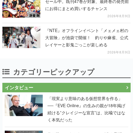
セール中。既刊47巻が対象、最終巻の発売前
にお得にまとめ買いするチャンス
2026年8月9日
『NTE』オフラインイベント「メェメェ村の
大冒険」が池袋で開催！ 釣りや麻雀、公式
レイヤーと影鬼ごっこが楽しめる
2026年8月9日
カテゴリーピックアップ
インタビュー
「現実より意味のある仮想世界を作る」
──『EVE Online』の生みの親が18年掲げ
続ける”クレイジーな宣言”は、比喩ではな
く本気だった