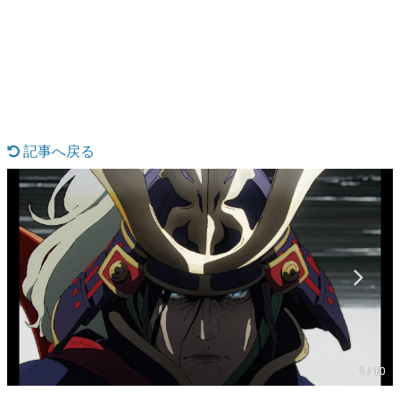
日本のコンテンツ産業やカルチャーに与えた影響を探る企
画です。
日本モバイルゲーム産業史
日本のモバイルゲーム史における主要なトピック・タイト
ルを網羅するほか、開発者へのインタビューや識者による
解説を掲載。約20年の歴史が一望できる決定版！
若ゲのいたり〜ゲームクリエイターの青春〜
『うつヌケ』『ペンと箸』等で知られるマンガ家・田中圭
記事へ戻る
一先生によるゲーム業界レポートマンガです。
なんでゲームは面白い？
ゲーム開発者・hamatsu氏がゲームの魅力を画面や操作の
具体的な形から解き明かしていく、硬派で骨太な評論連載
です。
ゲームが変えた日本語
「経験値」「裏技」「ラスボス」… ゲームにまつわる言葉
の起源や用法の変遷を、コンピューター文化史研究家・タ
イニーP氏が徹底調査。
カテゴリ
1 / 10
特集記事