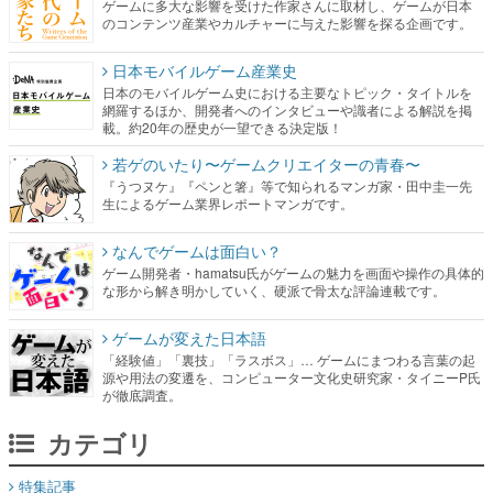
ゲームに多大な影響を受けた作家さんに取材し、ゲームが日本
のコンテンツ産業やカルチャーに与えた影響を探る企画です。
日本モバイルゲーム産業史
日本のモバイルゲーム史における主要なトピック・タイトルを
網羅するほか、開発者へのインタビューや識者による解説を掲
載。約20年の歴史が一望できる決定版！
若ゲのいたり〜ゲームクリエイターの青春〜
『うつヌケ』『ペンと箸』等で知られるマンガ家・田中圭一先
生によるゲーム業界レポートマンガです。
なんでゲームは面白い？
ゲーム開発者・hamatsu氏がゲームの魅力を画面や操作の具体的
な形から解き明かしていく、硬派で骨太な評論連載です。
ゲームが変えた日本語
「経験値」「裏技」「ラスボス」… ゲームにまつわる言葉の起
源や用法の変遷を、コンピューター文化史研究家・タイニーP氏
が徹底調査。
カテゴリ
特集記事