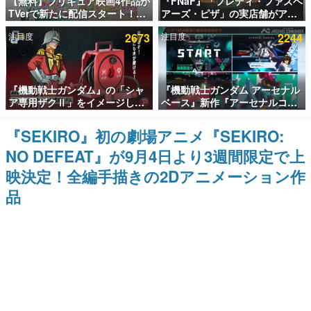
【無料】プリキュア映画4作品が
『FNaF』「フレディ・ファズベ
TVerで新たに配信スタート！な
アーズ・ピザ」の実店舗がアメ
インタビュー
んと2018年～2024年の映画ほぼ
リカの商業施設「American
注目度
2673
注目度
2244
すべてが見放題に、ぶっちゃけ
Dream」に2027年オープン！
連載・特集一覧
ありえないラインナップ
ScottGamesとの共同開発、食
事だけでなくステージショーや
没入型のホラー体験も楽しめる
殿堂入り記事
『機動戦士ガンダム』の「シャ
『機動戦士ガンダム アーセナル
SNS拡散数が数千以上！ ページビュー数万以上！ などな
ど。多くの人々に読まれた、電ファミ渾身の“殿堂入り”記
ア専用ザクⅡ」をイメージした
ベース』新作『アーセナルコマ
事をまとめました。
散水ホースリールが予約開始。
ンダー』発表！
本体にはシャアのパーソナルマ
『SEKIRO』初の劇場アニメ『SEKIRO:
ゲームの企画書
ークやジオン公国軍のエンブレ
名作ゲームクリエイターの方々に製作時のエピソードをお
NO DEFEAT』が9月4日より3週間限定で上
ム、型式番号などを配置
聞きし、ヒットする企画（ゲーム）とは何か？を探ってい
きます。
映決定！全編手描きの2Dアニメーション作
赫本
品
この物語を解いてはいけない。『赫本』は、〈試験問題〉
の形をした短編ホラー小説集です。
新世代に訊く
これからのデジタルゲーム市場を担う若きクリエイター達
の姿を追い、彼らのルーツと情熱を探っていきます。
ゲーム世代の作家たち
ゲームに多大な影響を受けた作家さんに取材し、ゲームが