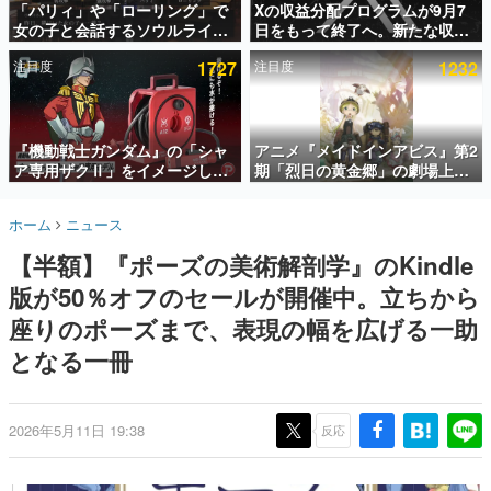
「パリィ」や「ローリング」で
Xの収益分配プログラムが9月7
女の子と会話するソウルライク
日をもって終了へ。新たな収益
インタビュー
恋愛ゲーム『小早川さんはソウ
化制度「Original Content
注目度
1727
注目度
1232
ルライク』無料公開。返事に失
Rewards Program」を発表
連載・特集一覧
敗すると「YOU DIED」
殿堂入り記事
SNS拡散数が数千以上！ ページビュー数万以上！ などな
『機動戦士ガンダム』の「シャ
アニメ『メイドインアビス』第2
ど。多くの人々に読まれた、電ファミ渾身の“殿堂入り”記
ア専用ザクⅡ」をイメージした
期「烈日の黄金郷」の劇場上映
事をまとめました。
散水ホースリールが予約開始。
が決定！レグ役・伊瀬茉莉也さ
本体にはシャアのパーソナルマ
んらが登壇する舞台挨拶も実施
ゲームの企画書
ホーム
ニュース
ークやジオン公国軍のエンブレ
名作ゲームクリエイターの方々に製作時のエピソードをお
聞きし、ヒットする企画（ゲーム）とは何か？を探ってい
ム、型式番号などを配置
【半額】『ポーズの美術解剖学』のKindle
きます。
版が50％オフのセールが開催中。立ちから
赫本
この物語を解いてはいけない。『赫本』は、〈試験問題〉
座りのポーズまで、表現の幅を広げる一助
の形をした短編ホラー小説集です。
となる一冊
新世代に訊く
これからのデジタルゲーム市場を担う若きクリエイター達
の姿を追い、彼らのルーツと情熱を探っていきます。
2026年5月11日 19:38
反応
ゲーム世代の作家たち
ゲームに多大な影響を受けた作家さんに取材し、ゲームが