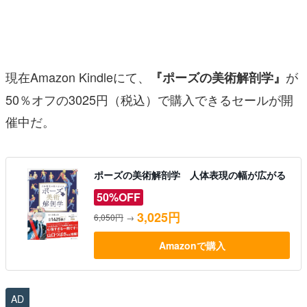
マンガ
女性向け
現在Amazon Kindleにて、
が
『ポーズの美術解剖学』
アプリレビュー
50％オフの3025円（税込）で購入できるセールが開
その他
催中だ。
電ファミニコゲーマーとは？
運営：株式会社マレ
ポーズの美術解剖学 人体表現の幅が広がる
50%OFF
3,025円
6,050円
→
Amazonで購入
AD