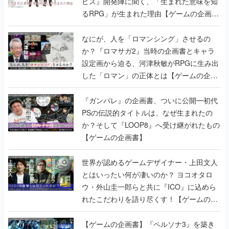
ビス』開発陣に聞く、「生まれた意味を知
るRPG」が生まれた理由【ゲームの企画
書】
なにが、人を「ロマンシング」させるの
か？『ロマサガ2』当時の企画書とキャラ
設定画から迫る、河津秋敏がRPGに生み出
した「ロマン」の正体とは【ゲームの企画
書】
『ガンパレ』の企画書、ついに公開━初代
PSの伝説的タイトルは、なぜ生まれたの
か？そして『LOOP8』へ受け継がれたもの
【ゲームの企画書】
世界が認めるゲームデザイナー・上田文人
とはいったい何が凄いのか？ ヨコオタロ
ウ・外山圭一郎らと共に『ICO』に込めら
れたこだわりを語り尽くす！【ゲームの企
画書】
【ゲームの企画書】『ペルソナ3』を築き