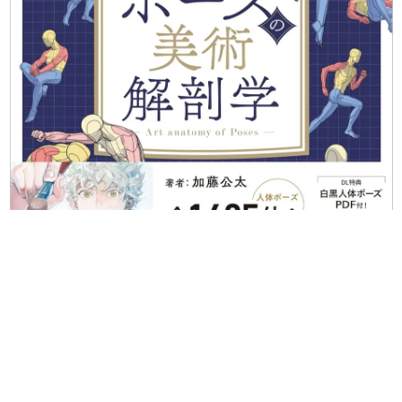
日本のコンテンツ産業やカルチャーに与えた影響を探る企
画です。
日本モバイルゲーム産業史
日本のモバイルゲーム史における主要なトピック・タイト
ルを網羅するほか、開発者へのインタビューや識者による
解説を掲載。約20年の歴史が一望できる決定版！
若ゲのいたり〜ゲームクリエイターの青春〜
『うつヌケ』『ペンと箸』等で知られるマンガ家・田中圭
一先生によるゲーム業界レポートマンガです。
なんでゲームは面白い？
ゲーム開発者・hamatsu氏がゲームの魅力を画面や操作の
具体的な形から解き明かしていく、硬派で骨太な評論連載
です。
ゲームが変えた日本語
「経験値」「裏技」「ラスボス」… ゲームにまつわる言葉
の起源や用法の変遷を、コンピューター文化史研究家・タ
イニーP氏が徹底調査。
カテゴリ
特集記事