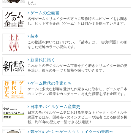
した。
ゲームの企画書
名作ゲームクリエイターの方々に製作時のエピソードをお聞き
し、ヒットする企画（ゲーム）とは何か？を探っていきます。
赫本
この物語を解いてはいけない。『赫本』は、〈試験問題〉の形
をした短編ホラー小説集です。
新世代に訊く
これからのデジタルゲーム市場を担う若きクリエイター達の姿
を追い、彼らのルーツと情熱を探っていきます。
ゲーム世代の作家たち
ゲームに多大な影響を受けた作家さんに取材し、ゲームが日本
のコンテンツ産業やカルチャーに与えた影響を探る企画です。
日本モバイルゲーム産業史
日本のモバイルゲーム史における主要なトピック・タイトルを
網羅するほか、開発者へのインタビューや識者による解説を掲
載。約20年の歴史が一望できる決定版！
若ゲのいたり〜ゲームクリエイターの青春〜