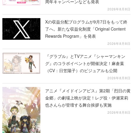
周年キャンペーンなども発表
2026年8月8日
Xの収益分配プログラムが9月7日をもって終
了へ。新たな収益化制度「Original Content
Rewards Program」を発表
2026年8月8日
『グラブル』とTVアニメ『シャーマンキン
グ』のコラボイベントが開催決定！麻倉葉
（CV：日笠陽子）のビジュアルも公開
2026年8月8日
アニメ『メイドインアビス』第2期「烈日の黄
金郷」の劇場上映が決定！レグ役・伊瀬茉莉
也さんらが登壇する舞台挨拶も実施
2026年8月8日