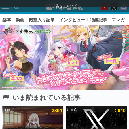
広告をスキップ
赫本
動画
殿堂入り記事
インタビュー
特集記事
マンガ
いま読まれている記事
ピックアップ
注目度
3894
注目度
2640
電ファミのいま読まれている記事ランキング
アプリセール情報