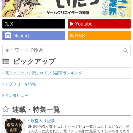
X
Youtube
Discord
RSS
ピックアップ
電ファミのいま読まれている記事ランキング
アプリセール情報
インタビュー
連載・特集一覧
殿堂入り記事
SNS拡散数が数千以上！ ページビュー数万以上！ などなど。多
くの人々に読まれた、電ファミ渾身の“殿堂入り”記事をまとめま