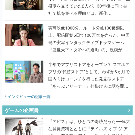
盛期を支えていた2人が、30年後に同じ会
社で机を並べる理由とは。新作
『TATSUJIN EXTREME』で初タッグを組
んだレジェンド2人に訊く開発秘話
実写映像1000分、ルート分岐100種類以
上。配信開始5日で100万本を売った、中国
発の実写インタラクティブドラマゲーム
『盛世天下：女帝への道II』の、規模が違
うこだわりをプロデューサーに聞いた
半年でアプリストアをオープン？ スマホア
プリの“代替ストア”として、わずか6ヵ月で
国内向けローンチを行った発見型ストア
『あっぷアリーナ！』仕掛け人に話を聞い
てみた
インタビュー
の記事一覧
ゲームの企画書
『アビス』は、ひとつの奇跡だった──膨大
な開発資料とともに『テイルズ オブ ジ ア