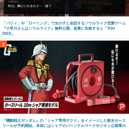
「パリィ」や「ローリング」で女の子と会話するソウルライク恋愛ゲーム
『小早川さんはソウルライク』無料公開。返事に失敗すると「YOU
DIED」
2
『機動戦士ガンダム』の「シャア専用ザクⅡ」をイメージした散水ホース
リールが予約開始。本体にはシャアのパーソナルマークやジオン公国軍の