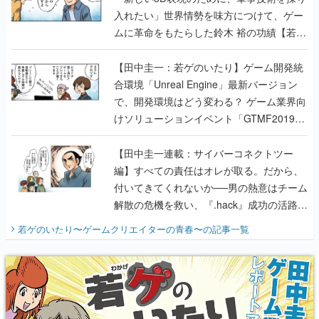
入れたい」世界情勢を味方につけて、ゲー
ムに革命をもたらした鈴木 裕の功績【若ゲ
のいたり】
【田中圭一：若ゲのいたり】ゲーム開発統
合環境「Unreal Engine」最新バージョン
で、開発環境はどう変わる？ ゲーム業界向
けソリューションイベント「GTMF2019」
に行って、より理解を深めよう【PR】
【田中圭一連載：サイバーコネクトツー
編】すべての責任はオレが取る。だから、
付いてきてくれないか──男の熱意はチーム
解散の危機を救い、『.hack』成功の活路を
開く。業界の快男児・松山 洋に流れる血は
若ゲのいたり〜ゲームクリエイターの青春〜
の記事一覧
『少年ジャンプ』色だった【若ゲのいた
り】