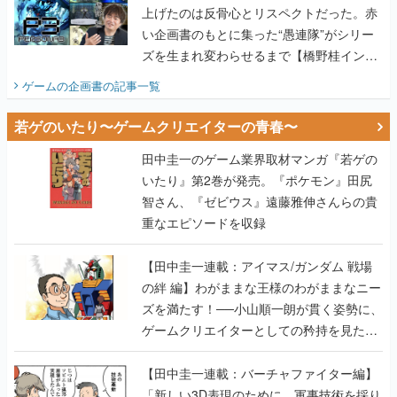
上げたのは反骨心とリスペクトだった。赤
い企画書のもとに集った“愚連隊”がシリー
ズを生まれ変わらせるまで【橋野桂インタ
ビュー】
ゲームの企画書
の記事一覧
若ゲのいたり〜ゲームクリエイターの青春〜
田中圭一のゲーム業界取材マンガ『若ゲの
いたり』第2巻が発売。『ポケモン』田尻
智さん、『ゼビウス』遠藤雅伸さんらの貴
重なエピソードを収録
【田中圭一連載：アイマス/ガンダム 戦場
の絆 編】わがままな王様のわがままなニー
ズを満たす！──小山順一朗が貫く姿勢に、
ゲームクリエイターとしての矜持を見た
【若ゲのいたり最終回】
【田中圭一連載：バーチャファイター編】
「新しい3D表現のために、軍事技術を採り