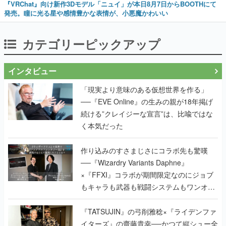
『VRChat』向け新作3Dモデル「ニュイ」が本日8月7日からBOOTHにて
発売。瞳に光る星や感情豊かな表情が、小悪魔かわいい
カテゴリーピックアップ
インタビュー
「現実より意味のある仮想世界を作る」
──『EVE Online』の生みの親が18年掲げ
続ける”クレイジーな宣言”は、比喩ではな
く本気だった
作り込みのすさまじさにコラボ先も驚嘆
──『Wizardry Variants Daphne』
×『FFXI』コラボが期間限定なのにジョブ
もキャラも武器も戦闘システムもワンオフ
で作り込まれた理由を両ディレクターに聞
く
『TATSUJIN』の弓削雅稔×『ライデンファ
イターズ』の齋藤貴幸──かつて縦シュー全