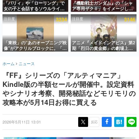
「パリィ」や「ローリング」で
『機動戦士ガンダム』の「シャ
女の子と会話するソウルライク
ア専用ザクⅡ」をイメージした
インタビュー
恋愛ゲーム『小早川さんはソウ
散水ホースリールが予約開始。
注目度
3234
注目度
3146
ルライク』無料公開。返事に失
本体にはシャアのパーソナルマ
連載・特集一覧
敗すると「YOU DIED」
ークやジオン公国軍のエンブレ
ム、型式番号などを配置
殿堂入り記事
SNS拡散数が数千以上！ ページビュー数万以上！ などな
「東映」の“あのオープニング映
アニメ『メイドインアビス』第2
ど。多くの人々に読まれた、電ファミ渾身の“殿堂入り”記
像”がアクリルブロックに。「東
期「烈日の黄金郷」の劇場上映
事をまとめました。
映ヒストリカル グッズコレクシ
が決定！レグ役・伊瀬茉莉也さ
ョン」が8月下旬より発売
んらが登壇する舞台挨拶も実施
ゲームの企画書
ホーム
ニュース
名作ゲームクリエイターの方々に製作時のエピソードをお
聞きし、ヒットする企画（ゲーム）とは何か？を探ってい
『FF』シリーズの「アルティマニア」
きます。
Kindle版の半額セールが開催中。設定資料
赫本
この物語を解いてはいけない。『赫本』は、〈試験問題〉
やシナリオ考察、開発秘話などモリモリの
の形をした短編ホラー小説集です。
攻略本が5月14日お得に買える
新世代に訊く
これからのデジタルゲーム市場を担う若きクリエイター達
の姿を追い、彼らのルーツと情熱を探っていきます。
2026年5月11日 13:01
反応
ゲーム世代の作家たち
ゲームに多大な影響を受けた作家さんに取材し、ゲームが