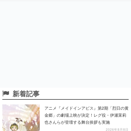
新着記事
アニメ『メイドインアビス』第2期「烈日の黄
金郷」の劇場上映が決定！レグ役・伊瀬茉莉
也さんらが登壇する舞台挨拶も実施
2026年8月8日