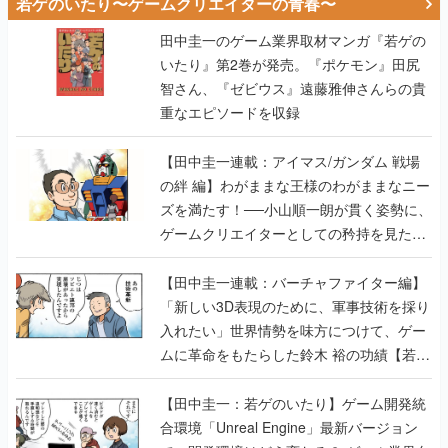
若ゲのいたり〜ゲームクリエイターの青春〜
田中圭一のゲーム業界取材マンガ『若ゲの
いたり』第2巻が発売。『ポケモン』田尻
智さん、『ゼビウス』遠藤雅伸さんらの貴
重なエピソードを収録
【田中圭一連載：アイマス/ガンダム 戦場
の絆 編】わがままな王様のわがままなニー
ズを満たす！──小山順一朗が貫く姿勢に、
ゲームクリエイターとしての矜持を見た
【若ゲのいたり最終回】
【田中圭一連載：バーチャファイター編】
「新しい3D表現のために、軍事技術を採り
入れたい」世界情勢を味方につけて、ゲー
ムに革命をもたらした鈴木 裕の功績【若ゲ
のいたり】
【田中圭一：若ゲのいたり】ゲーム開発統
合環境「Unreal Engine」最新バージョン