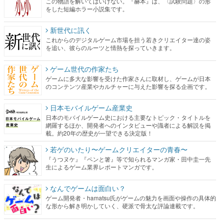
この物語を解いてはいけない。『赫本』は、〈試験問題〉の形
をした短編ホラー小説集です。
新世代に訊く
これからのデジタルゲーム市場を担う若きクリエイター達の姿
を追い、彼らのルーツと情熱を探っていきます。
ゲーム世代の作家たち
ゲームに多大な影響を受けた作家さんに取材し、ゲームが日本
のコンテンツ産業やカルチャーに与えた影響を探る企画です。
日本モバイルゲーム産業史
日本のモバイルゲーム史における主要なトピック・タイトルを
網羅するほか、開発者へのインタビューや識者による解説を掲
載。約20年の歴史が一望できる決定版！
若ゲのいたり〜ゲームクリエイターの青春〜
『うつヌケ』『ペンと箸』等で知られるマンガ家・田中圭一先
生によるゲーム業界レポートマンガです。
なんでゲームは面白い？
ゲーム開発者・hamatsu氏がゲームの魅力を画面や操作の具体的
な形から解き明かしていく、硬派で骨太な評論連載です。