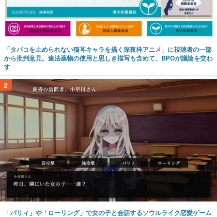
「タバコを止められない猫耳キャラを描く深夜枠アニメ」に視聴者の一部
から批判意見。違法薬物の使用と思しき描写も含めて、BPOが議論を交わ
す
2
「パリィ」や「ローリング」で女の子と会話するソウルライク恋愛ゲーム