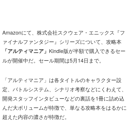
マンガ
女性向け
Amazonにて、株式会社スクウェア・エニックス『フ
アプリレビュー
ァイナルファンタジー』シリーズについて、攻略本
その他
Kindle版が半額で購入できるセー
「アルティマニア」
電ファミニコゲーマーとは？
ルが開催中だ。セール期間は5月14日まで。
運営：株式会社マレ
「アルティマニア」は各タイトルのキャラクター設
定、バトルシステム、シナリオ考察などにくわえて、
開発スタッフインタビューなどの裏話を1冊に詰め込
んだ大ボリュームが特徴で、単なる攻略本をはるかに
超えた内容の濃さが特徴だ。