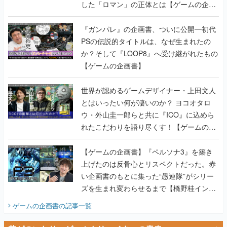
した「ロマン」の正体とは【ゲームの企画
書】
『ガンパレ』の企画書、ついに公開━初代
PSの伝説的タイトルは、なぜ生まれたの
か？そして『LOOP8』へ受け継がれたもの
【ゲームの企画書】
世界が認めるゲームデザイナー・上田文人
とはいったい何が凄いのか？ ヨコオタロ
ウ・外山圭一郎らと共に『ICO』に込めら
れたこだわりを語り尽くす！【ゲームの企
画書】
【ゲームの企画書】『ペルソナ3』を築き
上げたのは反骨心とリスペクトだった。赤
い企画書のもとに集った“愚連隊”がシリー
ズを生まれ変わらせるまで【橋野桂インタ
ビュー】
ゲームの企画書
の記事一覧