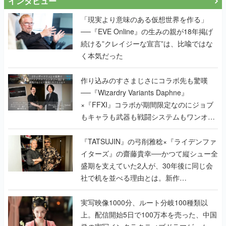
インタビュー
「現実より意味のある仮想世界を作る」
──『EVE Online』の生みの親が18年掲げ
続ける”クレイジーな宣言”は、比喩ではな
く本気だった
作り込みのすさまじさにコラボ先も驚嘆
──『Wizardry Variants Daphne』
×『FFXI』コラボが期間限定なのにジョブ
もキャラも武器も戦闘システムもワンオフ
で作り込まれた理由を両ディレクターに聞
く
『TATSUJIN』の弓削雅稔×『ライデンファ
イターズ』の齋藤貴幸──かつて縦シュー全
盛期を支えていた2人が、30年後に同じ会
社で机を並べる理由とは。新作
『TATSUJIN EXTREME』で初タッグを組
んだレジェンド2人に訊く開発秘話
実写映像1000分、ルート分岐100種類以
上。配信開始5日で100万本を売った、中国