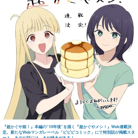
『超かぐや姫！』本編の“10年後”を描く『超かぐやメシ！』Web連載決
定。新たなWebマンガレーベル「ビビビコミック」にて特別話が掲載スタ
ート、あのお話には…まだ続きがある！