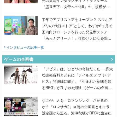
発の実写インタラクティブドラマゲーム
『盛世天下：女帝への道II』の、規模が違
うこだわりをプロデューサーに聞いた
半年でアプリストアをオープン？ スマホア
プリの“代替ストア”として、わずか6ヵ月で
国内向けローンチを行った発見型ストア
『あっぷアリーナ！』仕掛け人に話を聞い
てみた
インタビュー
の記事一覧
ゲームの企画書
『アビス』は、ひとつの奇跡だった──膨大
な開発資料とともに『テイルズ オブ ジ ア
ビス』開発陣に聞く、「生まれた意味を知
るRPG」が生まれた理由【ゲームの企画
書】
なにが、人を「ロマンシング」させるの
か？『ロマサガ2』当時の企画書とキャラ
設定画から迫る、河津秋敏がRPGに生み出