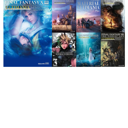
日本のコンテンツ産業やカルチャーに与えた影響を探る企
画です。
日本モバイルゲーム産業史
日本のモバイルゲーム史における主要なトピック・タイト
ルを網羅するほか、開発者へのインタビューや識者による
解説を掲載。約20年の歴史が一望できる決定版！
若ゲのいたり〜ゲームクリエイターの青春〜
『うつヌケ』『ペンと箸』等で知られるマンガ家・田中圭
一先生によるゲーム業界レポートマンガです。
なんでゲームは面白い？
ゲーム開発者・hamatsu氏がゲームの魅力を画面や操作の
具体的な形から解き明かしていく、硬派で骨太な評論連載
です。
ゲームが変えた日本語
「経験値」「裏技」「ラスボス」… ゲームにまつわる言葉
の起源や用法の変遷を、コンピューター文化史研究家・タ
イニーP氏が徹底調査。
カテゴリ
特集記事