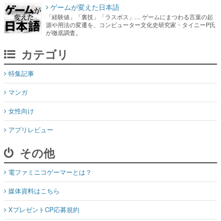
ゲームが変えた日本語
「経験値」「裏技」「ラスボス」… ゲームにまつわる言葉の起
源や用法の変遷を、コンピューター文化史研究家・タイニーP氏
が徹底調査。
カテゴリ
特集記事
マンガ
女性向け
アプリレビュー
その他
電ファミニコゲーマーとは？
媒体資料はこちら
XプレゼントCP応募規約