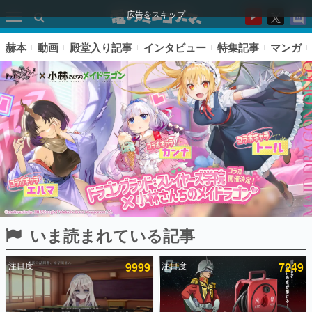
広告をスキップ
赫本
動画
殿堂入り記事
インタビュー
特集記事
マンガ
いま読まれている記事
ピックアップ
注目度
9999
注目度
7249
電ファミのいま読まれている記事ランキング
アプリセール情報