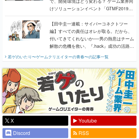
で、開発環境はどう変わる？ ゲーム業界向
けソリューションイベント「GTMF2019」
に行って、より理解を深めよう【PR】
【田中圭一連載：サイバーコネクトツー
編】すべての責任はオレが取る。だから、
付いてきてくれないか──男の熱意はチーム
解散の危機を救い、『.hack』成功の活路を
開く。業界の快男児・松山 洋に流れる血は
若ゲのいたり〜ゲームクリエイターの青春〜
の記事一覧
『少年ジャンプ』色だった【若ゲのいた
り】
X
Youtube
Discord
RSS