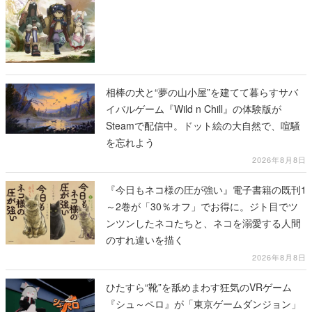
相棒の犬と“夢の山小屋”を建てて暮らすサバ
イバルゲーム『Wild n Chill』の体験版が
Steamで配信中。ドット絵の大自然で、喧騒
を忘れよう
2026年8月8日
『今日もネコ様の圧が強い』電子書籍の既刊1
～2巻が「30％オフ」でお得に。ジト目でツ
ンツンしたネコたちと、ネコを溺愛する人間
のすれ違いを描く
2026年8月8日
ひたすら“靴”を舐めまわす狂気のVRゲーム
『シュ～ペロ』が「東京ゲームダンジョン」