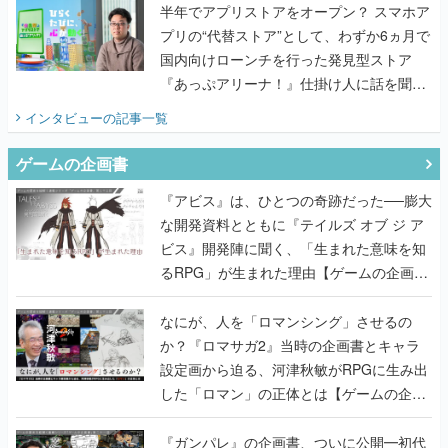
半年でアプリストアをオープン？ スマホア
プリの“代替ストア”として、わずか6ヵ月で
国内向けローンチを行った発見型ストア
『あっぷアリーナ！』仕掛け人に話を聞い
てみた
インタビュー
の記事一覧
ゲームの企画書
『アビス』は、ひとつの奇跡だった──膨大
な開発資料とともに『テイルズ オブ ジ ア
ビス』開発陣に聞く、「生まれた意味を知
るRPG」が生まれた理由【ゲームの企画
書】
なにが、人を「ロマンシング」させるの
か？『ロマサガ2』当時の企画書とキャラ
設定画から迫る、河津秋敏がRPGに生み出
した「ロマン」の正体とは【ゲームの企画
書】
『ガンパレ』の企画書、ついに公開━初代