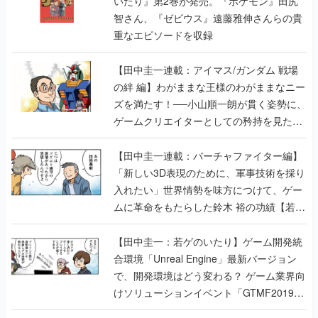
いたり』第2巻が発売。『ポケモン』田尻
智さん、『ゼビウス』遠藤雅伸さんらの貴
重なエピソードを収録
【田中圭一連載：アイマス/ガンダム 戦場
の絆 編】わがままな王様のわがままなニー
ズを満たす！──小山順一朗が貫く姿勢に、
ゲームクリエイターとしての矜持を見た
【若ゲのいたり最終回】
【田中圭一連載：バーチャファイター編】
「新しい3D表現のために、軍事技術を採り
入れたい」世界情勢を味方につけて、ゲー
ムに革命をもたらした鈴木 裕の功績【若ゲ
のいたり】
【田中圭一：若ゲのいたり】ゲーム開発統
合環境「Unreal Engine」最新バージョン
で、開発環境はどう変わる？ ゲーム業界向
けソリューションイベント「GTMF2019」
に行って、より理解を深めよう【PR】