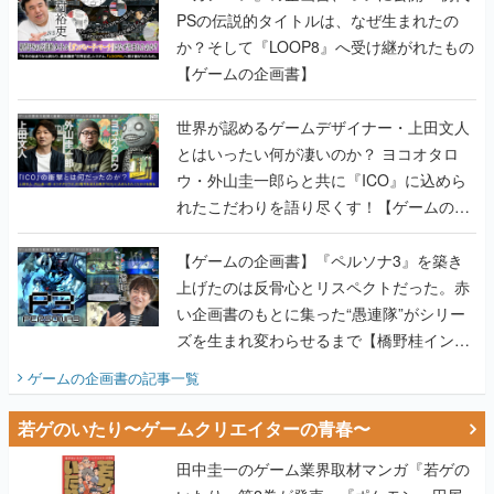
PSの伝説的タイトルは、なぜ生まれたの
か？そして『LOOP8』へ受け継がれたもの
【ゲームの企画書】
世界が認めるゲームデザイナー・上田文人
とはいったい何が凄いのか？ ヨコオタロ
ウ・外山圭一郎らと共に『ICO』に込めら
れたこだわりを語り尽くす！【ゲームの企
画書】
【ゲームの企画書】『ペルソナ3』を築き
上げたのは反骨心とリスペクトだった。赤
い企画書のもとに集った“愚連隊”がシリー
ズを生まれ変わらせるまで【橋野桂インタ
ビュー】
ゲームの企画書
の記事一覧
若ゲのいたり〜ゲームクリエイターの青春〜
田中圭一のゲーム業界取材マンガ『若ゲの