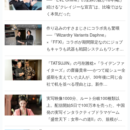
続ける”クレイジーな宣言”は、比喩ではな
く本気だった
作り込みのすさまじさにコラボ先も驚嘆
──『Wizardry Variants Daphne』
×『FFXI』コラボが期間限定なのにジョブ
もキャラも武器も戦闘システムもワンオフ
で作り込まれた理由を両ディレクターに聞
く
『TATSUJIN』の弓削雅稔×『ライデンファ
イターズ』の齋藤貴幸──かつて縦シュー全
盛期を支えていた2人が、30年後に同じ会
社で机を並べる理由とは。新作
『TATSUJIN EXTREME』で初タッグを組
んだレジェンド2人に訊く開発秘話
実写映像1000分、ルート分岐100種類以
上。配信開始5日で100万本を売った、中国
発の実写インタラクティブドラマゲーム
『盛世天下：女帝への道II』の、規模が違
うこだわりをプロデューサーに聞いた