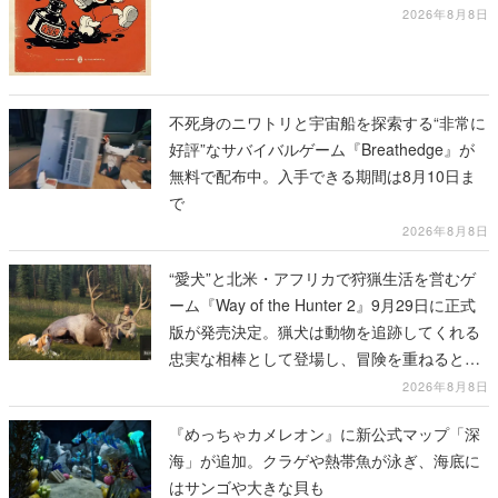
テージのイラストも収録
2026年8月8日
不死身のニワトリと宇宙船を探索する“非常に
好評”なサバイバルゲーム『Breathedge』が
無料で配布中。入手できる期間は8月10日ま
で
2026年8月8日
“愛犬”と北米・アフリカで狩猟生活を営むゲ
ーム『Way of the Hunter 2』9月29日に正式
版が発売決定。猟犬は動物を追跡してくれる
忠実な相棒として登場し、冒険を重ねると成
長する。記念撮影も可能
2026年8月8日
『めっちゃカメレオン』に新公式マップ「深
海」が追加。クラゲや熱帯魚が泳ぎ、海底に
はサンゴや大きな貝も