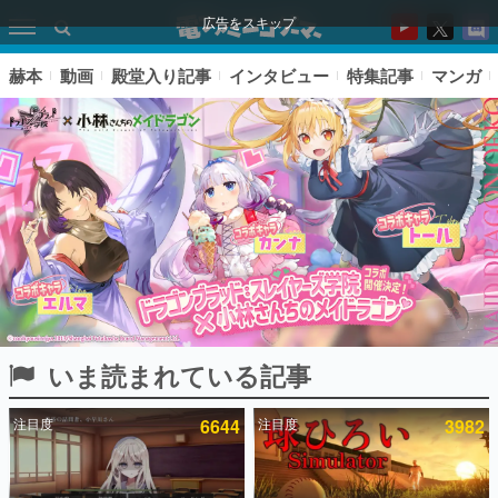
広告をスキップ
赫本
動画
殿堂入り記事
インタビュー
特集記事
マンガ
いま読まれている記事
ピックアップ
注目度
6644
注目度
3982
電ファミのいま読まれている記事ランキング
アプリセール情報