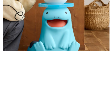
日本のコンテンツ産業やカルチャーに与えた影響を探る企
画です。
日本モバイルゲーム産業史
日本のモバイルゲーム史における主要なトピック・タイト
ルを網羅するほか、開発者へのインタビューや識者による
解説を掲載。約20年の歴史が一望できる決定版！
若ゲのいたり〜ゲームクリエイターの青春〜
『うつヌケ』『ペンと箸』等で知られるマンガ家・田中圭
一先生によるゲーム業界レポートマンガです。
なんでゲームは面白い？
ゲーム開発者・hamatsu氏がゲームの魅力を画面や操作の
具体的な形から解き明かしていく、硬派で骨太な評論連載
です。
ゲームが変えた日本語
「経験値」「裏技」「ラスボス」… ゲームにまつわる言葉
の起源や用法の変遷を、コンピューター文化史研究家・タ
イニーP氏が徹底調査。
カテゴリ
特集記事