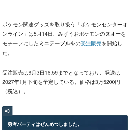
マンガ
女性向け
ポケモン関連グッズを取り扱う「ポケモンセンターオ
アプリレビュー
ンライン」は5月14日、みずうおポケモンの
を
ヌオー
モチーフにした
をの
受注販売
を開始し
ミニテーブル
その他
た。
電ファミニコゲーマーとは？
運営：株式会社マレ
受注販売は6月3日16:59までとなっており、発送は
2027年1月下旬を予定している。価格は3万5200円
（税込）。
AD
勇者パーティはぜんめつしました。