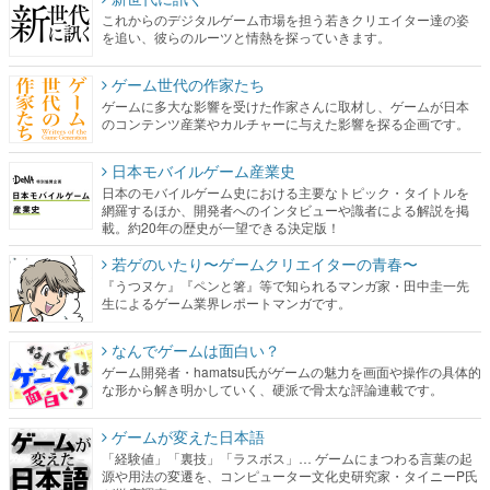
これからのデジタルゲーム市場を担う若きクリエイター達の姿
を追い、彼らのルーツと情熱を探っていきます。
ゲーム世代の作家たち
ゲームに多大な影響を受けた作家さんに取材し、ゲームが日本
のコンテンツ産業やカルチャーに与えた影響を探る企画です。
日本モバイルゲーム産業史
日本のモバイルゲーム史における主要なトピック・タイトルを
網羅するほか、開発者へのインタビューや識者による解説を掲
載。約20年の歴史が一望できる決定版！
若ゲのいたり〜ゲームクリエイターの青春〜
『うつヌケ』『ペンと箸』等で知られるマンガ家・田中圭一先
生によるゲーム業界レポートマンガです。
なんでゲームは面白い？
ゲーム開発者・hamatsu氏がゲームの魅力を画面や操作の具体的
な形から解き明かしていく、硬派で骨太な評論連載です。
ゲームが変えた日本語
「経験値」「裏技」「ラスボス」… ゲームにまつわる言葉の起
源や用法の変遷を、コンピューター文化史研究家・タイニーP氏