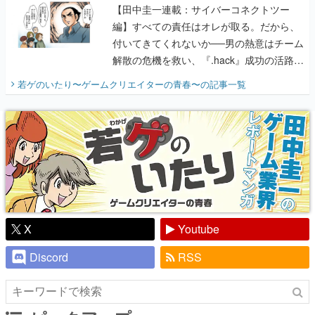
【田中圭一連載：サイバーコネクトツー
編】すべての責任はオレが取る。だから、
付いてきてくれないか──男の熱意はチーム
解散の危機を救い、『.hack』成功の活路を
開く。業界の快男児・松山 洋に流れる血は
若ゲのいたり〜ゲームクリエイターの青春〜
の記事一覧
『少年ジャンプ』色だった【若ゲのいた
り】
X
Youtube
Discord
RSS