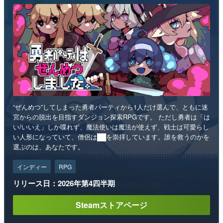
“ぜんめつ”してしまった勇者パーティから1人だけ選んで、ともに迷
宮からの脱出を目指すダンジョン探索RPGです。 ただし勇者は「は
い/いいえ」しか喋れず、魔法使いは魔法が使えず、戦士は可愛らし
い人形になっていて、僧侶は██を崇拝しています。誰を救うのかを
選ぶのは、あなたです。
インディー
RPG
リリース日：2026年第4四半期
Steamストアページ