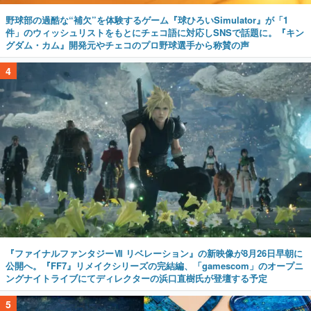
野球部の過酷な“補欠”を体験するゲーム『球ひろいSimulator』が「1
件」のウィッシュリストをもとにチェコ語に対応しSNSで話題に。『キン
グダム・カム』開発元やチェコのプロ野球選手から称賛の声
4
『ファイナルファンタジーⅦ リベレーション』の新映像が8月26日早朝に
公開へ。『FF7』リメイクシリーズの完結編、「gamescom」のオープニ
ングナイトライブにてディレクターの浜口直樹氏が登壇する予定
5