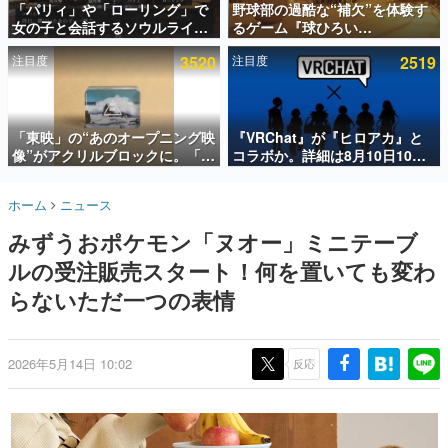
「パリィ」や「ローリング」で
野球部の過酷な“補欠”を体験す
女の子と会話するソウルライク
るゲーム『球ひろい
インタビュー
恋愛ゲーム『小早川さんはソウ
Simulator』が「1件」のウィッ
注目度
3520
注目度
2519
ルライク』無料公開。返事に失
シュリストをもとにチェコ語に
連載・特集一覧
敗すると「YOU DIED」
対応しSNSで話題に。『キング
ダム・カム』開発元やチェコの
殿堂入り記事
プロ野球選手から称賛の声
SNS拡散数が数千以上！ ページビュー数万以上！ などな
「東映」の“あのオープニング映
『VRChat』が『ヒロアカ』と
ど。多くの人々に読まれた、電ファミ渾身の“殿堂入り”記
像”がアクリルブロックに。「東
コラボか。詳細は8月10日10時
事をまとめました。
映ヒストリカル グッズコレクシ
より「Anique | アニーク」公式
ョン」が8月下旬より発売
Xにて公開
ゲームの企画書
ホーム
ニュース
名作ゲームクリエイターの方々に製作時のエピソードをお
聞きし、ヒットする企画（ゲーム）とは何か？を探ってい
みずうおポケモン「ヌオー」ミニテーブ
きます。
ルの受注販売スタート！何を置いても変わ
赫本
この物語を解いてはいけない。『赫本』は、〈試験問題〉
らないただ一つの表情
の形をした短編ホラー小説集です。
新世代に訊く
2026年5月14日 10:02
反応
これからのデジタルゲーム市場を担う若きクリエイター達
の姿を追い、彼らのルーツと情熱を探っていきます。
ゲーム世代の作家たち
ゲームに多大な影響を受けた作家さんに取材し、ゲームが