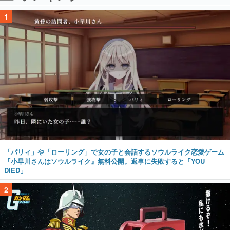
1
「パリィ」や「ローリング」で女の子と会話するソウルライク恋愛ゲーム
『小早川さんはソウルライク』無料公開。返事に失敗すると「YOU
DIED」
2