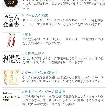
くの人々に読まれた、電ファミ渾身の“殿堂入り”記事をまとめま
した。
ゲームの企画書
名作ゲームクリエイターの方々に製作時のエピソードをお聞き
し、ヒットする企画（ゲーム）とは何か？を探っていきます。
赫本
この物語を解いてはいけない。『赫本』は、〈試験問題〉の形
をした短編ホラー小説集です。
新世代に訊く
これからのデジタルゲーム市場を担う若きクリエイター達の姿
を追い、彼らのルーツと情熱を探っていきます。
ゲーム世代の作家たち
ゲームに多大な影響を受けた作家さんに取材し、ゲームが日本
のコンテンツ産業やカルチャーに与えた影響を探る企画です。
日本モバイルゲーム産業史
日本のモバイルゲーム史における主要なトピック・タイトルを
網羅するほか、開発者へのインタビューや識者による解説を掲
載。約20年の歴史が一望できる決定版！