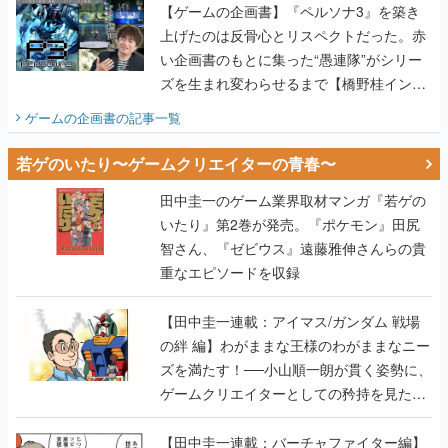
【ゲームの企画書】『ペルソナ3』を築き
上げたのは反骨心とリスペクトだった。赤
い企画書のもとに集った“愚連隊”がシリー
ズを生まれ変わらせるまで【橋野桂インタ
ビュー】
ゲームの企画書
の記事一覧
若ゲのいたり〜ゲームクリエイターの青春〜
田中圭一のゲーム業界取材マンガ『若ゲの
いたり』第2巻が発売。『ポケモン』田尻
智さん、『ゼビウス』遠藤雅伸さんらの貴
重なエピソードを収録
【田中圭一連載：アイマス/ガンダム 戦場
の絆 編】わがままな王様のわがままなニー
ズを満たす！──小山順一朗が貫く姿勢に、
ゲームクリエイターとしての矜持を見た
【若ゲのいたり最終回】
【田中圭一連載：バーチャファイター編】