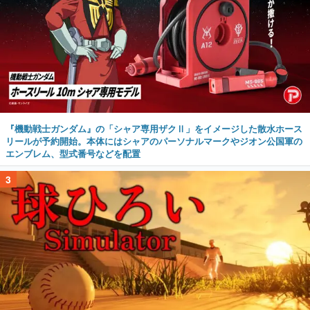
『機動戦士ガンダム』の「シャア専用ザクⅡ」をイメージした散水ホース
リールが予約開始。本体にはシャアのパーソナルマークやジオン公国軍の
エンブレム、型式番号などを配置
3