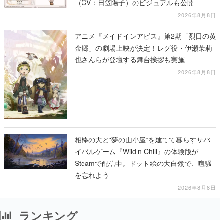
（CV：日笠陽子）のビジュアルも公開
2026年8月8日
アニメ『メイドインアビス』第2期「烈日の黄
金郷」の劇場上映が決定！レグ役・伊瀬茉莉
也さんらが登壇する舞台挨拶も実施
2026年8月8日
相棒の犬と“夢の山小屋”を建てて暮らすサバ
イバルゲーム『Wild n Chill』の体験版が
Steamで配信中。ドット絵の大自然で、喧騒
を忘れよう
2026年8月8日
ランキング