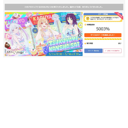
日本のコンテンツ産業やカルチャーに与えた影響を探る企
画です。
日本モバイルゲーム産業史
日本のモバイルゲーム史における主要なトピック・タイト
ルを網羅するほか、開発者へのインタビューや識者による
解説を掲載。約20年の歴史が一望できる決定版！
若ゲのいたり〜ゲームクリエイターの青春〜
『うつヌケ』『ペンと箸』等で知られるマンガ家・田中圭
一先生によるゲーム業界レポートマンガです。
なんでゲームは面白い？
ゲーム開発者・hamatsu氏がゲームの魅力を画面や操作の
具体的な形から解き明かしていく、硬派で骨太な評論連載
です。
ゲームが変えた日本語
「経験値」「裏技」「ラスボス」… ゲームにまつわる言葉
の起源や用法の変遷を、コンピューター文化史研究家・タ
イニーP氏が徹底調査。
カテゴリ
特集記事