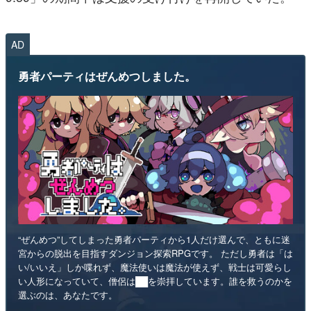
AD
勇者パーティはぜんめつしました。
“ぜんめつ”してしまった勇者パーティから1人だけ選んで、ともに迷
宮からの脱出を目指すダンジョン探索RPGです。 ただし勇者は「は
い/いいえ」しか喋れず、魔法使いは魔法が使えず、戦士は可愛らし
い人形になっていて、僧侶は██を崇拝しています。誰を救うのかを
選ぶのは、あなたです。