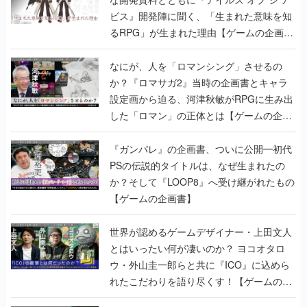
ビス』開発陣に聞く、「生まれた意味を知
るRPG」が生まれた理由【ゲームの企画
書】
なにが、人を「ロマンシング」させるの
か？『ロマサガ2』当時の企画書とキャラ
設定画から迫る、河津秋敏がRPGに生み出
した「ロマン」の正体とは【ゲームの企画
書】
『ガンパレ』の企画書、ついに公開━初代
PSの伝説的タイトルは、なぜ生まれたの
か？そして『LOOP8』へ受け継がれたもの
【ゲームの企画書】
世界が認めるゲームデザイナー・上田文人
とはいったい何が凄いのか？ ヨコオタロ
ウ・外山圭一郎らと共に『ICO』に込めら
れたこだわりを語り尽くす！【ゲームの企
画書】