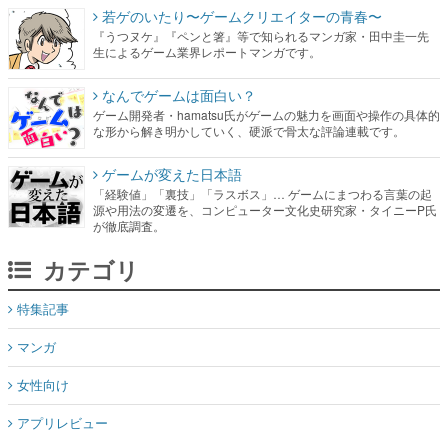
若ゲのいたり〜ゲームクリエイターの青春〜
『うつヌケ』『ペンと箸』等で知られるマンガ家・田中圭一先
生によるゲーム業界レポートマンガです。
なんでゲームは面白い？
ゲーム開発者・hamatsu氏がゲームの魅力を画面や操作の具体的
な形から解き明かしていく、硬派で骨太な評論連載です。
ゲームが変えた日本語
「経験値」「裏技」「ラスボス」… ゲームにまつわる言葉の起
源や用法の変遷を、コンピューター文化史研究家・タイニーP氏
が徹底調査。
カテゴリ
特集記事
マンガ
女性向け
アプリレビュー