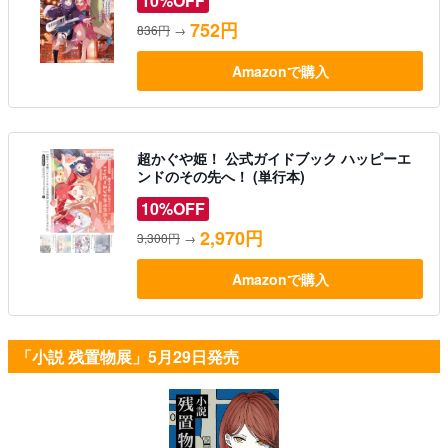
10%OFF
752円
836円
→
Amazonで購入
超かぐや姫！ 公式ガイドブック ハッピーエ
ンドのその先へ！ (単行本)
10%OFF
2,970円
3,300円
→
Amazonで購入
「小説 残置物展」5月29日発売