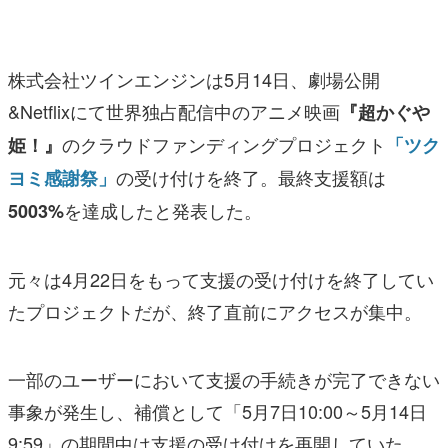
マンガ
女性向け
株式会社ツインエンジンは5月14日、劇場公開
&Netflixにて世界独占配信中のアニメ映画
『超かぐや
アプリレビュー
のクラウドファンディングプロジェクト
姫！』
「ツク
その他
の受け付けを終了。最終支援額は
ヨミ感謝祭」
電ファミニコゲーマーとは？
を達成したと発表した。
5003%
運営：株式会社マレ
元々は4月22日をもって支援の受け付けを終了してい
たプロジェクトだが、終了直前にアクセスが集中。
一部のユーザーにおいて支援の手続きが完了できない
事象が発生し、補償として「5月7日10:00～5月14日
9:59」の期間中は支援の受け付けを再開していた。