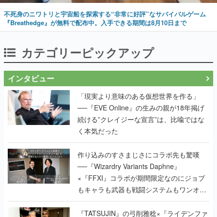
不死身のニワトリと宇宙船を探索する“非常に好評”なサバイバルゲーム
『Breathedge』が無料で配布中。入手できる期間は8月10日まで
カテゴリーピックアップ
インタビュー
「現実より意味のある仮想世界を作る」
──『EVE Online』の生みの親が18年掲げ
続ける”クレイジーな宣言”は、比喩ではな
く本気だった
作り込みのすさまじさにコラボ先も驚嘆
──『Wizardry Variants Daphne』
×『FFXI』コラボが期間限定なのにジョブ
もキャラも武器も戦闘システムもワンオフ
で作り込まれた理由を両ディレクターに聞
く
『TATSUJIN』の弓削雅稔×『ライデンファ