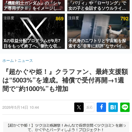
『機動戦士ガンダム』の「シャ
「パリィ」や「ローリング」で
ア専用ザクⅡ」をイメージした
女の子と会話するソウルライク
インタビュー
散水ホースリールが予約開始。
恋愛ゲーム『小早川さんはソウ
注目度
869
注目度
792
本体にはシャアのパーソナルマ
ルライク』無料公開。返事に失
連載・特集一覧
ークやジオン公国軍のエンブレ
敗すると「YOU DIED」
ム、型式番号などを配置
殿堂入り記事
SNS拡散数が数千以上！ ページビュー数万以上！ などな
Xの収益分配プログラムが9月7
不死身のニワトリと宇宙船を探
ど。多くの人々に読まれた、電ファミ渾身の“殿堂入り”記
日をもって終了へ。新たな収益
索する“非常に好評”なサバイバ
事をまとめました。
化制度「Original Content
ルゲーム『Breathedge』が無
Rewards Program」を発表
料で配布中。入手できる期間は8
ゲームの企画書
ホーム
ニュース
月10日まで
名作ゲームクリエイターの方々に製作時のエピソードをお
聞きし、ヒットする企画（ゲーム）とは何か？を探ってい
『超かぐや姫！』クラファン、最終支援額
きます。
は“5003%”を達成。補償で受付再開→1週
赫本
この物語を解いてはいけない。『赫本』は、〈試験問題〉
間で“約1000%”も増加
の形をした短編ホラー小説集です。
新世代に訊く
2026年5月14日 10:44
反応
これからのデジタルゲーム市場を担う若きクリエイター達
の姿を追い、彼らのルーツと情熱を探っていきます。
ゲーム世代の作家たち
ゲームに多大な影響を受けた作家さんに取材し、ゲームが