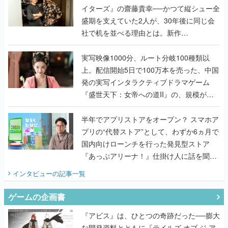
イターズ』の齋藤貴幸──かつて縦シュー全
盛期を支えていた2人が、30年後に同じ会
社で机を並べる理由とは。新作
『TATSUJIN EXTREME』で初タッグを組
んだレジェンド2人に訊く開発秘話
実写映像1000分、ルート分岐100種類以
上。配信開始5日で100万本を売った、中国
発の実写インタラクティブドラマゲーム
『盛世天下：女帝への道II』の、規模が違
うこだわりをプロデューサーに聞いた
半年でアプリストアをオープン？ スマホア
プリの“代替ストア”として、わずか6ヵ月で
国内向けローンチを行った発見型ストア
『あっぷアリーナ！』仕掛け人に話を聞い
てみた
インタビュー
の記事一覧
ゲームの企画書
『アビス』は、ひとつの奇跡だった──膨大
な開発資料とともに『テイルズ オブ ジ ア