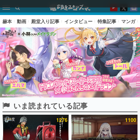
広告をスキップ
赫本
動画
殿堂入り記事
インタビュー
特集記事
マンガ
いま読まれている記事
ピックアップ
注目度
1276
注目度
1100
電ファミのいま読まれている記事ランキング
アプリセール情報