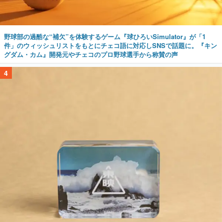
野球部の過酷な“補欠”を体験するゲーム『球ひろいSimulator』が「1
件」のウィッシュリストをもとにチェコ語に対応しSNSで話題に。『キン
グダム・カム』開発元やチェコのプロ野球選手から称賛の声
4