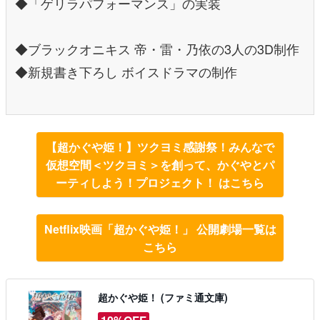
◆「ゲリラパフォーマンス」の実装
◆ブラックオニキス 帝・雷・乃依の3人の3D制作
◆新規書き下ろし ボイスドラマの制作
【超かぐや姫！】ツクヨミ感謝祭！みんなで
仮想空間＜ツクヨミ＞を創って、かぐやとパ
ーティしよう！プロジェクト！ はこちら
Netflix映画「超かぐや姫！」 公開劇場一覧は
こちら
超かぐや姫！ (ファミ通文庫)