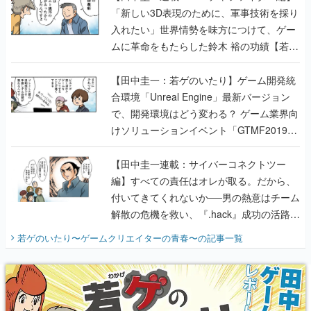
「新しい3D表現のために、軍事技術を採り
入れたい」世界情勢を味方につけて、ゲー
ムに革命をもたらした鈴木 裕の功績【若ゲ
のいたり】
【田中圭一：若ゲのいたり】ゲーム開発統
合環境「Unreal Engine」最新バージョン
で、開発環境はどう変わる？ ゲーム業界向
けソリューションイベント「GTMF2019」
に行って、より理解を深めよう【PR】
【田中圭一連載：サイバーコネクトツー
編】すべての責任はオレが取る。だから、
付いてきてくれないか──男の熱意はチーム
解散の危機を救い、『.hack』成功の活路を
開く。業界の快男児・松山 洋に流れる血は
若ゲのいたり〜ゲームクリエイターの青春〜
の記事一覧
『少年ジャンプ』色だった【若ゲのいた
り】