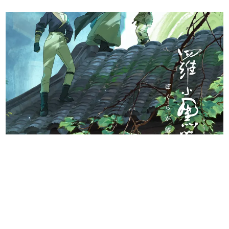
日本のコンテンツ産業やカルチャーに与えた影響を探る企
画です。
日本モバイルゲーム産業史
日本のモバイルゲーム史における主要なトピック・タイト
ルを網羅するほか、開発者へのインタビューや識者による
解説を掲載。約20年の歴史が一望できる決定版！
若ゲのいたり〜ゲームクリエイターの青春〜
『うつヌケ』『ペンと箸』等で知られるマンガ家・田中圭
一先生によるゲーム業界レポートマンガです。
なんでゲームは面白い？
ゲーム開発者・hamatsu氏がゲームの魅力を画面や操作の
具体的な形から解き明かしていく、硬派で骨太な評論連載
です。
ゲームが変えた日本語
「経験値」「裏技」「ラスボス」… ゲームにまつわる言葉
の起源や用法の変遷を、コンピューター文化史研究家・タ
イニーP氏が徹底調査。
カテゴリ
特集記事