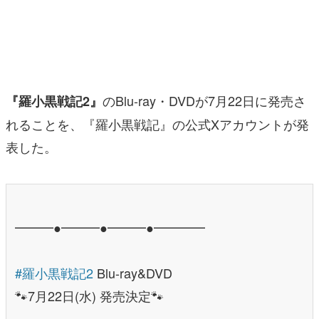
マンガ
女性向け
アプリレビュー
のBlu-ray・DVDが7月22日に発売さ
『羅小黒戦記2』
その他
れることを、『羅小黒戦記』の公式Xアカウントが発
表した。
電ファミニコゲーマーとは？
運営：株式会社マレ
━━━●━━━●━━━●━━━━
#羅小黒戦記2
Blu-ray&DVD
🐾7月22日(水) 発売決定🐾