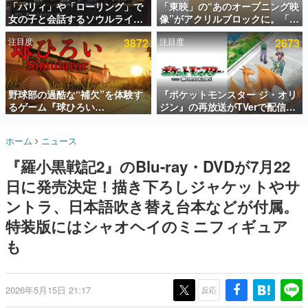
「パリィ」や「ローリング」で
「東映」の“あのオープニング映
女の子と会話するソウルライク
像”がアクリルブロックに。「東
インタビュー
恋愛ゲーム『小早川さんはソウ
映ヒストリカル グッズコレクシ
注目度
3872
注目度
2673
ルライク』無料公開。返事に失
ョン」が8月下旬より発売
連載・特集一覧
敗すると「YOU DIED」
殿堂入り記事
SNS拡散数が数千以上！ ページビュー数万以上！ などな
野球部の過酷な“補欠”を体験す
『ポケットモンスター ジ・オリ
ど。多くの人々に読まれた、電ファミ渾身の“殿堂入り”記
るゲーム『球ひろい
ジン』の再放送がTVerで配信
事をまとめました。
Simulator』が「1件」のウィッ
中！レッド（CV：竹内順子）が
シュリストをもとにチェコ語に
主人公のオリジナルアニメ
ゲームの企画書
ホーム
ニュース
対応しSNSで話題に。『キング
名作ゲームクリエイターの方々に製作時のエピソードをお
聞きし、ヒットする企画（ゲーム）とは何か？を探ってい
ダム・カム』開発元やチェコの
『羅小黒戦記2』のBlu-ray・DVDが7月22
きます。
プロ野球選手から称賛の声
日に発売決定！描き下ろしジャケットやサ
赫本
この物語を解いてはいけない。『赫本』は、〈試験問題〉
ントラ、日本語吹き替え台本などが付属。
の形をした短編ホラー小説集です。
特装版にはシャオヘイのミニフィギュア
も
新世代に訊く
これからのデジタルゲーム市場を担う若きクリエイター達
の姿を追い、彼らのルーツと情熱を探っていきます。
2026年5月15日 21:17
反応
ゲーム世代の作家たち
ゲームに多大な影響を受けた作家さんに取材し、ゲームが