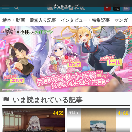
広告をスキップ
赫本
動画
殿堂入り記事
インタビュー
特集記事
マンガ
いま読まれている記事
ピックアップ
注目度
4455
注目度
4169
電ファミのいま読まれている記事ランキング
アプリセール情報