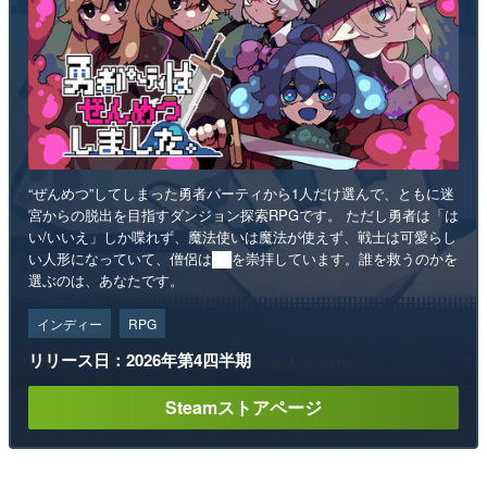
“ぜんめつ”してしまった勇者パーティから1人だけ選んで、ともに迷
宮からの脱出を目指すダンジョン探索RPGです。 ただし勇者は「は
い/いいえ」しか喋れず、魔法使いは魔法が使えず、戦士は可愛らし
い人形になっていて、僧侶は██を崇拝しています。誰を救うのかを
選ぶのは、あなたです。
インディー
RPG
リリース日：2026年第4四半期
Steamストアページ