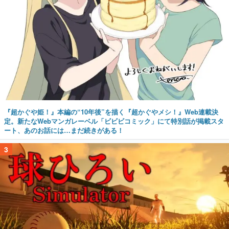
『超かぐや姫！』本編の“10年後”を描く『超かぐやメシ！』Web連載決
定。新たなWebマンガレーベル「ビビビコミック」にて特別話が掲載スタ
ート、あのお話には…まだ続きがある！
3