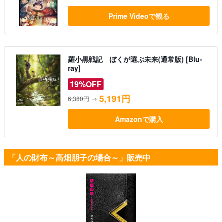
Prime Videoで観る
羅小黒戦記 ぼくが選ぶ未来(通常版) [Blu-
ray]
19%OFF
5,191円
6,380円
→
Amazonで購入
「人の財布～高畑朋子の場合～」販売中