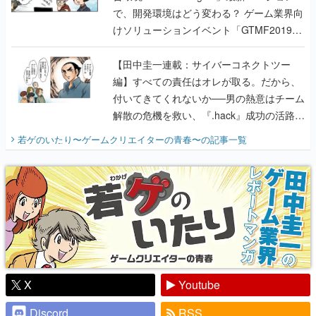
で、開発環境はどう変わる？ ゲーム業界向
けソリューションイベント「GTMF2019」
に行って、より理解を深めよう【PR】
【田中圭一連載：サイバーコネクトツー
編】すべての責任はオレが取る。だから、
付いてきてくれないか──男の熱意はチーム
解散の危機を救い、『.hack』成功の活路を
開く。業界の快男児・松山 洋に流れる血は
若ゲのいたり〜ゲームクリエイターの青春〜
の記事一覧
『少年ジャンプ』色だった【若ゲのいた
り】
X
Youtube
Discord
RSS