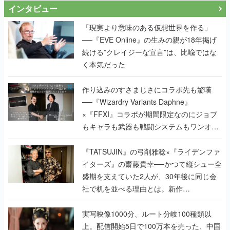
インタビュー
「現実より意味のある仮想世界を作る」
──『EVE Online』の生みの親が18年掲げ
続ける”クレイジーな宣言”は、比喩ではな
く本気だった
作り込みのすさまじさにコラボ先も驚嘆
──『Wizardry Variants Daphne』
×『FFXI』コラボが期間限定なのにジョブ
もキャラも武器も戦闘システムもワンオフ
で作り込まれた理由を両ディレクターに聞
く
『TATSUJIN』の弓削雅稔×『ライデンファ
イターズ』の齋藤貴幸──かつて縦シュー全
盛期を支えていた2人が、30年後に同じ会
社で机を並べる理由とは。新作
『TATSUJIN EXTREME』で初タッグを組
んだレジェンド2人に訊く開発秘話
実写映像1000分、ルート分岐100種類以
上。配信開始5日で100万本を売った、中国