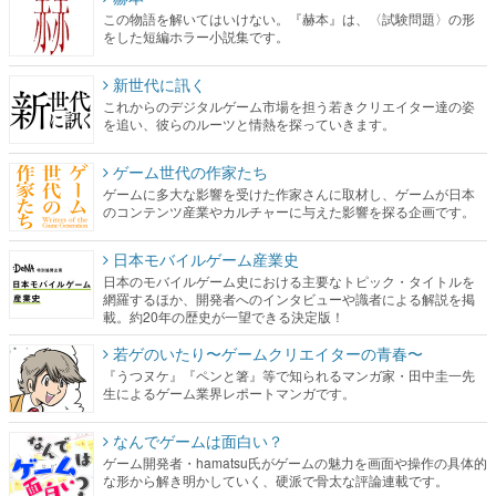
この物語を解いてはいけない。『赫本』は、〈試験問題〉の形
をした短編ホラー小説集です。
新世代に訊く
これからのデジタルゲーム市場を担う若きクリエイター達の姿
を追い、彼らのルーツと情熱を探っていきます。
ゲーム世代の作家たち
ゲームに多大な影響を受けた作家さんに取材し、ゲームが日本
のコンテンツ産業やカルチャーに与えた影響を探る企画です。
日本モバイルゲーム産業史
日本のモバイルゲーム史における主要なトピック・タイトルを
網羅するほか、開発者へのインタビューや識者による解説を掲
載。約20年の歴史が一望できる決定版！
若ゲのいたり〜ゲームクリエイターの青春〜
『うつヌケ』『ペンと箸』等で知られるマンガ家・田中圭一先
生によるゲーム業界レポートマンガです。
なんでゲームは面白い？
ゲーム開発者・hamatsu氏がゲームの魅力を画面や操作の具体的
な形から解き明かしていく、硬派で骨太な評論連載です。