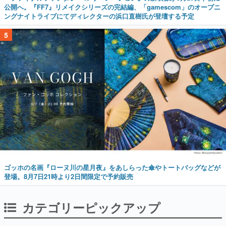
公開へ。『FF7』リメイクシリーズの完結編、「gamescom」のオープニ
ングナイトライブにてディレクターの浜口直樹氏が登壇する予定
5
ゴッホの名画『ローヌ川の星月夜』をあしらった傘やトートバッグなどが
登場。8月7日21時より2日間限定で予約販売
カテゴリーピックアップ