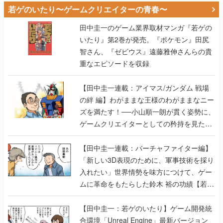
若ゲのいたり〜ゲームクリエイターの青春〜
田中圭一のゲーム業界取材マンガ『若ゲの
いたり』第2巻が発売。『ポケモン』田尻
智さん、『ゼビウス』遠藤雅伸さんらの貴
重なエピソードを収録
【田中圭一連載：アイマス/ガンダム 戦場
の絆 編】わがままな王様のわがままなニー
ズを満たす！──小山順一朗が貫く姿勢に、
ゲームクリエイターとしての矜持を見た
【若ゲのいたり最終回】
【田中圭一連載：バーチャファイター編】
「新しい3D表現のために、軍事技術を採り
入れたい」世界情勢を味方につけて、ゲー
ムに革命をもたらした鈴木 裕の功績【若ゲ
のいたり】
【田中圭一：若ゲのいたり】ゲーム開発統
合環境「Unreal Engine」最新バージョン