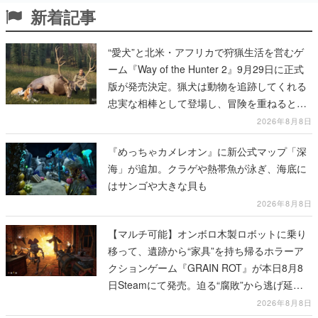
新着記事
“愛犬”と北米・アフリカで狩猟生活を営むゲ
ーム『Way of the Hunter 2』9月29日に正式
版が発売決定。猟犬は動物を追跡してくれる
忠実な相棒として登場し、冒険を重ねると成
長する。記念撮影も可能
2026年8月8日
『めっちゃカメレオン』に新公式マップ「深
海」が追加。クラゲや熱帯魚が泳ぎ、海底に
はサンゴや大きな貝も
2026年8月8日
【マルチ可能】オンボロ木製ロボットに乗り
移って、遺跡から“家具”を持ち帰るホラーア
クションゲーム『GRAIN ROT』が本日8月8
日Steamにて発売。迫る“腐敗”から逃げ延
び、持ち帰った家具で基地を再建
2026年8月8日