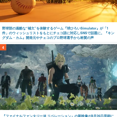
野球部の過酷な“補欠”を体験するゲーム『球ひろいSimulator』が「1
件」のウィッシュリストをもとにチェコ語に対応しSNSで話題に。『キン
グダム・カム』開発元やチェコのプロ野球選手から称賛の声
4
『ファイナルファンタジーⅦ リベレーション』の新映像が8月26日早朝に