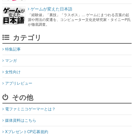
ゲームが変えた日本語
「経験値」「裏技」「ラスボス」… ゲームにまつわる言葉の起
源や用法の変遷を、コンピューター文化史研究家・タイニーP氏
が徹底調査。
カテゴリ
特集記事
マンガ
女性向け
アプリレビュー
その他
電ファミニコゲーマーとは？
媒体資料はこちら
XプレゼントCP応募規約