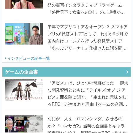
発の実写インタラクティブドラマゲーム
『盛世天下：女帝への道II』の、規模が違
うこだわりをプロデューサーに聞いた
半年でアプリストアをオープン？ スマホア
プリの“代替ストア”として、わずか6ヵ月で
国内向けローンチを行った発見型ストア
『あっぷアリーナ！』仕掛け人に話を聞い
てみた
インタビュー
の記事一覧
ゲームの企画書
『アビス』は、ひとつの奇跡だった──膨大
な開発資料とともに『テイルズ オブ ジ ア
ビス』開発陣に聞く、「生まれた意味を知
るRPG」が生まれた理由【ゲームの企画
書】
なにが、人を「ロマンシング」させるの
か？『ロマサガ2』当時の企画書とキャラ
設定画から迫る、河津秋敏がRPGに生み出