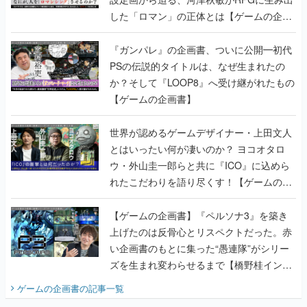
した「ロマン」の正体とは【ゲームの企画
書】
『ガンパレ』の企画書、ついに公開━初代
PSの伝説的タイトルは、なぜ生まれたの
か？そして『LOOP8』へ受け継がれたもの
【ゲームの企画書】
世界が認めるゲームデザイナー・上田文人
とはいったい何が凄いのか？ ヨコオタロ
ウ・外山圭一郎らと共に『ICO』に込めら
れたこだわりを語り尽くす！【ゲームの企
画書】
【ゲームの企画書】『ペルソナ3』を築き
上げたのは反骨心とリスペクトだった。赤
い企画書のもとに集った“愚連隊”がシリー
ズを生まれ変わらせるまで【橋野桂インタ
ビュー】
ゲームの企画書
の記事一覧