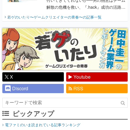
解散の危機を救い、『.hack』成功の活路を
開く。業界の快男児・松山 洋に流れる血は
若ゲのいたり〜ゲームクリエイターの青春〜
の記事一覧
『少年ジャンプ』色だった【若ゲのいた
り】
X
Youtube
Discord
RSS
ピックアップ
電ファミのいま読まれている記事ランキング