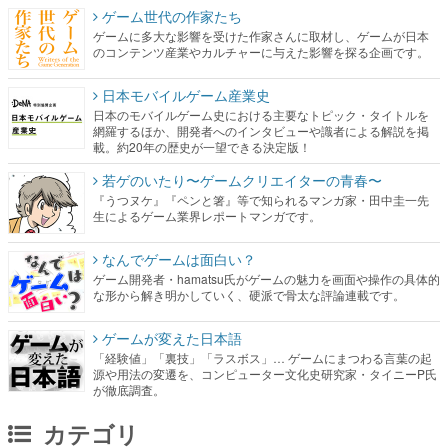
ゲーム世代の作家たち
ゲームに多大な影響を受けた作家さんに取材し、ゲームが日本
のコンテンツ産業やカルチャーに与えた影響を探る企画です。
日本モバイルゲーム産業史
日本のモバイルゲーム史における主要なトピック・タイトルを
網羅するほか、開発者へのインタビューや識者による解説を掲
載。約20年の歴史が一望できる決定版！
若ゲのいたり〜ゲームクリエイターの青春〜
『うつヌケ』『ペンと箸』等で知られるマンガ家・田中圭一先
生によるゲーム業界レポートマンガです。
なんでゲームは面白い？
ゲーム開発者・hamatsu氏がゲームの魅力を画面や操作の具体的
な形から解き明かしていく、硬派で骨太な評論連載です。
ゲームが変えた日本語
「経験値」「裏技」「ラスボス」… ゲームにまつわる言葉の起
源や用法の変遷を、コンピューター文化史研究家・タイニーP氏
が徹底調査。
カテゴリ