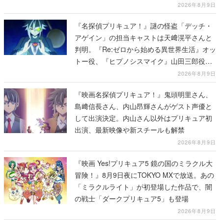
2026年8月9日
『名探偵プリキュア！』謎の怪盗「デッチ・
アゲイン」の担当キャストは天﨑滉平さんと
判明。『Re:ゼロから始める異世界生活』オッ
トー役、『ヒプノシスマイク』山田三郎役な
ど
2026年8月9日
『映画名探偵プリキュア！』鬼頭明里さん、
島﨑信長さん、内山昂輝さんがゲスト声優と
して出演決定。内山さん以外はプリキュア初
出演、最新映像や新スチールも解禁
2026年8月9日
『映画 Yes!プリキュア5 鏡の国のミラクル大
冒険！』8月9日夜にTOKYO MXで放送。あの
「ミラクルライト」が初登場した作品で、闇
の戦士「ダークプリキュア5」も登場
2026年8月9日