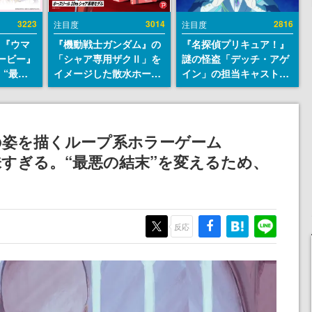
3223
3014
2816
注目度
注目度
と『ウマ
『機動戦士ガンダム』の
『名探偵プリキュア！』
ービー』
「シャア専用ザクⅡ」を
謎の怪盗「デッチ・アゲ
“最大
イメージした散水ホース
イン」の担当キャストは
5周年キ
リールが予約開始。本体
天﨑滉平さんと判明。
も発表
にはシャアのパーソナル
『Re:ゼロから始める異
マークやジオン公国軍の
世界生活』オットー役、
エンブレム、型式番号な
『ヒプノシスマイク』山
の姿を描くループ系ホラーゲーム
どを配置
田三郎役など
が不気味すぎる。“最悪の結末”を変えるため、
反応