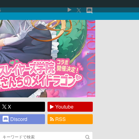
5
X
Youtube
Discord
RSS