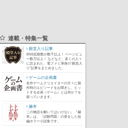
連載・特集一覧
殿堂入り記事
SNS拡散数が数千以上！ ページビュ
ー数万以上！ などなど。多くの人々
に読まれた、電ファミ渾身の“殿堂入
り”記事をまとめました。
ゲームの企画書
名作ゲームクリエイターの方々に製
作時のエピソードをお聞きし、ヒッ
トする企画（ゲーム）とは何か？を
探っていきます。
赫本
この物語を解いてはいけない。『赫
本』は、〈試験問題〉の形をした短
編ホラー小説集です。