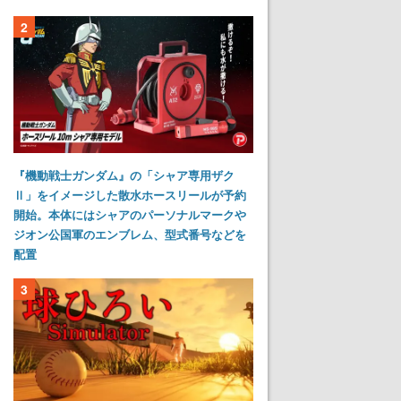
2
『機動戦士ガンダム』の「シャア専用ザク
Ⅱ」をイメージした散水ホースリールが予約
開始。本体にはシャアのパーソナルマークや
ジオン公国軍のエンブレム、型式番号などを
配置
3