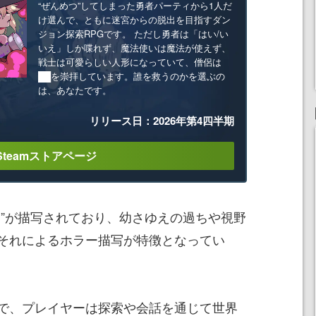
“ぜんめつ”してしまった勇者パーティから1人だ
け選んで、ともに迷宮からの脱出を目指すダン
ジョン探索RPGです。 ただし勇者は「はい/い
いえ」しか喋れず、魔法使いは魔法が使えず、
戦士は可愛らしい人形になっていて、僧侶は
██を崇拝しています。誰を救うのかを選ぶの
は、あなたです。
リリース日：2026年第4四半期
Steamストアページ
界”が描写されており、幼さゆえの過ちや視野
それによるホラー描写が特徴となってい
で、プレイヤーは探索や会話を通じて世界