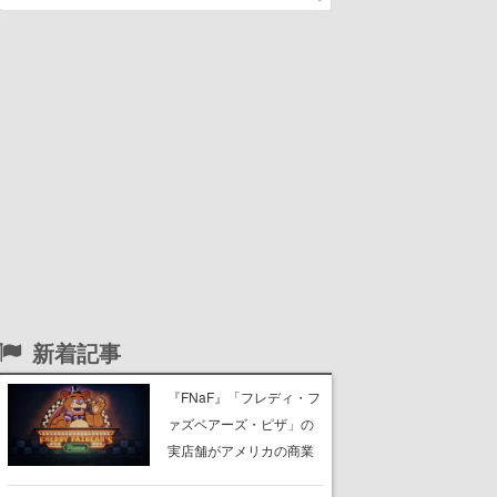
新着記事
『FNaF』「フレディ・フ
ァズベアーズ・ピザ」の
実店舗がアメリカの商業
施設「American Dream」