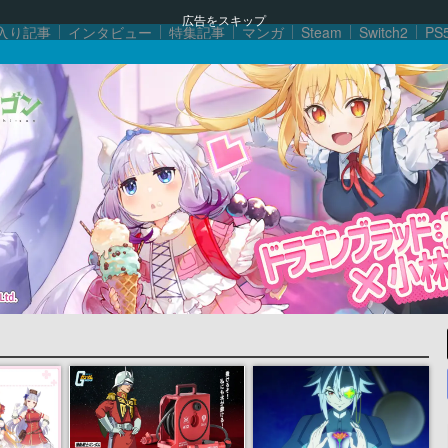
広告をスキップ
入り記事
インタビュー
特集記事
マンガ
Steam
Switch2
PS