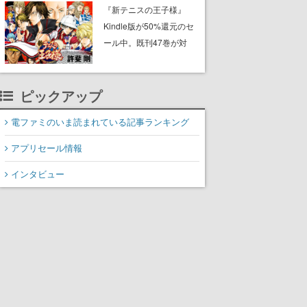
に2027年オープン！
『新テニスの王子様』
ScottGamesとの共同開
Kindle版が50%還元のセ
発、食事だけでなくステ
ール中。既刊47巻が対
ージショーや没入型のホ
象、最終巻の発売前にお
ラー体験も楽しめる
得にまとめ買いするチャ
ンス
ピックアップ
電ファミのいま読まれている記事ランキング
アプリセール情報
インタビュー