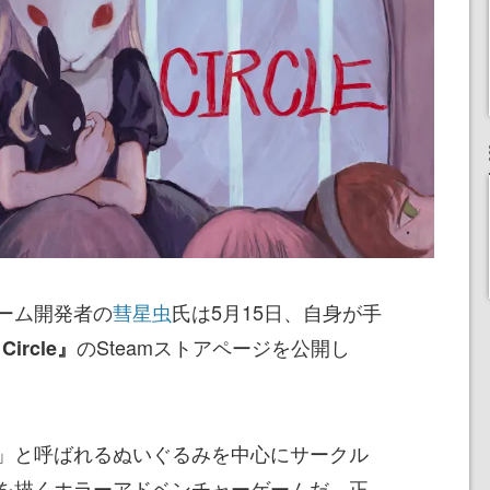
ーム開発者の
彗星虫
氏は5月15日、自身が手
のSteamストアページを公開し
 Circle』
」と呼ばれるぬいぐるみを中心にサークル
を描くホラーアドベンチャーゲームだ。正