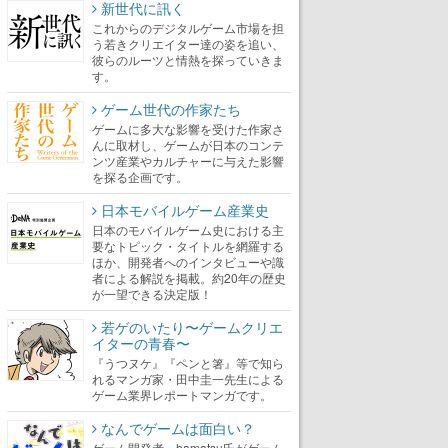
新世代に訊く
これからのデジタルゲーム市場を担
う若きクリエイター達の姿を追い、
彼らのルーツと情熱を探っていきま
す。
ゲーム世代の作家たち
ゲームに多大な影響を受けた作家さ
んに取材し、ゲームが日本のコンテ
ンツ産業やカルチャーに与えた影響
を探る企画です。
日本モバイルゲーム産業史
日本のモバイルゲーム史における主
要なトピック・タイトルを網羅する
ほか、開発者へのインタビューや識
者による解説を掲載。約20年の歴史
が一望できる決定版！
若ゲのいたり〜ゲームクリエ
イターの青春〜
『うつヌケ』『ペンと箸』等で知ら
れるマンガ家・田中圭一先生による
ゲーム業界レポートマンガです。
なんでゲームは面白い？
ゲーム開発者・hamatsu氏がゲーム