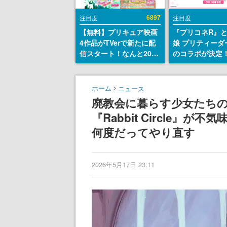
6897
注目度
注目度
【無料】プリキュア映画
『プリコネR』
4作品がTVerで新たに配
娘 プリティーダ
信スタート！なんと2018
のコラボが決定！
年～2024年の映画ほぼす
170連無料”の8.
べてが見放題に、ぶっち
ャンペーンなど
ゃけありえないラインナ
ホーム
ニュース
ップ
廃教会に暮らす少女たち
『Rabbit Circle』
何度だってやり直す
2026年5月17日 23:11