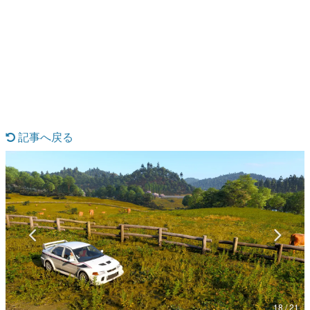
日本のコンテンツ産業やカルチャーに与えた影響を探る企
画です。
日本モバイルゲーム産業史
日本のモバイルゲーム史における主要なトピック・タイト
ルを網羅するほか、開発者へのインタビューや識者による
解説を掲載。約20年の歴史が一望できる決定版！
若ゲのいたり〜ゲームクリエイターの青春〜
『うつヌケ』『ペンと箸』等で知られるマンガ家・田中圭
一先生によるゲーム業界レポートマンガです。
記事へ戻る
なんでゲームは面白い？
ゲーム開発者・hamatsu氏がゲームの魅力を画面や操作の
具体的な形から解き明かしていく、硬派で骨太な評論連載
です。
ゲームが変えた日本語
「経験値」「裏技」「ラスボス」… ゲームにまつわる言葉
の起源や用法の変遷を、コンピューター文化史研究家・タ
イニーP氏が徹底調査。
カテゴリ
18 / 21
特集記事