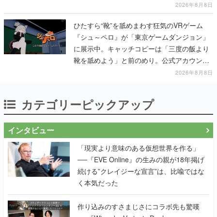
2026年8月8日
ひたすら“靴”を舐めまわす狂気のVRゲーム
『シュ～ペロ』が「東京ゲームダンジョン」
に展示中。キャッチコピーは「三度の飯より
靴を舐めよう」と前のめり。公式アカウント
も開設され、2026年リリースに向けて開発中
2026年8月8日
カテゴリーピックアップ
インタビュー
「現実より意味のある仮想世界を作る」
──『EVE Online』の生みの親が18年掲げ
続ける”クレイジーな宣言”は、比喩ではな
く本気だった
作り込みのすさまじさにコラボ先も驚嘆