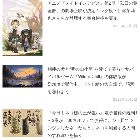
アニメ『メイドインアビス』第2期「烈日の黄
金郷」の劇場上映が決定！レグ役・伊瀬茉莉
也さんらが登壇する舞台挨拶も実施
2026年8月8日
相棒の犬と“夢の山小屋”を建てて暮らすサバ
イバルゲーム『Wild n Chill』の体験版が
Steamで配信中。ドット絵の大自然で、喧騒
を忘れよう
2026年8月8日
『今日もネコ様の圧が強い』電子書籍の既刊1
～2巻が「30％オフ」でお得に。ジト目でツ
ンツンしたネコたちと、ネコを溺愛する人間
のすれ違いを描く