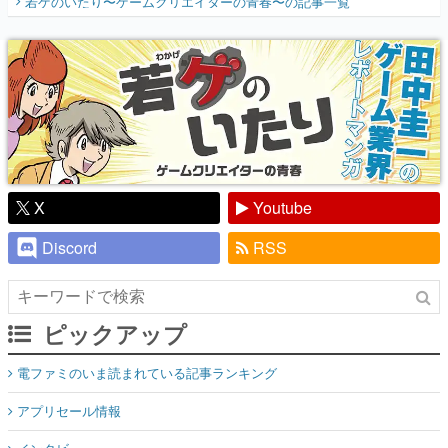
若ゲのいたり〜ゲームクリエイターの青春〜
の記事一覧
『少年ジャンプ』色だった【若ゲのいた
り】
X
Youtube
Discord
RSS
ピックアップ
電ファミのいま読まれている記事ランキング
アプリセール情報