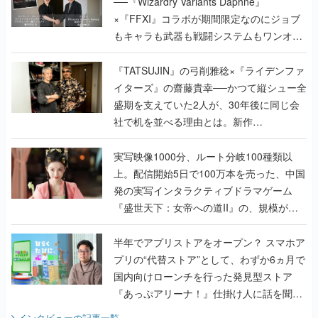
──『Wizardry Variants Daphne』
×『FFXI』コラボが期間限定なのにジョブ
もキャラも武器も戦闘システムもワンオフ
で作り込まれた理由を両ディレクターに聞
く
『TATSUJIN』の弓削雅稔×『ライデンファ
イターズ』の齋藤貴幸──かつて縦シュー全
盛期を支えていた2人が、30年後に同じ会
社で机を並べる理由とは。新作
『TATSUJIN EXTREME』で初タッグを組
んだレジェンド2人に訊く開発秘話
実写映像1000分、ルート分岐100種類以
上。配信開始5日で100万本を売った、中国
発の実写インタラクティブドラマゲーム
『盛世天下：女帝への道II』の、規模が違
うこだわりをプロデューサーに聞いた
半年でアプリストアをオープン？ スマホア
プリの“代替ストア”として、わずか6ヵ月で
国内向けローンチを行った発見型ストア
『あっぷアリーナ！』仕掛け人に話を聞い
てみた
インタビュー
の記事一覧