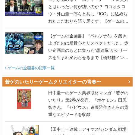
とはいったい何が凄いのか？ ヨコオタロ
ウ・外山圭一郎らと共に『ICO』に込めら
れたこだわりを語り尽くす！【ゲームの企
画書】
【ゲームの企画書】『ペルソナ3』を築き
上げたのは反骨心とリスペクトだった。赤
い企画書のもとに集った“愚連隊”がシリー
ズを生まれ変わらせるまで【橋野桂インタ
ビュー】
ゲームの企画書
の記事一覧
若ゲのいたり〜ゲームクリエイターの青春〜
田中圭一のゲーム業界取材マンガ『若ゲの
いたり』第2巻が発売。『ポケモン』田尻
智さん、『ゼビウス』遠藤雅伸さんらの貴
重なエピソードを収録
【田中圭一連載：アイマス/ガンダム 戦場