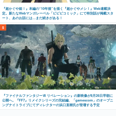
『超かぐや姫！』本編の“10年後”を描く『超かぐやメシ！』Web連載決
定。新たなWebマンガレーベル「ビビビコミック」にて特別話が掲載スタ
ート、あのお話には…まだ続きがある！
5
『ファイナルファンタジーⅦ リベレーション』の新映像が8月26日早朝に
公開へ。『FF7』リメイクシリーズの完結編、「gamescom」のオープニ
ングナイトライブにてディレクターの浜口直樹氏が登壇する予定