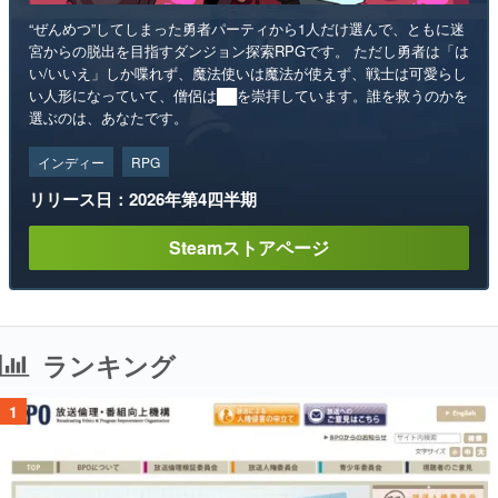
“ぜんめつ”してしまった勇者パーティから1人だけ選んで、ともに迷
宮からの脱出を目指すダンジョン探索RPGです。 ただし勇者は「は
い/いいえ」しか喋れず、魔法使いは魔法が使えず、戦士は可愛らし
い人形になっていて、僧侶は██を崇拝しています。誰を救うのかを
選ぶのは、あなたです。
インディー
RPG
リリース日：2026年第4四半期
Steamストアページ
ランキング
1