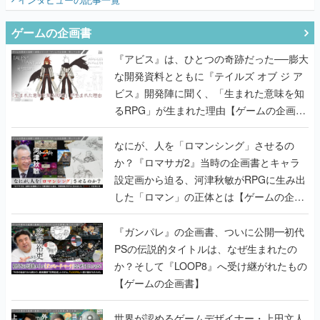
ゲームの企画書
『アビス』は、ひとつの奇跡だった──膨大
な開発資料とともに『テイルズ オブ ジ ア
ビス』開発陣に聞く、「生まれた意味を知
るRPG」が生まれた理由【ゲームの企画
書】
なにが、人を「ロマンシング」させるの
か？『ロマサガ2』当時の企画書とキャラ
設定画から迫る、河津秋敏がRPGに生み出
した「ロマン」の正体とは【ゲームの企画
書】
『ガンパレ』の企画書、ついに公開━初代
PSの伝説的タイトルは、なぜ生まれたの
か？そして『LOOP8』へ受け継がれたもの
【ゲームの企画書】
世界が認めるゲームデザイナー・上田文人