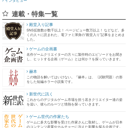
インタビュー
連載・特集一覧
殿堂入り記事
SNS拡散数が数千以上！ ページビュー数万以上！ などなど。多
くの人々に読まれた、電ファミ渾身の“殿堂入り”記事をまとめま
した。
ゲームの企画書
名作ゲームクリエイターの方々に製作時のエピソードをお聞き
し、ヒットする企画（ゲーム）とは何か？を探っていきます。
赫本
この物語を解いてはいけない。『赫本』は、〈試験問題〉の形
をした短編ホラー小説集です。
新世代に訊く
これからのデジタルゲーム市場を担う若きクリエイター達の姿
を追い、彼らのルーツと情熱を探っていきます。
ゲーム世代の作家たち
ゲームに多大な影響を受けた作家さんに取材し、ゲームが日本
のコンテンツ産業やカルチャーに与えた影響を探る企画です。