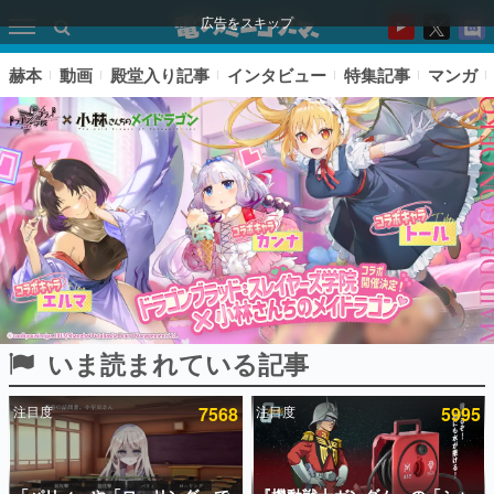
広告をスキップ
赫本
動画
殿堂入り記事
インタビュー
特集記事
マンガ
いま読まれている記事
ピックアップ
注目度
7568
注目度
5995
電ファミのいま読まれている記事ランキング
アプリセール情報