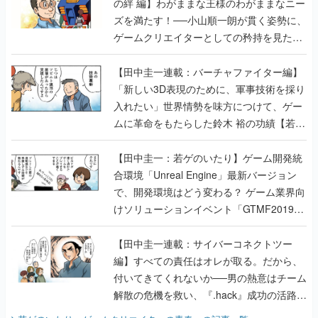
の絆 編】わがままな王様のわがままなニー
ズを満たす！──小山順一朗が貫く姿勢に、
ゲームクリエイターとしての矜持を見た
【若ゲのいたり最終回】
【田中圭一連載：バーチャファイター編】
「新しい3D表現のために、軍事技術を採り
入れたい」世界情勢を味方につけて、ゲー
ムに革命をもたらした鈴木 裕の功績【若ゲ
のいたり】
【田中圭一：若ゲのいたり】ゲーム開発統
合環境「Unreal Engine」最新バージョン
で、開発環境はどう変わる？ ゲーム業界向
けソリューションイベント「GTMF2019」
に行って、より理解を深めよう【PR】
【田中圭一連載：サイバーコネクトツー
編】すべての責任はオレが取る。だから、
付いてきてくれないか──男の熱意はチーム
解散の危機を救い、『.hack』成功の活路を
開く。業界の快男児・松山 洋に流れる血は