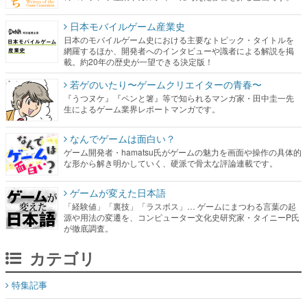
日本モバイルゲーム産業史
日本のモバイルゲーム史における主要なトピック・タイトルを
網羅するほか、開発者へのインタビューや識者による解説を掲
載。約20年の歴史が一望できる決定版！
若ゲのいたり〜ゲームクリエイターの青春〜
『うつヌケ』『ペンと箸』等で知られるマンガ家・田中圭一先
生によるゲーム業界レポートマンガです。
なんでゲームは面白い？
ゲーム開発者・hamatsu氏がゲームの魅力を画面や操作の具体的
な形から解き明かしていく、硬派で骨太な評論連載です。
ゲームが変えた日本語
「経験値」「裏技」「ラスボス」… ゲームにまつわる言葉の起
源や用法の変遷を、コンピューター文化史研究家・タイニーP氏
が徹底調査。
カテゴリ
特集記事