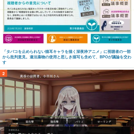
「タバコを止められない猫耳キャラを描く深夜枠アニメ」に視聴者の一部
から批判意見。違法薬物の使用と思しき描写も含めて、BPOが議論を交わ
す
2