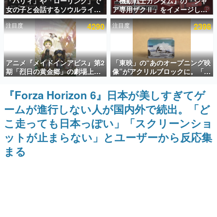
「パリィ」や「ローリング」で
『機動戦士ガンダム』の「シャ
女の子と会話するソウルライク
ア専用ザクⅡ」をイメージした
インタビュー
恋愛ゲーム『小早川さんはソウ
散水ホースリールが予約開始。
注目度
4290
注目度
2398
ルライク』無料公開。返事に失
本体にはシャアのパーソナルマ
連載・特集一覧
敗すると「YOU DIED」
ークやジオン公国軍のエンブレ
ム、型式番号などを配置
殿堂入り記事
アニメ『メイドインアビス』第2
「東映」の“あのオープニング映
SNS拡散数が数千以上！ ページビュー数万以上！ などな
ど。多くの人々に読まれた、電ファミ渾身の“殿堂入り”記
期「烈日の黄金郷」の劇場上映
像”がアクリルブロックに。「東
事をまとめました。
が決定！レグ役・伊瀬茉莉也さ
映ヒストリカル グッズコレクシ
んらが登壇する舞台挨拶も実施
ョン」が8月下旬より発売
『Forza Horizon 6』日本が美しすぎてゲ
ゲームの企画書
名作ゲームクリエイターの方々に製作時のエピソードをお
ームが進行しない人が国内外で続出。「ど
聞きし、ヒットする企画（ゲーム）とは何か？を探ってい
きます。
こ走っても日本っぽい」「スクリーンショ
赫本
ットが止まらない」とユーザーから反応集
この物語を解いてはいけない。『赫本』は、〈試験問題〉
まる
の形をした短編ホラー小説集です。
新世代に訊く
これからのデジタルゲーム市場を担う若きクリエイター達
の姿を追い、彼らのルーツと情熱を探っていきます。
ゲーム世代の作家たち
ゲームに多大な影響を受けた作家さんに取材し、ゲームが