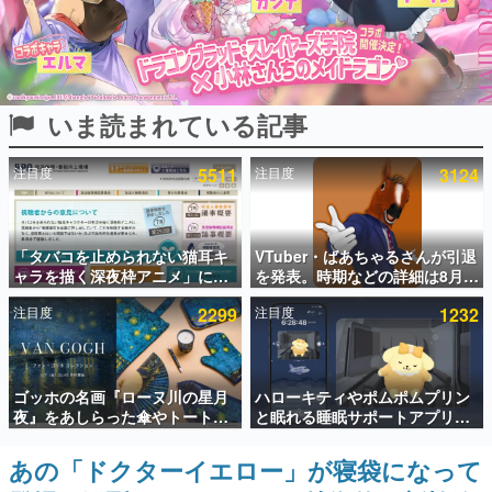
インタビュー
連載・特集一覧
いま読まれている記事
殿堂入り記事
SNS拡散数が数千以上！ ページビュー数万以上！ などな
ど。多くの人々に読まれた、電ファミ渾身の“殿堂入り”記
注目度
5511
注目度
3124
事をまとめました。
ゲームの企画書
名作ゲームクリエイターの方々に製作時のエピソードをお
聞きし、ヒットする企画（ゲーム）とは何か？を探ってい
「タバコを止められない猫耳キ
VTuber・ばあちゃるさんが引退
きます。
ャラを描く深夜枠アニメ」に視
を発表。時期などの詳細は8月9
聴者の一部から批判意見。違法
日15時からの配信で説明
赫本
注目度
2299
注目度
1232
薬物の使用と思しき描写も含め
この物語を解いてはいけない。『赫本』は、〈試験問題〉
て、BPOが議論を交わす
の形をした短編ホラー小説集です。
新世代に訊く
ゴッホの名画『ローヌ川の星月
ハローキティやポムポムプリン
これからのデジタルゲーム市場を担う若きクリエイター達
夜』をあしらった傘やトートバ
と眠れる睡眠サポートアプリ
の姿を追い、彼らのルーツと情熱を探っていきます。
ッグなどが登場。8月7日21時よ
『ゆめたび』が配信中。キャラ
り2日間限定で予約販売
ごとのASMRや目覚ましアラー
あの「ドクターイエロー」が寝袋になって
ゲーム世代の作家たち
ムも搭載
ゲームに多大な影響を受けた作家さんに取材し、ゲームが