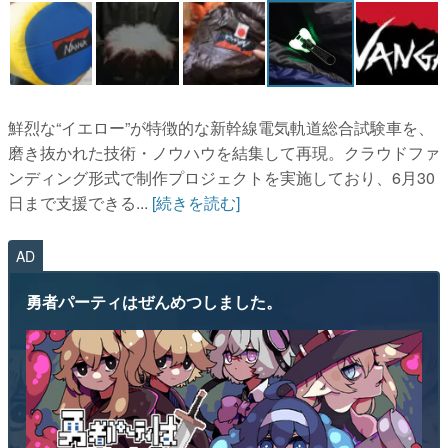
鮮烈な“イエロー”が特徴的な新幹線電気軌道総合試験車を、
磨き抜かれた技術・ノウハウを結集して再現。クラウドファ
ンディング形式で制作プロジェクトを実施しており、6月30
日まで支援できる...
[続きを読む]
AD
勇者パーティはぜんめつしました。