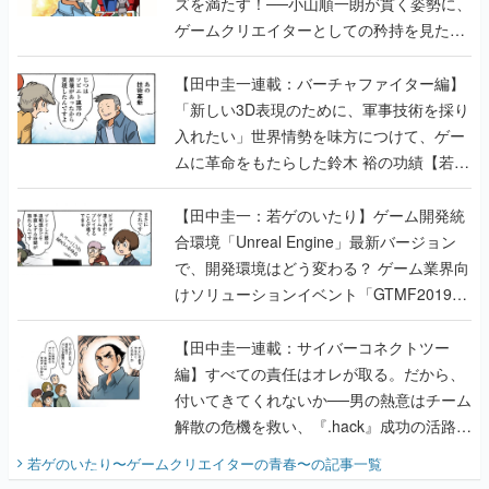
ズを満たす！──小山順一朗が貫く姿勢に、
ゲームクリエイターとしての矜持を見た
【若ゲのいたり最終回】
【田中圭一連載：バーチャファイター編】
「新しい3D表現のために、軍事技術を採り
入れたい」世界情勢を味方につけて、ゲー
ムに革命をもたらした鈴木 裕の功績【若ゲ
のいたり】
【田中圭一：若ゲのいたり】ゲーム開発統
合環境「Unreal Engine」最新バージョン
で、開発環境はどう変わる？ ゲーム業界向
けソリューションイベント「GTMF2019」
に行って、より理解を深めよう【PR】
【田中圭一連載：サイバーコネクトツー
編】すべての責任はオレが取る。だから、
付いてきてくれないか──男の熱意はチーム
解散の危機を救い、『.hack』成功の活路を
開く。業界の快男児・松山 洋に流れる血は
若ゲのいたり〜ゲームクリエイターの青春〜
の記事一覧
『少年ジャンプ』色だった【若ゲのいた