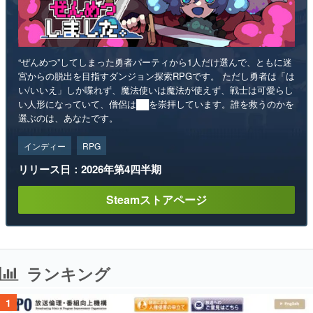
“ぜんめつ”してしまった勇者パーティから1人だけ選んで、ともに迷
宮からの脱出を目指すダンジョン探索RPGです。 ただし勇者は「は
い/いいえ」しか喋れず、魔法使いは魔法が使えず、戦士は可愛らし
い人形になっていて、僧侶は██を崇拝しています。誰を救うのかを
選ぶのは、あなたです。
インディー
RPG
リリース日：2026年第4四半期
Steamストアページ
ランキング
1