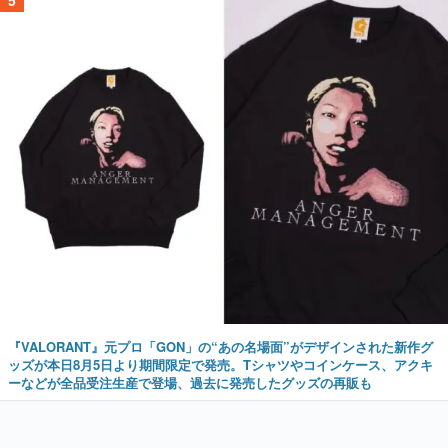
5
『VALORANT』元プロ「GON」の“あの名場面”がデザインされた新作グ
ッズが本日8月5日より期間限定で発売。Tシャツやコインケース、アクキ
ーなどが全品受注生産で登場、過去に発売したグッズの再販も