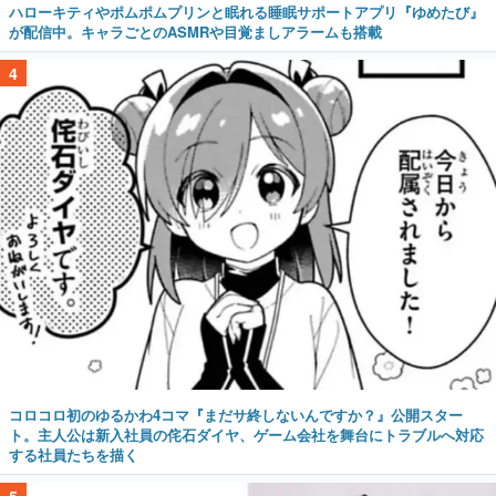
ハローキティやポムポムプリンと眠れる睡眠サポートアプリ『ゆめたび』
が配信中。キャラごとのASMRや目覚ましアラームも搭載
4
コロコロ初のゆるかわ4コマ『まだサ終しないんですか？』公開スター
ト。主人公は新入社員の侘石ダイヤ、ゲーム会社を舞台にトラブルへ対応
する社員たちを描く