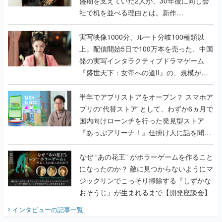
盛期を支えていた2人が、30年後に同じ会
社で机を並べる理由とは。新作
『TATSUJIN EXTREME』で初タッグを組
んだレジェンド2人に訊く開発秘話
実写映像1000分、ルート分岐100種類以
上。配信開始5日で100万本を売った、中国
発の実写インタラクティブドラマゲーム
『盛世天下：女帝への道II』の、規模が違
うこだわりをプロデューサーに聞いた
半年でアプリストアをオープン？ スマホア
プリの“代替ストア”として、わずか6ヵ月で
国内向けローンチを行った発見型ストア
『あっぷアリーナ！』仕掛け人に話を聞い
てみた
なぜ “あの花王” がホラーゲームを作ること
になったのか？ 敵に見つからないようにマ
ジックリンでこっそり掃除する『しずかな
おそうじ』が生まれるまで【開発座談会】
インタビュー
の記事一覧