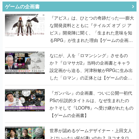
ゲームの企画書
『アビス』は、ひとつの奇跡だった──膨大
な開発資料とともに『テイルズ オブ ジ ア
ビス』開発陣に聞く、「生まれた意味を知
るRPG」が生まれた理由【ゲームの企画
書】
なにが、人を「ロマンシング」させるの
か？『ロマサガ2』当時の企画書とキャラ
設定画から迫る、河津秋敏がRPGに生み出
した「ロマン」の正体とは【ゲームの企画
書】
『ガンパレ』の企画書、ついに公開━初代
PSの伝説的タイトルは、なぜ生まれたの
か？そして『LOOP8』へ受け継がれたもの
【ゲームの企画書】
世界が認めるゲームデザイナー・上田文人
とはいったい何が凄いのか？ ヨコオタロ