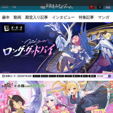
広告をスキップ
赫本
動画
殿堂入り記事
インタビュー
特集記事
マンガ
ピックアップ
電ファミのいま読まれている記事ランキング
アプリセール情報