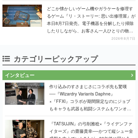
どこか懐かしいゲーム機やガラケーを修理す
るゲーム『リ・ストーリー: 思い出修理屋』が
本日8月7日発売。電子機器を分解したり掃除
したりしながら、お客さん一人ひとりの物語
に耳を傾ける
2026年8月7日
カテゴリーピックアップ
インタビュー
作り込みのすさまじさにコラボ先も驚嘆
──『Wizardry Variants Daphne』
×『FFXI』コラボが期間限定なのにジョブ
もキャラも武器も戦闘システムもワンオフ
で作り込まれた理由を両ディレクターに聞
く
『TATSUJIN』の弓削雅稔×『ライデンファ
イターズ』の齋藤貴幸──かつて縦シュー全