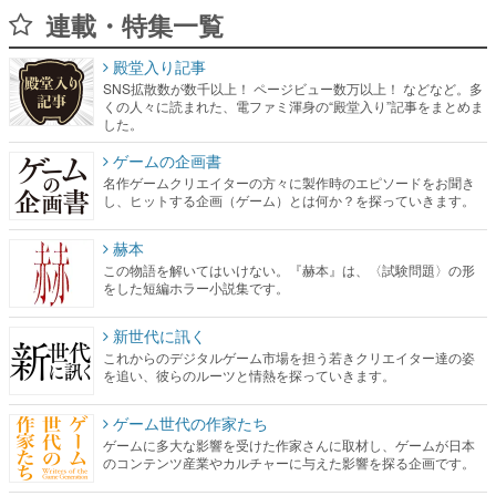
連載・特集一覧
殿堂入り記事
SNS拡散数が数千以上！ ページビュー数万以上！ などなど。多
くの人々に読まれた、電ファミ渾身の“殿堂入り”記事をまとめま
した。
ゲームの企画書
名作ゲームクリエイターの方々に製作時のエピソードをお聞き
し、ヒットする企画（ゲーム）とは何か？を探っていきます。
赫本
この物語を解いてはいけない。『赫本』は、〈試験問題〉の形
をした短編ホラー小説集です。
新世代に訊く
これからのデジタルゲーム市場を担う若きクリエイター達の姿
を追い、彼らのルーツと情熱を探っていきます。
ゲーム世代の作家たち
ゲームに多大な影響を受けた作家さんに取材し、ゲームが日本
のコンテンツ産業やカルチャーに与えた影響を探る企画です。