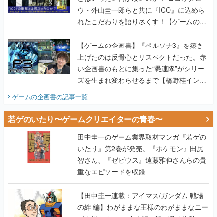
ウ・外山圭一郎らと共に『ICO』に込めら
れたこだわりを語り尽くす！【ゲームの企
画書】
【ゲームの企画書】『ペルソナ3』を築き
上げたのは反骨心とリスペクトだった。赤
い企画書のもとに集った“愚連隊”がシリー
ズを生まれ変わらせるまで【橋野桂インタ
ビュー】
ゲームの企画書
の記事一覧
若ゲのいたり〜ゲームクリエイターの青春〜
田中圭一のゲーム業界取材マンガ『若ゲの
いたり』第2巻が発売。『ポケモン』田尻
智さん、『ゼビウス』遠藤雅伸さんらの貴
重なエピソードを収録
【田中圭一連載：アイマス/ガンダム 戦場
の絆 編】わがままな王様のわがままなニー