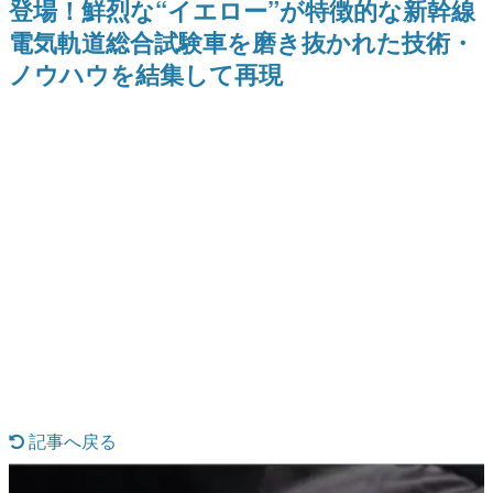
登場！鮮烈な“イエロー”が特徴的な新幹線
日本のコンテンツ産業やカルチャーに与えた影響を探る企
電気軌道総合試験車を磨き抜かれた技術・
画です。
ノウハウを結集して再現
日本モバイルゲーム産業史
日本のモバイルゲーム史における主要なトピック・タイト
ルを網羅するほか、開発者へのインタビューや識者による
解説を掲載。約20年の歴史が一望できる決定版！
若ゲのいたり〜ゲームクリエイターの青春〜
『うつヌケ』『ペンと箸』等で知られるマンガ家・田中圭
一先生によるゲーム業界レポートマンガです。
なんでゲームは面白い？
ゲーム開発者・hamatsu氏がゲームの魅力を画面や操作の
具体的な形から解き明かしていく、硬派で骨太な評論連載
です。
ゲームが変えた日本語
「経験値」「裏技」「ラスボス」… ゲームにまつわる言葉
の起源や用法の変遷を、コンピューター文化史研究家・タ
イニーP氏が徹底調査。
カテゴリ
記事へ戻る
特集記事