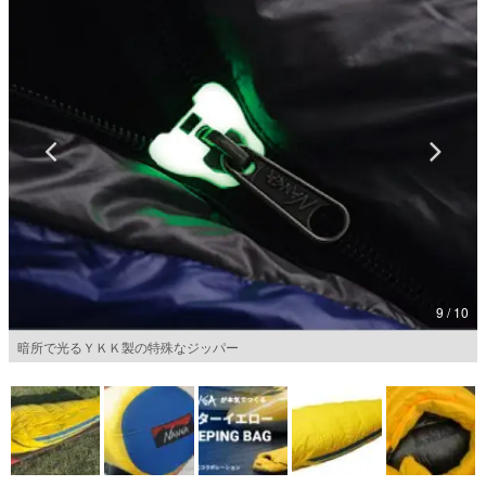
マンガ
女性向け
アプリレビュー
その他
電ファミニコゲーマーとは？
運営：株式会社マレ
9 / 10
暗所で光るＹＫＫ製の特殊なジッパー