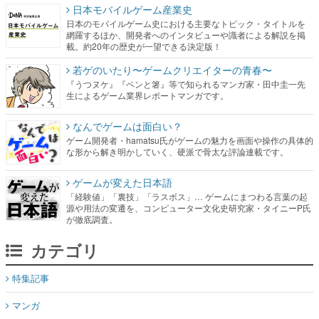
日本モバイルゲーム産業史
日本のモバイルゲーム史における主要なトピック・タイトルを
網羅するほか、開発者へのインタビューや識者による解説を掲
載。約20年の歴史が一望できる決定版！
若ゲのいたり〜ゲームクリエイターの青春〜
『うつヌケ』『ペンと箸』等で知られるマンガ家・田中圭一先
生によるゲーム業界レポートマンガです。
なんでゲームは面白い？
ゲーム開発者・hamatsu氏がゲームの魅力を画面や操作の具体的
な形から解き明かしていく、硬派で骨太な評論連載です。
ゲームが変えた日本語
「経験値」「裏技」「ラスボス」… ゲームにまつわる言葉の起
源や用法の変遷を、コンピューター文化史研究家・タイニーP氏
が徹底調査。
カテゴリ
特集記事
マンガ