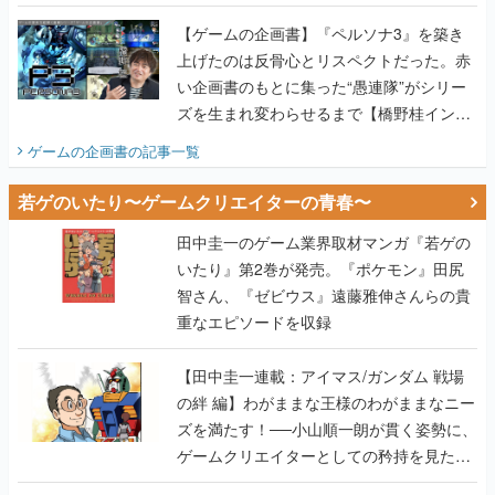
画書】
【ゲームの企画書】『ペルソナ3』を築き
上げたのは反骨心とリスペクトだった。赤
い企画書のもとに集った“愚連隊”がシリー
ズを生まれ変わらせるまで【橋野桂インタ
ビュー】
ゲームの企画書
の記事一覧
若ゲのいたり〜ゲームクリエイターの青春〜
田中圭一のゲーム業界取材マンガ『若ゲの
いたり』第2巻が発売。『ポケモン』田尻
智さん、『ゼビウス』遠藤雅伸さんらの貴
重なエピソードを収録
【田中圭一連載：アイマス/ガンダム 戦場
の絆 編】わがままな王様のわがままなニー
ズを満たす！──小山順一朗が貫く姿勢に、
ゲームクリエイターとしての矜持を見た
【若ゲのいたり最終回】