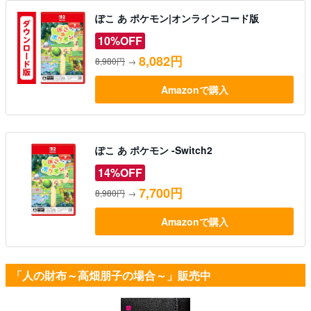
ぽこ あ ポケモン|オンラインコード版
10%OFF
8,082円
8,980円
→
Amazonで購入
ぽこ あ ポケモン -Switch2
14%OFF
7,700円
8,980円
→
Amazonで購入
「人の財布～高畑朋子の場合～」販売中