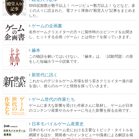
SNS拡散数が数千以上！ ページビュー数万以上！ などなど。多
くの人々に読まれた、電ファミ渾身の“殿堂入り”記事をまとめま
した。
ゲームの企画書
名作ゲームクリエイターの方々に製作時のエピソードをお聞き
し、ヒットする企画（ゲーム）とは何か？を探っていきます。
赫本
この物語を解いてはいけない。『赫本』は、〈試験問題〉の形
をした短編ホラー小説集です。
新世代に訊く
これからのデジタルゲーム市場を担う若きクリエイター達の姿
を追い、彼らのルーツと情熱を探っていきます。
ゲーム世代の作家たち
ゲームに多大な影響を受けた作家さんに取材し、ゲームが日本
のコンテンツ産業やカルチャーに与えた影響を探る企画です。
日本モバイルゲーム産業史
日本のモバイルゲーム史における主要なトピック・タイトルを
網羅するほか、開発者へのインタビューや識者による解説を掲