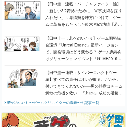
【田中圭一連載：バーチャファイター編】
「新しい3D表現のために、軍事技術を採り
入れたい」世界情勢を味方につけて、ゲー
ムに革命をもたらした鈴木 裕の功績【若ゲ
のいたり】
【田中圭一：若ゲのいたり】ゲーム開発統
合環境「Unreal Engine」最新バージョン
で、開発環境はどう変わる？ ゲーム業界向
けソリューションイベント「GTMF2019」
に行って、より理解を深めよう【PR】
【田中圭一連載：サイバーコネクトツー
編】すべての責任はオレが取る。だから、
付いてきてくれないか──男の熱意はチーム
解散の危機を救い、『.hack』成功の活路を
開く。業界の快男児・松山 洋に流れる血は
若ゲのいたり〜ゲームクリエイターの青春〜
の記事一覧
『少年ジャンプ』色だった【若ゲのいた
り】