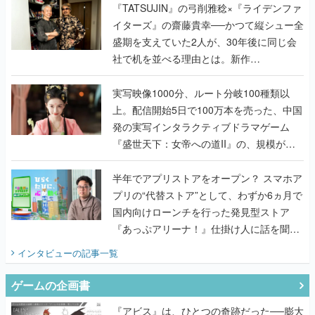
く
『TATSUJIN』の弓削雅稔×『ライデンファ
イターズ』の齋藤貴幸──かつて縦シュー全
盛期を支えていた2人が、30年後に同じ会
社で机を並べる理由とは。新作
『TATSUJIN EXTREME』で初タッグを組
んだレジェンド2人に訊く開発秘話
実写映像1000分、ルート分岐100種類以
上。配信開始5日で100万本を売った、中国
発の実写インタラクティブドラマゲーム
『盛世天下：女帝への道II』の、規模が違
うこだわりをプロデューサーに聞いた
半年でアプリストアをオープン？ スマホア
プリの“代替ストア”として、わずか6ヵ月で
国内向けローンチを行った発見型ストア
『あっぷアリーナ！』仕掛け人に話を聞い
てみた
インタビュー
の記事一覧
ゲームの企画書
『アビス』は、ひとつの奇跡だった──膨大