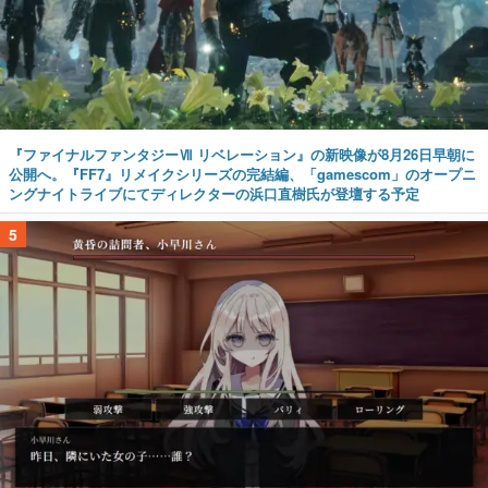
『ファイナルファンタジーⅦ リベレーション』の新映像が8月26日早朝に
公開へ。『FF7』リメイクシリーズの完結編、「gamescom」のオープニ
ングナイトライブにてディレクターの浜口直樹氏が登壇する予定
5