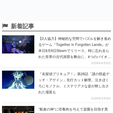
新着記事
【2人協力】神秘的な空間でパズルを解き進め
るゲーム『Together in Forgotten Lands』が
本日8月8日Steamでリリース。時に忘れ去ら
れた世界の古代洞窟を舞台に、4つのバイオー
ムを探索しながら脱出を目指す
2026年8月8日
『名探偵プリキュア！』第28話「謎の怪盗デ
ッチ・アゲイン」先行カット解禁。泣きぼく
ろにモノクル、ミステリアスな姿が映し出さ
れた場面も
2026年8月8日
“船倉の神”に培養肉を与えて楽園を目指す異