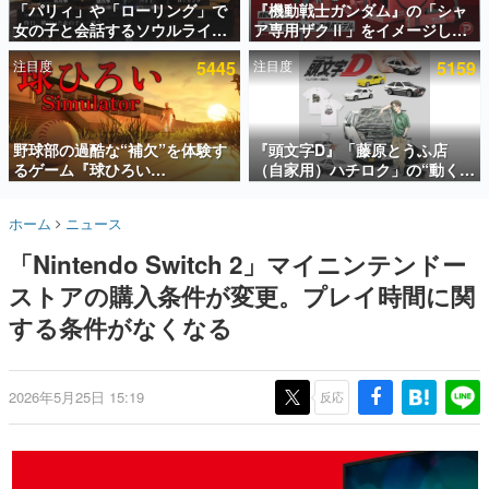
「パリィ」や「ローリング」で
『機動戦士ガンダム』の「シャ
女の子と会話するソウルライク
ア専用ザクⅡ」をイメージした
インタビュー
恋愛ゲーム『小早川さんはソウ
散水ホースリールが予約開始。
注目度
5445
注目度
5159
ルライク』無料公開。返事に失
本体にはシャアのパーソナルマ
連載・特集一覧
敗すると「YOU DIED」
ークやジオン公国軍のエンブレ
ム、型式番号などを配置
殿堂入り記事
SNS拡散数が数千以上！ ページビュー数万以上！ などな
野球部の過酷な“補欠”を体験す
『頭文字D』「藤原とうふ店
ど。多くの人々に読まれた、電ファミ渾身の“殿堂入り”記
るゲーム『球ひろい
（自家用）ハチロク」の“動くテ
事をまとめました。
Simulator』が「1件」のウィッ
ィッシュケース”が買えるポップ
シュリストをもとにチェコ語に
アップショップが開催へ。マン
ゲームの企画書
ホーム
ニュース
対応しSNSで話題に。『キング
ガの舞台である群馬の「イオン
名作ゲームクリエイターの方々に製作時のエピソードをお
聞きし、ヒットする企画（ゲーム）とは何か？を探ってい
ダム・カム』開発元やチェコの
モール高崎」にて、8月11日か
「Nintendo Switch 2」マイニンテンドー
きます。
プロ野球選手から称賛の声
ら8月20日までの期間限定で開
催予定
ストアの購入条件が変更。プレイ時間に関
赫本
この物語を解いてはいけない。『赫本』は、〈試験問題〉
する条件がなくなる
の形をした短編ホラー小説集です。
新世代に訊く
2026年5月25日 15:19
反応
これからのデジタルゲーム市場を担う若きクリエイター達
の姿を追い、彼らのルーツと情熱を探っていきます。
ゲーム世代の作家たち
ゲームに多大な影響を受けた作家さんに取材し、ゲームが