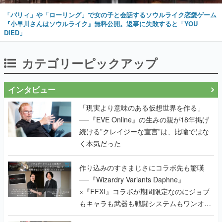
「パリィ」や「ローリング」で女の子と会話するソウルライク恋愛ゲーム
『小早川さんはソウルライク』無料公開。返事に失敗すると「YOU
DIED」
カテゴリーピックアップ
インタビュー
「現実より意味のある仮想世界を作る」
──『EVE Online』の生みの親が18年掲げ
続ける”クレイジーな宣言”は、比喩ではな
く本気だった
作り込みのすさまじさにコラボ先も驚嘆
──『Wizardry Variants Daphne』
×『FFXI』コラボが期間限定なのにジョブ
もキャラも武器も戦闘システムもワンオフ
で作り込まれた理由を両ディレクターに聞