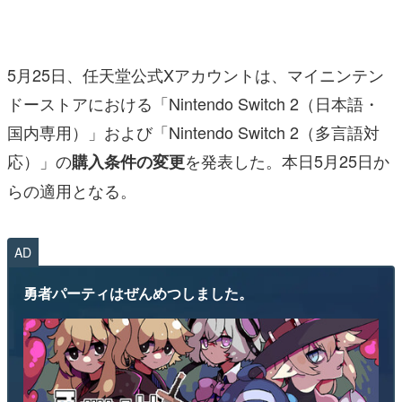
マンガ
女性向け
5月25日、任天堂公式Xアカウントは、マイニンテン
アプリレビュー
ドーストアにおける「Nintendo Switch 2（日本語・
国内専用）」および「Nintendo Switch 2（多言語対
その他
応）」の
を発表した。本日5月25日か
購入条件の変更
電ファミニコゲーマーとは？
らの適用となる。
運営：株式会社マレ
AD
勇者パーティはぜんめつしました。