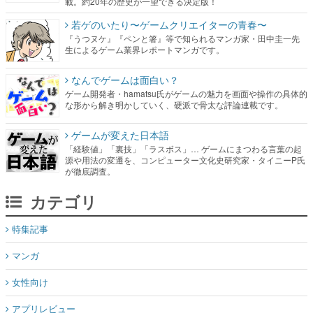
載。約20年の歴史が一望できる決定版！
若ゲのいたり〜ゲームクリエイターの青春〜
『うつヌケ』『ペンと箸』等で知られるマンガ家・田中圭一先
生によるゲーム業界レポートマンガです。
なんでゲームは面白い？
ゲーム開発者・hamatsu氏がゲームの魅力を画面や操作の具体的
な形から解き明かしていく、硬派で骨太な評論連載です。
ゲームが変えた日本語
「経験値」「裏技」「ラスボス」… ゲームにまつわる言葉の起
源や用法の変遷を、コンピューター文化史研究家・タイニーP氏
が徹底調査。
カテゴリ
特集記事
マンガ
女性向け
アプリレビュー