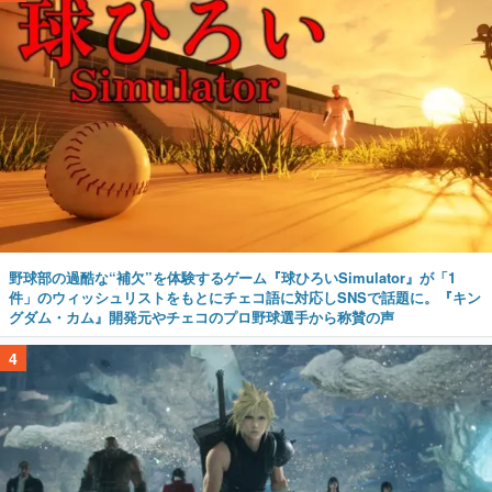
野球部の過酷な“補欠”を体験するゲーム『球ひろいSimulator』が「1
件」のウィッシュリストをもとにチェコ語に対応しSNSで話題に。『キン
グダム・カム』開発元やチェコのプロ野球選手から称賛の声
4