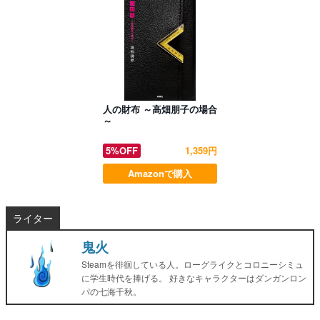
人の財布 ～高畑朋子の場合
～
5%OFF
1,359円
Amazonで購入
ライター
鬼火
Steamを徘徊している人。ローグライクとコロニーシミュ
に学生時代を捧げる。 好きなキャラクターはダンガンロン
パの七海千秋。