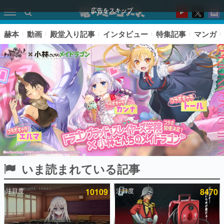
広告をスキップ
赫本
動画
殿堂入り記事
インタビュー
特集記事
マンガ
いま読まれている記事
ピックアップ
注目度
10109
注目度
8470
電ファミのいま読まれている記事ランキング
アプリセール情報