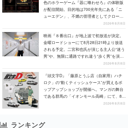
色のホラーゲーム『器に喰わせろ』の体験版
が配信開始。目的地は700光年先にある「ニ
ューエデン」、不燃の管理者としてクローン
人間を増やし、加工して神に捧げる
2026年8月8日
映画『８番出口』が地上波で初放送が決定。
金曜ロードショーにて8月28日21時より放送
される予定。二宮和也氏が演じる主人公“迷う
男”や、無限に通路ですれ違う“歩く男”を演じ
る河内大和氏の迫真の演技は必見
2026年8月8日
『頭文字D』「藤原とうふ店（自家用）ハチ
ロク」の“動くティッシュケース”が買えるポ
ップアップショップが開催へ。マンガの舞台
である群馬の「イオンモール高崎」にて、8月
11日から8月20日までの期間限定で開催予定
2026年8月8日
ランキング