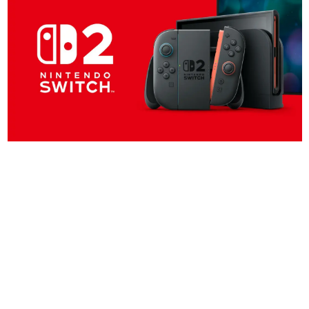
日本のコンテンツ産業やカルチャーに与えた影響を探る企
画です。
日本モバイルゲーム産業史
日本のモバイルゲーム史における主要なトピック・タイト
ルを網羅するほか、開発者へのインタビューや識者による
解説を掲載。約20年の歴史が一望できる決定版！
若ゲのいたり〜ゲームクリエイターの青春〜
『うつヌケ』『ペンと箸』等で知られるマンガ家・田中圭
一先生によるゲーム業界レポートマンガです。
なんでゲームは面白い？
ゲーム開発者・hamatsu氏がゲームの魅力を画面や操作の
具体的な形から解き明かしていく、硬派で骨太な評論連載
です。
ゲームが変えた日本語
「経験値」「裏技」「ラスボス」… ゲームにまつわる言葉
の起源や用法の変遷を、コンピューター文化史研究家・タ
イニーP氏が徹底調査。
カテゴリ
特集記事