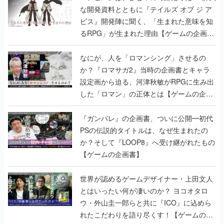
な開発資料とともに『テイルズ オブ ジ ア
ビス』開発陣に聞く、「生まれた意味を知
るRPG」が生まれた理由【ゲームの企画
書】
なにが、人を「ロマンシング」させるの
か？『ロマサガ2』当時の企画書とキャラ
設定画から迫る、河津秋敏がRPGに生み出
した「ロマン」の正体とは【ゲームの企画
書】
『ガンパレ』の企画書、ついに公開━初代
PSの伝説的タイトルは、なぜ生まれたの
か？そして『LOOP8』へ受け継がれたもの
【ゲームの企画書】
世界が認めるゲームデザイナー・上田文人
とはいったい何が凄いのか？ ヨコオタロ
ウ・外山圭一郎らと共に『ICO』に込めら
れたこだわりを語り尽くす！【ゲームの企