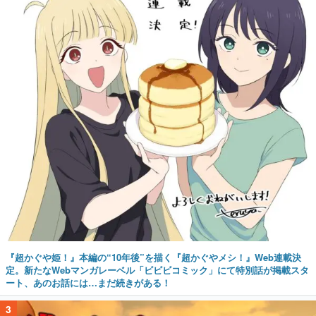
『超かぐや姫！』本編の“10年後”を描く『超かぐやメシ！』Web連載決
定。新たなWebマンガレーベル「ビビビコミック」にて特別話が掲載スタ
ート、あのお話には…まだ続きがある！
3